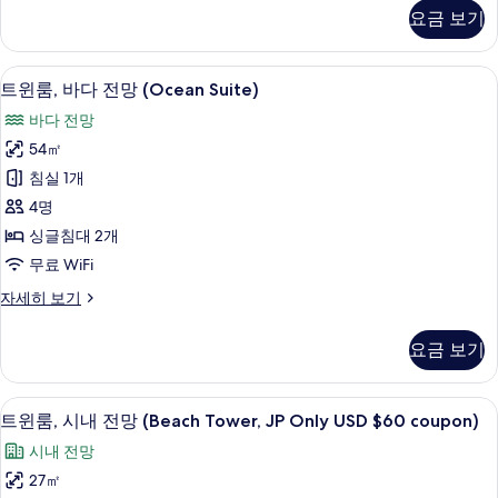
바
사
요금 보기
이
닷
즈
가
침
미니바, 객실 내 금고, 책상, 암막 커튼
트
13
대
(Infinity
트윈룸, 바다 전망 (Ocean Suite)
윈
1
Tower)
바다 전망
개,
룸,
사
바
54㎡
바
닷
진
침실 1개
가
다
모
(Infinity
4명
전
두
Tower)
싱글침대 2개
자
망
보
무료 WiFi
세
(Ocean
기
히
트
자세히 보기
Suite)
보
윈
기
사
룸,
요금 보기
바
진
다
모
전
미니바, 객실 내 금고, 책상, 암막 커튼
트
두
8
망
트윈룸, 시내 전망 (Beach Tower, JP Only USD $60 coupon)
윈
(Ocean
보
시내 전망
Suite)
룸,
기
자
27㎡
시
세