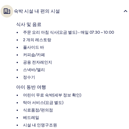
숙박 시설 내 편의 시설
식사 및 음료
주문 요리 아침 식사(요금 별도) - 매일 07:30 ~ 10:00
2 개의 레스토랑
풀사이드 바
커피숍/카페
공용 전자레인지
스낵바/델리
정수기
아이 동반 여행
어린이 무료 숙박(세부 정보 확인)
탁아 서비스(요금 별도)
식료품점/편의점
베드레일
시설 내 인명구조원