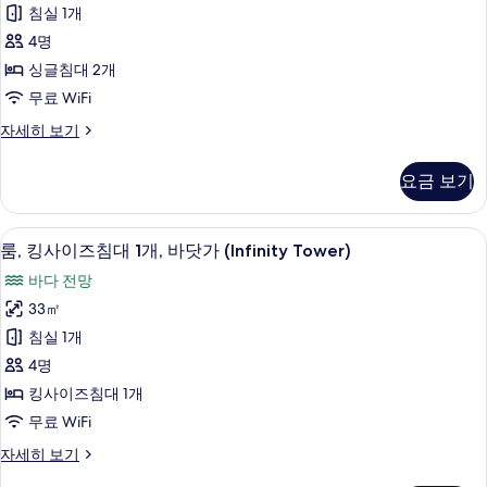
바
세
침실 1개
히
닷
보
4명
가
기
싱글침대 2개
(Infinity
무료 WiFi
Tower)
트
자세히 보기
사
윈
진
룸,
요금 보기
바
모
닷
두
가
룸, 킹사이즈침대 1개, 바닷가 (Infinity 
룸,
보
10
(Infinity
룸, 킹사이즈침대 1개, 바닷가 (Infinity Tower)
킹
Tower)
기
바다 전망
자
사
세
33㎡
이
히
침실 1개
보
즈
기
4명
침
킹사이즈침대 1개
대
무료 WiFi
1
룸,
자세히 보기
개,
킹