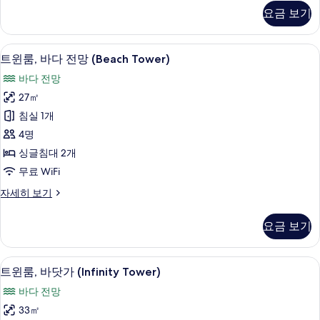
기
사
트,
보
요금 보기
바
진
기
다
모
전
트윈룸, 바다 전망 (Beach Tower) | 
트
두
12
망
트윈룸, 바다 전망 (Beach Tower)
윈
(Beach
보
바다 전망
Tower)
룸,
기
자
27㎡
바
세
침실 1개
히
다
보
4명
전
기
싱글침대 2개
망
무료 WiFi
(Beach
트
자세히 보기
Tower)
윈
사
룸,
요금 보기
바
진
다
모
전
트윈룸, 바닷가 (Infinity Tower) | 
트
두
9
망
트윈룸, 바닷가 (Infinity Tower)
윈
(Beach
보
바다 전망
Tower)
룸,
기
자
33㎡