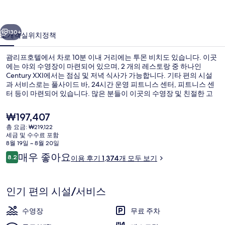
사
이전
다음
진
130+
소개
객실
위치
정책
갤
괌리프호텔에서 차로 10분 이내 거리에는 투몬 비치도 있습니다. 이곳
러
에는 야외 수영장이 마련되어 있으며, 2 개의 레스토랑 중 하나인
Century XXI에서는 점심 및 저녁 식사가 가능합니다. 기타 편의 시설
리
과 서비스로는 풀사이드 바, 24시간 운영 피트니스 센터, 피트니스 센
터 등이 마련되어 있습니다. 많은 분들이 이곳의 수영장 및 친절한 고
객 서비스에 대단히 만족하셨어요.
현
₩197,407
재
총 요금: ₩219,122
가
세금 및 수수료 포함
내부
격
8월 19일 ~ 8월 20일
은
이
매우 좋아요
8.2
이용 후기 1,374개 모두 보기
₩197,407
10점 만점 중 8.2점.
용
후
기
인기 편의 시설/서비스
수영장
무료 주차