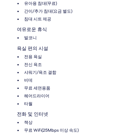
유아용 침대(무료)
간이/추가 침대(요금 별도)
침대 시트 제공
여유로운 휴식
발코니
욕실 편의 시설
전용 욕실
전신 욕조
샤워기/욕조 결합
비데
무료 세면용품
헤어드라이어
타월
전화 및 인터넷
책상
무료 WiFi(25Mbps 이상 속도)