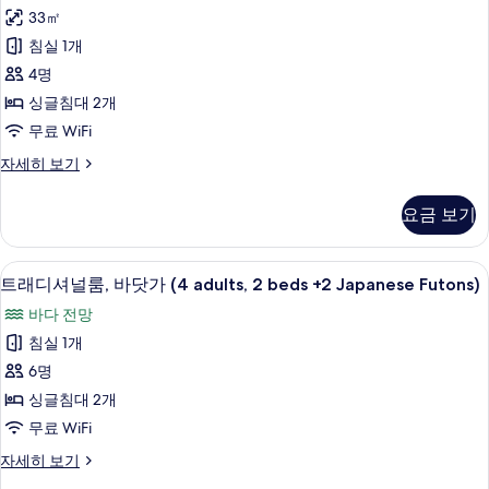
룸,
기
자
33㎡
바
세
침실 1개
히
다
보
4명
전
기
싱글침대 2개
망
무료 WiFi
(Infinity
트
자세히 보기
Tower)
윈
사
룸,
요금 보기
바
진
다
모
전
미니바, 객실 내 금고, 책상, 암막 커튼
트
두
17
망
트래디셔널룸, 바닷가 (4 adults, 2 beds +2 Japanese Futons)
래
(Infinity
보
바다 전망
Tower)
디
기
자
침실 1개
셔
세
6명
히
널
보
싱글침대 2개
룸,
기
무료 WiFi
바
트
자세히 보기
닷
래