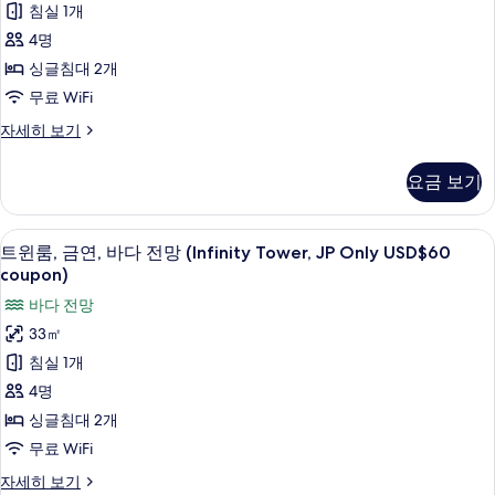
침실 1개
히
내
보
4명
전
기
싱글침대 2개
망
무료 WiFi
(Beach
트
자세히 보기
Tower,
윈
JP
룸,
요금 보기
Only
시
내
USD
전
$60
트윈룸, 금연, 바다 전망 (Infinity Tower
트
8
망
트윈룸, 금연, 바다 전망 (Infinity Tower, JP Only USD$60
coupon)
윈
(Beach
coupon)
사
Tower,
룸,
바다 전망
JP
진
금
Only
33㎡
모
USD
연,
침실 1개
$60
두
바
coupon)
4명
보
자
다
싱글침대 2개
세
기
전
히
무료 WiFi
보
망
트
자세히 보기
기