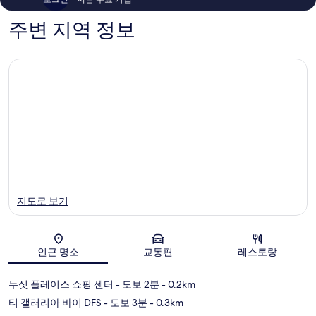
기
기
1,710
1,247
주변 지역 정보
개
개
지도로 보기
인근 명소
교통편
레스토랑
지도
두싯 플레이스 쇼핑 센터
- 도보 2분
- 0.2km
티 갤러리아 바이 DFS
- 도보 3분
- 0.3km