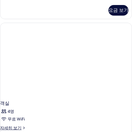
(Infinity
윈
룸,
Tower,
요금 보기
금
JP
연,
Only
바
USD$60
다
전
coupon)
망
사
(Infinity
진
Tower,
JP
모
Only
두
USD$60
coupon)
보
자
기
세
히
보
기
객실
4명
무료 WiFi
객
자세히 보기