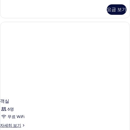
실
자
요금 보기
세
히
보
기
객실
6명
무료 WiFi
객
자세히 보기