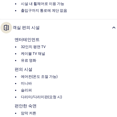
시설 내 휠체어로 이용 가능
출입구까지 통로에 계단 없음
객실 편의 시설
엔터테인먼트
32인치 평면 TV
케이블 TV 채널
유료 영화
편의 시설
에어컨(온도 조절 가능)
미니바
슬리퍼
다리미/다리미판(요청 시)
편안한 숙면
암막 커튼