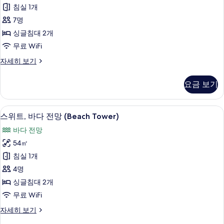
셔
adults,
침실 1개
사
3
널
beds
7명
진
룸,
+3
싱글침대 2개
모
Japanese
바
무료 WiFi
Futons)
두
닷
자
트
자세히 보기
보
세
가
래
히
기
(5
디
보
요금 보기
셔
adults,
기
널
2
룸,
스위트, 바다 전망 (Beach Tower) | 
스
beds
13
바
스위트, 바다 전망 (Beach Tower)
위
+3
닷
바다 전망
가
Japanese
트,
(5
54㎡
Futons)
바
adults,
침실 1개
사
2
다
beds
4명
진
전
+3
싱글침대 2개
모
Japanese
망
무료 WiFi
Futons)
두
(Beach
자
스
자세히 보기
보
Tower)
세
위
히