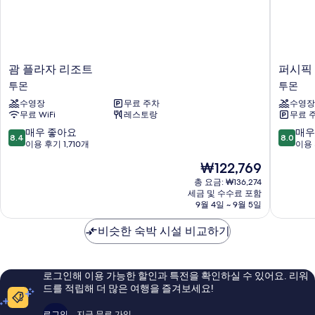
괌
퍼
괌 플라자 리조트
퍼시픽
플
시
투몬
투몬
라
픽
수영장
무료 주차
수영장
자
아
무료 WiFi
레스토랑
무료 
리
일
조
랜
10
10
매우 좋아요
매우
8.4
8.0
트
드
점
점
이용 후기 1,710개
이용 
투
클
만
만
현
₩122,769
몬
럽
점
점
재
괌
중
중
총 요금: ₩136,274
요
세금 및 수수료 포함
투
8.4
8.0
금
9월 4일 ~ 9월 5일
몬
점,
점,
₩122,769
매
매
비슷한 숙박 시설 비교하기
우
우
좋
좋
아
아
요,
요,
로그인해 이용 가능한 할인과 특전을 확인하실 수 있어요. 리워
이
이
드를 적립해 더 많은 여행을 즐겨보세요!
용
용
후
후
로그인
지금 무료 가입