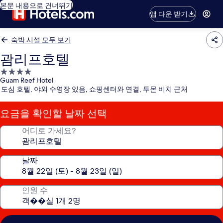
본문 내용으로 건너뛰기
앱 다운 받기
숙박 시설 모두 보기
괌리프호텔
4.0
Guam Reef Hotel
성
도심 호텔, 야외 수영장 있음, 쇼핑센터와 연결, 투몬 비치 근처
급
숙
요금을 확인할 날짜 선택
박
시
어디로 가세요?
설
날짜
인원 수