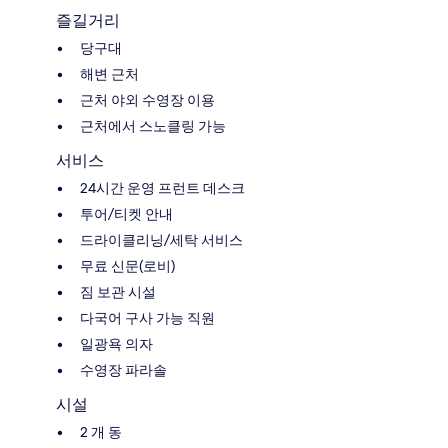
즐길거리
당구대
해변 근처
근처 야외 수영장 이용
근처에서 스노클링 가능
서비스
24시간 운영 프런트 데스크
투어/티켓 안내
드라이클리닝/세탁 서비스
무료 신문(로비)
짐 보관 시설
다국어 구사 가능 직원
일광욕 의자
수영장 파라솔
시설
2 개 동