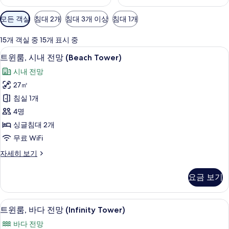
객
모든 객실
침대 2개
침대 3개 이상
침대 1개
실
에
15개 객실 중 15개 표시 중
사
미니바, 객실 내 금고, 책상, 암막 커튼
트
11
트윈룸, 시내 전망 (Beach Tower)
용
윈
가
시내 전망
룸,
능
27㎡
시
한
침실 1개
내
필
4명
터
전
싱글침대 2개
망
무료 WiFi
(Beach
트
자세히 보기
Tower)
윈
사
룸,
요금 보기
시
진
내
모
전
트윈룸, 바다 전망 (Infinity Tower) 
트
두
10
망
트윈룸, 바다 전망 (Infinity Tower)
윈
(Beach
보
바다 전망
Tower)