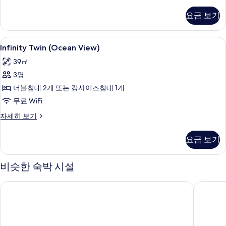
실
자
요금 보기
세
히
보
Infinity
미니바, 객실 내 금고, 책상, 암막 커튼
1
기
Infinity Twin (Ocean View)
Twin
39㎡
(Ocean
3명
View)
사
더블침대 2개 또는 킹사이즈침대 1개
진
무료 WiFi
모
Infinity
자세히 보기
Twin
두
(Ocean
요금 보기
보
View)
자
기
세
비슷한 숙박 시설
히
보
괌 플라자 리조트
퍼시픽 
기