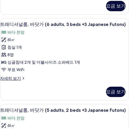
가
디
요금 보기
셔
(4
널
adults,
룸,
미니바, 객실 내 금고, 책상, 암막 커튼
트
2
17
바
트래디셔널룸, 바닷가 (6 adults, 3 beds +3 Japanese Futons)
래
닷
beds
바다 전망
가
디
+2
(4
61㎡
Japanese
셔
adults,
침실 1개
Futons)
2
널
beds
8명
사
룸,
+2
싱글침대 2개 및 더블사이즈 소파베드 1개
진
Japanese
바
무료 WiFi
Futons)
모
닷
자
트
자세히 보기
두
세
가
래
히
보
(6
디
보
요금 보기
기
셔
adults,
기
널
3
룸,
미니바, 객실 내 금고, 책상, 암막 커튼
트
beds
17
바
트래디셔널룸, 바닷가 (5 adults, 2 beds +3 Japanese Futons)
래
+3
닷
바다 전망
가
Japanese
디
(6
61㎡
Futons)