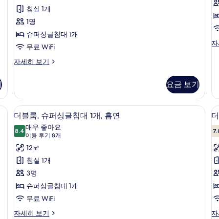
후
퍼
침실 1개
기
싱
1명
14
글
슈퍼싱글침대 1개
개)
더
자
침
무료 WiFi
블
대
룸,
싱
자세히 보기
금
글
1
연
룸,
개,
기
요금 보기
자
슈
세
흡
퍼
히
싱
 무료 WiFi
연
책상, 암막 커튼, 다리미/다리미판, 무료 W
더
보
4
글
더블룸, 슈퍼싱글침대 1개, 흡연
더
사
기
블
침
매우 좋아요
대
8.4
7.
진
8.4점 만점 중 10점
룸,
룸
(이
이용 후기 8개
1
용
모
슈
12㎡
개,
후
흡
두
퍼
침실 1개
연
기
보
싱
3명
자
8
세
기
글
슈퍼싱글침대 1개
개)
히
침
무료 WiFi
보
기
대
더
더
자세히 보기
자