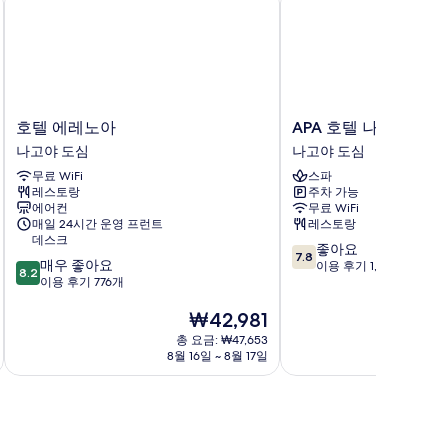
호
APA
호텔 에레노아
APA 호텔 나고야 마
텔
호
나고야 도심
나고야 도심
에
텔
무료 WiFi
스파
레
나
레스토랑
주차 가능
노
고
에어컨
무료 WiFi
아
야
매일 24시간 운영 프런트
레스토랑
나
마
데스크
10
좋아요
고
루
7.8
10
매우 좋아요
점
이용 후기 1,002개
야
노
8.2
점
이용 후기 776개
만
도
우
만
점
심
치
현
₩42,981
점
중
역
재
중
7.8
총 요금: ₩47,653
앞
요
8.2
점,
8월 16일 ~ 8월 17일
8
나
금
점,
좋
고
₩42,981
매
아
야
우
요,
도
좋
이
심
아
용