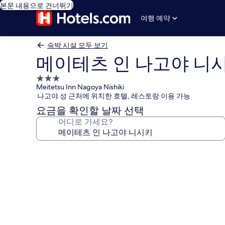
본문 내용으로 건너뛰기
여행 예약
숙박 시설 모두 보기
메이테츠 인 나고야 니
3.0
Meitetsu Inn Nagoya Nishiki
성
나고야 성 근처에 위치한 호텔, 레스토랑 이용 가능
급
요금을 확인할 날짜 선택
숙
어디로 가세요?
박
시
설
메
이
테
츠
인