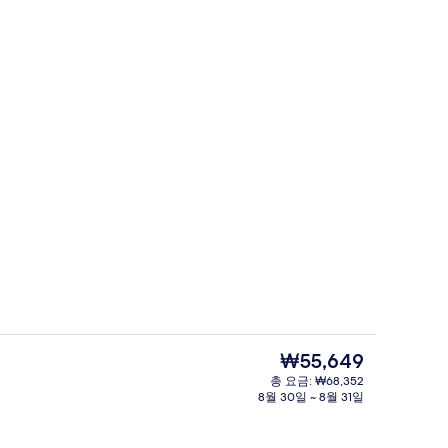
내부 입구
현
₩55,649
재
총 요금: ₩68,352
가
8월 30일 ~ 8월 31일
내부
격
은
₩55,649