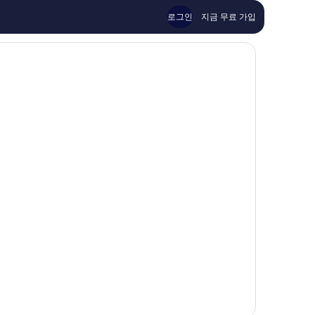
요,
후
로그인
지금 무료 가입
이
기
용
1,002
후
개
기
776
개