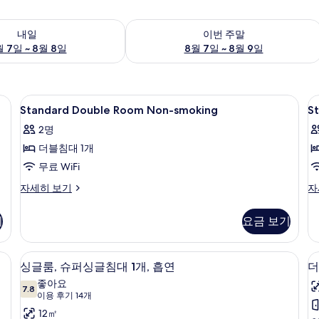
여부 확인, 8월 7일 ~ 8월 8일
이번 주말 예약 가능 여부 확인, 8월 7일 
내일
이번 주말
 7일 ~ 8월 8일
8월 7일 ~ 8월 9일
 무료 WiFi
Standard
책상, 암막 커튼, 다리미/다리미판, 무료 W
S
1
Standard Double Room Non-smoking
S
Double
D
2명
Room
R
더블침대 1개
Non-
S
smoking
무료 WiFi
사
Standard
St
자세히 보기
자
Double
Do
진
Room
R
모
기
요금 보기
Non-
Sm
두
smoking
자
자
세
 무료 WiFi
보
책상, 암막 커튼, 다리미/다리미판, 무료 W
싱
4
세
히
싱글룸, 슈퍼싱글침대 1개, 흡연
더
기
글
히
보
좋아요
보
7.8
기
7.8점 만점 중 10점
룸,
룸
(이
이용 후기 14개
기
용
슈
12㎡