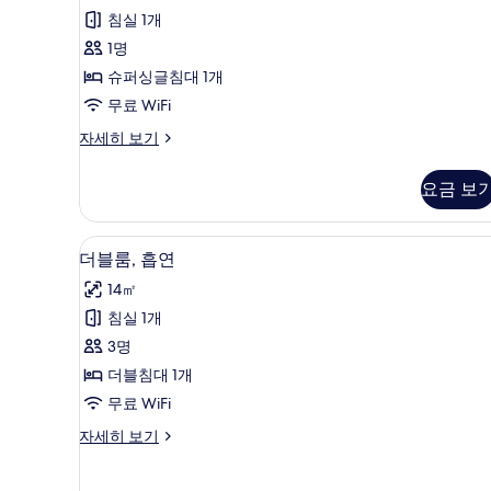
후
퍼
침실 1개
기
싱
1명
47
글
슈퍼싱글침대 1개
개)
침
무료 WiFi
대
싱
자세히 보기
글
1
룸,
개,
요금 보
슈
금
퍼
싱
연
책상, 암막 커튼, 다리미/다리미판,
더
4
글
더블룸, 흡연
사
블
침
14㎡
대
진
룸,
1
침실 1개
모
흡
개,
3명
금
두
연
연
더블침대 1개
보
사
자
무료 WiFi
세
기
진
히
더
자세히 보기
모
보
블
기
두
룸,