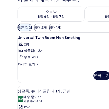
오늘 밤 예약 가능 여부 확인, 8월 6일 ~ 8월 7일
내일 예약 가능 
오늘 밤
8월 6일 ~ 8월 7일
8월
객
모든 객실
침대 2개
침대 1개
실
Universal
책상, 암막 커튼, 다리미/다리미판,
에
1
Universal Twin Room Non Smoking
Twin
사
2명
Room
용
싱글침대 2개
Non
가
Smoking
무료 WiFi
능
사
한
Universal
자세히 보기
필
Twin
진
Room
터
모
요금 보
Non
두
Smoking
자
보
책상, 암막 커튼, 다리미/다리미판,
싱
4
세
싱글룸, 슈퍼싱글침대 1개, 금연
기
글
히
매우 좋아요
보
8.0
8.0점 만점 중 10점
룸,
(이
이용 후기 47개
기
용
슈
12㎡