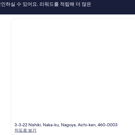
심
인하실 수 있어요. 리워드를 적립해 더 많은
용
후
기
826
개
3-3-22 Nishiki, Naka-ku, Nagoya, Aichi-ken, 460-0003
지도로 보기