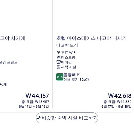
호
나고야 사카에
호텔 마이스테이스 나고야 니시키
텔
나고야 도심
마
무료 WiFi
이
레스토랑
스
 운영 프런트
에어컨
테
세탁 시설
이
10
훌륭해요
스
8.6
점
이용 후기 826개
나
96개
만
고
점
야
현
현
₩44,157
₩42,618
중
니
재
재
8.6
총 요금: ₩48,957
시
총 요금: ₩46,882
요
요
점,
8월 17일 ~ 8월 18일
8월 17일 ~ 8월 18일
키
금
금
훌
나
₩44,157
₩42,618
륭
비슷한 숙박 시설 비교하기
고
해
야
요,
도
이