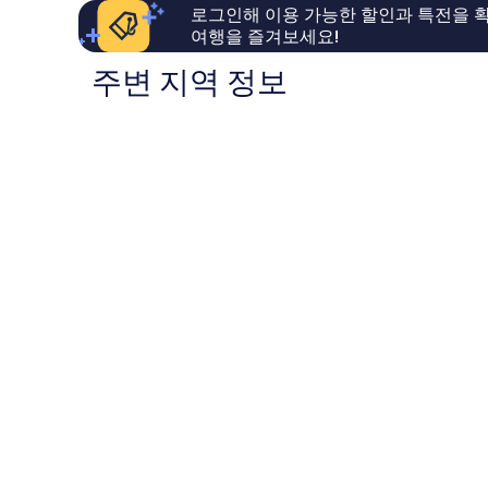
아
심
로그인해 이용 가능한 할인과 특전을 확
이
요,
용
여행을 즐겨보세요!
이
후
용
주변 지역 정보
기
후
596
기
개
1,002
개