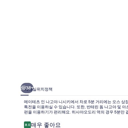
나
고
야
니
시
키
의
사
진
갤
38+
소개
객실
위치
정책
러
메이테츠 인 나고야 니시키에서 차로 5분 거리에는 오스 상점가
리
특전을 이용하실 수 있습니다. 또한, 반테린 돔 나고야 및 아
편을 이용하기가 편리해요. 히사야오도리 역의 경우 5분만 걸
이
매우 좋아요
8.0
10점 만점 중 8.0점.