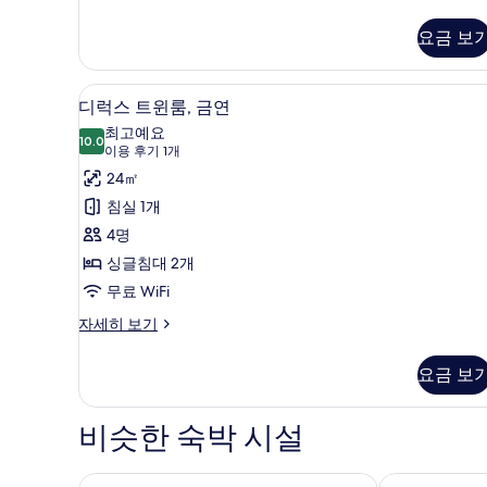
흡
보
연
요금 보
기
자
세
히
디럭스 트윈룸, 금연 | 책상, 암막
디
보
5
디럭스 트윈룸, 금연
기
럭
최고예요
10.0
10.0점 만점 중 10점
스
(이
이용 후기 1개
용
트
24㎡
후
윈
침실 1개
기
룸,
4명
1
금
싱글침대 2개
개)
연
무료 WiFi
사
디
자세히 보기
럭
진
스
요금 보
모
트
윈
두
룸,
비슷한 숙박 시설
보
금
연
기
자
APA 호텔 나고야 사카에 에키마에 EXCELLENT
코코 호텔 나