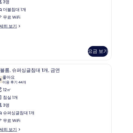
3명
연
더블침대 1개
사
무료 WiFi
진
세히 보기
모
두
보
요금 보기
기
iFi
책상, 암막 커튼, 다리미/다리미판, 무료 WiFi
더
4
블룸, 슈퍼싱글침대 1개, 금연
블
좋아요
8
7.8점 만점 중 10점
,
(이
이용 후기 44개
용
슈
12㎡
후
퍼
침실 1개
기
싱
3명
44
글
슈퍼싱글침대 1개
개)
침
무료 WiFi
대
세히 보기