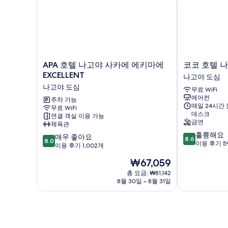
세
히
보
기
APA
코
APA 호텔 나고야 사카에 에키마에
코코 호텔 
호
코
EXCELLENT
나고야 도심
텔
호
나고야 도심
무료 WiFi
나
텔
에어컨
고
주차 가능
나
매일 24시간
무료 WiFi
야
고
데스크
연결 객실 이용 가능
사
야
금연
체육관
카
사
10
훌륭해요
10
에
매우 좋아요
카
8.6
8.0
점
이용 후기 5
점
에
이용 후기 1,002개
에
만
만
키
나
현
₩67,059
점
점
마
고
재
중
중
에
총 요금: ₩81,142
야
요
8.6
8월 30일 ~ 8월 31일
8.0
EXCELLENT
도
금
점,
점,
나
심
₩67,059
훌
매
고
륭
우
야
해
좋
도
요,