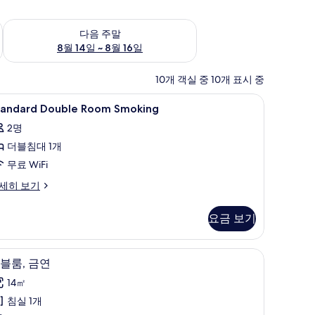
~ 8월 9일
다음 주말 예약 가능 여부 확인, 8월 14일 ~ 8월 16일
다음 주말
8월 14일 ~ 8월 16일
10개 객실 중 10개 표시 중
iFi
tandard
책상, 암막 커튼, 다리미/다리미판, 무료 WiFi
1
tandard Double Room Smoking
ouble
2명
oom
더블침대 1개
moking
사
무료 WiFi
진
andard
세히 보기
uble
모
oom
요금 보기
두
oking
보
iFi
책상, 암막 커튼, 다리미/다리미판, 무료 WiFi
더
기
4
블룸, 금연
블
14㎡
,
침실 1개
금