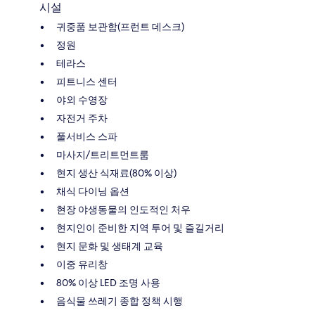
시설
귀중품 보관함(프런트 데스크)
정원
테라스
피트니스 센터
야외 수영장
자전거 주차
풀서비스 스파
마사지/트리트먼트룸
현지 생산 식재료(80% 이상)
채식 다이닝 옵션
현장 야생동물의 인도적인 처우
현지인이 준비한 지역 투어 및 즐길거리
현지 문화 및 생태계 교육
이중 유리창
80% 이상 LED 조명 사용
음식물 쓰레기 종합 정책 시행