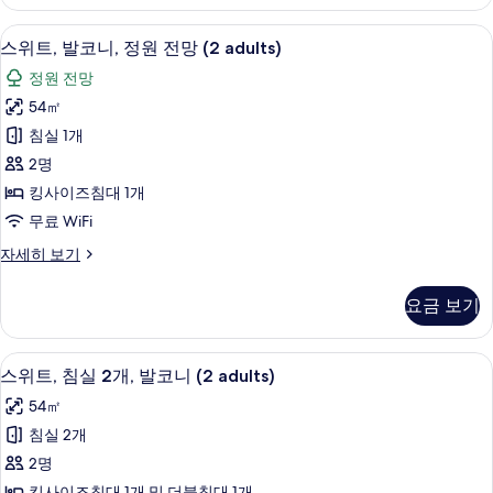
블
나
룸,
미니바, 객실 내 금고, 암막 커튼, 방음 
스
10
테
스위트, 발코니, 정원 전망 (2 adults)
전
위
라
망
정원 전망
스,
트,
마
사
54㎡
발
리
진
침실 1개
나
코
전
모
2명
니,
망
두
킹사이즈침대 1개
자
정
보
무료 WiFi
세
원
히
기
스
자세히 보기
보
전
위
기
망
트,
요금 보기
발
(2
코
adults)
니,
미니바, 객실 내 금고, 암막 커튼, 방음 
스
사
17
정
스위트, 침실 2개, 발코니 (2 adults)
위
원
진
54㎡
전
트,
모
망
침실 2개
침
(2
두
2명
adults)
실
보
자
킹사이즈침대 1개 및 더블침대 1개