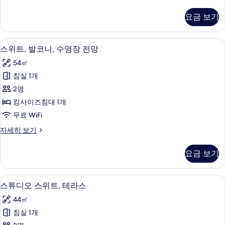
튜
스,
디
요금 보기
오
마
스
리
위
미니바, 객실 내 금고, 암막 커튼, 방음 
스
11
트,
스위트, 발코니, 수영장 전망
나
위
테
전
54㎡
라
트,
스,
망
침실 1개
발
마
사
2명
리
코
나
진
킹사이즈침대 1개
니,
전
모
무료 WiFi
망
수
두
자
스
자세히 보기
영
세
위
보
히
장
트,
요금 보기
기
보
발
전
기
코
망
니,
스튜디오 스위트, 테라스 | 미니바, 객실 
스
13
수
스튜디오 스위트, 테라스
사
튜
영
진
44㎡
장
디
전
모
침실 1개
오
망