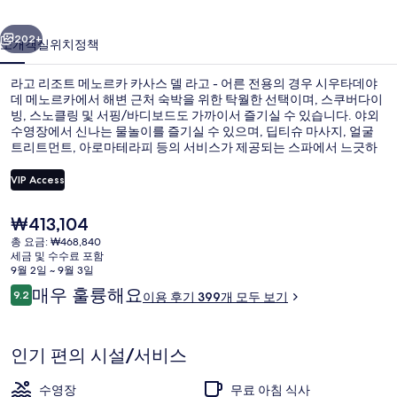
노
이전
다음
르
202+
소개
객실
위치
정책
카
라고 리조트 메노르카 카사스 델 라고 - 어른 전용의 경우 시우타데야
카
데 메노르카에서 해변 근처 숙박을 위한 탁월한 선택이며, 스쿠버다이
빙, 스노클링 및 서핑/바디보드도 가까이서 즐기실 수 있습니다. 야외
사
수영장에서 신나는 물놀이를 즐기실 수 있으며, 딥티슈 마사지, 얼굴
스
트리트먼트, 아로마테라피 등의 서비스가 제공되는 스파에서 느긋하
게 휴식을 취하실 수도 있습니다. 3 개의 레스토랑 중 한 곳인 Thai
델
Garden에서는 점심 및 저녁 식사를 제공합니다. 이 럭셔리 호텔에는 2
VIP Access
개의 바/라운지, 풀사이드 바, 피트니스 센터 등이 마련되어 있습니다.
라
많은 분들이 이곳의 친절한 고객 서비스에 굉장히 만족했습니다.
현
₩413,104
마리나
고
재
총 요금: ₩468,840
가
세금 및 수수료 포함
-
격
9월 2일 ~ 9월 3일
은
어
이
매우 훌륭해요
9.2
이용 후기 399개 모두 보기
₩413,104
10점 만점 중 9.2점.
용
른
후
전
기
인기 편의 시설/서비스
용
수영장
무료 아침 식사