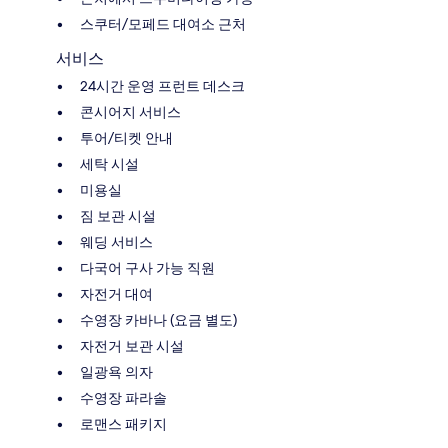
스쿠터/모페드 대여소 근처
서비스
24시간 운영 프런트 데스크
콘시어지 서비스
투어/티켓 안내
세탁 시설
미용실
짐 보관 시설
웨딩 서비스
다국어 구사 가능 직원
자전거 대여
수영장 카바나 (요금 별도)
자전거 보관 시설
일광욕 의자
수영장 파라솔
로맨스 패키지