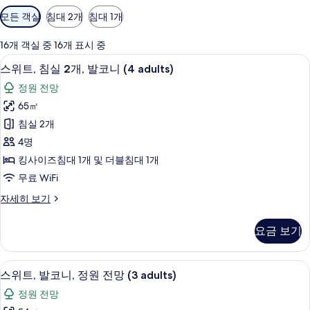
객
모든 객실
침대 2개
침대 1개
실
에
16개 객실 중 16개 표시 중
사
미니바, 객실 내 금고, 암막 커튼, 방음 
스
17
스위트, 침실 2개, 발코니 (4 adults)
용
위
가
정원 전망
트,
능
65㎡
침
한
침실 2개
실
필
4명
터
2
킹사이즈침대 1개 및 더블침대 1개
개,
무료 WiFi
발
스
자세히 보기
코
위
니
트,
요금 보기
침
(4
실
adults)
2
미니바, 객실 내 금고, 암막 커튼, 방음 
스
사
10
개,
스위트, 발코니, 정원 전망 (3 adults)
위
발
진
정원 전망
코
트,
모
니