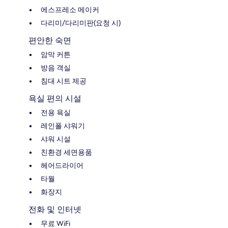
에스프레소 메이커
다리미/다리미판(요청 시)
편안한 숙면
암막 커튼
방음 객실
침대 시트 제공
욕실 편의 시설
전용 욕실
레인폴 샤워기
샤워 시설
친환경 세면용품
헤어드라이어
타월
화장지
전화 및 인터넷
무료 WiFi