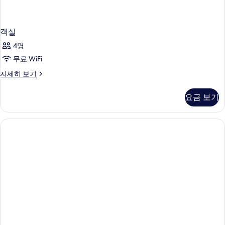
객실
4명
무료 WiFi
객
자세히 보기
실
자
요금 보기
세
히
보
기