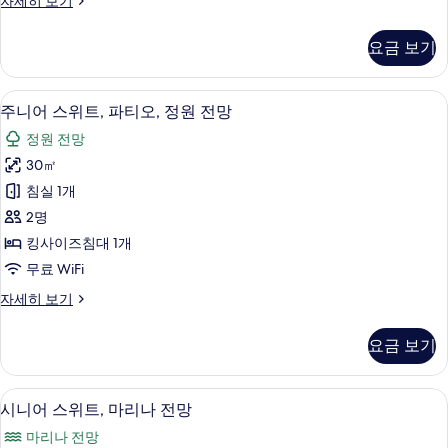
자세히 보기
영
1
위
진
층
장
트,
모
요금 보기
자
테
전
세
두
라
망
히
스,
보
주니어 스위트, 파티오, 정원 전망 | 미니
주
보
5
수
주니어 스위트, 파티오, 정원 전망
사
기
기
니
영
진
정원 전망
장
어
전
모
30㎡
스
망
두
침실 1개
자
위
세
보
2명
트,
히
기
킹사이즈침대 1개
보
파
무료 WiFi
기
티
주
자세히 보기
오,
니
정
어
요금 보기
스
원
위
전
트,
시니어 스위트, 마리나 전망 | 미니바, 객
시
13
파
시니어 스위트, 마리나 전망
망
니
티
사
마리나 전망
오,