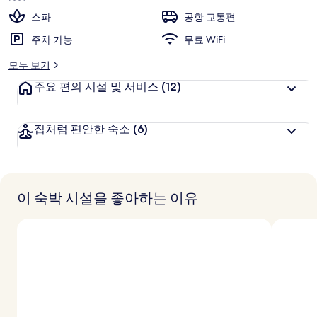
의
스파
공항 교통편
사
주차 가능
무료 WiFi
진
모두 보기
갤
주요 편의 시설 및 서비스
(12)
러
리
집처럼 편안한 숙소
(6)
이 숙박 시설을 좋아하는 이유