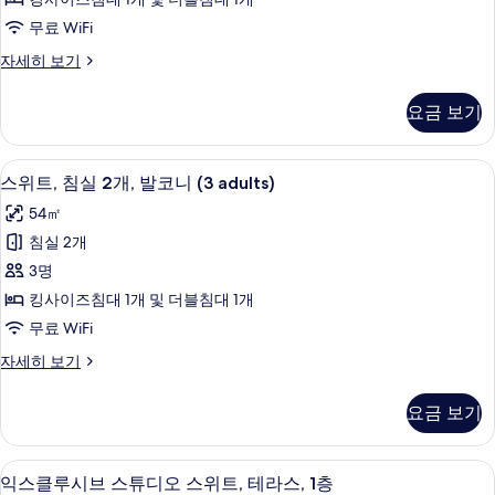
2
세
기
무료 WiFi
히
개,
보
스
자세히 보기
발
기
위
코
트,
요금 보기
침
니
실
(2
2
미니바, 객실 내 금고, 암막 커튼, 방음 
스
adults)
17
개,
스위트, 침실 2개, 발코니 (3 adults)
위
발
사
54㎡
코
트,
진
니
침실 2개
침
(2
모
3명
adults)
실
두
자
킹사이즈침대 1개 및 더블침대 1개
2
보
세
무료 WiFi
히
개,
기
보
스
자세히 보기
발
기
위
코
트,
요금 보기
침
니
실
(3
2
익스클루시브 스튜디오 스위트, 테라스, 1층
익
adults)
5
개,
익스클루시브 스튜디오 스위트, 테라스, 1층