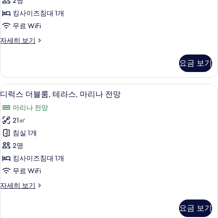
두
2명
자
스
세
보
킹사이즈침대 1개
위
히
기
무료 WiFi
보
트,
기
스
자세히 보기
테
튜
라
디
요금 보기
오
스
스
사
위
미니바, 객실 내 금고, 암막 커튼, 방음 
디
7
트,
디럭스 더블룸, 테라스, 마리나 전망
진
럭
테
모
마리나 전망
라
스
스
두
21㎡
더
자
보
침실 1개
세
블
히
기
2명
룸,
보
킹사이즈침대 1개
기
테
무료 WiFi
라
디
자세히 보기
스,
럭
마
스
요금 보기
더
리