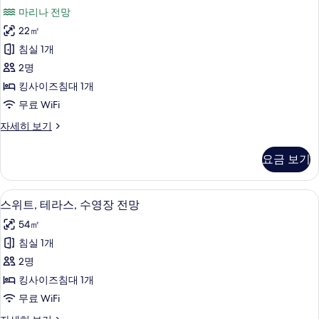
스
발
사
마리나 전망
코
클
진
니
22㎡
루
(3
모
침실 1개
adults)
시
두
자
2명
브
보
세
킹사이즈침대 1개
히
스
기
무료 WiFi
보
튜
기
익
자세히 보기
디
스
오
클
요금 보기
루
스
시
위
브
스위트, 테라스, 수영장 전망 | 테라스/
스
9
스
스위트, 테라스, 수영장 전망
트,
위
튜
테
54㎡
디
트,
오
라
침실 1개
테
스
스,
2명
위
라
1
트,
킹사이즈침대 1개
스,
테
층
무료 WiFi
라
수
사
스,
스