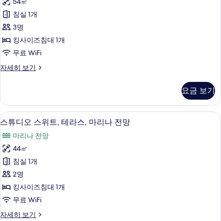
54㎡
발
(4
두
침실 1개
adults)
코
보
자
3명
니,
기
세
킹사이즈침대 1개
히
정
무료 WiFi
보
원
기
스
자세히 보기
전
위
망
트,
요금 보기
발
(3
코
adults)
니,
스튜디오 스위트, 테라스, 마리나 전망 | 
스
사
12
정
스튜디오 스위트, 테라스, 마리나 전망
튜
원
진
마리나 전망
전
디
모
망
44㎡
오
(3
두
침실 1개
adults)
스
보
자
2명
위
세
기
킹사이즈침대 1개
히
트,
무료 WiFi
보
테
기
스
자세히 보기
라