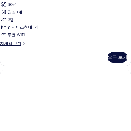
어
정
진
30㎡
스
원
모
침실 1개
전
위
망
두
2명
트,
자
보
킹사이즈침대 1개
세
마
기
무료 WiFi
히
리
보
시
자세히 보기
기
나
니
전
어
요금 보기
스
망
위
사
트,
마
진
리
모
나
전
두
망
보
자
세
기
히
보
기