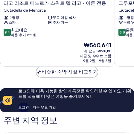
라
그
라고 리조트 메노르카 스위트 델 라고 - 어른 전용
그루포
고
루
Ciutadella de Menorca
Ciutade
리
포
수영장
무료 아침 식사
수영장
조
텔
스파
주차 가능
무료 W
트
타
메
마
10
10
최고예요
훌륭
9.4
8.8
노
리
점
점
이용 후기 122개
이용 
르
스
만
만
현
₩560,641
카
코
점
점
재
스
스
중
중
총 요금: ₩631,131
요
위
세금 및 수수료 포함
Ciutadel
9.4
8.8
금
9월 2일 ~ 9월 3일
트
de
점,
점,
₩560,641
델
Menorc
최
훌
비슷한 숙박 시설 비교하기
라
고
륭
고
예
해
-
요,
요,
어
이
이
로그인해 이용 가능한 할인과 특전을 확인하실 수 있어요. 리워
른
용
용
드를 적립해 더 많은 여행을 즐겨보세요!
전
후
후
용
기
기
로그인
지금 무료 가입
Ciutadella
122
83
de
개
개
주변 지역 정보
Menorca