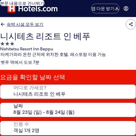
본문 내용으로 건너뛰기
앱 다운 받기
숙박 시설 모두 보기
니시테츠 리조트 인 베푸
3.0
Nishitetsu Resort Inn Beppu
성
타케가와라 온천 근처에 위치한 호텔, 레스토랑 이용 가능
급
벳푸 역에서 도보 7분
숙
박
요금을 확인할 날짜 선택
시
설
어디로 가세요?
날짜
인원 수