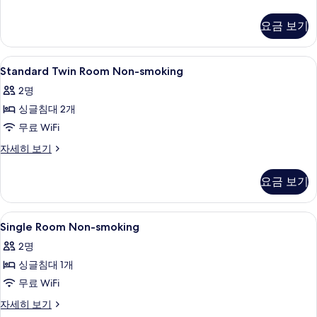
기
Double
두
Room
요금 보기
보
자
세
기
히
Standard
다리미/다리미판, 무료 WiFi
2
보
Standard Twin Room Non-smoking
Twin
기
2명
Room
싱글침대 2개
Non-
smoking
무료 WiFi
사
Standard
자세히 보기
Twin
진
Room
모
요금 보기
Non-
두
smoking
자
보
Single
다리미/다리미판, 무료 WiFi
2
세
Single Room Non-smoking
Room
기
히
2명
보
Non-
기
싱글침대 1개
smoking
사
무료 WiFi
진
Single
자세히 보기
Room