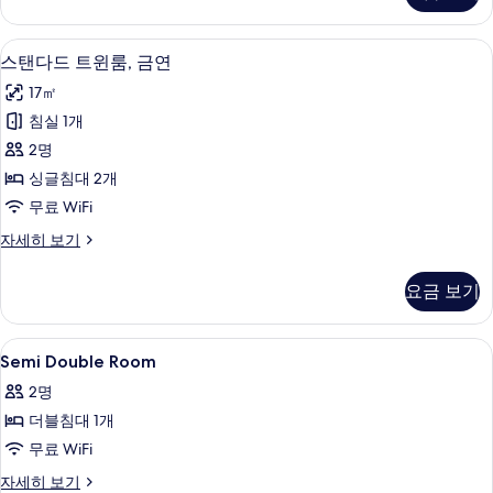
1
퍼
개,
싱
다리미/다리미판, 무료 WiFi
스
7
글
금
스탠다드 트윈룸, 금연
탠
침
연
17㎡
대
다
(for
1
침실 1개
드
개,
2
2명
금
트
Guests)
연
싱글침대 2개
윈
사
(for
무료 WiFi
2
룸,
진
Guests)
스
자세히 보기
금
모
자
탠
세
연
다
두
요금 보기
히
드
사
보
보
트
진
기
기
윈
Semi
다리미/다리미판, 무료 WiFi
1
룸,
Semi Double Room
모
Double
금
두
2명
연
Room
자
보
더블침대 1개
사
세
기
무료 WiFi
진
히
보
모
Semi
자세히 보기