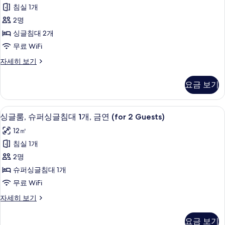
미
개,
모
침실 1개
흡
트
두
연
2명
윈
자
보
싱글침대 2개
세
룸,
기
무료 WiFi
히
금
보
이
자세히 보기
기
연
코
사
노
요금 보기
미
진
트
모
윈
다리미/다리미판, 무료 WiFi
싱
4
룸,
싱글룸, 슈퍼싱글침대 1개, 금연 (for 2 Guests)
두
글
금
보
12㎡
연
룸,
자
기
침실 1개
슈
세
2명
히
퍼
보
슈퍼싱글침대 1개
싱
기
무료 WiFi
글
싱
자세히 보기
침
글
대
룸,
요금 보기
슈