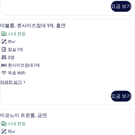
1
룸,
요금 보기
퀸
개,
사
금
이
다리미/다리미판, 무료 WiFi
더
7
즈
연
더블룸, 퀸사이즈침대 1개, 흡연
블
침
사
시내 전망
대
룸,
진
1
15㎡
퀸
개,
모
침실 1개
금
사
두
연
2명
이
자
보
퀸사이즈침대 1개
세
즈
기
무료 WiFi
히
침
보
더
자세히 보기
기
대
블
1
룸,
요금 보기
퀸
개,
사
흡
이
이코노미 트윈룸, 금연 | 다리미/다리미판,
이
6
즈
연
이코노미 트윈룸, 금연
코
침
사
시내 전망
대
노
진
1
15㎡