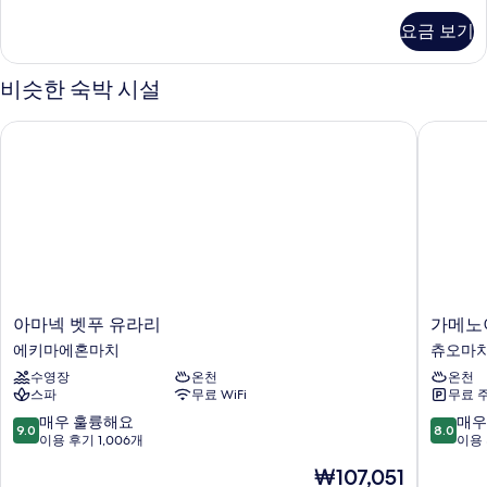
모
Non-
요금 보기
두
smoking
자
보
세
비슷한 숙박 시설
기
히
보
아마넥 벳푸 유라리
가메노이
기
아
가
아마넥 벳푸 유라리
가메노
마
메
에키마에혼마치
츄오마
넥
노
수영장
온천
온천
벳
이
스파
무료 WiFi
무료 
푸
호
유
텔
10
10
매우 훌륭해요
매우
9.0
8.0
라
벳
점
점
이용 후기 1,006개
이용 
리
푸
만
만
현
₩107,051
에
츄
점
점