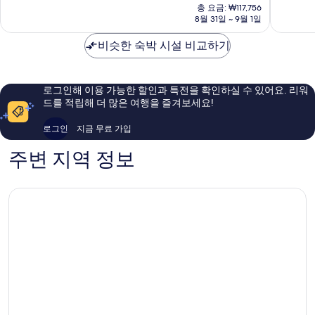
재
키
오
중
중
총 요금: ₩117,756
요
마
8월 31일 ~ 9월 1일
마
9.0
8.0
금
에
치
점,
점,
₩107,051
혼
비슷한 숙박 시설 비교하기
매
매
마
우
우
치
훌
좋
륭
아
로그인해 이용 가능한 할인과 특전을 확인하실 수 있어요. 리워
해
요,
드를 적립해 더 많은 여행을 즐겨보세요!
요,
이
이
용
로그인
지금 무료 가입
용
후
후
기
주변 지역 정보
기
1,003
1,006
개
개