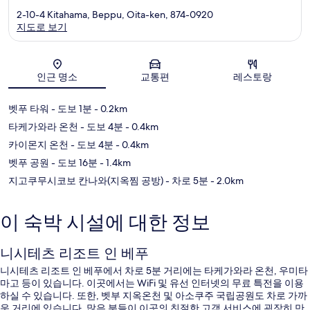
2-10-4 Kitahama, Beppu, Oita-ken, 874-0920
지도로 보기
지도
인근 명소
교통편
레스토랑
벳푸 타워
- 도보 1분
- 0.2km
타케가와라 온천
- 도보 4분
- 0.4km
카이몬지 온천
- 도보 4분
- 0.4km
벳푸 공원
- 도보 16분
- 1.4km
지고쿠무시코보 칸나와(지옥찜 공방)
- 차로 5분
- 2.0km
이 숙박 시설에 대한 정보
니시테츠 리조트 인 베푸
니시테츠 리조트 인 베푸에서 차로 5분 거리에는 타케가와라 온천, 우미타
마고 등이 있습니다. 이곳에서는 WiFi 및 유선 인터넷의 무료 특전을 이용
하실 수 있습니다. 또한, 벳부 지옥온천 및 아소쿠주 국립공원도 차로 가까
운 거리에 있습니다. 많은 분들이 이곳의 친절한 고객 서비스에 굉장히 만