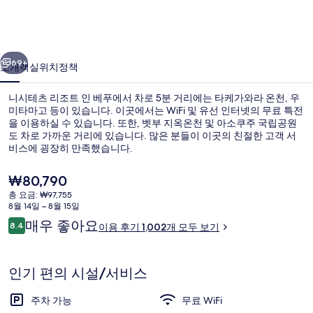
조
트
이전
다음
인
69+
소개
객실
위치
정책
베
니시테츠 리조트 인 베푸에서 차로 5분 거리에는 타케가와라 온천, 우
푸
미타마고 등이 있습니다. 이곳에서는 WiFi 및 유선 인터넷의 무료 특전
을 이용하실 수 있습니다. 또한, 벳부 지옥온천 및 아소쿠주 국립공원
의
도 차로 가까운 거리에 있습니다. 많은 분들이 이곳의 친절한 고객 서
사
비스에 굉장히 만족했습니다.
진
현
₩80,790
재
갤
총 요금: ₩97,755
가
8월 14일 ~ 8월 15일
온천
러
격
이
매우 좋아요
8.4
이용 후기 1,002개 모두 보기
은
10점 만점 중 8.4점.
리
용
₩80,790
후
기
인기 편의 시설/서비스
주차 가능
무료 WiFi