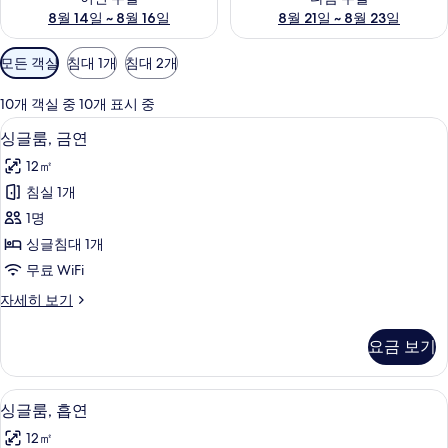
8월 14일 ~ 8월 16일
8월 21일 ~ 8월 23일
객
모든 객실
침대 1개
침대 2개
실
에
10개 객실 중 10개 표시 중
사
다리미/다리미판, 무료 WiFi
싱
6
싱글룸, 금연
용
글
가
12㎡
룸,
능
침실 1개
금
한
1명
연
필
싱글침대 1개
터
사
무료 WiFi
진
싱
자세히 보기
모
글
두
룸,
요금 보기
금
보
연
기
자
다리미/다리미판, 무료 WiFi
싱
6
세
싱글룸, 흡연
글
히
12㎡
보