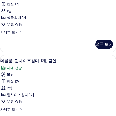
룸,
기
침실 1개
흡
1명
연
싱글침대 1개
사
무료 WiFi
진
싱
자세히 보기
모
글
두
룸,
요금 보기
흡
보
연
기
자
다리미/다리미판, 무료 WiFi
더
9
세
더블룸, 퀸사이즈침대 1개, 금연
블
히
시내 전망
보
룸,
기
15㎡
퀸
침실 1개
사
2명
이
퀸사이즈침대 1개
즈
무료 WiFi
침
더
자세히 보기
대
블