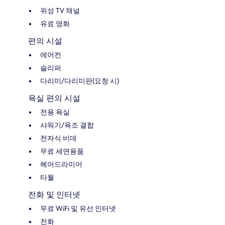
위성 TV 채널
유료 영화
편의 시설
에어컨
슬리퍼
다리미/다리미판(요청 시)
욕실 편의 시설
전용 욕실
샤워기/욕조 결합
전자식 비데
무료 세면용품
헤어드라이어
타월
전화 및 인터넷
무료 WiFi 및 유선 인터넷
전화