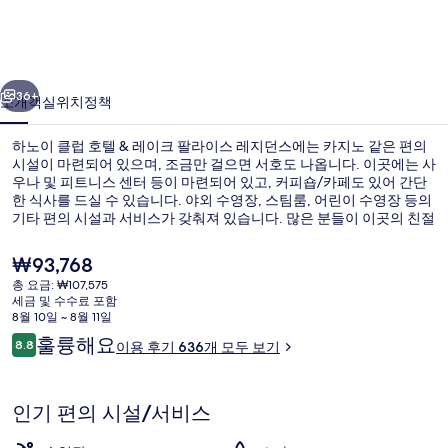
호
텔
이전
다음
&
36+
소개
객실
위치
정책
레
하노이 클럽 호텔 & 레이크 팔라이스 레지던스에는 카지노 같은 편의
이
시설이 마련되어 있으며, 조금만 걸으면 서호도 나옵니다. 이곳에는 사
크
우나 및 피트니스 센터 등이 마련되어 있고, 커피숍/카페도 있어 간단
한 식사를 드실 수 있습니다. 야외 수영장, 스팀룸, 어린이 수영장 등의
팔
기타 편의 시설과 서비스가 갖춰져 있습니다. 많은 분들이 이곳의 친절
한 고객 서비스에 대단히 만족하셨어요.
라
현
₩93,768
이
재
총 요금: ₩107,575
가
세금 및 수수료 포함
스
로비 좌석 공간
격
8월 10일 ~ 8월 11일
은
이
레
훌륭해요
8.8
이용 후기 636개 모두 보기
₩93,768
10점 만점 중 8.8점.
용
지
후
기
던
인기 편의 시설/서비스
스