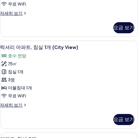
이
진
무료 WiFi
Lake
즈
모
View)
스
자세히 보기
자
침
두
튜
세
대
디
보
히
요금 보기
오,
1
보
기
킹
기
개
사
럭셔리 아파트, 침실 1개 (City View) |
럭
3
이
(City
럭셔리 아파트, 침실 1개 (City View)
셔
즈
View)
호수 전망
침
리
사
대
75㎡
아
1
진
침실 1개
개
파
모
(City
3명
트,
두
View)
더블침대 1개
자
침
보
무료 WiFi
세
실
기
히
럭
자세히 보기
보
1
셔
기
개
리
요금 보기
아
(City
파
View)
트,
아파트, 침실 2개 | 미니바, 객실 내 금고
아
사
3
침