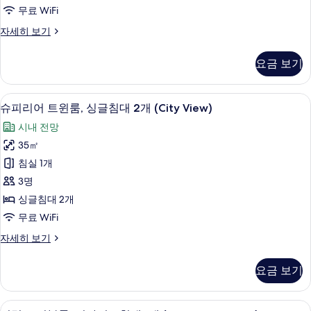
룸,
무료 WiFi
킹
슈
자세히 보기
사
피
이
리
요금 보기
어
즈
더
침
블
슈피리어 트윈룸, 싱글침대 2개 (City Vi
슈
1
룸,
슈피리어 트윈룸, 싱글침대 2개 (City View)
대
피
킹
1
시내 전망
사
리
개
이
35㎡
어
즈
(City
침실 1개
침
트
View)
대
3명
윈
사
1
싱글침대 2개
개
룸,
진
무료 WiFi
(City
싱
모
View)
슈
자세히 보기
자
글
두
피
세
침
리
보
히
요금 보기
어
대
보
기
트
기
2
윈
디럭스 더블룸, 킹사이즈침대 1개 (Partial 
디