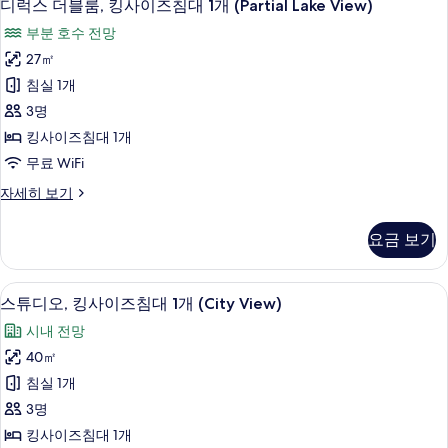
4
룸,
개
디럭스 더블룸, 킹사이즈침대 1개 (Partial Lake View)
럭
싱
(City
부분 호수 전망
글
스
View)
침
27㎡
더
대
사
침실 1개
2
블
진
개
3명
룸,
모
(City
킹사이즈침대 1개
View)
킹
두
무료 WiFi
자
사
보
세
디
자세히 보기
히
이
기
럭
보
즈
스
기
요금 보기
더
침
블
대
룸,
스튜디오, 킹사이즈침대 1개 (City View)
스
4
킹
스튜디오, 킹사이즈침대 1개 (City View)
1
튜
사
개
시내 전망
이
디
(Partial
즈
40㎡
오,
침
Lake
침실 1개
대
킹
View)
1
3명
사
사
개
킹사이즈침대 1개
(Partial