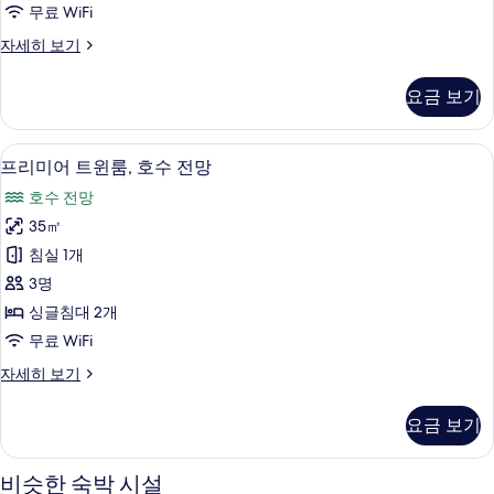
무료 WiFi
호
프
자세히 보기
수
리
전
미
요금 보기
어
망
더
사
블
프리미어 트윈룸, 호수 전망 | 미니바, 객
프
2
룸,
프리미어 트윈룸, 호수 전망
진
리
호
모
호수 전망
수
미
전
두
35㎡
어
망
보
침실 1개
자
트
세
기
3명
윈
히
싱글침대 2개
보
룸,
무료 WiFi
기
호
프
자세히 보기
수
리
전
미
요금 보기
어
망
트
사
윈
비슷한 숙박 시설
룸,