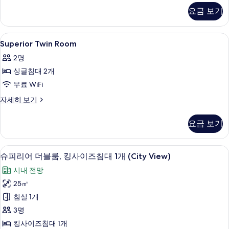
두
Room
요금 보기
보
자
세
기
히
Superior
미니바, 객실 내 금고, 책상, 암막 커튼
1
보
Superior Twin Room
Twin
기
2명
Room
싱글침대 2개
사
무료 WiFi
진
모
Superior
자세히 보기
Twin
두
Room
요금 보기
보
자
세
기
히
슈피리어 더블룸, 킹사이즈침대 1개 (City 
슈
2
보
슈피리어 더블룸, 킹사이즈침대 1개 (City View)
피
기
시내 전망
리
25㎡
어
침실 1개
더
3명
블
킹사이즈침대 1개