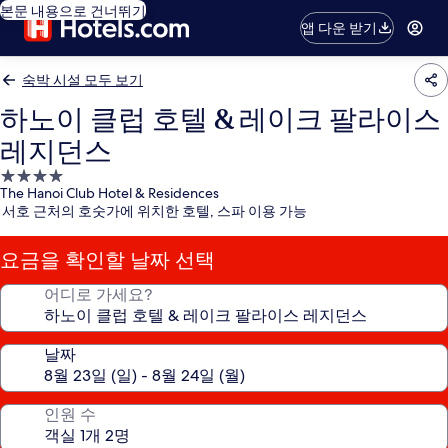
본문 내용으로 건너뛰기
앱 다운 받기
숙박 시설 모두 보기
하노이 클럽 호텔 & 레이크 팔라이스
레지던스
4.0
The Hanoi Club Hotel & Residences
성
서호 근처의 호숫가에 위치한 호텔, 스파 이용 가능
급
숙
요금을 확인할 날짜 선택
박
시
어디로 가세요?
설
날짜
인원 수