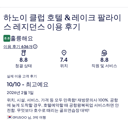
하노이 클럽 호텔 & 레이크 팔라이
이
스 레지던스 이용 후기
용
후
훌륭해요
8.8
기
이용 후기 636개
8.8
7.4
8.8
청결 상태
위치
직원 및 서비스
이
실제 이용 고객 후기
용
10/10 - 최고예요
후
2026년 2월 1일
위치, 시설, 서비스, 가격 등 모두 만족함! 재방문의사 100%. 공항
기
에 늦게 도착할 경우, 호텔예약할 때 공항왕복픽업 서비스하면 안
전함. 무엇보다 호수로 때리는 골프연습장 대박!
GYUSOO 님, 3박 여행