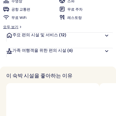
수영장
스파
의
공항 교통편
무료 주차
사
무료 WiFi
레스토랑
진
모두 보기
갤
주요 편의 시설 및 서비스
(12)
러
리
가족 여행객을 위한 편의 시설
(6)
이 숙박 시설을 좋아하는 이유