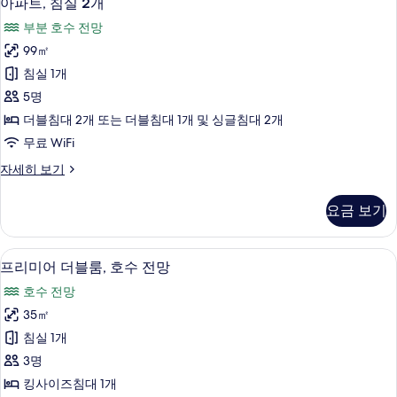
아파트, 침실 2개
파
실
진
부분 호수 전망
1
트,
모
개
99㎡
침
(City
두
침실 1개
View)
실
보
자
5명
2
기
세
더블침대 2개 또는 더블침대 1개 및 싱글침대 2개
히
개
무료 WiFi
보
사
기
아
자세히 보기
진
파
모
트,
요금 보기
침
두
실
보
2
프리미어 더블룸, 호수 전망 | 미니바, 객
프
4
개
기
프리미어 더블룸, 호수 전망
리
자
호수 전망
세
미
히
35㎡
어
보
침실 1개
기
더
3명
블
킹사이즈침대 1개
룸,