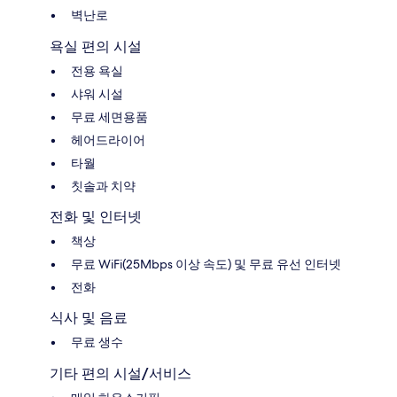
벽난로
욕실 편의 시설
전용 욕실
샤워 시설
무료 세면용품
헤어드라이어
타월
칫솔과 치약
전화 및 인터넷
책상
무료 WiFi(25Mbps 이상 속도) 및 무료 유선 인터넷
전화
식사 및 음료
무료 생수
기타 편의 시설/서비스