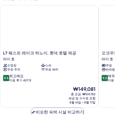
진
호
L7 웨스트 레이크 하노이, 롯데 호텔 제공
오크우드
모
수
전
두
망
보
자
세
기
히
보
기
L7
오
L7 웨스트 레이크 하노이, 롯데 호텔 제공
오크우
웨
크
떠이 호
떠이 호
스
우
수영장
스파
주방
트
드
무료 주차
무료 WiFi
반려동
레
레
이
지
10
10
최고예요
매우
9.4
9.2
크
던
점
점
이용 후기 437개
이용 
하
스
만
만
현
₩149,081
노
하
점
점
재
이,
노
중
중
총 요금: ₩169,782
요
롯
세금 및 수수료 포함
이
9.4
9.2
금
8월 16일 ~ 8월 17일
데
떠
점,
점,
₩149,081
호
이
최
매
비슷한 숙박 시설 비교하기
텔
호
고
우