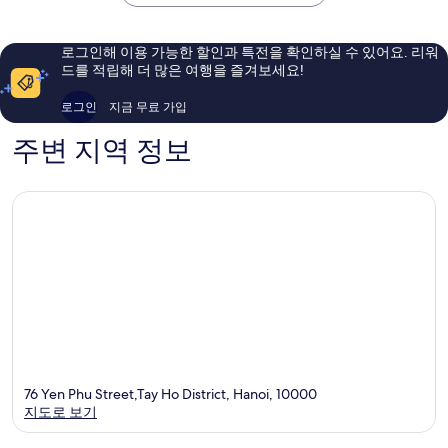
제
예
훌
공
요,
륭
떠
이
해
로그인해 이용 가능한 할인과 특전을 확인하실 수 있어요. 리워
이
용
요,
드를 적립해 더 많은 여행을 즐겨보세요!
호
후
이
기
용
로그인
지금 무료 가입
437
후
개
기
주변 지역 정보
202
개
76 Yen Phu Street,Tay Ho District, Hanoi, 10000
지도로 보기