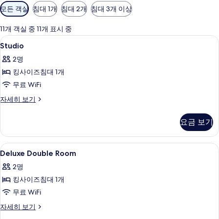
객
모든 객실
침대 1개
침대 2개
침대 3개 이상
실
에
11개 객실 중 11개 표시 중
사
Studio
미니바, 객실 내 금고, 책상, 암막 커튼
4
Studio
용
사
가
2명
진
능
킹사이즈침대 1개
모
한
무료 WiFi
두
필
Studio
자세히 보기
터
보
자
기
세
요금 보기
히
보
기
Deluxe
미니바, 객실 내 금고, 책상, 암막 커튼
1
Deluxe Double Room
Double
2명
Room
킹사이즈침대 1개
사
무료 WiFi
진
모
Deluxe
자세히 보기
Double