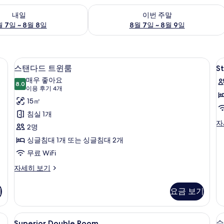
여부 확인, 8월 7일 ~ 8월 8일
이번 주말 예약 가능 여부 확인, 8월 7일 
내일
이번 주말
 7일 ~ 8월 8일
8월 7일 ~ 8월 9일
책상, 방음 설비, 무료 WiFi
스탠다드 트윈룸 | 객실 내 금고, 책상, 방
S
스
8
스탠다드 트윈룸
S
R
탠
매우 좋아요
8.0
1
8.0점 만점 중 10점
다
(이
이용 후기 4개
D
용
드
15㎡
b
후
트
침실 1개
기
St
자
윈
2명
R
4
룸
싱글침대 1개 또는 싱글침대 2개
1
개)
Do
사
무료 WiFi
b
진
스
자
자세히 보기
탠
세
모
다
히
기
요금 보기
두
드
보
트
기
보
윈
료 WiFi
Superior
객실 내 금고, 책상, 방음 설비, 무료 WiFi
기
1
룸
Superior Double Room
슈