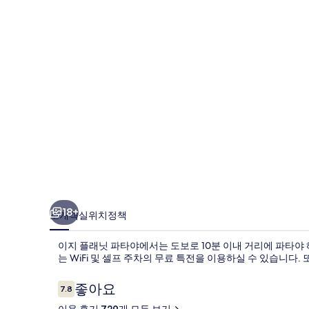
파
타
야
의
사
진
갤
러
리
18+
소개
객실
위치
정책
이지 플래닛 파타야에서는 도보로 10분 이내 거리에 파타야 
는 WiFi 및 셀프 주차의 무료 특전을 이용하실 수 있습니다.
이
좋아요
7.8
10점 만점 중 7.8점.
용
이용 후기 729개 모두 보기