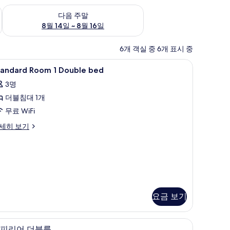
~ 8월 9일
다음 주말 예약 가능 여부 확인, 8월 14일 ~ 8월 16일
다음 주말
8월 14일 ~ 8월 16일
6개 객실 중 6개 표시 중
음 설비, 무료 WiFi
tandard
객실 내 금고, 책상, 방음 설비, 무료 WiFi
9
tandard Room 1 Double bed
oom
3명
더블침대 1개
ouble
ed
무료 WiFi
사
andard
세히 보기
oom
진
모
uble
두
ed
보
기
요금 보기
슈피리어 더블룸 | 객실 내 금고, 책상, 방음 설비, 
슈
1
피리어 더블룸