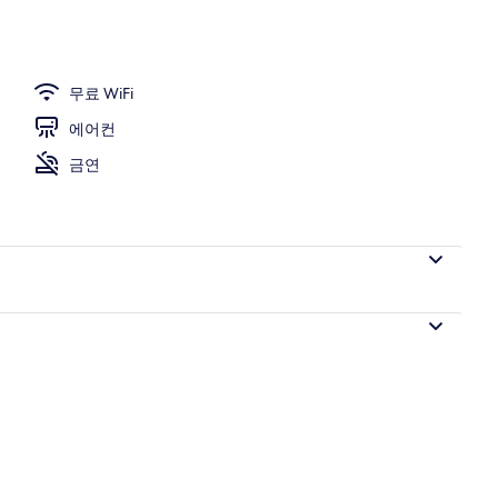
면
무료 WiFi
에어컨
금연