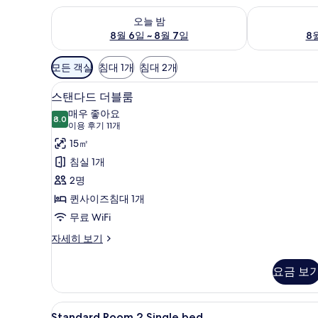
오늘 밤 예약 가능 여부 확인, 8월 6일 ~ 8월 7일
내일 예약 가능 
오늘 밤
8월 6일 ~ 8월 7일
8월
객
모든 객실
침대 1개
침대 2개
실
스탠다드 더블룸 | 객실 내 금고, 
스
에
9
스탠다드 더블룸
탠
사
매우 좋아요
8.0
용
8.0점 만점 중 10점
다
(이
이용 후기 11개
가
용
드
15㎡
능
후
더
침실 1개
한
기
블
2명
필
11
룸
퀸사이즈침대 1개
터
개)
사
무료 WiFi
진
스
자세히 보기
탠
모
다
요금 보
두
드
더
보
블
Standard
객실 내 금고, 책상, 방음 설비, 무
기
8
룸
Standard Room 2 Single bed