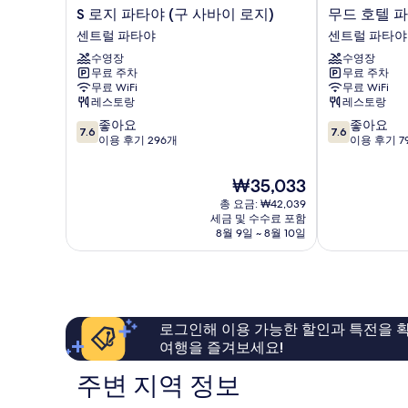
S
무
S 로지 파타야 (구 사바이 로지)
무드 호텔 
로
드
센트럴 파타야
센트럴 파타야
지
호
수영장
수영장
파
텔
무료 주차
무료 주차
타
파
무료 WiFi
무료 WiFi
야
타
레스토랑
레스토랑
(구
야
10
10
좋아요
좋아요
사
센
7.6
7.6
점
점
이용 후기 296개
이용 후기 7
바
트
만
만
이
럴
점
점
로
파
현
₩35,033
중
중
지)
타
재
총 요금: ₩42,039
7.6
7.6
센
야
요
세금 및 수수료 포함
점,
점,
트
금
8월 9일 ~ 8월 10일
좋
좋
럴
₩35,033
아
아
파
요,
요,
타
이
이
야
용
용
후
후
로그인해 이용 가능한 할인과 특전을 확
기
기
여행을 즐겨보세요!
296
792
개
개
주변 지역 정보