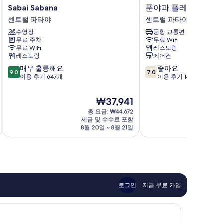
Sabai
푼
Sabai Sabana
푼야파 플레이스 파타
Sabana
야
센트럴 파타야
센트럴 파타야
센
파
수영장
공항 교통편
트
플
무료 주차
무료 WiFi
럴
레
무료 WiFi
레스토랑
파
이
레스토랑
에어컨
타
스
10
10
매우 훌륭해요
좋아요
야
파
9.0
7.0
점
점
이용 후기 647개
이용 후기 143개
타
만
만
야
점
점
비
현
₩37,941
중
중
치
재
총 요금: ₩44,672
9.0
7.0
센
요
세금 및 수수료 포함
점,
점,
트
금
8월 20일 ~ 8월 21일
매
좋
럴
₩37,941
우
아
파
훌
요,
타
륭
이
야
해
용
요,
후
이
기
로그인
지금 무료 가입
용
143
후
개
기
647