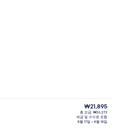
레인폴 샤워기, 무료 세면용품, 헤어드라이어
리셉션
현
₩21,895
재
총 요금: ₩26,273
가
세금 및 수수료 포함
책상, 방음 설비, 무료 WiFi
스탠다드 더블룸 | 객실 내 금고, 책상, 방
격
8월 17일 ~ 8월 18일
은
₩21,895