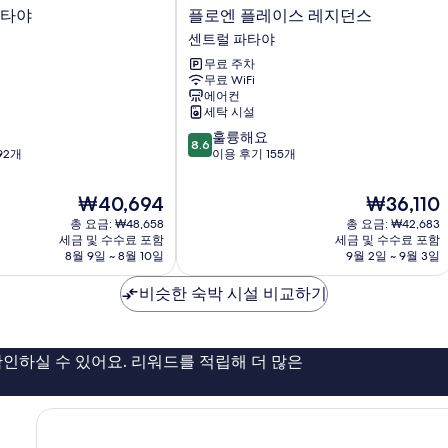
플
파타야
플로엔 플레이스 레지던스
로
센트럴 파타야
엔
무료 주차
플
무료 WiFi
레
에어컨
이
세탁 시설
스
10
훌륭해요
레
8.6
점
92개
이용 후기 155개
지
만
던
점
스
현
현
₩40,694
₩36,110
중
센
재
재
총 요금: ₩48,658
총 요금: ₩42,683
8.6
트
요
요
세금 및 수수료 포함
세금 및 수수료 포함
점,
럴
금
금
8월 9일 ~ 8월 10일
9월 2일 ~ 9월 3일
훌
파
₩40,694
₩36,110
륭
타
비슷한 숙박 시설 비교하기
해
야
요,
이
용
인하실 수 있어요. 리워드를 적립해 더 많은
후
기
155
개