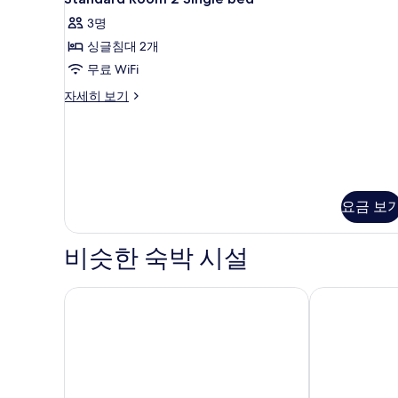
Room
자
3명
세
2
히
싱글침대 2개
Single
보
bed
무료 WiFi
기
사
Standard
자세히 보기
Room
진
2
모
Single
두
bed
자
보
세
기
요금 보
히
보
기
비슷한 숙박 시설
S 로지 파타야 (구 사바이 로지)
무드 호텔 파