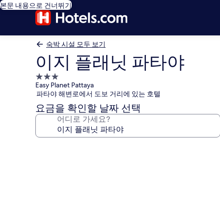
본문 내용으로 건너뛰기
숙박 시설 모두 보기
이지 플래닛 파타야
3.0
Easy Planet Pattaya
성
파타야 해변로에서 도보 거리에 있는 호텔
급
요금을 확인할 날짜 선택
숙
어디로 가세요?
박
시
설
이
지
플
래
닛