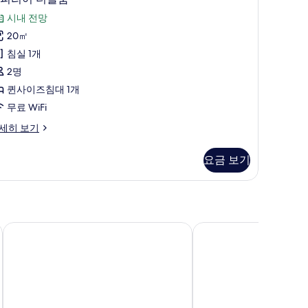
피
시내 전망
리
20㎡
어
침실 1개
더
2명
블
퀸사이즈침대 1개
룸
무료 WiFi
사
세히 보기
진
모
요금 보기
두
보
기
Sabai Sabana
푼야파 플레이스 파타야