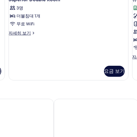
Double
자
3명
세
Room
히
더블침대 1개
사
보
무료 WiFi
진
기
모
Superior
자세히 보기
Double
두
Room
보
자
세
기
슈
자
히
피
보
리
기
요금 보기
기
어
더
블
룸
자
세
타야
플로엔 플레이스 레지던스
히
보
기