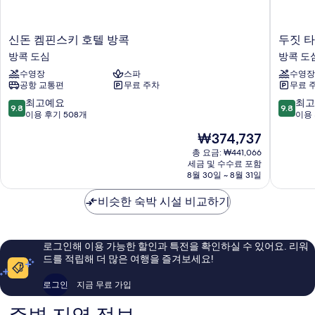
신
두
신돈 켐핀스키 호텔 방콕
두짓 타
돈
짓
방콕 도심
방콕 도
켐
타
수영장
스파
수영장
핀
니
공항 교통편
무료 주차
무료 
스
방
키
콕
10
10
최고예요
최고
9.8
9.8
호
방
점
점
이용 후기 508개
이용 
텔
콕
만
만
현
₩374,737
방
도
점
점
재
콕
심
중
중
총 요금: ₩441,066
요
방
세금 및 수수료 포함
9.8
9.8
금
8월 30일 ~ 8월 31일
콕
점,
점,
₩374,737
도
최
최
비슷한 숙박 시설 비교하기
심
고
고
예
예
요,
요,
이
이
로그인해 이용 가능한 할인과 특전을 확인하실 수 있어요. 리워
용
용
드를 적립해 더 많은 여행을 즐겨보세요!
후
후
기
기
로그인
지금 무료 가입
508
470
개
개