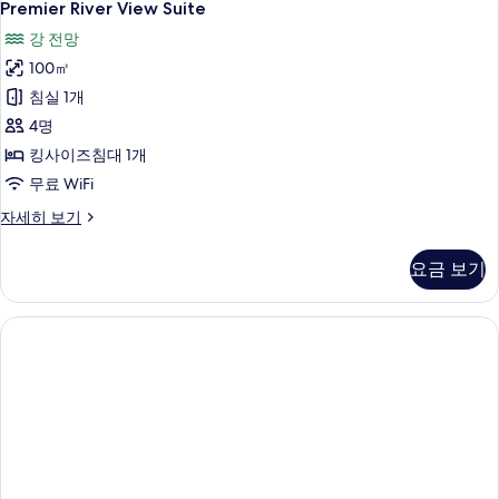
5
히
Premier River View Suite
River
보
강 전망
기
View
100㎡
Suite
사
침실 1개
진
4명
모
킹사이즈침대 1개
두
무료 WiFi
보
Premier
자세히 보기
River
기
View
요금 보기
Suite
자
세
히
보
기