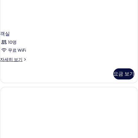
객실
10명
무료 WiFi
객
자세히 보기
실
자
요금 보기
세
히
보
기