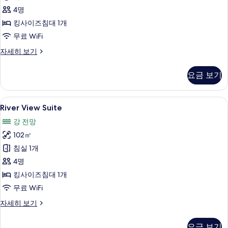
4명
모
킹사이즈침대 1개
두
무료 WiFi
보
기
Garden
자세히 보기
View
Suite
요금 보기
자
세
히
River
객실에서 보이는 전망
5
보
River View Suite
View
기
강 전망
Suite
102㎡
사
침실 1개
진
4명
모
킹사이즈침대 1개
두
무료 WiFi
보
기
River
자세히 보기
View
Suite
요금 보기