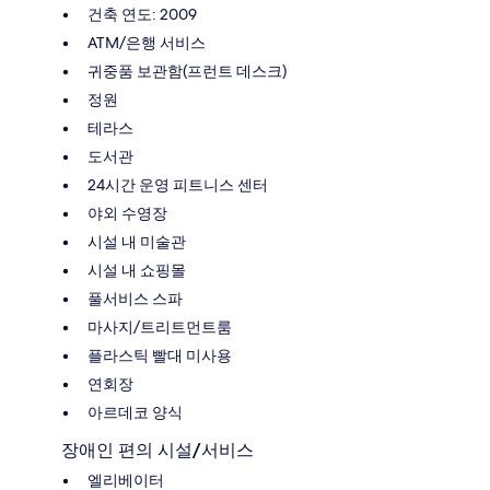
건축 연도: 2009
ATM/은행 서비스
귀중품 보관함(프런트 데스크)
정원
테라스
도서관
24시간 운영 피트니스 센터
야외 수영장
시설 내 미술관
시설 내 쇼핑몰
풀서비스 스파
마사지/트리트먼트룸
플라스틱 빨대 미사용
연회장
아르데코 양식
장애인 편의 시설/서비스
엘리베이터