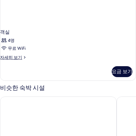
객실
4명
무료 WiFi
객
자세히 보기
실
자
요금 보기
세
히
보
비슷한 숙박 시설
기
신돈 켐핀스키 호텔 방콕
두짓 타니