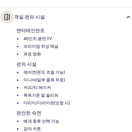
객실 편의 시설
엔터테인먼트
40인치 평면 TV
프리미엄 위성 채널
유료 영화
편의 시설
에어컨(온도 조절 가능)
미니바(일부 품목 무료)
커피/티 메이커
목욕가운 및 슬리퍼
다리미/다리미판(요청 시)
편안한 숙면
베개 종류 선택 가능
암막 커튼