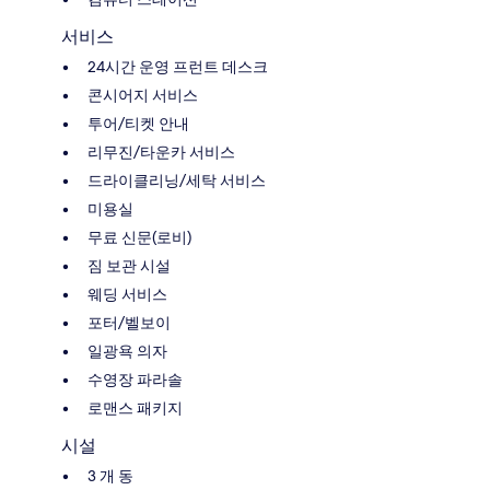
서비스
24시간 운영 프런트 데스크
콘시어지 서비스
투어/티켓 안내
리무진/타운카 서비스
드라이클리닝/세탁 서비스
미용실
무료 신문(로비)
짐 보관 시설
웨딩 서비스
포터/벨보이
일광욕 의자
수영장 파라솔
로맨스 패키지
시설
3 개 동