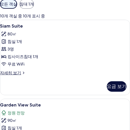
객
모든 객실
침대 1개
실
에
10개 객실 중 10개 표시 중
사
Siam
Siam Suite | 고급 침구, 무료 미니바 
7
Siam Suite
용
Suite
가
80㎡
사
능
침실 1개
진
한
3명
모
필
킹사이즈침대 1개
두
터
무료 WiFi
보
Siam
자세히 보기
기
Suite
자
요금 보기
세
히
보
Garden
Garden View Suite | 고급 침구
5
기
Garden View Suite
View
정원 전망
Suite
90㎡
사
침실 1개
진