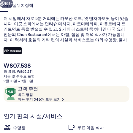
러
108+
소개
객실
위치
정책
리
더 시암에서 차로 5분 거리에는 카오산 로드, 왓 벤차마보핏 등이 있습
니다. 이곳 스파에서는 딥티슈 마사지, 아로마테라피, 아유르베다 트
리트먼트 등을 받으실 수 있고, 2 개의 레스토랑 중 하나인 태국 요리
전문의 Chon Restaurant에서는 아침, 점심 및 저녁 식사가 가능합니
다. 이 럭셔리 호텔의 기타 편의 시설과 서비스로는 야외 수영장, 풀사
이드 바, 24시간 운영 피트니스 센터 등이 있습니다. 많은 분들이 이곳
의 친절한 고객 서비스 및 전반적인 숙박 시설 상태에 대단히 만족하셨
VIP Access
어요.
현
₩807,538
내부
재
총 요금: ₩865,231
가
세금 및 수수료 포함
격
9월 10일 ~ 9월 11일
은
이
10
고객 추천
₩807,538
용
최
점
최고 평점
고
이용 후기 346개 모두 보기
후
만
기
점
평
중
인기 편의 시설/서비스
점
9.8
점,
수영장
무료 아침 식사