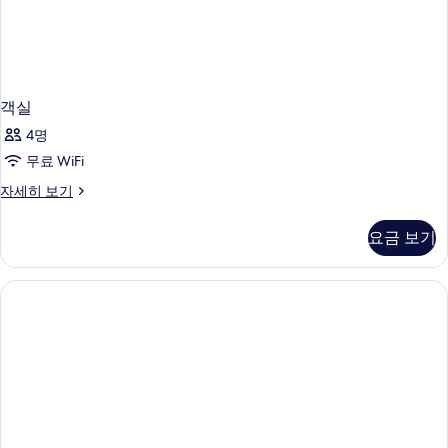
객실
4명
무료 WiFi
객
자세히 보기
실
자
요금 보기
세
히
보
기