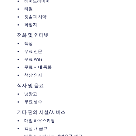
헤어드라이어
타월
칫솔과 치약
화장지
전화 및 인터넷
책상
무료 신문
무료 WiFi
무료 시내 통화
책상 의자
식사 및 음료
냉장고
무료 생수
기타 편의 시설/서비스
매일 하우스키핑
객실 내 금고