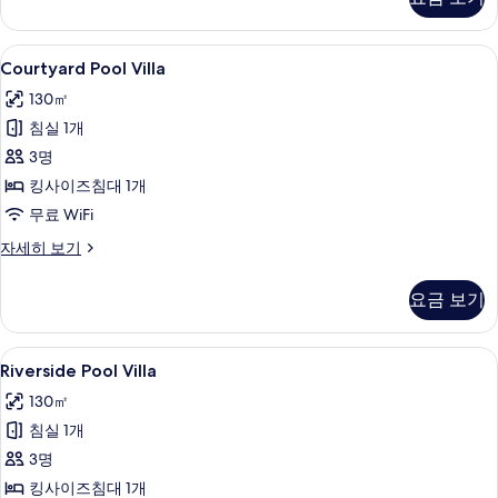
자
세
히
Courtyard
Courtyard Pool Villa | 고급 침구,
5
보
Courtyard Pool Villa
Pool
기
130㎡
Villa
침실 1개
사
3명
진
킹사이즈침대 1개
모
무료 WiFi
두
보
Courtyard
자세히 보기
Pool
기
Villa
요금 보기
자
세
히
Riverside
Riverside Pool Villa | 고급 침구, 
7
보
Riverside Pool Villa
Pool
기
130㎡
Villa
침실 1개
사
3명
진
킹사이즈침대 1개
모