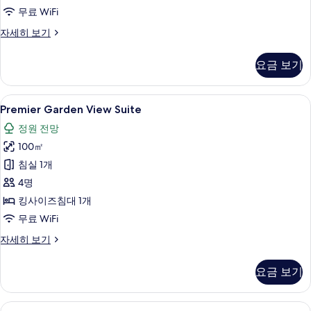
무료 WiFi
두
보
Riverside
자세히 보기
Pool
기
Villa
요금 보기
자
세
히
Premier
고급 침구, 무료 미니바 품목, 객실 내 금
5
보
Premier Garden View Suite
Garden
기
정원 전망
View
100㎡
Suite
사
침실 1개
진
4명
모
킹사이즈침대 1개
두
무료 WiFi
보
Premier
자세히 보기
Garden
기
View
요금 보기
Suite
자
세
Premier
고급 침구, 무료 미니바 품목, 객실 내 금