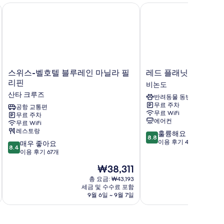
스위스-벨호텔 블루레인 마닐라 필리핀
레드 플래닛 마닐라 비
스
레
스위스-벨호텔 블루레인 마닐라 필
레드 플래닛 마닐라 
위
드
리핀
비논도
스-
플
산타 크루즈
반려동물 동반 가능
벨
래
무료 주차
호
공항 교통편
닛
무료 WiFi
무료 주차
텔
마
에어컨
무료 WiFi
블
닐
레스토랑
10
훌륭해요
루
라
8.8
점
이용 후기 402개
10
레
매우 좋아요
비
8.4
만
점
인
이용 후기 67개
논
점
만
마
도
현
₩38,311
중
점
닐
비
재
8.8
중
라
총 요금: ₩43,193
논
요
점,
세금 및 수수료 포함
8.4
필
도
금
9월 6일 ~ 9월 7일
훌
점,
리
₩38,311
륭
매
핀
해
우
산
요,