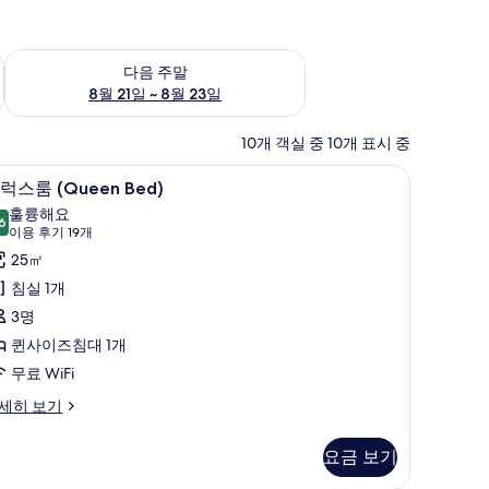
~ 8월 16일
다음 주말 예약 가능 여부 확인, 8월 21일 ~ 8월 23일
다음 주말
8월 21일 ~ 8월 23일
10개 객실 중 10개 표시 중
디럭스룸 (Queen Bed) | 고급 침구, 미니바, 객
디
4
럭스룸 (Queen Bed)
럭
훌륭해요
6
8.6점 만점 중 10점
스
(이
이용 후기 19개
용
룸
25㎡
후
Queen
침실 1개
기
ed)
3명
19
사
퀸사이즈침대 1개
개)
진
무료 WiFi
모
세히 보기
두
보
요금 보기
기
Queen