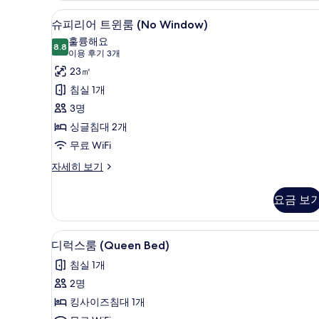
고급 침구, 미니바, 객실 내 금고
슈
3
슈피리어 트윈룸 (No Window)
피
훌륭해요
8.8
8.8점 만점 중 10점
리
(이
이용 후기 3개
용
어
23㎡
후
트
침실 1개
기
윈
3명
3
룸
싱글침대 2개
개)
(No
무료 WiFi
Window)
슈
자세히 보기
사
피
리
진
요금 보
어
모
트
윈
두
디럭스룸 (Queen Bed) | 고급
디
1
룸
디럭스룸 (Queen Bed)
보
럭
(No
침실 1개
Window)
기
스
자
2명
룸
세
킹사이즈침대 1개
히
(Queen