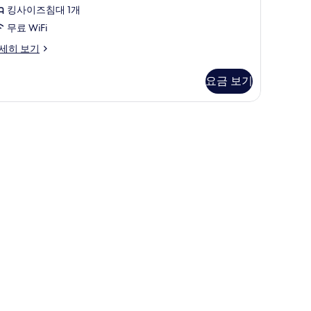
기
두
킹사이즈침대 1개
1
보
무료 WiFi
개)
기
ecutive
세히 보기
ite
요금 보기