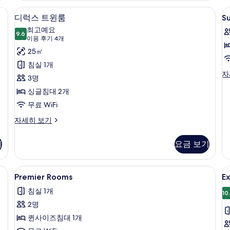
Be
, 책상
디럭스 트윈룸 | 고급 침구, 미니바, 객실
S
디
5
자
디럭스 트윈룸
S
T
럭
세
최고예요
9.6
히
R
9.6점 만점 중 10점
스
(이
이용 후기 4개
보
W
용
트
25㎡
기
N
후
윈
침실 1개
W
기
Su
자
룸
3명
Tw
4
사
싱글침대 2개
R
개)
Wi
진
무료 WiFi
N
모
디
W
자세히 보기
럭
자
두
스
세
기
요금 보기
보
트
히
윈
보
기
룸
기
 침구, 미니바, 객실 내 금고, 책상
Premier
Premier Rooms | 고급 침구, 미니바, 
E
1
자
Premier Rooms
Ex
Rooms
S
세
침실 1개
히
10
사
보
2명
진
기
퀸사이즈침대 1개
모