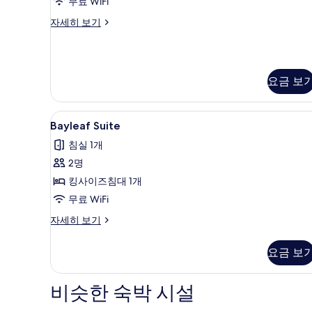
보
무료 WiFi
Bed)
기
디
자세히 보기
사
럭
진
스
룸
모
(Queen
두
요금 보
Bed)
보
자
세
기
Bayleaf
Bayleaf Suite | 고급 침구, 
히
2
Bayleaf Suite
Suite
보
침실 1개
기
사
2명
진
킹사이즈침대 1개
모
무료 WiFi
두
Bayleaf
자세히 보기
보
Suite
기
자
요금 보
세
히
보
비슷한 숙박 시설
기