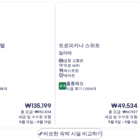
텔
트로피카나 스위트
트
호텔
트로피카나 스위트
로
말라테
피
공항 교통편
카
무료 WiFi
나
레스토랑
스
에어컨
위
10
훌륭해요
트
8.8
점
98개
이용 후기 1,004개
말
만
라
점
테
현
현
₩135,199
₩49,534
중
재
재
8.8
총 요금: ₩152,834
총 요금: ₩60,927
요
요
점,
세금 및 수수료 포함
세금 및 수수료 포함
금
금
8월 12일 ~ 8월 13일
9월 5일 ~ 9월 6일
훌
₩135,199
₩49,534
륭
비슷한 숙박 시설 비교하기
해
요,