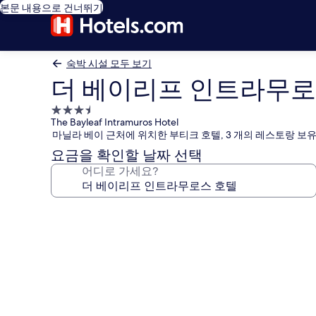
본문 내용으로 건너뛰기
숙박 시설 모두 보기
더 베이리프 인트라무로
3.5
The Bayleaf Intramuros Hotel
성
마닐라 베이 근처에 위치한 부티크 호텔, 3 개의 레스토랑 보
급
요금을 확인할 날짜 선택
숙
어디로 가세요?
박
시
설
더
베
이
리
프