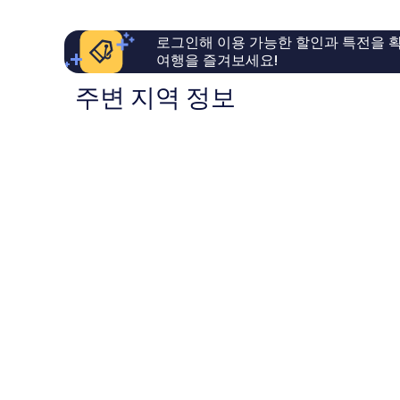
이
이
용
용
로그인해 이용 가능한 할인과 특전을 확
후
후
여행을 즐겨보세요!
기
기
1,014
598
주변 지역 정보
개
개