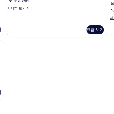
무료 WiFi
두
Premier
자세히 보기
보
Rooms
기
자
Ex
자
세
Su
히
자
기
요금 보기
보
세
기
히
보
미니바, 객실 내 금고, 책상
기
기