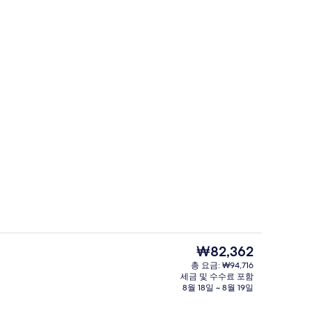
랑, 아침 식사, 점심 식사 및 저녁 식사 제공
Bayleaf Suite | 고급 침구, 미니바, 객
현
₩82,362
재
총 요금: ₩94,716
가
세금 및 수수료 포함
uite | 거실 공간 | 케이블 채널 시청이 가능한 32인치 LCD TV, TV
리셉션
격
8월 18일 ~ 8월 19일
은
₩82,362