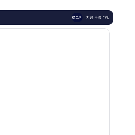
좋
타
이
아
크
용
요,
루
후
이
즈
로그인
지금 무료 가입
기
용
402
후
개
기
67
개