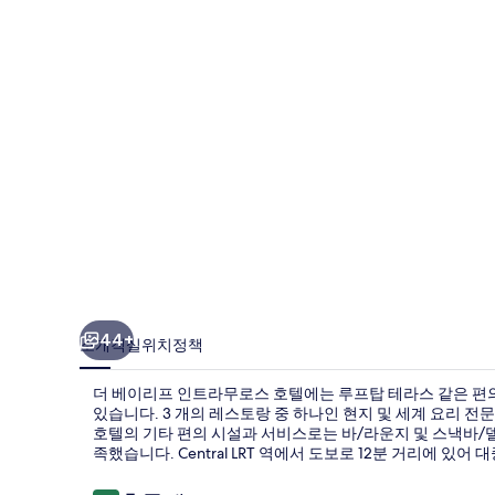
인
트
라
무
로
스
호
텔
의
사
44+
소개
객실
위치
정책
진
더 베이리프 인트라무로스 호텔에는 루프탑 테라스 같은 편의
갤
있습니다. 3 개의 레스토랑 중 하나인 현지 및 세계 요리 전문
호텔의 기타 편의 시설과 서비스로는 바/라운지 및 스낵바/
러
족했습니다. Central LRT 역에서 도보로 12분 거리에 있
리