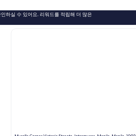
이
용
인하실 수 있어요. 리워드를 적립해 더 많은
후
기
1,004
개
Muralla Corner Victoria Streets, Intramuros, Manila, Manila, 1002