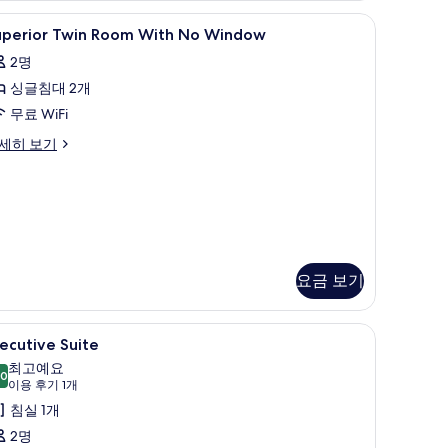
d)
 내 금고, 책상
uperior
고급 침구, 미니바, 객실 내 금고, 책상
3
uperior Twin Room With No Window
win
2명
oom
싱글침대 2개
ith
o
무료 WiFi
indow
perior
세히 보기
사
in
oom
진
th
모
o
indow
두
보
요금 보기
기
객실 내 금고, 책상
xecutive
Executive Suite | 고급 침구, 미니바, 객실 내 
1
ecutive Suite
uite
최고예요
.0
사
10.0점 만점 중 10점
(이
이용 후기 1개
진
용
침실 1개
후
모
2명