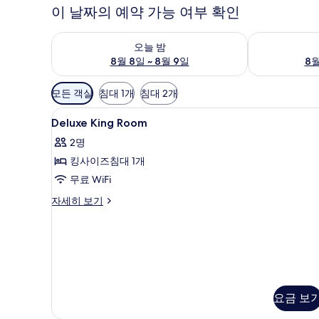
이 날짜의 예약 가능 여부 확인
오늘 밤 예약 가능 여부 확인, 8월 8일 ~ 8월 9일
내일 예약 가능 
오늘 밤
8월 8일 ~ 8월 9일
8월
객
모든 객실
침대 1개
침대 2개
실
Deluxe
고급 침구, 미니바, 객실 내 금고
에
5
Deluxe King Room
King
사
2명
Room
용
킹사이즈침대 1개
사
가
무료 WiFi
능
진
한
모
Deluxe
자세히 보기
필
King
두
Room
터
보
자
세
기
히
보
기
요금 보