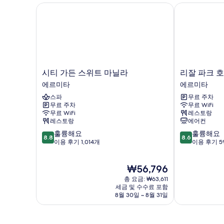
시티 가든 스위트 마닐라
리잘 파크 호
시
리
시티 가든 스위트 마닐라
리잘 파크 
티
잘
에르미타
에르미타
가
파
스파
무료 주차
든
크
무료 주차
무료 WiFi
스
호
무료 WiFi
레스토랑
위
텔
레스토랑
에어컨
트
에
10
10
훌륭해요
훌륭해요
마
르
8.8
8.6
점
점
이용 후기 1,014개
이용 후기 5
닐
미
만
만
라
타
점
점
에
현
₩56,796
중
중
르
재
8.8
8.6
미
총 요금: ₩63,611
요
점,
점,
세금 및 수수료 포함
타
금
8월 30일 ~ 8월 31일
훌
훌
₩56,796
륭
륭
해
해
요,
요,