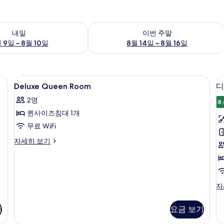
여부 확인, 8월 9일 ~ 8월 10일
이번 주말 예약 가능 여부 확인, 8월 14일 
내일
이번 주말
 9일 ~ 8월 10일
8월 14일 ~ 8월 16일
, 책상
Deluxe
고급 침구, 미니바, 객실 내 금고, 책상
4
Deluxe Queen Room
디
Queen
2명
Room
8.
퀸사이즈침대 1개
사
무료 WiFi
진
(
모
Deluxe
자세히 보기
B
Queen
두
Room
보
자
세
기
히
디
자
보
럭
기
스
기
요금 보기
룸
(