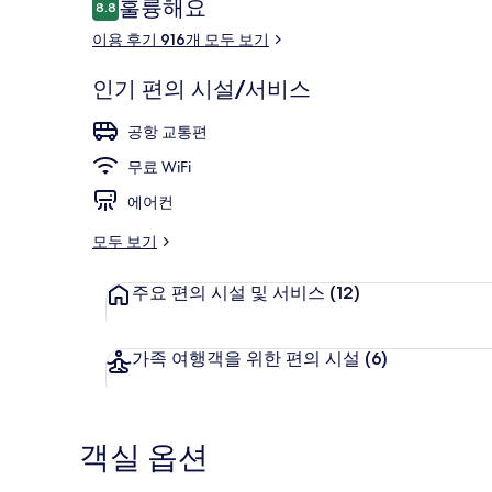
이
훌륭해요
8.8
10점 만점 중 8.8점.
용
이용 후기 916개 모두 보기
후
기
외관
인기 편의 시설/서비스
공항 교통편
무료 WiFi
에어컨
모두 보기
주요 편의 시설 및 서비스
(12)
가족 여행객을 위한 편의 시설
(6)
객실 옵션