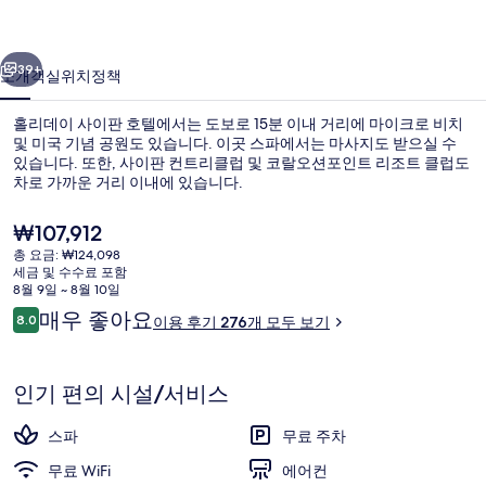
판
이전
다음
호
39+
소개
객실
위치
정책
텔
홀리데이 사이판 호텔에서는 도보로 15분 이내 거리에 마이크로 비치
의
및 미국 기념 공원도 있습니다. 이곳 스파에서는 마사지도 받으실 수
있습니다. 또한, 사이판 컨트리클럽 및 코랄오션포인트 리조트 클럽도
사
차로 가까운 거리 이내에 있습니다.
진
현
₩107,912
갤
재
총 요금: ₩124,098
가
러
세금 및 수수료 포함
격
8월 9일 ~ 8월 10일
숙박 시설 정면
리
은
이
매우 좋아요
8.0
이용 후기 276개 모두 보기
₩107,912
10점 만점 중 8.0점.
용
후
기
인기 편의 시설/서비스
스파
무료 주차
무료 WiFi
에어컨