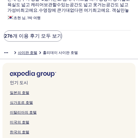
욕실도 넓고 캐리어보관할수있는공간도 넓고 옷거는공간도 넓고
가성비최고에요.수영장에 큰기대없다면 여기최고에요. 객실만놓
고보면 아쿠아리조트보다 훨좋습니다.콘센트충전할수있는곳도
초현 님, 1박 여행
16군데나있더라구요 심지어 220볼트 ㅎㅎ 그리고 조명도 밝아서
넘맘에들었어요.사장님도 한국분이시고 친절하시고 숙소에 정수
기랑 전자렌지 감동입니다.다시 사이판간다면 무조건 홀리데이입
276개 이용 후기 모두 보기
니다.99센트슈퍼도 가깝고 갤러리아도 가깝고 암튼여기 넘좋았어
용
사이판 호텔
홀리데이 사이판 호텔
인기 도시
일본의 호텔
싱가포르 호텔
이탈리아의 호텔
미국의 호텔
한국의 호텔