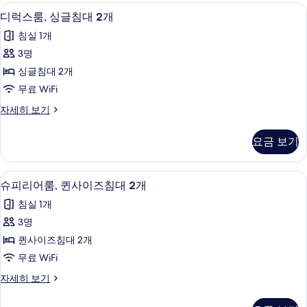
디럭스룸, 싱글침대 2개 | 객실 내 금고, 책
디
13
디럭스룸, 싱글침대 2개
럭
침실 1개
스
3명
룸,
싱글침대 2개
싱
무료 WiFi
글
디
자세히 보기
침
럭
대
스
요금 보기
룸,
2
싱
개
글
슈피리어룸, 퀸사이즈침대 2개 | 객실 내 금
슈
15
침
사
슈피리어룸, 퀸사이즈침대 2개
피
대
진
침실 1개
2
리
모
개
3명
어
자
두
퀸사이즈침대 2개
세
룸,
보
히
무료 WiFi
퀸
보
기
슈
자세히 보기
기
사
피
이
리