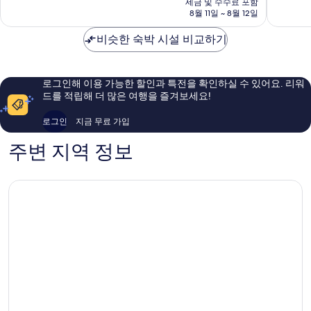
세금 및 수수료 포함
8.4
9.2
금
8월 11일 ~ 8월 12일
점,
점,
₩75,649
매
매
비슷한 숙박 시설 비교하기
우
우
좋
훌
아
륭
요,
해
로그인해 이용 가능한 할인과 특전을 확인하실 수 있어요. 리워
이
요,
드를 적립해 더 많은 여행을 즐겨보세요!
용
이
후
용
로그인
지금 무료 가입
기
후
71
기
주변 지역 정보
개
112
개