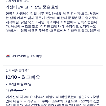
2019년 11월 14일
가성비짱이고, 사장님 좋은 호텔
한국인 사장님이 정말 너무 친절하세요. 방은 진~~짜 크고, 처음에
는 살짝 카페트 냄새 같은거 났는데, 베란다 문 5분 정도 열어두니
쾌적해짐. 낡은 숙소이지만, 가격이나 쾌적함이나 만족스럽습니
다. 욕실에 욕조도 있고, 작지만 호텔 내에 수영장도 있더라구요
(바빠서 수영장 이용은 못했음) 프론트에서 신라면도 팔고, 암튼 이
래저래 가성비 짱인 호텔입니다. 착한 한국 사장님 흥하시길! (아
차, 첫날 침대 시트 모서리쪽에 누가 먹다 흘린 사탕자국이 조금 있
었는데, 다음날 시트나 다른 침대 시트는 깨끗했습니다) 시트에 뭐
흘린 고객은 좀 따로 말씀을 해서 시트류 청소하는데 신경쓰게 했
음 좋겠네요.
EUN KYUNG 님, 2박 여행
실제 이용 고객 후기
10/10 - 최고예요
2019년 10월 30일
대만족~~~^^
여기진짜 최고네요.새벽4시비행이라 1박만했는데 성인2 아기2명
인데 더블 ×²더라구요. 아쿠아리조트8박 그랜드브리오2박묵었었
는데 전부다 싱글×2였거든요.침대사이즈를 떠나 굉장히 방이넓고