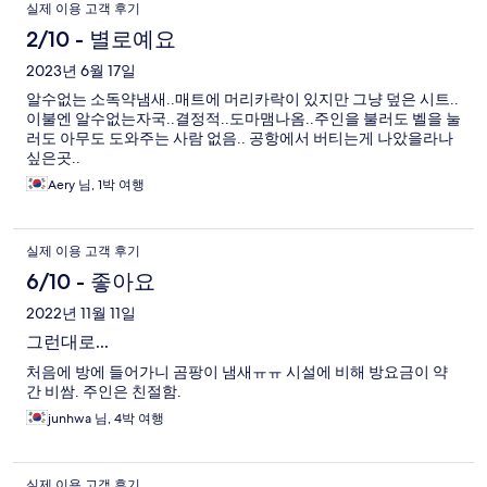
실제 이용 고객 후기
2/10 - 별로예요
2023년 6월 17일
알수없는 소독약냄새..매트에 머리카락이 있지만 그냥 덮은 시트..
이불엔 알수없는자국..결정적..도마맴나옴..주인을 불러도 벨을 눌
러도 아무도 도와주는 사람 없음.. 공항에서 버티는게 나았을라나
싶은곳..
Aery 님, 1박 여행
실제 이용 고객 후기
6/10 - 좋아요
2022년 11월 11일
그런대로...
처음에 방에 들어가니 곰팡이 냄새ㅠㅠ 시설에 비해 방요금이 약
간 비쌈. 주인은 친절함.
junhwa 님, 4박 여행
실제 이용 고객 후기