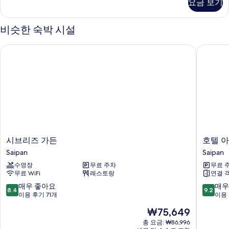
요금 보기
어
즈
룸,
침
퀸
비슷한 숙박 시설
사
대
이
2
시브리즈 가든
호텔 아
즈
개
침
대
사
2
진
개
자
모
세
두
히
보
보
기
시
호
시브리즈 가든
호텔 
기
브
텔
Saipan
Saipan
리
아
수영장
무료 주차
무료 
즈
메
무료 WiFi
레스토랑
연결 
가
리
든
카
10
10
매우 좋아요
매우
8.4
9.2
Saipan
노
점
점
이용 후기 71개
이용 
Saipan
만
만
현
₩75,649
점
점
재
중
중
총 요금: ₩86,996
요