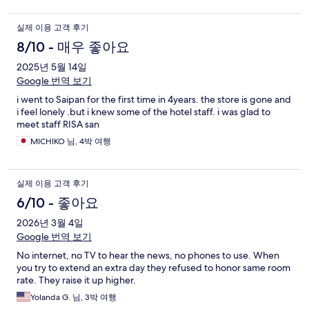
실제 이용 고객 후기
8/10 - 매우 좋아요
2025년 5월 14일
Google 번역 보기
i went to Saipan for the first time in 4years. the store is gone and
i feel lonely .but i knew some of the hotel staff. i was glad to
meet staff RISA san
MICHIKO 님, 4박 여행
실제 이용 고객 후기
6/10 - 좋아요
2026년 3월 4일
Google 번역 보기
No internet, no TV to hear the news, no phones to use. When
you try to extend an extra day they refused to honor same room
rate. They raise it up higher.
Yolanda G. 님, 3박 여행