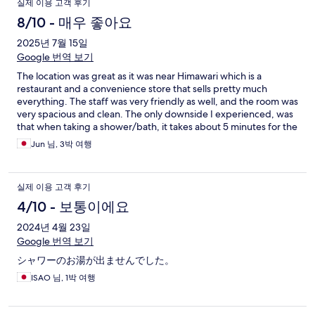
실제 이용 고객 후기
8/10 - 매우 좋아요
2025년 7월 15일
Google 번역 보기
The location was great as it was near Himawari which is a
restaurant and a convenience store that sells pretty much
everything. The staff was very friendly as well, and the room was
very spacious and clean. The only downside I experienced, was
that when taking a shower/bath, it takes about 5 minutes for the
hot water to kick in, and the water pressure was very weak, and
Jun 님, 3박 여행
unstable, making it very difficult to shower as well.
실제 이용 고객 후기
4/10 - 보통이에요
2024년 4월 23일
Google 번역 보기
シャワーのお湯が出ませんでした。
ISAO 님, 1박 여행