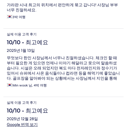
가라판 시내 최고의 위치에서 편안하게 묶고 갑니다! 사장님 부부
기
너무 친절하세요.
3박 여행
실제 이용 고객 후기
10/10 - 최고예요
2025년 1월 13일
무엇보다 한인 사장님께서 너무나 친절하셨습니다. 체크인 할 때
부터 필요한 게 있으면 언제나 이야기 해달라고 웃으며 말씀하셨
습니다. 시설은 오래 되었지만 복도 마다 전자레인지와 정수기가
있어서 슈퍼에서 사온 음식들이나 컵라면 등을 해먹기에 좋았습니
다. 골프장을 알아봐야 되는 상황에서는 사장님께서 지인을 통해
예약도 잡아주시고 도움을 많이 주셔서 사이판에 있는 동안 내내
Min wook 님, 4박 여행
감사했습니다. 웬만한 쇼핑몰이나 슈퍼마켓에서 거리가 5분 정도
씩 걸리는 아주 좋은 위치에 있었고, 제일 유명한 한식당까지도 3
분이면 가는 거리에 있습니다. 위치적으로도 최고의 선택이었습니
실제 이용 고객 후기
다. 사장님 잘 지내다 갑니다. 기회되면 다시 뵙겠습니다.
10/10 - 최고예요
2025년 12월 28일
Google 번역 보기