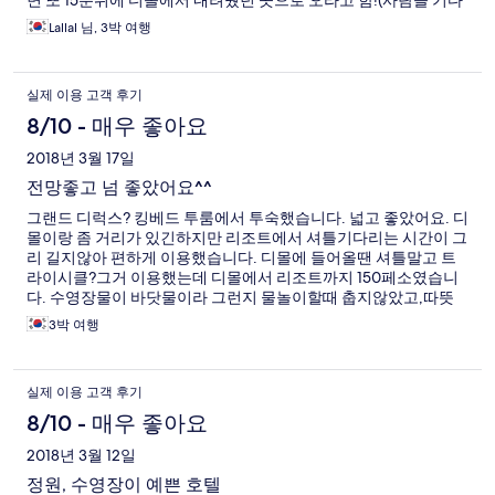
면 또 15분뒤에 디몰에서 내려줬던 곳으로 오라고 함!(사람들 기다
리고 있는 곳 있음. 거기서 기다리면 됨. 난 여행업체 껴서, 현지폰
Lallal 님, 3박 여행
하나 받았음) 트라이시클도 많기도 해서 불편한건 많이 못느꼈음.
4일 여행하면서 숙소 가까운곳 하고 싶단 생각 1번 한거같음ㅋㅋ
ㅋ 그래도 객실 깨끗하고 매일 청소하러 와줌. 나가야할 시간대에
실제 이용 고객 후기
와서 청소안하겠다고 하니까 그냥 수건이랑 물 주고 감. 아 그리고
벌레랑 도마뱀 나온다고 불평한 후기 보이던데.. 보라카이 어느 호
8/10 - 매우 좋아요
텔을 가도 도마뱀은 항상 있음. ㅋㅋㅋ 피할수 없음.. 그냥 애완동
2018년 3월 17일
물 키운다고 생각하세요.. 걔가 날벌레도 다 잡아먹어주고 나 잘때
나 일어나서 준비할때는 알아서 숨어있음..ㅋㅋㅋ 개미는 정말 작
전망좋고 넘 좋았어요^^
은애가 돌아다니는데, 침대 이불 위에 돌아다니는데 몇자리 치우
그랜드 디럭스? 킹베드 투룸에서 투숙했습니다. 넓고 좋았어요. 디
고 나면 사람이 앉아있어서 그런지 막상 잘때는 침대로 안오는거
몰이랑 좀 거리가 있긴하지만 리조트에서 셔틀기다리는 시간이 그
같더라.(청소 잘해놔서 침대 이불보 안에는 한마리도 없음. 굿) 먹
리 길지않아 편하게 이용했습니다. 디몰에 들어올땐 셔틀말고 트
을거 호텔에 둘거면 지퍼백이나 비닐봉지에 넣고 꽉 매듭 묶어놔
라이시클?그거 이용했는데 디몰에서 리조트까지 150페소였습니
야 안모입니당! 난 피자 시켜먹었는데 끝에 빵 두조각 남겼는데 불
다. 수영장물이 바닷물이라 그런지 물놀이할때 춥지않았고,따뜻
안해서 비닐봉지에 넣고 매듭 묶어놨더니 개미 한마리도 안모임.
한물도 잘나와서 아이포함해서 세식구가 아주 편히 있다가 왔어
(냉장고에 넣어도 개미천국된다하니 꼭 넣어서 매듭지세요ㅋㅋ)
3박 여행
요. 프라이빗비치를 안가봐서 아쉽네요. 와이파이가 테라스에서
여튼 난 이 호텔 너무 좋았음. 호텔 수영장은 이용안했지만 시간 많
만 연결되서 좀 황당했고 청소상태가 그리 깔끔하진않았어요. 그
고 여유있엇으면 이용해봤을듯. 다 좋음.
래도 전체적으론 꽤 맘에 들었고 다음에 보라카이갈때도 링가나이
실제 이용 고객 후기
이용할 예정입니다.
8/10 - 매우 좋아요
2018년 3월 12일
정원, 수영장이 예쁜 호텔