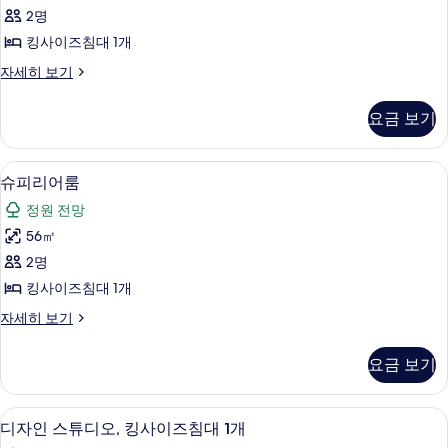
위
보
히
2명
트,
보
기
킹사이즈침대 1개
기
침
디
자세히 보기
실
럭
1
스
요금 보기
스
개
위
사
트,
슈피리어룸 | 미니바, 객실 내 금고, 책상
슈
10
침
진
슈피리어룸
피
실
모
정원 전망
1
리
두
개
56㎡
어
자
보
2명
세
룸
기
히
킹사이즈침대 1개
사
보
슈
자세히 보기
기
진
피
모
리
요금 보기
어
두
룸
보
자
디자인 스튜디오, 킹사이즈침대 1개 | 미니
디
9
세
디자인 스튜디오, 킹사이즈침대 1개
기
자
히