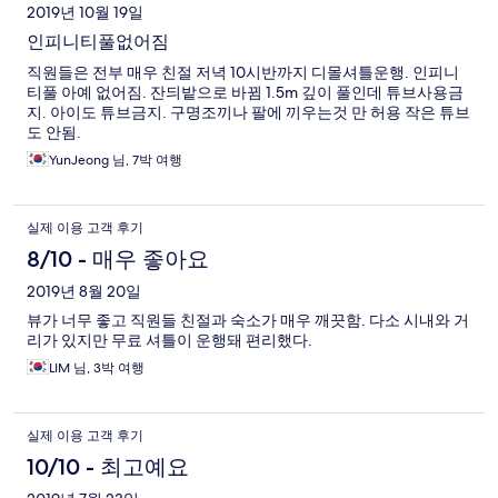
2019년 10월 19일
랑 물안경가져가서 다행히 재밌게놀았습니다 비치쪽 큰 리조트들
과 비교하면 편의성이 떨어지는건 사실이지만 전 다음에도 링가나
인피니티풀없어짐
이에 방문할것입니다 가족여행이었는데 어머니는 이번여행에서
직원들은 전부 매우 친절 저녁 10시반까지 디몰셔틀운행. 인피니
링가나이 리조트에서 숙박이 가장 즐거웠다고 하시네요
티풀 아예 없어짐. 잔듸밭으로 바뀜 1.5m 깊이 풀인데 튜브사용금
지. 아이도 튜브금지. 구명조끼나 팔에 끼우는것 만 허용 작은 튜브
도 안됨.
YunJeong 님, 7박 여행
실제 이용 고객 후기
8/10 - 매우 좋아요
2019년 8월 20일
뷰가 너무 좋고 직원들 친절과 숙소가 매우 깨끗함. 다소 시내와 거
리가 있지만 무료 셔틀이 운행돼 편리했다.
LIM 님, 3박 여행
실제 이용 고객 후기
10/10 - 최고예요