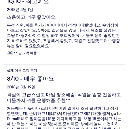
10/10 - 최고예요
2018년 4월 1일
조용하고 너무 좋았어요.
우선 직원,셔틀 후기가 반반이여서 걱정마니했었어요. 수영장하
나보고 잡았어요. 5박6일 일정으로 갔고 나눠서 숙소를 잡았는데
그냥 다 링가나이로 할껄 하고 후회했어요. 셔틀도 운이 좋았던건
지 바로바로 탔었고, 조용해서 좋았고, 직원도 친절했구요 수영장
뷰는 말이 필요없었네요.
lee 님, 2박 여행
실제 이용 고객 후기
8/10 - 매우 좋아요
2018년 3월 19일
객실이 고급스럽고 매일 청소해줌. 직원들 엄청 친절하고
디몰까지 셔틀 운행해줌.추천^^
처음에는 디몰이나 스테이션1이랑 멀어서 조금 불편하다고 생각
할뻔했는데, 준비하고 내려가서 디몰간다고 얘기하면( 짧게 go to
D-mall! 해도 알아들음) 15분 기다리라고 함. 보통 15분이라고 하는
데 밥 먹는거 아닌 이상 5분내로 준비해줌. 밖에서 놀다가 전화하