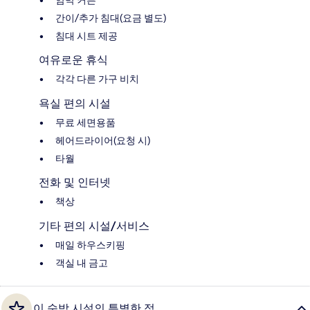
암막 커튼
간이/추가 침대(요금 별도)
침대 시트 제공
여유로운 휴식
각각 다른 가구 비치
욕실 편의 시설
무료 세면용품
헤어드라이어(요청 시)
타월
전화 및 인터넷
책상
기타 편의 시설/서비스
매일 하우스키핑
객실 내 금고
이 숙박 시설의 특별한 점