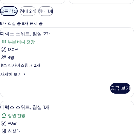
객
모든 객실
침대 2개
침대 1개
실
에
8개 객실 중 8개 표시 중
사
디럭스 스위트, 침실 2개 | 미니바, 객실 
디
14
디럭스 스위트, 침실 2개
용
럭
가
부분 바다 전망
스
능
180㎡
스
한
4명
위
필
킹사이즈침대 2개
터
트,
디
자세히 보기
침
럭
실
스
요금 보기
스
2
위
개
트,
디럭스 스위트, 침실 1개 | 미니바, 객실 
디
12
침
사
디럭스 스위트, 침실 1개
럭
실
진
정원 전망
2
스
모
개
90㎡
스
자
두
침실 1개
세