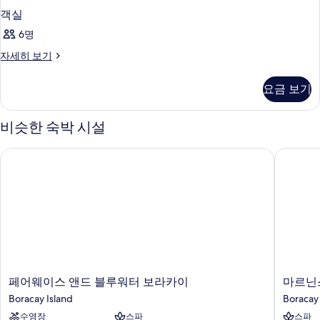
객실
6명
객
자세히 보기
실
자
요금 보기
세
히
보
비슷한 숙박 시설
기
페어웨이스 앤드 블루워터 보라카이
마르닌스
페
마
페어웨이스 앤드 블루워터 보라카이
마르닌
어
르
Boracay Island
Boracay 
웨
닌
수영장
스파
스파
이
스