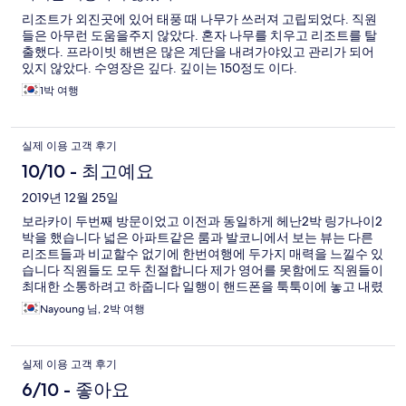
기
리조트가 외진곳에 있어 태풍 때 나무가 쓰러져 고립되었다. 직원
들은 아무런 도움을주지 않았다. 혼자 나무를 치우고 리조트를 탈
출했다. 프라이빗 해변은 많은 계단을 내려가야있고 관리가 되어
있지 않았다. 수영장은 깊다. 깊이는 150정도 이다.
1박 여행
실제 이용 고객 후기
10/10 - 최고예요
2019년 12월 25일
보라카이 두번째 방문이었고 이전과 동일하게 헤난2박 링가나이2
박을 했습니다 넓은 아파트같은 룸과 발코니에서 보는 뷰는 다른
리조트들과 비교할수 없기에 한번여행에 두가지 매력을 느낄수 있
습니다 직원들도 모두 친절합니다 제가 영어를 못함에도 직원들이
최대한 소통하려고 하줍니다 일행이 핸드폰을 툭툭이에 놓고 내렸
는데 전 직원이 나서서 찾아주려고 노력해주는 모습에 감동받았습
Nayoung 님, 2박 여행
니다(현지유심을 끼워놓았고 정문가드분들이 통화해서 말도안되
게 핸드폰을 찾을수있었습니다) 투숙객이 많이 없어서일수도 있지
만 셔틀은 원할때마다 이용할수있었고 메인로드 원하는곳에 내릴
실제 이용 고객 후기
수 있습니다 다만 두개였던 수영장중 제가 좋아하던 수영장이 폐
쇄되었고 조식부페가 없다는 점이 가장 단점이네요 참고로 1개의
6/10 - 좋아요
수영장은 1.5미터 해수풀이고 큰 튜브는 사용불가입니다 어깨튜브