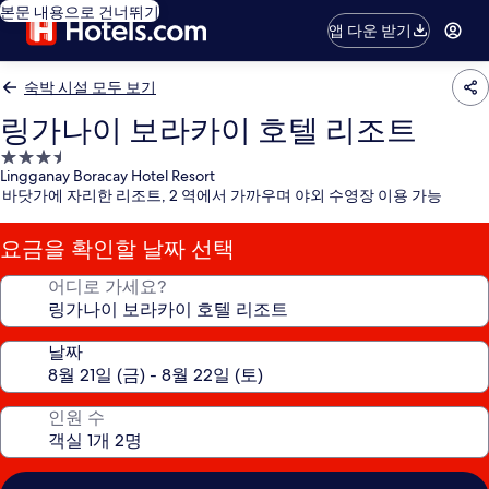
본문 내용으로 건너뛰기
앱 다운 받기
숙박 시설 모두 보기
링가나이 보라카이 호텔 리조트
3.5
Lingganay Boracay Hotel Resort
성
바닷가에 자리한 리조트, 2 역에서 가까우며 야외 수영장 이용 가능
급
숙
요금을 확인할 날짜 선택
박
시
어디로 가세요?
설
날짜
인원 수