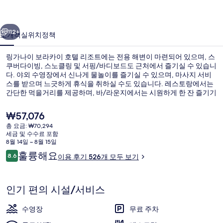
카
이전
다음
이
112+
소개
객실
위치
정책
호
링가나이 보라카이 호텔 리조트에는 전용 해변이 마련되어 있으며, 스
텔
쿠버다이빙, 스노클링 및 서핑/바디보드도 근처에서 즐기실 수 있습니
다. 야외 수영장에서 신나게 물놀이를 즐기실 수 있으며, 마사지 서비
리
스를 받으며 느긋하게 휴식을 취하실 수도 있습니다. 레스토랑에서는
조
간단한 먹을거리를 제공하며, 바/라운지에서는 시원하게 한 잔 즐기기
에 좋습니다. 루프탑 테라스, 풀사이드 바, 피트니스 센터 등의 편의 시
트
설과 서비스도 이 아르데코 양식 리조트에 마련되어 있습니다. 많은 분
현
₩57,076
들이 이곳의 룸서비스에 대단히 만족하셨어요.
재
의
총 요금: ₩70,294
가
세금 및 수수료 포함
전용 해변, 백사장
사
격
8월 14일 ~ 8월 15일
은
이
훌륭해요
진
8.6
이용 후기 526개 모두 보기
₩57,076
10점 만점 중 8.6점.
용
갤
후
기
러
인기 편의 시설/서비스
리
수영장
무료 주차