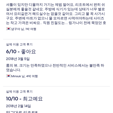
셔틀이 있지만 디몰까지 가기는 제법 멀어요, 리조트에서 편히 쉬
실분에게 좋을것 같네요. 주방에 식기가 있는데 상태가 너무 별로
여서 요리같은거 해드실수는 없을것 같아요. 그리고 물 꼭 사가시
구요. 주변에 마트가 없으니 물 모자르면 사먹어야하는데 사이즈
는 작고 가격은 비싸요.. 직원 친절도는... 링가나이 전에 묵었던 호
텔이 직원들이 너무 친절해서 상대적으로 별로라고 느꼈어요. 그
냉꾸야 님, 1박 여행
리고 꼭 냉장고 유료 음료 사진 찍어두세요. 저희 사진 안찍어뒀으
면 안먹은 음료값 꼼짝없이 낼뻔 했어요. 음료 다섯개씩 넣어뒀는
데 맥주 하나가 없다고 그러길래 아무리 안먹었다고 해도 너말고
실제 이용 고객 후기
친구들이 먹은거 아니냐고 계속 그래서 사진찍어뒀던거 보여주니
바로 알았다고 하더라구요.
6/10 - 좋아요
2018년 3월 5일
룸의 뷰, 크기는 만족하였으나 전반적인 서비스에서는 불만족 하
였습니다.
Minsuk 님, 4박 여행
실제 이용 고객 후기
10/10 - 최고예요
2018년 2월 14일
말그대로 리조트!!