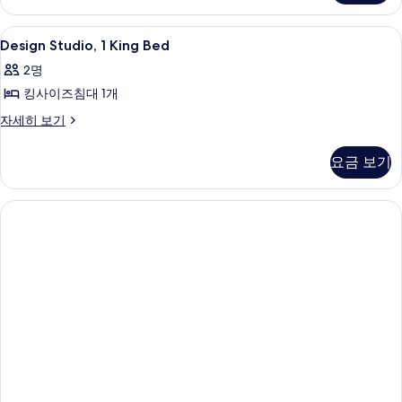
보
기
보
스
기
자
기
Design
미니바, 객실 내 금고, 책상, 암막 커튼
3
세
Design Studio, 1 King Bed
Studio,
히
2명
보
1
기
킹사이즈침대 1개
King
Bed
Design
자세히 보기
Studio,
사
1
진
요금 보기
King
모
Bed
자
두
세
보
히
보
기
기