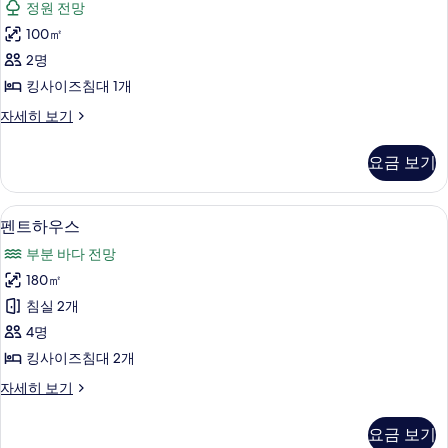
정원 전망
보
인
기
100㎡
스
2명
튜
킹사이즈침대 1개
디
디
자세히 보기
오,
자
킹
인
요금 보기
스
사
튜
이
디
펜트하우스 | 미니바, 객실 내 금고, 책상
펜
14
오,
펜트하우스
즈
트
킹
침
부분 바다 전망
사
하
이
대
180㎡
우
즈
1
침실 2개
침
스
개
대
4명
사
1
사
킹사이즈침대 2개
개
진
진
자
펜
자세히 보기
모
세
트
모
히
두
하
두
요금 보기
보
우