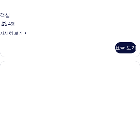
객실
4명
객
자세히 보기
실
자
요금 보기
세
히
보
기