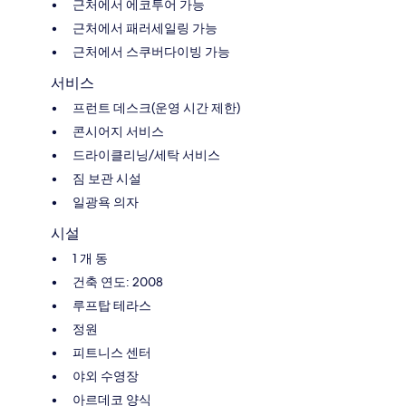
근처에서 에코투어 가능
근처에서 패러세일링 가능
근처에서 스쿠버다이빙 가능
서비스
프런트 데스크(운영 시간 제한)
콘시어지 서비스
드라이클리닝/세탁 서비스
짐 보관 시설
일광욕 의자
시설
1 개 동
건축 연도: 2008
루프탑 테라스
정원
피트니스 센터
야외 수영장
아르데코 양식