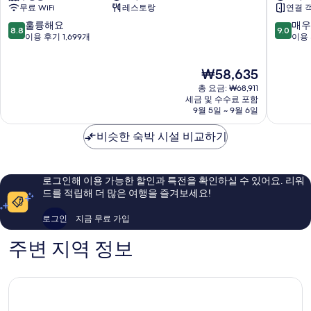
무료 WiFi
레스토랑
연결 
스
플
앤
레
10
10
훌륭해요
매우
8.8
9.0
드
이
점
점
이용 후기 1,699개
이용 
블
스
만
만
루
보
점
점
현
₩58,635
워
라
중
중
재
터
카
8.8
9.0
총 요금: ₩68,911
요
보
이
점,
점,
세금 및 수수료 포함
금
라
9월 5일 ~ 9월 6일
Boracay
훌
매
₩58,635
카
Island
륭
우
이
비슷한 숙박 시설 비교하기
해
훌
Boracay
요,
륭
Island
이
해
용
요,
로그인해 이용 가능한 할인과 특전을 확인하실 수 있어요. 리워
후
이
드를 적립해 더 많은 여행을 즐겨보세요!
기
용
1,699
후
로그인
지금 무료 가입
개
기
20
주변 지역 정보
개