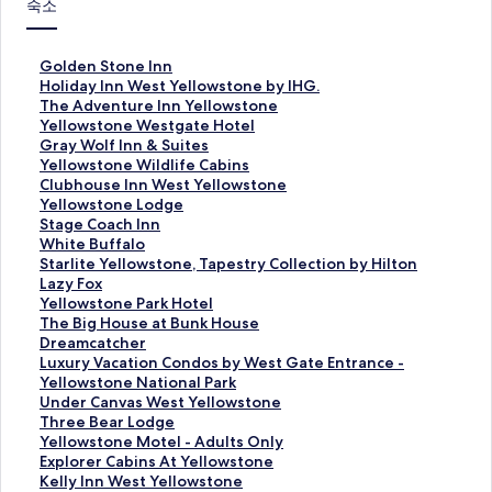
숙소
G
Golden Stone Inn
o
H
Holiday Inn West Yellowstone by IHG.
l
o
T
The Adventure Inn Yellowstone
d
l
h
Y
Yellowstone Westgate Hotel
e
i
e
e
G
Gray Wolf Inn & Suites
n
d
A
l
r
Y
Yellowstone Wildlife Cabins
S
a
d
l
a
e
C
Clubhouse Inn West Yellowstone
t
y
v
o
y
l
l
Y
Yellowstone Lodge
o
I
e
w
W
l
u
e
S
Stage Coach Inn
n
n
n
s
o
o
b
l
t
W
White Buffalo
e
n
t
t
l
w
h
l
a
h
S
Starlite Yellowstone, Tapestry Collection by Hilton
I
W
u
o
f
s
o
o
g
i
t
L
Lazy Fox
n
e
r
n
I
t
u
w
e
t
a
a
Y
Yellowstone Park Hotel
n
s
e
e
n
o
s
s
C
e
r
z
e
T
The Big House at Bunk House
페
t
I
W
n
n
e
t
o
B
l
y
l
h
D
Dreamcatcher
이
Y
n
e
&
e
I
o
a
u
i
F
l
e
r
L
Luxury Vacation Condos by West Gate Entrance -
지
e
n
s
S
W
n
n
c
f
t
o
o
B
e
u
Yellowstone National Park
를
l
Y
t
u
i
n
e
h
f
e
x
w
i
a
x
U
Under Canvas West Yellowstone
여
l
e
g
i
l
W
L
I
a
Y
페
s
g
m
u
n
T
Three Bear Lodge
는
o
l
a
t
d
e
o
n
l
e
이
t
H
c
r
d
h
Y
Yellowstone Motel - Adults Only
링
w
l
t
e
l
s
d
n
o
l
지
o
o
a
y
e
r
e
E
Explorer Cabins At Yellowstone
크
s
o
e
s
i
t
g
페
페
l
를
n
u
t
V
r
e
l
x
K
Kelly Inn West Yellowstone