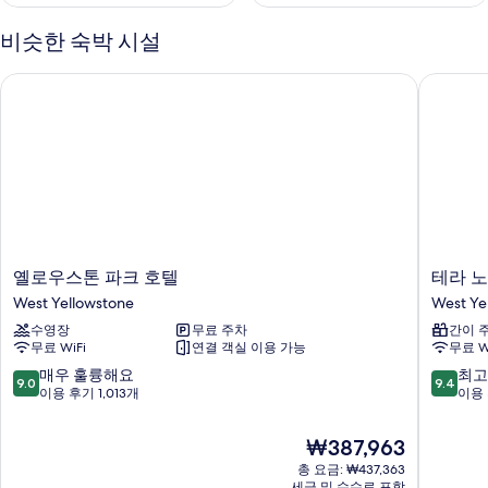
비슷한 숙박 시설
옐로우스톤 파크 호텔
테라 노바
옐
테
옐로우스톤 파크 호텔
테라 노
로
라
West Yellowstone
West Ye
우
노
수영장
무료 주차
간이 
스
바
무료 WiFi
연결 객실 이용 가능
무료 W
톤
캐
파
빈
10
10
매우 훌륭해요
최고
9.0
9.4
크
West
점
점
이용 후기 1,013개
이용 
호
Yellows
만
만
텔
점
점
현
₩387,963
West
중
중
재
Yellowstone
총 요금: ₩437,363
9.0
9.4
요
세금 및 수수료 포함