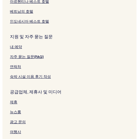
아르헨티나 베스트 호텔
n
t
여
이
페
를
는
e
크
b
r
는
지
이
여
링
페
베트남의 호텔
y
a
링
를
지
는
크
이
H
n
크
여
를
링
지
인도네시아 베스트 호텔
i
c
는
여
크
를
l
e
링
는
여
t
-
크
링
는
지원 및 자주 묻는 질문
o
Y
크
링
내 예약
n
e
크
페
l
자주 묻는 질문(FAQ)
이
l
지
o
연락처
를
w
여
s
숙박 시설 이용 후기 작성
는
t
링
o
공급업체, 제휴사 및 미디어
크
n
e
제휴
N
a
뉴스룸
t
i
광고 문의
o
n
여행사
a