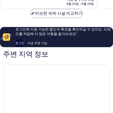
점,
점,
금
8월 23일 ~ 8월 24일
매
최
₩387,963
우
고
비슷한 숙박 시설 비교하기
훌
예
륭
요,
해
이
요,
용
로그인해 이용 가능한 할인과 특전을 확인하실 수 있어요. 리워
이
후
드를 적립해 더 많은 여행을 즐겨보세요!
용
기
후
842
로그인
지금 무료 가입
기
개
1,013
주변 지역 정보
개