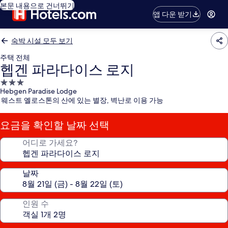
본문 내용으로 건너뛰기
앱 다운 받기
숙박 시설 모두 보기
주택 전체
헵겐 파라다이스 로지
3.0
Hebgen Paradise Lodge
성
웨스트 옐로스톤의 산에 있는 별장, 벽난로 이용 가능
급
숙
요금을 확인할 날짜 선택
박
시
어디로 가세요?
설
날짜
인원 수