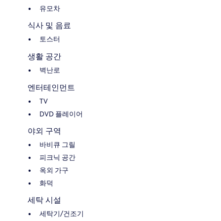
유모차
식사 및 음료
토스터
생활 공간
벽난로
엔터테인먼트
TV
DVD 플레이어
야외 구역
바비큐 그릴
피크닉 공간
옥외 가구
화덕
세탁 시설
세탁기/건조기