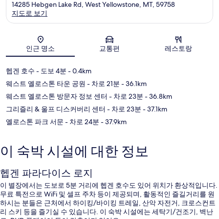
14285 Hebgen Lake Rd, West Yellowstone, MT, 59758
지도로 보기
지도
인근 명소
교통편
레스토랑
헵겐 호수
- 도보 4분
- 0.4km
웨스트 옐로스톤 타운 공원
- 차로 21분
- 36.1km
웨스트 옐로스톤 방문자 정보 센터
- 차로 23분
- 36.8km
그리즐리 & 울프 디스커버리 센터
- 차로 23분
- 37.1km
옐로스톤 파크 서문
- 차로 24분
- 37.9km
이 숙박 시설에 대한 정보
헵겐 파라다이스 로지
이 별장에서는 도보로 5분 거리에 헵겐 호수도 있어 위치가 환상적입니다.
무료 특전으로 WiFi 및 셀프 주차 등이 제공되며, 활동적인 즐길거리를 원
하시는 분들은 근처에서 하이킹/바이킹 트레일, 산악 자전거, 크로스컨트
리 스키 등을 즐기실 수 있습니다. 이 숙박 시설에는 세탁기/건조기, 벽난