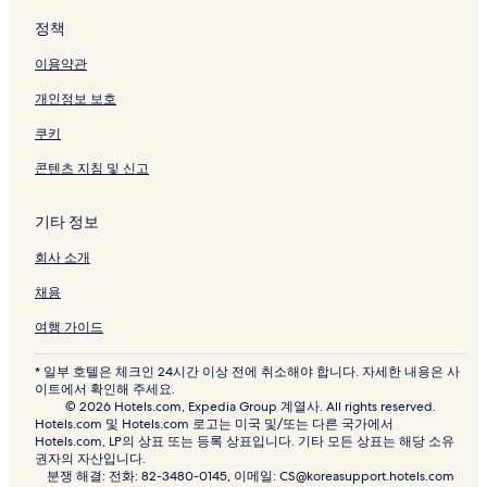
l
정책
P
a
이용약관
r
k
개인정보 보호
페
이
쿠키
지
를
콘텐츠 지침 및 신고
여
는
기타 정보
링
크
회사 소개
채용
여행 가이드
* 일부 호텔은 체크인 24시간 이상 전에 취소해야 합니다. 자세한 내용은 사
이트에서 확인해 주세요.
© 2026 Hotels.com, Expedia Group 계열사. All rights reserved.
Hotels.com 및 Hotels.com 로고는 미국 및/또는 다른 국가에서
Hotels.com, LP의 상표 또는 등록 상표입니다. 기타 모든 상표는 해당 소유
권자의 자산입니다.
분쟁 해결: 전화: 82-3480-0145, 이메일: CS@koreasupport.hotels.com