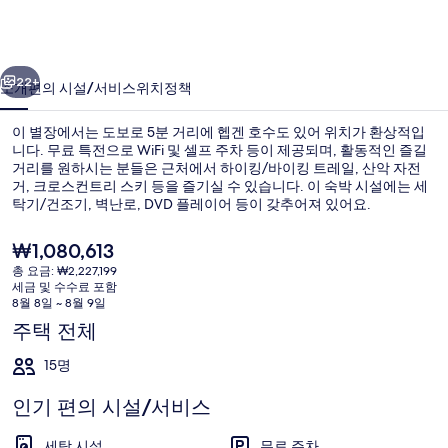
이
스
이전
다음
로
22+
소개
편의 시설/서비스
위치
정책
지
이 별장에서는 도보로 5분 거리에 헵겐 호수도 있어 위치가 환상적입
의
니다. 무료 특전으로 WiFi 및 셀프 주차 등이 제공되며, 활동적인 즐길
거리를 원하시는 분들은 근처에서 하이킹/바이킹 트레일, 산악 자전
사
거, 크로스컨트리 스키 등을 즐기실 수 있습니다. 이 숙박 시설에는 세
진
탁기/건조기, 벽난로, DVD 플레이어 등이 갖추어져 있어요.
갤
현
₩1,080,613
재
러
총 요금: ₩2,227,199
가
세금 및 수수료 포함
숙박 시설 구내
리
격
8월 8일 ~ 8월 9일
은
주택 전체
₩1,080,613
15명
인기 편의 시설/서비스
세탁 시설
무료 주차