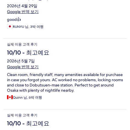
2026년 4월 29일
Google 번역 보기
good👍
RUNYU 님, 3박 여행
실제 이용 고객 후기
10/10 - 최고예요
2026년 5월 7일
Google 번역 보기
Clean room, friendly staff, many amenities available for purchase
in case you forgot yours. AC worked no problems, locking rooms
and close to Dobutsuen-mae station. Perfect to get around
Osaka with plenty of nightlife nearby.
Quinn 님, 6박 여행
실제 이용 고객 후기
10/10 - 최고예요