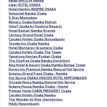
R
Relax SPACE IN Nanba
e
L
Liber HOTEL OSAKA
l
i
H
Hotel Hankyu RESPIRE OSAKA
a
b
o
S
Swissotel Nankai Osaka
x
e
t
w
S
S-Stay Momodani
S
r
e
i
-
M
Mimaru Osaka Namba Station
P
H
l
s
S
i
O
Omo7 Osaka by Hoshino Resorts
A
O
H
s
t
m
m
H
Hotel Keihan Namba Grande
C
T
a
o
a
a
o
o
C
Centara Grand Hotel Osaka
E
E
n
t
y
r
7
t
e
C
Candeo Hotels Osaka Shinsaibashi
I
L
k
e
M
u
O
e
n
a
T
Toyoko Inn Osaka Namba
N
O
y
l
o
O
s
l
t
n
o
H
Hotel Monterey Grasmere Osaka
N
S
u
N
m
s
a
K
a
d
y
o
C
Candeo Hotels Osaka The Tower
a
A
R
a
o
a
k
e
r
e
o
t
a
Y
Yamatoya Honten Ryokan Osaka
n
K
E
n
d
k
a
i
a
o
k
e
n
a
T
The OneFive Osaka Namba Dotonbori
b
A
S
k
a
a
b
h
G
H
o
l
d
m
h
A
Apa Hotel & Resort Osaka Namba Ekimae Tower
a
페
P
a
n
N
y
a
r
o
I
M
e
a
e
p
D
Dormy Inn Premium Namba Natural Hot Spring
페
이
I
i
i
a
H
n
a
t
n
o
o
t
O
a
o
S
Sotetsu Grand Fresa Osaka - Namba
이
지
R
O
페
m
o
N
n
e
n
n
H
o
n
H
r
o
H
Hot Spring OSAKA HINODE HOTEL NIPPONBASHI
지
를
E
s
이
b
s
a
d
l
O
t
o
y
e
o
m
t
o
O
Onyado Nono Namba Natural Hot Spring
를
여
O
a
지
a
h
m
H
s
s
e
t
a
F
t
y
e
t
n
I
Ikidane House Namba Osaka - Hostel
여
는
S
k
를
S
i
b
o
O
a
r
e
H
i
e
I
t
S
y
k
P
Premier Hotel CABIN PRESIDENT Osaka
는
링
A
a
여
t
n
a
t
s
k
e
l
o
v
l
n
s
p
a
i
r
C
Candeo Hotels Osaka Namba
링
크
K
페
는
a
o
G
e
a
a
y
s
n
e
&
n
u
r
d
d
e
a
T
The Wonder At Stay -bentencho-
크
A
이
링
t
R
r
l
k
N
G
O
t
O
R
P
G
i
o
a
m
n
h
H
Hibiki Nipponbashi