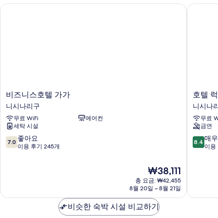
자
비즈니스호텔 가가
호텔 럭
보
세
히
기
보
기
비
호
비즈니스호텔 가가
호텔 
즈
텔
니시나리구
니시나
니
럭
무료 WiFi
에어컨
무료 W
스
키
세탁 시설
금연
호
니
텔
시
10
10
좋아요
매우
7.0
8.4
가
나
점
점
이용 후기 245개
이용 
가
리
만
만
니
구
점
점
현
₩38,111
시
중
중
재
나
총 요금: ₩42,455
7.0
8.4
요
8월 20일 ~ 8월 21일
리
점,
점,
금
구
좋
매
₩38,111
비슷한 숙박 시설 비교하기
아
우
요,
좋