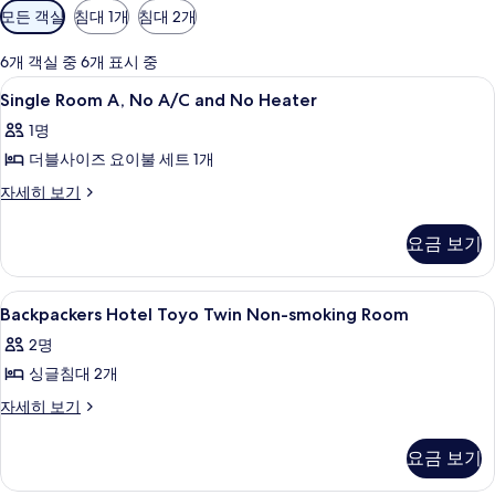
객
모든 객실
침대 1개
침대 2개
실
에
6개 객실 중 6개 표시 중
사
Single
로비
18
Single Room A, No A/C and No Heater
용
Room
가
1명
A,
능
더블사이즈 요이불 세트 1개
No
한
A/C
Single
자세히 보기
필
Room
and
터
A,
No
요금 보기
No
Heater
A/C
사
and
Backpackers
로비
9
No
Backpackers Hotel Toyo Twin Non-smoking Room
진
Hotel
Heater
2명
모
자
Toyo
세
싱글침대 2개
두
Twin
히
Non-
보
Backpackers
자세히 보기
보
Hotel
smoking
기
기
Toyo
Room
요금 보기
Twin
사
Non-