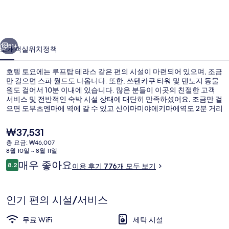
사
진
이전
다음
갤
51+
소개
객실
위치
정책
러
호텔 토요에는 루프탑 테라스 같은 편의 시설이 마련되어 있으며, 조금
리
만 걸으면 스파 월드도 나옵니다. 또한, 쓰텐카쿠 타워 및 덴노지 동물
원도 걸어서 10분 이내에 있습니다. 많은 분들이 이곳의 친절한 고객
서비스 및 전반적인 숙박 시설 상태에 대단히 만족하셨어요. 조금만 걸
으면 도부츠엔마에 역에 갈 수 있고 신이마미야에키마에역도 2분 거리
에 있어 대중 교통편을 이용하기 편리합니다.
현
₩37,531
재
총 요금: ₩46,007
가
8월 10일 ~ 8월 11일
로비 좌석 공간
격
이
매우 좋아요
8.2
이용 후기 776개 모두 보기
은
10점 만점 중 8.2점.
용
₩37,531
후
기
인기 편의 시설/서비스
무료 WiFi
세탁 시설