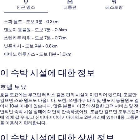
지도
인근 명소
교통편
레스토랑
스파 월드
- 도보 3분
- 0.3km
덴노지 동물원
- 도보 7분
- 0.6km
쓰텐카쿠 타워
- 도보 7분
- 0.7km
닛폰바시
- 도보 9분
- 0.8km
아베노 하루카스
- 도보 11분
- 1.0km
이 숙박 시설에 대한 정보
호텔 토요
호텔 토요에는 루프탑 테라스 같은 편의 시설이 마련되어 있으며, 조금만
걸으면 스파 월드도 나옵니다. 또한, 쓰텐카쿠 타워 및 덴노지 동물원도 걸
어서 10분 이내에 있습니다. 많은 분들이 이곳의 친절한 고객 서비스 및 전
반적인 숙박 시설 상태에 대단히 만족하셨어요. 조금만 걸으면 도부츠엔마
에 역에 갈 수 있고 신이마미야에키마에역도 2분 거리에 있어 대중 교통편
을 이용하기 편리합니다.
이 숙박 시설에 대한 상세 정보