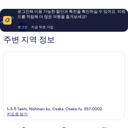
이
아
용
요,
로그인해 이용 가능한 할인과 특전을 확인하실 수 있어요. 리워
후
이
드를 적립해 더 많은 여행을 즐겨보세요!
기
용
245
후
로그인
지금 무료 가입
개
기
301
주변 지역 정보
개
1-3-5 Taishi, Nishinari-ku, Osaka, Osaka-fu, 557-0002
지도로 보기