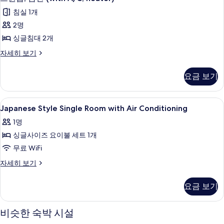
금
두
윈
트,
기
연
침실 1개
보
금
룸,
연
(with
2명
기
금
(with
A/C,
싱글침대 2개
A/C,
연
Heater)
Heater)
트
자세히 보기
(with
사
자
윈
A/C,
세
룸,
진
요금 보기
히
heater)
금
모
보
연
사
기
(with
두
Japanese
암막 커튼, 침대 시트
진
12
A/C,
Japanese Style Single Room with Air Conditioning
보
Style
heater)
모
1명
기
자
Single
두
세
싱글사이즈 요이불 세트 1개
Room
히
보
with
무료 WiFi
보
기
Air
기
Japanese
자세히 보기
Conditioning
Style
Single
사
요금 보기
Room
진
with
Air
모
비슷한 숙박 시설
Conditioning
두