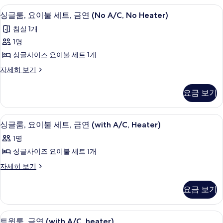
smoking
진
싱글룸, 요이불 세트, 금연 (No A/C, No 
싱
6
Room
싱글룸, 요이불 세트, 금연 (No A/C, No Heater)
모
글
자
침실 1개
두
세
룸,
히
1명
보
요
보
싱글사이즈 요이불 세트 1개
기
기
이
싱
자세히 보기
불
글
세
룸,
요금 보기
요
트,
이
금
불
싱글룸, 요이불 세트, 금연 (with A/C, H
싱
6
세
싱글룸, 요이불 세트, 금연 (with A/C, Heater)
연
글
트,
(No
1명
금
룸,
A/C,
연
싱글사이즈 요이불 세트 1개
요
(No
No
싱
자세히 보기
A/C,
이
Heater)
글
No
불
룸,
사
Heater)
요금 보기
요
자
세
진
이
세
트,
모
불
히
트윈룸, 금연 (with A/C, heater) | 암
트
5
세
트윈룸, 금연 (with A/C, heater)
보