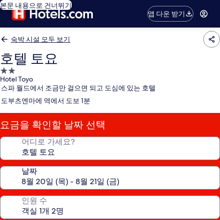
본문 내용으로 건너뛰기
앱 다운 받기
숙박 시설 모두 보기
호텔 토요
2.0
Hotel Toyo
성
스파 월드에서 조금만 걸으면 되고 도심에 있는 호텔
급
도부츠엔마에 역에서 도보 1분
숙
박
요금을 확인할 날짜 선택
시
설
어디로 가세요?
날짜
인원 수