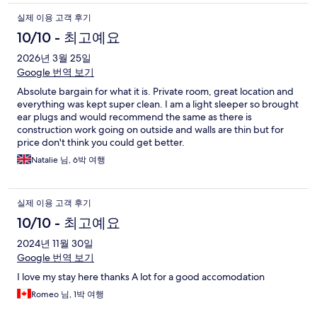
실제 이용 고객 후기
10/10 - 최고예요
2026년 3월 25일
Google 번역 보기
Absolute bargain for what it is. Private room, great location and
everything was kept super clean. I am a light sleeper so brought
ear plugs and would recommend the same as there is
construction work going on outside and walls are thin but for
price don't think you could get better.
Natalie 님, 6박 여행
실제 이용 고객 후기
10/10 - 최고예요
2024년 11월 30일
Google 번역 보기
I love my stay here thanks A lot for a good accomodation
Romeo 님, 1박 여행