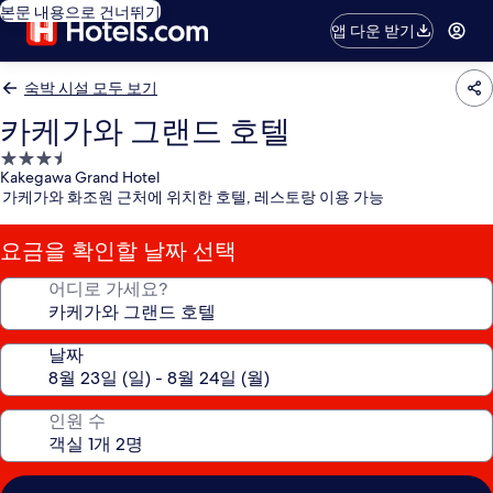
본문 내용으로 건너뛰기
앱 다운 받기
숙박 시설 모두 보기
카케가와 그랜드 호텔
3.5
Kakegawa Grand Hotel
성
가케가와 화조원 근처에 위치한 호텔, 레스토랑 이용 가능
급
숙
요금을 확인할 날짜 선택
박
시
어디로 가세요?
설
날짜
인원 수