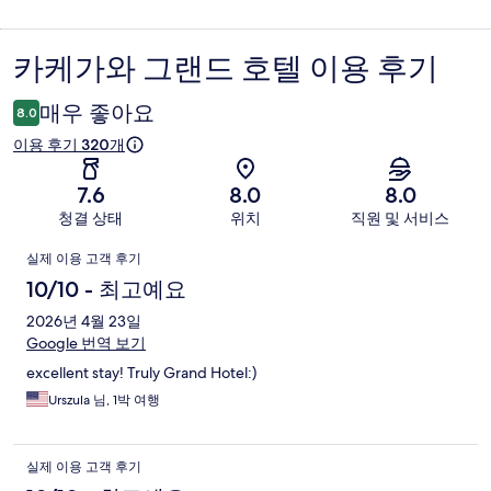
카케가와 그랜드 호텔 이용 후기
이
용
매우 좋아요
8.0
후
이용 후기 320개
기
7.6
8.0
8.0
청결 상태
위치
직원 및 서비스
이
실제 이용 고객 후기
용
10/10 - 최고예요
후
2026년 4월 23일
Google 번역 보기
기
excellent stay! Truly Grand Hotel:)
Urszula 님, 1박 여행
실제 이용 고객 후기