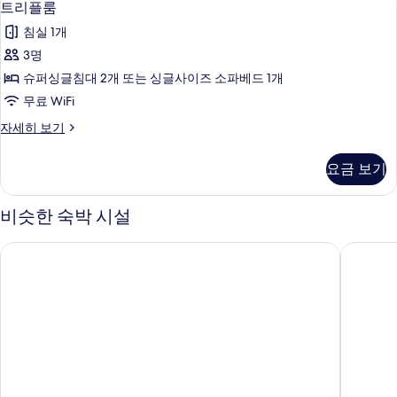
1
러
트리플룸
모
리
개)
두
침실 1개
자
플
세
보
3명
룸
히
기
슈퍼싱글침대 2개 또는 싱글사이즈 소파베드 1개
보
사
기
무료 WiFi
진
트
자세히 보기
모
리
두
플
요금 보기
룸
보
자
기
세
비슷한 숙박 시설
히
보
도미 인 익스프레스 가케가와 내추럴 핫 스프링
호텔 라
기