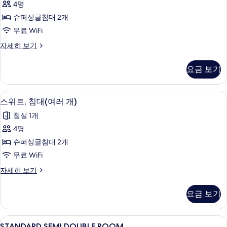
4명
스
슈퍼싱글침대 2개
위
무료 WiFi
트,
주
자세히 보기
침
니
대
어
요금 보기
스
(여
위
러
트,
스위트, 침대(여러 개) | 다리미/다리미판,
스
4
침
스위트, 침대(여러 개)
개)
위
대
사
침실 1개
(여
트,
러
진
4명
침
개)
모
슈퍼싱글침대 2개
자
대
세
두
무료 WiFi
(여
히
보
스
자세히 보기
보
러
위
기
기
개)
트,
요금 보기
침
사
대
진
(여
STANDARD
다리미/다리미판, 무료 WiFi, 침대 시트
1
러
STANDARD SEMI DOUBLE ROOM