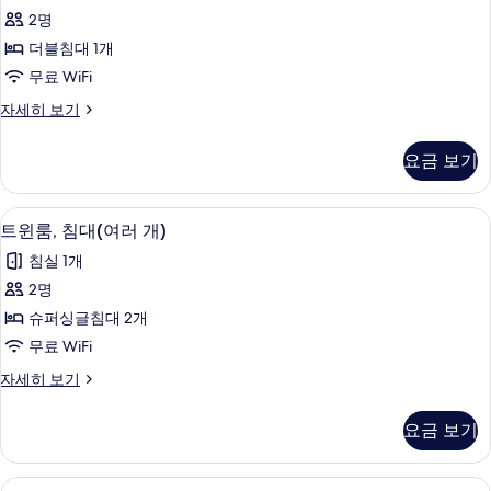
Double
보
2명
기
22.5sqm,
더블침대 1개
1
180cm
무료 WiFi
Bed
King
자세히 보기
-
Double
22.5sqm,
Non-
요금 보기
1
smoking
180cm
사
Bed
다리미/다리미판, 무료 WiFi, 침대 시트
트
1
-
트윈룸, 침대(여러 개)
진
윈
Non-
모
침실 1개
smoking
룸,
자
두
2명
침
세
보
슈퍼싱글침대 2개
히
대
기
보
무료 WiFi
(여
기
트
자세히 보기
러
윈
개)
룸,
요금 보기
침
사
대
진
(여
다리미/다리미판, 무료 WiFi, 침대 시트
트