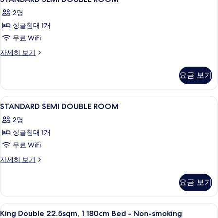
모
SEMI
개)
두
2명
자
DOUBLE
세
보
싱글침대 1개
ROOM
히
기
사
무료 WiFi
보
기
진
STANDARD
자세히 보기
SEMI
모
DOUBLE
요금 보기
두
ROOM
자
보
세
STANDARD
다리미/다리미판, 무료 WiFi, 침대 시트
기
1
히
STANDARD SEMI DOUBLE ROOM
SEMI
보
2명
기
DOUBLE
싱글침대 1개
ROOM
사
무료 WiFi
진
STANDARD
자세히 보기
SEMI
모
DOUBLE
요금 보기
두
ROOM
자
보
세
King
다리미/다리미판, 무료 WiFi, 침대 시트
기
1
히
King Double 22.5sqm, 1 180cm Bed - Non-smoking