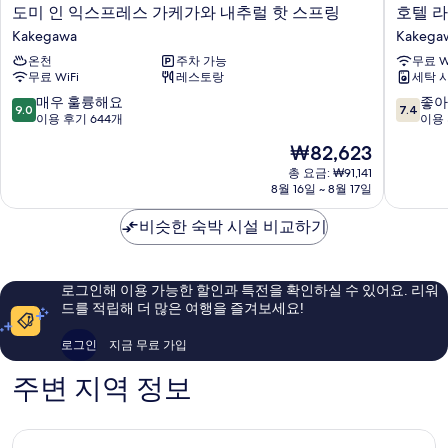
도
호
도미 인 익스프레스 가케가와 내추럴 핫 스프링
호텔 
미
텔
Kakegawa
Kakega
인
라
온천
주차 가능
무료 W
익
이
무료 WiFi
레스토랑
세탁 
스
브
프
맥
10
10
매우 훌륭해요
좋아
9.0
7.4
레
스
점
점
이용 후기 644개
이용 
스
가
만
만
현
₩82,623
가
케
점
점
재
케
가
중
중
총 요금: ₩91,141
요
가
8월 16일 ~ 8월 17일
와-
9.0
7.4
금
와
에
점,
점,
₩82,623
내
비슷한 숙박 시설 비교하기
키
매
좋
추
마
우
아
럴
에
훌
요,
핫
Kakega
륭
이
로그인해 이용 가능한 할인과 특전을 확인하실 수 있어요. 리워
스
해
용
드를 적립해 더 많은 여행을 즐겨보세요!
프
요,
후
링
이
기
로그인
지금 무료 가입
Kakegawa
용
197
후
개
주변 지역 정보
기
644
개