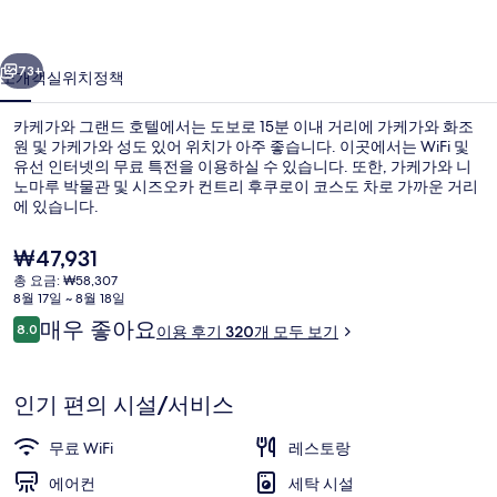
드
이전
다음
호
73+
소개
객실
위치
정책
텔
카케가와 그랜드 호텔에서는 도보로 15분 이내 거리에 가케가와 화조
의
원 및 가케가와 성도 있어 위치가 아주 좋습니다. 이곳에서는 WiFi 및
유선 인터넷의 무료 특전을 이용하실 수 있습니다. 또한, 가케가와 니
사
노마루 박물관 및 시즈오카 컨트리 후쿠로이 코스도 차로 가까운 거리
진
에 있습니다.
갤
현
₩47,931
재
러
총 요금: ₩58,307
가
8월 17일 ~ 8월 18일
레스토랑
리
격
이
매우 좋아요
8.0
이용 후기 320개 모두 보기
은
10점 만점 중 8.0점.
용
₩47,931
후
기
인기 편의 시설/서비스
무료 WiFi
레스토랑
에어컨
세탁 시설