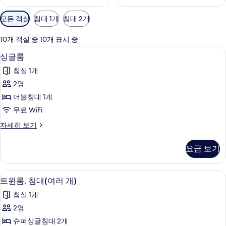
객
모든 객실
침대 1개
침대 2개
실
에
10개 객실 중 10개 표시 중
사
싱글룸 | 다리미/다리미판, 무료 WiFi, 
싱
3
싱글룸
용
글
가
침실 1개
룸
능
2명
사
한
더블침대 1개
진
필
무료 WiFi
터
모
싱
자세히 보기
두
글
보
룸
요금 보기
자
기
세
히
다리미/다리미판, 무료 WiFi, 침대 시트
트
9
보
트윈룸, 침대(여러 개)
윈
기
침실 1개
룸,
2명
침
슈퍼싱글침대 2개