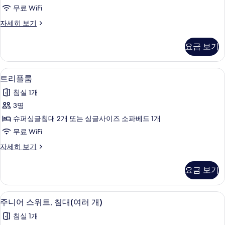
대
무료 WiFi
(여
트
자세히 보기
러
윈
개)
룸,
요금 보기
침
사
대
진
(여
다리미/다리미판, 무료 WiFi, 침대 시트
트
6
러
트리플룸
모
리
개)
두
침실 1개
자
플
세
보
3명
룸
히
기
슈퍼싱글침대 2개 또는 싱글사이즈 소파베드 1개
보
사
기
무료 WiFi
진
트
자세히 보기
모
리
두
플
요금 보기
룸
보
자
기
세
주니어 스위트, 침대(여러 개) | 다리미/다
주
6
히
주니어 스위트, 침대(여러 개)
니
보
침실 1개
기
어