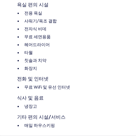
욕실 편의 시설
전용 욕실
샤워기/욕조 결합
전자식 비데
무료 세면용품
헤어드라이어
타월
칫솔과 치약
화장지
전화 및 인터넷
무료 WiFi 및 유선 인터넷
식사 및 음료
냉장고
기타 편의 시설/서비스
매일 하우스키핑