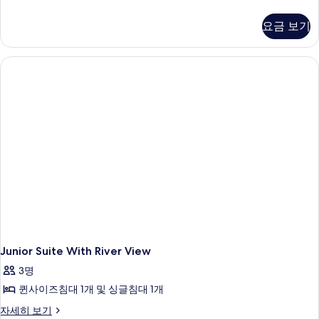
침
니
두
히
실
어
보
보
요금 보기
스
기
1
기
위
개
트,
침
사
실
진
1
모
개
자
두
세
보
히
보
기
기
Junior Suite With River View
3명
퀸사이즈침대 1개 및 싱글침대 1개
Junior
자세히 보기