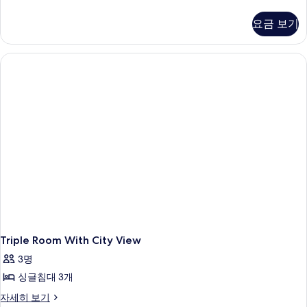
Suite
With
요금 보기
River
View
자
세
히
보
기
Triple Room With City View
3명
싱글침대 3개
Triple
자세히 보기