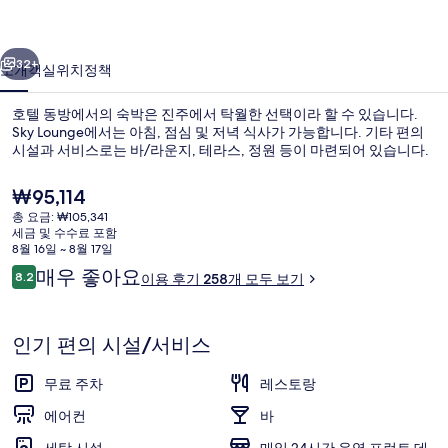
진
이전
다음
갤
32+
소개
객실
위치
정책
러
호텔 동방에서의 숙박은 진주에서 탁월한 선택이라 할 수 있습니다.
리
Sky Lounge에서는 아침, 점심 및 저녁 식사가 가능합니다. 기타 편의
시설과 서비스로는 바/라운지, 테라스, 정원 등이 마련되어 있습니다.
현
₩95,114
재
총 요금: ₩105,341
가
세금 및 수수료 포함
격
8월 16일 ~ 8월 17일
은
이
매우 좋아요
8.2
이용 후기 258개 모두 보기
매일 풀 브렉퍼스트 아침 식사 유료
₩95,114
10점 만점 중 8.2점.
용
후
기
인기 편의 시설/서비스
무료 주차
레스토랑
에어컨
바