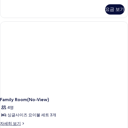
Room
With
요금 보기
City
View
자
세
히
보
기
Family Room(No-View)
4명
싱글사이즈 요이불 세트 3개
Family
자세히 보기