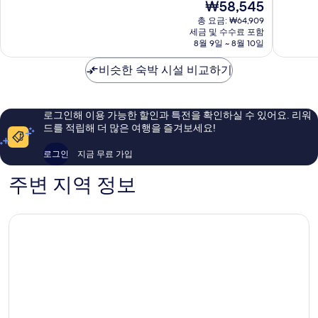
현
₩58,545
점
주
중
재
중
시
총 요금: ₩64,909
8.6
요
세금 및 수수료 포함
8.6
점,
금
8월 9일 ~ 8월 10일
점,
훌
₩58,545
훌
륭
비슷한 숙박 시설 비교하기
륭
해
해
요,
요,
이
이
용
로그인해 이용 가능한 할인과 특전을 확인하실 수 있어요. 리워
용
후
드를 적립해 더 많은 여행을 즐겨보세요!
후
기
기
316
로그인
지금 무료 가입
478
개
개
주변 지역 정보