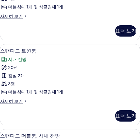
세
트
히
기
더블침대 1개 및 싱글침대 1개
윈
보
스
자세히 보기
기
룸
탠
사
다
요금 보기
드
진
트
모
윈
방음 설비, WiFi, 침대 시트
스
5
룸
스탠다드 트윈룸
두
탠
자
보
시내 전망
세
다
히
기
20㎡
드
보
침실 2개
기
트
3명
윈
더블침대 1개 및 싱글침대 1개
룸
스
자세히 보기
사
탠
진
다
요금 보기
드
모
트
두
윈
방음 설비, WiFi, 침대 시트
스
7
룸
스탠다드 더블룸, 시내 전망
보