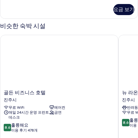
Room(No-
View)
요금 보기
자
세
히
비슷한 숙박 시설
보
기
골든 비즈니스 호텔
뉴 라온
골
뉴
골든 비즈니스 호텔
뉴 라
든
라
진주시
진주시
비
온
무료 WiFi
에어컨
반려동
즈
스
매일 24시간 운영 프런트
금연
무료 W
니
테
데스크
스
이
10
훌륭
8.6
10
호
훌륭해요
진
점
이용 
8.6
점
텔
이용 후기 478개
주
만
만
진
시
점