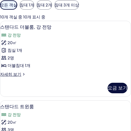
객
모든 객실
침대 1개
침대 2개
침대 3개 이상
실
에
10개 객실 중 10개 표시 중
사
방음 설비, WiFi, 침대 시트
스
7
스탠다드 더블룸, 강 전망
용
탠
가
강 전망
다
능
20㎡
드
한
침실 1개
더
필
2명
터
블
더블침대 1개
룸,
스
자세히 보기
강
탠
전
다
요금 보기
드
망
더
사
블
방음 설비, WiFi, 침대 시트
스
5
룸,
스탠다드 트윈룸
진
탠
강
모
강 전망
전
다
망
두
20㎡
드
자
보
3명