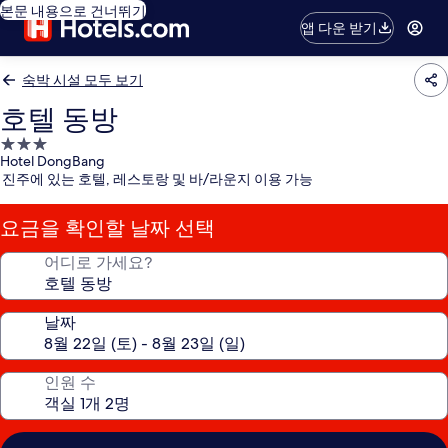
본문 내용으로 건너뛰기
앱 다운 받기
숙박 시설 모두 보기
호텔 동방
3.0
Hotel DongBang
성
진주에 있는 호텔, 레스토랑 및 바/라운지 이용 가능
급
숙
요금을 확인할 날짜 선택
박
시
어디로 가세요?
설
날짜
인원 수