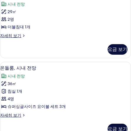
탠
자
기
시내 전망
세
다
히
29㎡
드
보
2명
기
더
더블침대 1개
블
스
자세히 보기
룸,
탠
시
다
요금 보기
드
내
더
전
블
온돌룸, 시내 전망 | 방음 설비, WiFi, 침
온
8
룸,
온돌룸, 시내 전망
망
돌
시
사
시내 전망
내
룸,
전
진
36㎡
시
망
모
침실 1개
자
내
세
두
4명
전
히
보
슈퍼싱글사이즈 요이불 세트 3개
보
망
기
기
온
자세히 보기
사
돌
진
룸,
요금 보기
시