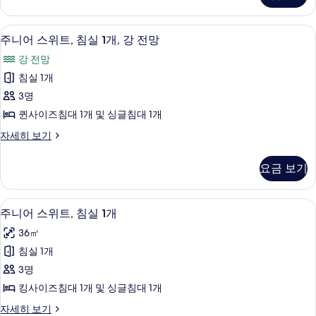
모
내
두
전
방음 설비, WiFi, 침대 시트
주
8
망
주니어 스위트, 침실 1개, 강 전망
보
니
자
기
강 전망
세
어
히
침실 1개
스
보
3명
기
위
퀸사이즈침대 1개 및 싱글침대 1개
트,
주
자세히 보기
침
니
실
어
요금 보기
스
1
위
개,
트,
방음 설비, WiFi, 침대 시트
주
7
침
강
주니어 스위트, 침실 1개
니
실
전
36㎡
1
어
망
개,
침실 1개
스
강
사
3명
전
위
진
망
킹사이즈침대 1개 및 싱글침대 1개
트,
자
모
주
자세히 보기
세