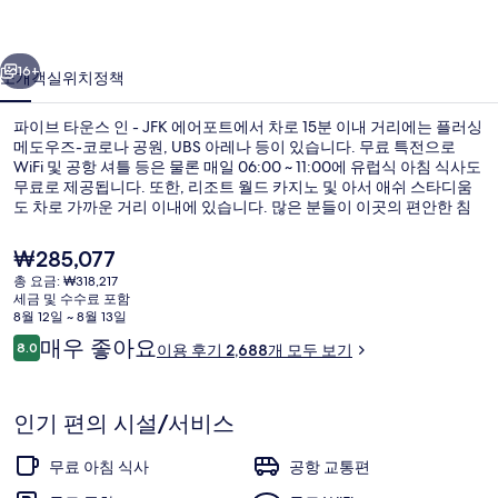
인
이전
다음
-
16+
소개
객실
위치
정책
JFK
파이브 타운스 인 - JFK 에어포트에서 차로 15분 이내 거리에는 플러싱
에
메도우즈-코로나 공원, UBS 아레나 등이 있습니다. 무료 특전으로
어
WiFi 및 공항 셔틀 등은 물론 매일 06:00 ~ 11:00에 유럽식 아침 식사도
무료로 제공됩니다. 또한, 리조트 월드 카지노 및 아서 애쉬 스타디움
포
도 차로 가까운 거리 이내에 있습니다. 많은 분들이 이곳의 편안한 침
대 및 친절한 고객 서비스에 높은 평점을 주셨습니다.
트
현
₩285,077
의
재
총 요금: ₩318,217
가
세금 및 수수료 포함
사
로비 좌석 공간
격
8월 12일 ~ 8월 13일
은
진
이
매우 좋아요
8.0
이용 후기 2,688개 모두 보기
₩285,077
10점 만점 중 8.0점.
용
갤
후
기
러
인기 편의 시설/서비스
리
무료 아침 식사
공항 교통편