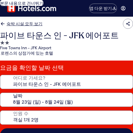
본문 내용으로 건너뛰기
앱 다운 받기
숙박 시설 모두 보기
파이브 타운스 인 - JFK 에어포트
2.0
Five Towns Inn - JFK Airport
성
로렌스의 상점가에 있는 호텔
급
숙
요금을 확인할 날짜 선택
박
시
어디로 가세요?
설
날짜
인원 수