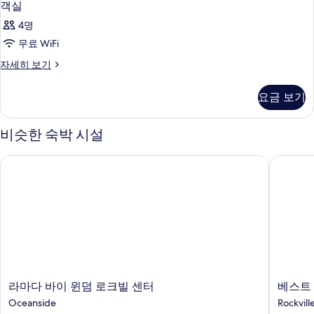
객실
4명
무료 WiFi
객
자세히 보기
실
자
요금 보기
세
히
보
비슷한 숙박 시설
기
라마다 바이 윈덤 로크빌 센터
베스트 웨
라
베
라마다 바이 윈덤 로크빌 센터
베스트 
마
스
Oceanside
Rockvill
다
트