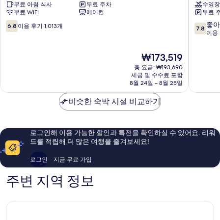
무료 아침 식사
무료 주차
수영장
바
웨
무료 WiFi
에어컨
무료 
이
스
윈
턴
10
10
좋아
6.8
이용 후기 1,013개
7.8
덤
밀
점
점
이용 
로
리
만
만
크
버
점
점
현
₩173,519
빌
매
중
중
재
센
총 요금: ₩193,690
너
6.8
7.8
요
세금 및 수수료 포함
터
Rockvill
점,
점,
금
8월 24일 ~ 8월 25일
Oceanside
Centre
이
좋
₩173,519
용
아
비슷한 숙박 시설 비교하기
후
요,
기
이
1,013
용
개
후
로그인해 이용 가능한 할인과 특전을 확인하실 수 있어요. 리워
기
드를 적립해 더 많은 여행을 즐겨보세요!
1,004
개
로그인
지금 무료 가입
주변 지역 정보