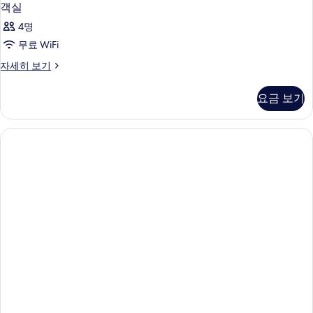
객실
4명
무료 WiFi
객
자세히 보기
실
자
요금 보기
세
히
보
기