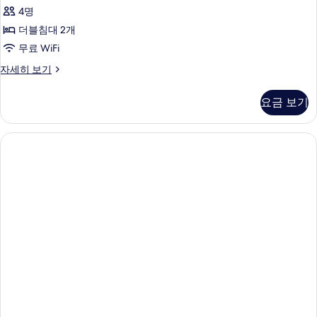
더
4명
블
더블침대 2개
룸
무료 WiFi
사
클
자세히 보기
진
래
모
식
요금 보기
더
두
블
보
룸
자
기
세
히
보
기