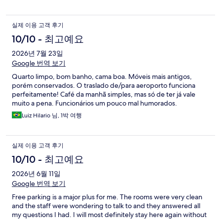
실제 이용 고객 후기
10/10 - 최고예요
2026년 7월 23일
Google 번역 보기
Quarto limpo, bom banho, cama boa. Móveis mais antigos,
porém conservados. O traslado de/para aeroporto funciona
perfeitamente! Café da manhã simples, mas só de ter já vale
muito a pena. Funcionários um pouco mal humorados.
Luiz Hilario 님, 1박 여행
실제 이용 고객 후기
10/10 - 최고예요
2026년 6월 11일
Google 번역 보기
Free parking is a major plus for me. The rooms were very clean
and the staff were wondering to talk to and they answered all
my questions I had. I will most definitely stay here again without