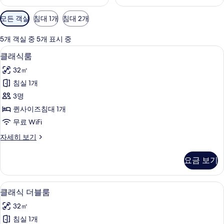
객
모든 객실
침대 1개
침대 2개
실
에
5개 객실 중 5개 표시 중
사
클래식룸 | 책상, 암막 커튼, 방음 설비
클
4
클래식룸
용
래
가
32㎡
식
능
침실 1개
룸
한
3명
사
필
퀸사이즈침대 1개
터
진
무료 WiFi
모
클
자세히 보기
두
래
보
식
요금 보기
룸
기
자
세
클래식 더블룸 | 책상, 암막 커튼, 방음
클
4
히
클래식 더블룸
래
보
32㎡
기
식
침실 1개