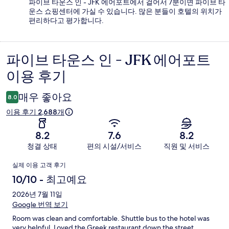
파이브 타운스 인 - JFK 에어포트에서 걸어서 7분이면 파이브 타
운스 쇼핑센터에 가실 수 있습니다. 많은 분들이 호텔의 위치가
편리하다고 평가합니다.
파이브 타운스 인 - JFK 에어포트
이
이용 후기
용
후
매우 좋아요
8.0
기
이용 후기 2,688개
8.2
7.6
8.2
청결 상태
편의 시설/서비스
직원 및 서비스
이
실제 이용 고객 후기
용
10/10 - 최고예요
후
2026년 7월 11일
Google 번역 보기
기
Room was clean and comfortable. Shuttle bus to the hotel was
very helpful. Loved the Greek restaurant down the street