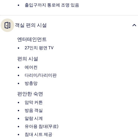
출입구까지 통로에 조명 있음
객실 편의 시설
엔터테인먼트
27인치 평면 TV
편의 시설
에어컨
다리미/다리미판
방충망
편안한 숙면
암막 커튼
방음 객실
알람 시계
유아용 침대(무료)
침대 시트 제공