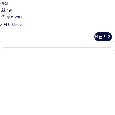
객실
4명
무료 WiFi
객
자세히 보기
실
자
요금 보기
세
히
보
기