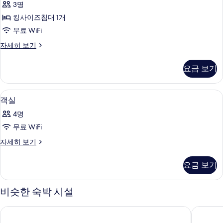
보
3명
(Suite)
기
킹사이즈침대 1개
사
무료 WiFi
진
룸,
자세히 보기
모
바
두
다
요금 보기
전
보
망
기
(Suite)
고급 침구, 미니바, 객실 내 금고, 책상
객
12
자
객실
실
세
4명
히
사
보
무료 WiFi
진
기
객
자세히 보기
모
실
두
자
요금 보기
세
보
히
기
보
비슷한 숙박 시설
기
더 아남 무이네
판다누스