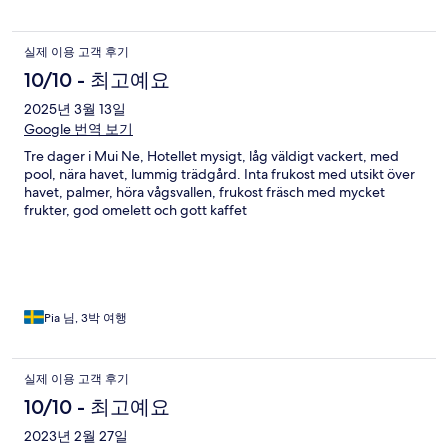
실제 이용 고객 후기
10/10 - 최고예요
2025년 3월 13일
Google 번역 보기
Tre dager i Mui Ne, Hotellet mysigt, låg väldigt vackert, med
pool, nära havet, lummig trädgård. Inta frukost med utsikt över
havet, palmer, höra vågsvallen, frukost fräsch med mycket
frukter, god omelett och gott kaffet
Pia 님, 3박 여행
실제 이용 고객 후기
10/10 - 최고예요
2023년 2월 27일