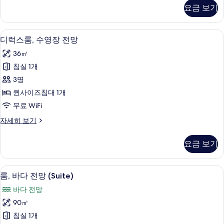
진
스
요금 보기
룸,
모
정
두
원
디럭스룸, 수영장 전망 | 고급 침구, 미니
디
6
전
디럭스룸, 수영장 전망
보
럭
망
기
36㎡
자
스
세
침실 1개
룸,
히
3명
보
수
기
퀸사이즈침대 1개
영
무료 WiFi
장
디
자세히 보기
전
럭
망
스
요금 보기
룸,
사
수
진
영
룸, 바다 전망 (Suite) | 거실 공간 | 케
룸,
9
장
룸, 바다 전망 (Suite)
모
바
전
두
바다 전망
망
다
자
보
90㎡
전
세
기
침실 1개
히
망