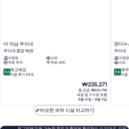
더
판
더 아남 무이네
판다누
아
다
무이네 중앙 해변
무이네
남
누
수영장
스파
수영장
무
스
무료 주차
무료 WiFi
스파
이
리
네
조
10
10
최고예요
매우
9.6
9.0
무
트
점
점
이용 후기 113개
이용 
이
무
만
만
현
₩235,271
네
이
점
점
재
중
네
중
중
총 요금: ₩266,798
요
앙
세금 및 수수료 포함
9.6
9.0
금
8월 10일 ~ 8월 11일
해
점,
점,
₩235,271
변
최
매
비슷한 숙박 시설 비교하기
고
우
예
훌
요,
륭
이
해
로그인해 이용 가능한 할인과 특전을 확인하실 수 있어요. 리워