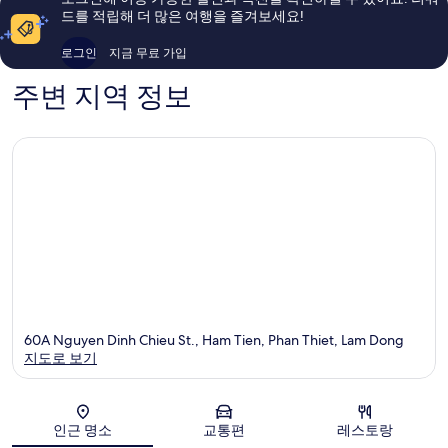
용
요,
드를 적립해 더 많은 여행을 즐겨보세요!
후
이
기
용
로그인
지금 무료 가입
113
후
개
기
주변 지역 정보
404
개
60A Nguyen Dinh Chieu St., Ham Tien, Phan Thiet, Lam Dong
지도로 보기
지도
인근 명소
교통편
레스토랑