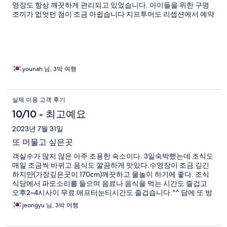
영장도 항상 깨끗하게 관리되고 있었습니다. 아이들을 위한 구명
조끼가 없엇던 점이 조금 아쉽습니다 지프투어도 리셉션에서 예약
할수 있습니다. 우리가족은 빌라 아리아무이네에서의 시간을 잊지
못할거예요
younah 님, 3박 여행
실제 이용 고객 후기
10/10 - 최고예요
2023년 7월 31일
또 머물고 싶은곳
객실수가 많지 않은 아주 조용한 숙소이다. 3일숙박했는데 조식도
매일 조금씩 바뀌고 음식도 깔끔하게 맛있다.수영장이 조금 깊긴
하지만(가장깊은곳이 170cm)깨끗하고 물놀이 하기에 좋다. 조식
식당에서 파도소리를 들으며 음료나 음식을 먹는 시간도 즐겁고
오후2~4시사이 무료 애프터눈티시간도 즐겁습니다.^^ 담에 또 방
문하고 싶어요.
jeongyu 님, 3박 여행