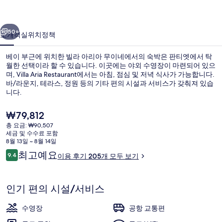
이
이전
다음
네
50+
소개
객실
위치
정책
의
베이 부근에 위치한 빌라 아리아 무이네에서의 숙박은 판티엣에서 탁
사
월한 선택이라 할 수 있습니다. 이곳에는 야외 수영장이 마련되어 있으
며, Villa Aria Restaurant에서는 아침, 점심 및 저녁 식사가 가능합니다.
진
바/라운지, 테라스, 정원 등의 기타 편의 시설과 서비스가 갖춰져 있습
갤
니다.
러
현
₩79,812
재
리
총 요금: ₩90,507
가
세금 및 수수료 포함
야외 수영장, 수영장 파라솔, 일광욕 의
격
8월 13일 ~ 8월 14일
은
이
최고예요
9.4
이용 후기 205개 모두 보기
₩79,812
10점 만점 중 9.4점.
용
후
기
인기 편의 시설/서비스
수영장
공항 교통편