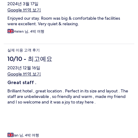
2024년 3월 17일
Google 번역 보기
Enjoyed our stay. Room was big & comfortable the facilities
were excellent. Very quiet & relaxing.
Helen 님, 4박 여행
실제 이용 고객 후기
10/10 - 최고예요
2023년 12월 16일
Google 번역 보기
Great staff .
Brilliant hotel , great location . Perfect in its size and layout . The
staff are unbelievable , so friendly and warm , made my friend
and I so welcome and it was a joy to stay here .
Ian 님, 4박 여행