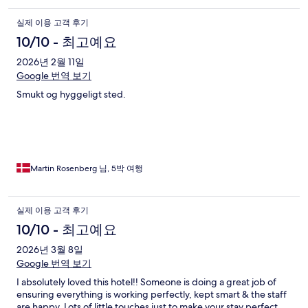
실제 이용 고객 후기
10/10 - 최고예요
2026년 2월 11일
Google 번역 보기
Smukt og hyggeligt sted.
Martin Rosenberg 님, 5박 여행
실제 이용 고객 후기
10/10 - 최고예요
2026년 3월 8일
Google 번역 보기
I absolutely loved this hotel!! Someone is doing a great job of
ensuring everything is working perfectly, kept smart & the staff
are happy. Lots of little touches just to make your stay perfect.