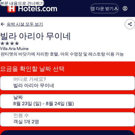
본문 내용으로 건너뛰기
앱 다운 받기
숙박 시설 모두 보기
빌라 아리아 무이네
4.0
Villa Aria Muine
성
판티엣의 바닷가에 자리한 호텔, 야외 수영장 및 레스토랑 이용 가능
급
숙
요금을 확인할 날짜 선택
박
시
어디로 가세요?
설
날짜
인원 수