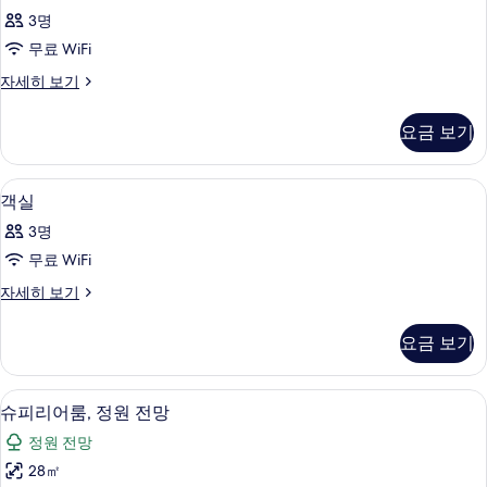
실
3명
사
무료 WiFi
진
객
자세히 보기
모
실
두
자
요금 보기
세
보
히
기
보
고급 침구, 미니바, 객실 내 금고, 책상
객
14
기
객실
실
3명
사
무료 WiFi
진
객
자세히 보기
모
실
두
자
요금 보기
세
보
히
기
보
슈피리어룸, 정원 전망 | 고급 침구, 미니
슈
8
기
슈피리어룸, 정원 전망
피
정원 전망
리
28㎡
어