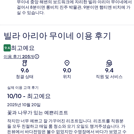
무이네 중앙 해변의 보드워크에 자리한 빌라 아리아 무이네에서
걸어서 8분이면 롱비치 진주 박물관, 9분이면 햄티엔 비치에 가
실 수 있습니다.
빌라 아리아 무이네 이용 후기
이
용
최고예요
9.4
후
이용 후기 205개
기
9.6
9.0
9.4
청결 상태
위치
직원 및 서비스
이
실제 이용 고객 후기
용
10/10 - 최고예요
후
2025년 10월 20일
꽃과 나무가 있는 예쁜리조트
기
작지만 너무 예쁘고 잘 가꾸어진 리조트입니다. 리조트를 직원분
들 모두 친절하고 매일 룸 청소와 모기 오일도 챙겨주셨습니다. 가
든뷰에서 바다전망은 볼수 없었지만 수영장에서 바다가 보였고 수