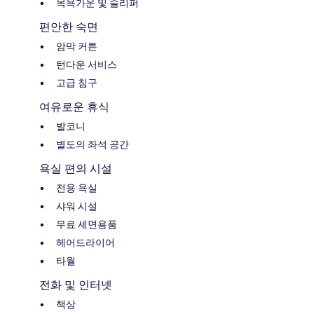
목욕가운 및 슬리퍼
편안한 숙면
암막 커튼
턴다운 서비스
고급 침구
여유로운 휴식
발코니
별도의 좌석 공간
욕실 편의 시설
전용 욕실
샤워 시설
무료 세면용품
헤어드라이어
타월
전화 및 인터넷
책상