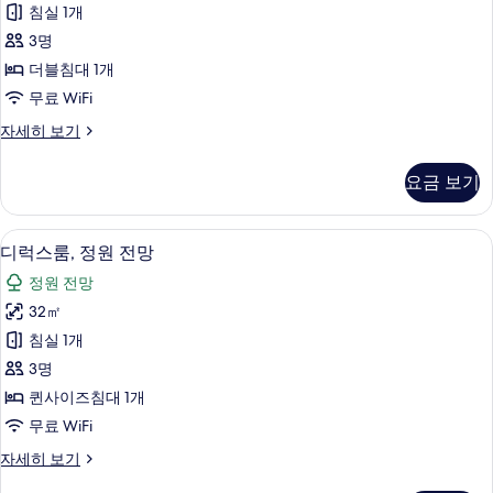
침실 1개
룸,
3명
정
더블침대 1개
원
무료 WiFi
전
슈
자세히 보기
망
피
사
리
요금 보기
어
진
룸,
모
정
디럭스룸, 정원 전망 | 고급 침구, 미니바,
디
7
원
디럭스룸, 정원 전망
두
럭
전
보
정원 전망
망
스
자
기
32㎡
룸,
세
침실 1개
히
정
보
3명
원
기
퀸사이즈침대 1개
전
무료 WiFi
망
디
자세히 보기
사
럭