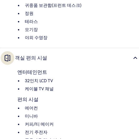
귀중품 보관함(프런트 데스크)
정원
테라스
모기장
야외 수영장
객실 편의 시설
엔터테인먼트
32인치 LCD TV
케이블 TV 채널
편의 시설
에어컨
미니바
커피/티 메이커
전기 주전자