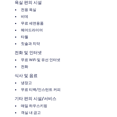
욕실 편의 시설
전용 욕실
비데
무료 세면용품
헤어드라이어
타월
칫솔과 치약
전화 및 인터넷
무료 WiFi 및 유선 인터넷
전화
식사 및 음료
냉장고
무료 티백/인스턴트 커피
기타 편의 시설/서비스
매일 하우스키핑
객실 내 금고