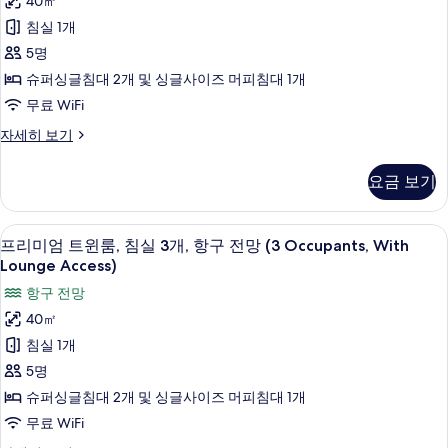
기
40㎡
엄
세
침실 1개
히
트
보
5명
윈
기
슈퍼싱글침대 2개 및 싱글사이즈 머피침대 1개
룸,
무료 WiFi
침
프
자세히 보기
실
리
3
미
요금 보기
엄
개,
트
바
윈
오리/거위털 이불, 객실 내 금고, 무료 Wi
프
4
룸,
다
프리미엄 트윈룸, 침실 3개, 항구 전망 (3 Occupants, With
리
침
Lounge Access)
전
실
미
항구 전망
망
3
엄
개,
40㎡
(With
바
트
Lounge
침실 1개
다
윈
Access)
전
5명
망
룸,
사
슈퍼싱글침대 2개 및 싱글사이즈 머피침대 1개
(With
침
진
Lounge
무료 WiFi
Access)
실
모