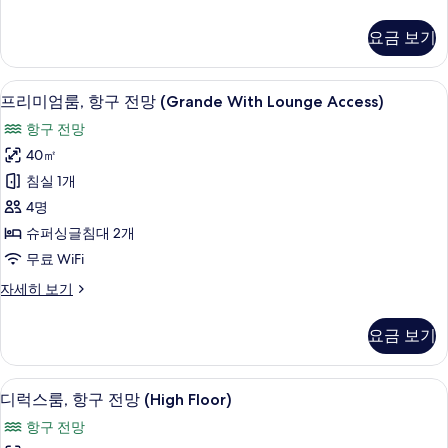
망
리
(Grande
미
요금 보기
엄
With
룸,
Lounge
바
오리/거위털 이불, 객실 내 금고, 무료 Wi
프
Access)
4
다
프리미엄룸, 항구 전망 (Grande With Lounge Access)
리
전
사
항구 전망
망
미
진
(Grande
40㎡
엄
모
With
침실 1개
Lounge
룸,
두
Access)
4명
항
보
자
슈퍼싱글침대 2개
세
구
기
무료 WiFi
히
전
보
프
자세히 보기
기
망
리
(Grande
미
요금 보기
엄
With
룸,
Lounge
항
디럭스룸, 항구 전망 (High Floor) | 
디
Access)
1
구
디럭스룸, 항구 전망 (High Floor)
럭
전
사
항구 전망
망
스
진