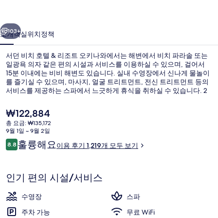
&
이전
다음
리
103+
소개
객실
위치
정책
조
서던 비치 호텔 & 리조트 오키나와에서는 해변에서 비치 파라솔 또는
트
일광욕 의자 같은 편의 시설과 서비스를 이용하실 수 있으며, 걸어서
오
15분 이내에는 비비 해변도 있습니다. 실내 수영장에서 신나게 물놀이
를 즐기실 수 있으며, 마사지, 얼굴 트리트먼트, 전신 트리트먼트 등의
키
서비스를 제공하는 스파에서 느긋하게 휴식을 취하실 수 있습니다. 2
개의 레스토랑 중 한 곳인 REIR의 경우 바다 전망의 장점이 있으며, 아
나
침, 점심 및 저녁 식사를 제공합니다. 기타 편의 시설과 서비스로는 바/
현
₩122,884
라운지, 시즌별로 운영되는 야외 수영장, 어린이 수영장 등이 마련되어
와
재
총 요금: ₩135,172
있습니다. 많은 분들이 이곳의 친절한 고객 서비스 및 전반적인 숙박
가
9월 1일 ~ 9월 2일
시설 상태에 굉장히 만족했습니다.
의
무료 세면용품, 헤어드라이어, 슬리퍼, 
격
이
훌륭해요
8.8
이용 후기 1,219개 모두 보기
은
10점 만점 중 8.8점.
사
용
₩122,884
후
진
기
인기 편의 시설/서비스
갤
수영장
스파
러
주차 가능
무료 WiFi
리