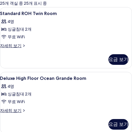
에
25개 객실 중 25개 표시 중
사
Standard
오리/거위털 이불, 객실 내 금고, 무료 Wi
1
Standard ROH Twin Room
용
ROH
가
4명
Twin
능
싱글침대 2개
Room
한
사
무료 WiFi
필
진
Standard
자세히 보기
터
ROH
모
Twin
요금 보기
두
Room
자
보
세
Deluxe
오리/거위털 이불, 객실 내 금고, 무료 Wi
기
5
히
Deluxe High Floor Ocean Grande Room
High
보
4명
기
Floor
싱글침대 2개
Ocean
Grande
무료 WiFi
Room
Deluxe
자세히 보기
사
High
Floor
진
요금 보기
Ocean
모
Grande