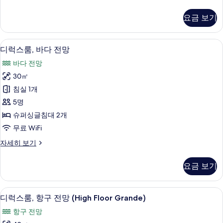
럭
진
스
요금 보기
룸,
모
바
두
다
디럭스룸, 바다 전망 | 오리/거위털 이불, 
디
3
전
디럭스룸, 바다 전망
보
럭
망
기
바다 전망
자
스
세
30㎡
룸,
히
침실 1개
보
바
기
5명
다
슈퍼싱글침대 2개
전
무료 WiFi
망
디
자세히 보기
사
럭
진
스
요금 보기
룸,
모
바
두
다
디럭스룸, 항구 전망 (High Floor Gran
디
3
전
디럭스룸, 항구 전망 (High Floor Grande)
보
럭
망
기
항구 전망
자
스
세