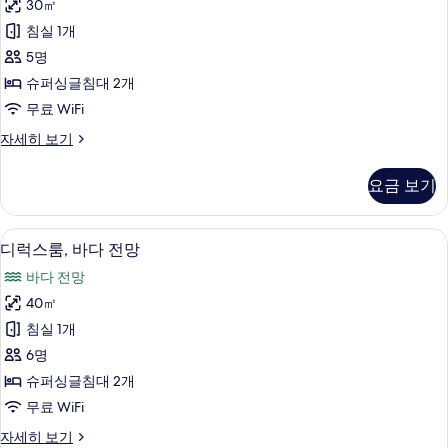
(Grande
30㎡
룸,
모
With
침실 1개
Lounge
항
두
Access)
5명
구
보
자
슈퍼싱글침대 2개
세
전
기
무료 WiFi
히
망
보
디
자세히 보기
기
(High
럭
Floor)
스
요금 보기
룸,
사
항
진
구
디럭스룸, 바다 전망 | 오리/거위털 이불, 
디
모
4
전
디럭스룸, 바다 전망
럭
망
두
바다 전망
(High
스
보
Floor)
40㎡
룸,
자
기
침실 1개
세
바
히
6명
다
보
슈퍼싱글침대 2개
기
전
무료 WiFi
망
디
자세히 보기
사