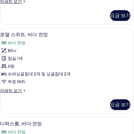
프
자세히 보기
자
3
두
리
세
미
개,
히
보
요금 보기
엄
보
항
기
트
기
구
윈
오리/거위털 이불, 객실 내 금고, 무료 Wi
로
7
룸,
로열 스위트, 바다 전망
전
열
침
바다 전망
망
실
스
3
80㎡
(3
위
개,
Occupants,
침실 1개
항
트,
With
구
6명
바
전
Lounge
슈퍼싱글침대 2개 및 싱글침대 2개
망
다
Access)
무료 WiFi
(3
전
사
Occupants,
로
자세히 보기
With
망
진
열
Lounge
사
스
모
Access)
요금 보기
위
진
자
두
트,
세
모
보
바
히
디럭스룸, 바다 전망 | 오리/거위털 이불, 
디
3
다
디럭스룸, 바다 전망
두
기
보
럭
전
기
보
바다 전망
망