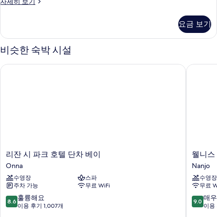
디
자세히 보기
사
럭
진
스
요금 보기
룸,
모
항
두
구
비슷한 숙박 시설
전
보
망
리잔 시 파크 호텔 단차 베이
웰니스 리
기
자
세
히
보
기
리
웰
리잔 시 파크 호텔 단차 베이
웰니스 
잔
니
Onna
Nanjo
시
스
수영장
스파
수영장
파
리
주차 가능
무료 WiFi
무료 W
크
조
호
트
10
10
훌륭해요
매우
8.6
9.0
텔
오
점
점
이용 후기 1,007개
이용 
단
키
만
만