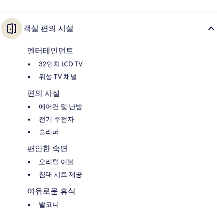
객실 편의 시설
엔터테인먼트
32인치 LCD TV
위성 TV 채널
편의 시설
에어컨 및 난방
전기 주전자
슬리퍼
편안한 숙면
오리털 이불
침대 시트 제공
여유로운 휴식
발코니