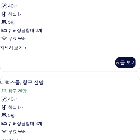
스
자
기
40㎡
룸,
세
침실 1개
히
바
보
5명
다
기
슈퍼싱글침대 3개
전
무료 WiFi
망
디
자세히 보기
사
럭
진
스
요금 보기
룸,
모
바
두
다
디럭스룸, 항구 전망 | 오리/거위털 이불, 
디
3
전
디럭스룸, 항구 전망
보
럭
망
기
항구 전망
자
스
세
40㎡
룸,
히
침실 1개
보
항
기
5명
구
슈퍼싱글침대 3개
전
무료 WiFi
망