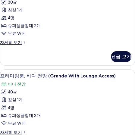
세
30㎡
엄
히
침실 1개
보
룸,
기
4명
바
슈퍼싱글침대 2개
다
무료 WiFi
전
프
자세히 보기
망
리
(With
미
요금 보기
엄
Lounge
룸,
Access)
바
오리/거위털 이불, 객실 내 금고, 무료 Wi
프
사
4
다
프리미엄룸, 바다 전망 (Grande With Lounge Access)
리
전
진
바다 전망
망
미
모
(With
40㎡
엄
Lounge
두
침실 1개
Access)
룸,
보
자
4명
바
기
세
슈퍼싱글침대 2개
히
다
무료 WiFi
보
전
기
프
자세히 보기