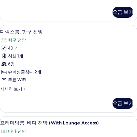
망
피
(Grande)
리
요금 보기
어
사
룸,
진
바
디럭스룸, 항구 전망 | 오리/거위털 이불, 
디
2
다
모
디럭스룸, 항구 전망
럭
전
두
항구 전망
망
스
보
(Grande)
40㎡
룸,
자
기
침실 1개
세
항
히
6명
구
보
슈퍼싱글침대 2개
기
전
무료 WiFi
망
디
자세히 보기
사
럭
진
스
요금 보기
룸,
모
항
두
구
프리미엄룸, 바다 전망 (With Lounge A
프
3
전
프리미엄룸, 바다 전망 (With Lounge Access)
보
리
망
기
바다 전망
자
미