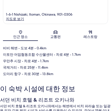
1-6-1 Nishizaki, Itoman, Okinawa, 901-0306
지도로 보기
지도
인근 명소
교통편
레스토랑
비비 해변
- 도보 4분
- 0.4km
이토만 어업협동조합 수산물센터
- 차로 4분
- 1.7km
우만추 시장
- 차로 4분
- 1.7km
국제거리
- 차로 25분
- 11.4km
도마리 항구
- 차로 30분
- 13.8km
이 숙박 시설에 대한 정보
서던 비치 호텔 & 리조트 오키나와
서던 비치 호텔 & 리조트 오키나와에서는 해변에서 비치 파라솔 또는 일광
욕 의자 같은 편의 시설과 서비스를 이용하실 수 있으며, 걸어서 15분 이내