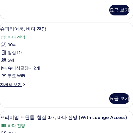
피
(Grande)
리
요금 보기
어
사
룸,
진
항
슈피리어룸, 바다 전망 | 오리/거위털 이불,
슈
4
구
모
슈피리어룸, 바다 전망
피
전
두
바다 전망
망
리
보
(Grande)
30㎡
어
자
기
침실 1개
세
룸,
히
5명
바
보
슈퍼싱글침대 2개
기
다
무료 WiFi
전
슈
자세히 보기
망
피
사
리
요금 보기
어
진
룸,
모
바
오리/거위털 이불, 객실 내 금고, 무료 Wi
프
4
다
프리미엄 트윈룸, 침실 3개, 바다 전망 (With Lounge Access)
두
리
전
보
바다 전망
망
미
자