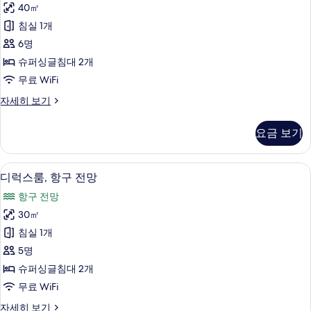
모
(With
40㎡
룸,
Lounge
두
침실 1개
Access)
바
보
자
6명
다
기
세
슈퍼싱글침대 2개
히
전
무료 WiFi
보
망
기
디
자세히 보기
사
럭
진
스
요금 보기
룸,
모
바
두
다
디럭스룸, 항구 전망 | 오리/거위털 이불, 
디
3
전
디럭스룸, 항구 전망
보
럭
망
기
항구 전망
자
스
세
30㎡
룸,
히
침실 1개
보
항
기
5명
구
슈퍼싱글침대 2개
전
무료 WiFi
망
디
자세히 보기