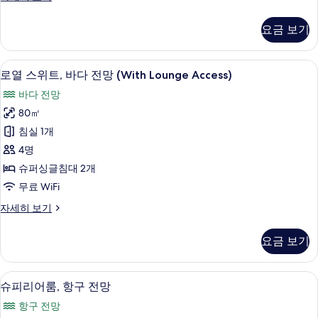
사
럭
진
스
요금 보기
룸,
모
항
두
구
오리/거위털 이불, 객실 내 금고, 무료 Wi
로
7
전
로열 스위트, 바다 전망 (With Lounge Access)
보
열
망
기
바다 전망
자
스
세
80㎡
위
히
침실 1개
보
트,
기
4명
바
슈퍼싱글침대 2개
다
무료 WiFi
전
로
자세히 보기
망
열
(With
스
요금 보기
위
Lounge
트,
Access)
바
객실에서 보이는 전망
슈
사
3
다
슈피리어룸, 항구 전망
피
전
진
항구 전망
망
리