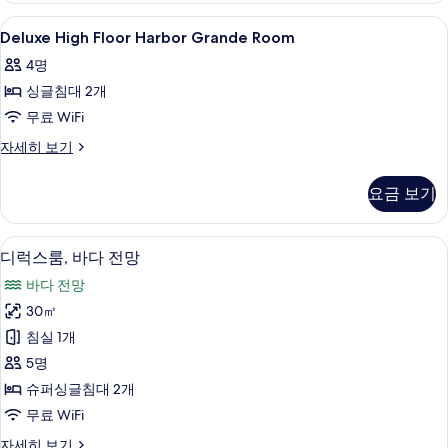
Room
두
Deluxe
오리/거위털 이불, 객실 내 금고, 무료 Wi
4
자
Deluxe High Floor Harbor Grande Room
보
High
세
4명
히
Floor
기
보
싱글침대 2개
Harbor
기
Grande
무료 WiFi
Room
Deluxe
자세히 보기
사
High
Floor
진
요금 보기
Harbor
모
Grande
Room
두
디럭스룸, 바다 전망 | 오리/거위털 이불, 
디
3
자
디럭스룸, 바다 전망
보
럭
세
바다 전망
히
기
스
보
30㎡
룸,
기
침실 1개
바
5명
다
슈퍼싱글침대 2개
전
무료 WiFi
망
디
자세히 보기