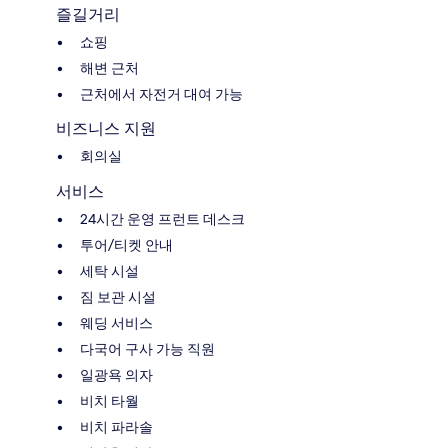
즐길거리
쇼핑
해변 근처
근처에서 자전거 대여 가능
비즈니스 지원
회의실
서비스
24시간 운영 프런트 데스크
투어/티켓 안내
세탁 시설
짐 보관 시설
웨딩 서비스
다국어 구사 가능 직원
일광욕 의자
비치 타월
비치 파라솔