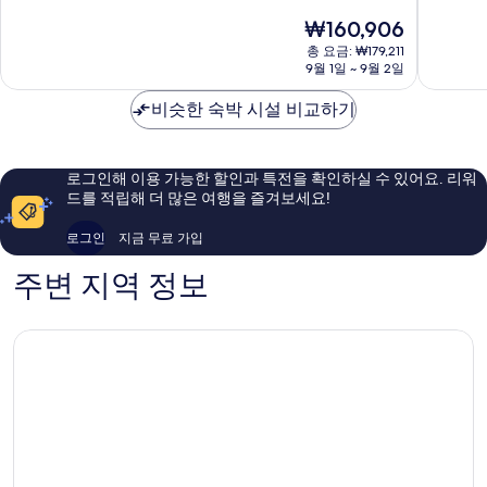
차
나
점
점
현
₩160,906
베
와,
중
중
재
이
총 요금: ₩179,211
더
8.6
9.0
요
9월 1일 ~ 9월 2일
Onna
유
점,
점,
금
인
훌
매
₩160,906
비슷한 숙박 시설 비교하기
치
륭
우
호
해
훌
텔
요,
륭
난
이
해
로그인해 이용 가능한 할인과 특전을 확인하실 수 있어요. 리워
조
용
요,
드를 적립해 더 많은 여행을 즐겨보세요!
Nanjo
후
이
기
용
로그인
지금 무료 가입
1,007
후
개
기
주변 지역 정보
1,005
개