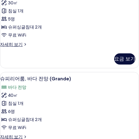
모
(With
30㎡
어
Lounge
두
침실 1개
Access)
룸,
보
자
5명
항
기
세
슈퍼싱글침대 2개
히
구
무료 WiFi
보
전
기
슈
자세히 보기
망
피
사
리
요금 보기
어
진
룸,
모
항
객실에서 보이는 전망
슈
5
구
슈피리어룸, 바다 전망 (Grande)
두
피
전
보
바다 전망
망
리
자
기
40㎡
어
세
침실 1개
히
룸,
보
6명
바
기
슈퍼싱글침대 2개
다
무료 WiFi
전
슈
자세히 보기