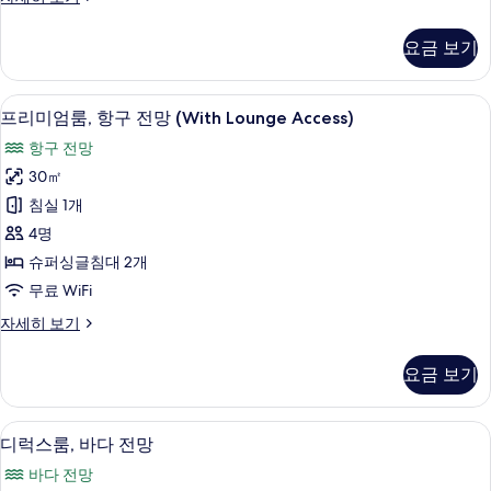
사
럭
진
스
요금 보기
룸,
모
바
두
다
프리미엄룸, 항구 전망 (With Lounge A
프
3
전
프리미엄룸, 항구 전망 (With Lounge Access)
보
리
망
기
항구 전망
자
미
세
30㎡
엄
히
침실 1개
보
룸,
기
4명
항
슈퍼싱글침대 2개
구
무료 WiFi
전
프
자세히 보기
망
리
(With
미
요금 보기
엄
Lounge
룸,
Access)
항
디럭스룸, 바다 전망 | 오리/거위털 이불, 
디
사
3
구
디럭스룸, 바다 전망
럭
전
진
바다 전망
망
스