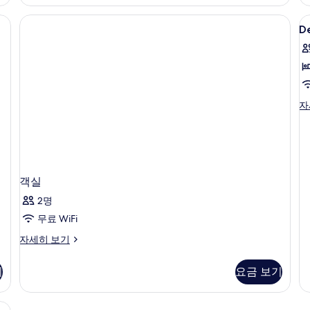
또
블
진
는
룸
음 설비
D
모
트
또
D
d
윈
는
두
룸,
트
R
보
시
윈
내
기
룸
전
자
망
세
De
자
자
히
do
세
보
R
히
기
자
보
세
기
히
보
객실
기
2명
무료 WiFi
객
자세히 보기
실
자
기
요금 보기
세
히
보
내 금고, 책상, 방음 설비