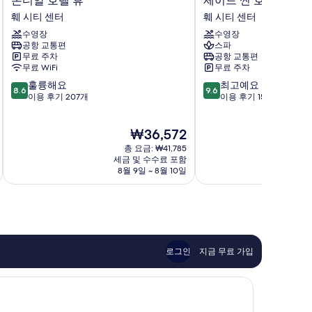
몬디알 호텔 휴
제이드 씬 호텔
디
이
훼 시티 센터
훼 시티 센터
알
드
수영장
수영장
호
씬
공항 교통편
스파
텔
호
무료 주차
공항 교통편
휴
텔
무료 WiFi
무료 주차
훼
훼
10
10
훌륭해요
최고예요
시
시
8.6
9.6
점
점
이용 후기 207개
이용 후기 157개
티
티
만
만
센
센
점
점
터
터
현
₩36,572
중
중
재
8.6
9.6
총 요금: ₩41,785
요
점,
점,
세금 및 수수료 포함
금
8월 9일 ~ 8월 10일
훌
최
₩36,572
륭
고
해
예
요,
요,
이
이
용
용
후
후
로그인
지금 무료 가입
기
기
207
157
개
개