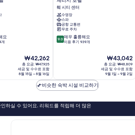
텔
체리시 호텔
리
훼 시티 센터
시
사
수영장
호
스파
텔
공항 교통편
훼
무료 주차
시
10
해요
매우 훌륭해요
티
9.0
점
4개
이용 후기 939개
센
만
터
점
현
현
₩42,262
₩43,042
중
재
재
9.0
총 요금: ₩47,925
총 요금: ₩48,809
요
요
점,
세금 및 수수료 포함
세금 및 수수료 포함
금
금
8월 15일 ~ 8월 16일
9월 1일 ~ 9월 2일
매
₩42,262
₩43,042
우
비슷한 숙박 시설 비교하기
훌
륭
해
요,
인하실 수 있어요. 리워드를 적립해 더 많은
이
용
후
기
939
개