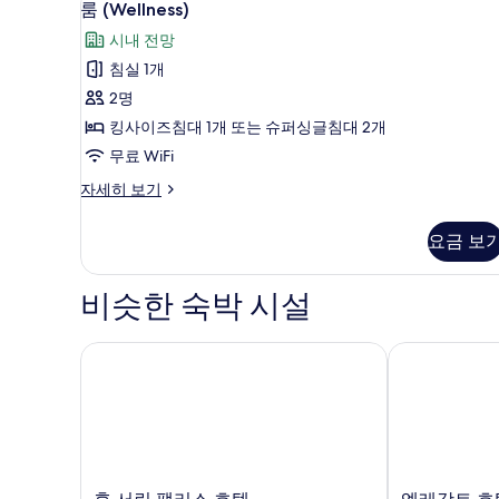
1
룸 (Wellness)
보
(Wellness)
기
시내 전망
사
침실 1개
진
2명
모
킹사이즈침대 1개 또는 슈퍼싱글침대 2개
두
무료 WiFi
보
룸
자세히 보기
기
(Wellness)
자
요금 보
세
히
보
비슷한 숙박 시설
기
휴 서린 팰리스 호텔
엘레강트 호텔
휴
엘