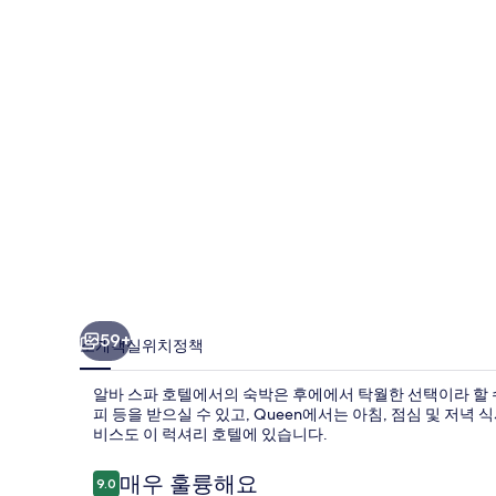
텔
의
사
진
갤
러
리
59+
소개
객실
위치
정책
알바 스파 호텔에서의 숙박은 후에에서 탁월한 선택이라 할 
피 등을 받으실 수 있고, Queen에서는 아침, 점심 및 저녁
비스도 이 럭셔리 호텔에 있습니다.
이
매우 훌륭해요
9.0
10점 만점 중 9.0점.