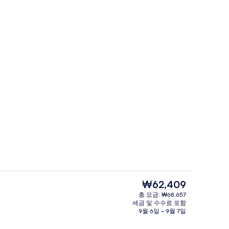
바(숙박 시설 내)
상 - 제출자 Barefoot shoes
현
₩62,409
재
총 요금: ₩68,657
가
세금 및 수수료 포함
침 식사 유료
테라스/파티오
격
9월 6일 ~ 9월 7일
은
₩62,409