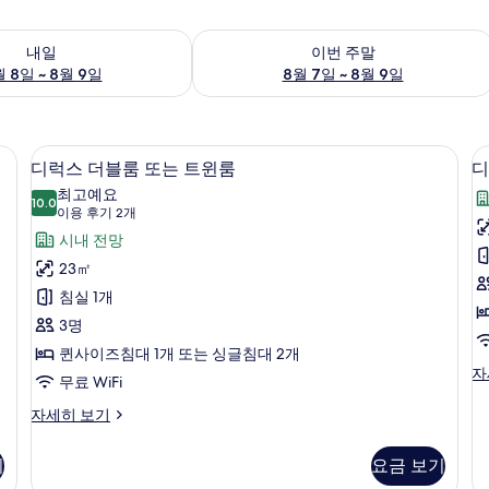
여부 확인, 8월 8일 ~ 8월 9일
이번 주말 예약 가능 여부 확인, 8월 7일 
내일
이번 주말
 8일 ~ 8월 9일
8월 7일 ~ 8월 9일
객실에서 보이는 전망
디
6
디럭스 더블룸 또는 트윈룸
디
럭
최고예요
10.0
10.0점 만점 중 10점
스
(이
이용 후기 2개
용
더
시내 전망
후
블
23㎡
기
룸
침실 1개
2
또
3명
개)
는
퀸사이즈침대 1개 또는 싱글침대 2개
디
자
트
무료 WiFi
럭
윈
스
디
자세히 보기
더
럭
룸
룸
블
스
기
요금 보기
사
룸
더