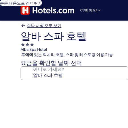
본문 내용으로 건너뛰기
여행 예약
숙박 시설 모두 보기
알바 스파 호텔
3.0
Alba Spa Hotel
성
후에에 있는 럭셔리 호텔, 스파 및 레스토랑 이용 가능
급
요금을 확인할 날짜 선택
숙
어디로 가세요?
박
시
설
알
바
스
파
호