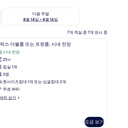
~ 8월 9일
다음 주말 예약 가능 여부 확인, 8월 14일 ~ 8월 16일
다음 주말
8월 14일 ~ 8월 16일
7개 객실 중 7개 표시 중
디럭스 더블룸 또는 트윈룸, 시내 전망 | 미니바, 
디
12
럭스 더블룸 또는 트윈룸, 시내 전망
럭
시내 전망
스
25㎡
더
침실 1개
블
3명
룸
퀸사이즈침대 1개 또는 싱글침대 2개
또
무료 WiFi
는
세히 보기
트
윈
,
요금 보기
시