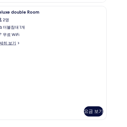
내
eluxe
욕실 | 무료 세면용품, 헤어드라이어, 목욕가운,
전
1
eluxe double Room
ouble
망
2명
oom
사
더블침대 1개
사
진
무료 WiFi
진
모
모
luxe
세히 보기
두
uble
두
oom
보
보
기
기
요금 보기