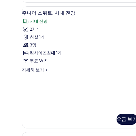
미니바, 객실 내 금고, 책상, 방
주
7
주니어 스위트, 시내 전망
니
시내 전망
어
27㎡
스
침실 1개
위
3명
트,
킹사이즈침대 1개
시
무료 WiFi
내
주
자세히 보기
전
니
망
어
스
사
위
진
트,
시
모
내
두
전
망
요금 보
보
자
기
세
룸 (Wellness) | 미니바, 객실 
룸
히