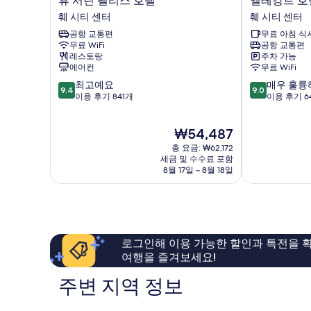
휴 서린 팰리스 호텔
엘레강트 호
서
레
훼 시티 센터
훼 시티 센터
린
강
공항 교통편
무료 아침 식
팰
트
무료 WiFi
공항 교통편
리
호
레스토랑
주차 가능
스
텔
에어컨
무료 WiFi
호
훼
10
10
최고예요
매우 훌륭
텔
시
9.4
9.0
점
점
이용 후기 841개
이용 후기 6
훼
티
만
만
시
센
점
점
티
터
현
₩54,487
중
중
센
재
9.4
9.0
터
총 요금: ₩62,172
요
점,
점,
세금 및 수수료 포함
금
8월 17일 ~ 8월 18일
최
매
₩54,487
고
우
예
훌
요,
륭
이
해
용
요,
로그인해 이용 가능한 할인과 특전을 확
후
이
여행을 즐겨보세요!
기
용
841
후
주변 지역 정보
개
기
64
개