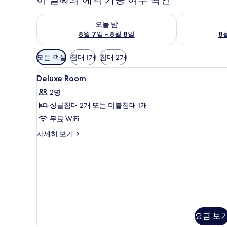
오늘 밤 예약 가능 여부 확인, 8월 7일 ~ 8월 8일
내일 예약 가능 
오늘 밤
8월 7일 ~ 8월 8일
8월
객
모든 객실
침대 1개
침대 2개
실
Deluxe
로비
에
18
Deluxe Room
Room
사
2명
사
용
싱글침대 2개 또는 더블침대 1개
진
가
무료 WiFi
능
모
한
Deluxe
자세히 보기
두
필
Room
보
자
터
세
기
히
보
기
요금 보