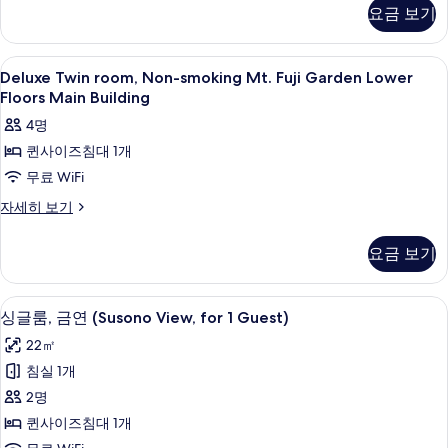
room,
[Mid-
요금 보기
기
Non-
Level
smoking
Floor]Main
([Mt.
Deluxe
고급 침구, 오리/거위털 이불, 메모리폼 
15
Fuji
Building)
Deluxe Twin room, Non-smoking Mt. Fuji Garden Lower
Twin
Garden]
Floors Main Building
사
[Mid-
room,
4명
진
Level
Non-
Floor]Main
퀸사이즈침대 1개
모
smoking
Building)
무료 WiFi
두
Mt.
자
세
Fuji
보
Deluxe
자세히 보기
히
Twin
Garden
기
보
room,
Lower
요금 보기
기
Non-
Floors
smoking
Main
Mt.
고급 침구, 오리/거위털 이불, 메모리폼 
싱
11
Fuji
Building
싱글룸, 금연 (Susono View, for 1 Guest)
글
Garden
사
22㎡
Lower
룸,
진
Floors
침실 1개
금
Main
모
2명
Building
연
두
자
퀸사이즈침대 1개
(Susono
세
보