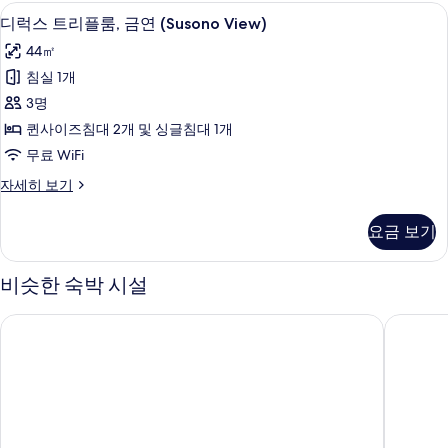
기
망
룸,
고급 침구, 오리/거위털 이불, 메모리폼 
디
14
금
디럭스 트리플룸, 금연 (Susono View)
(Fuji
럭
연,
View,
44㎡
산
스
Floors
전
침실 1개
트
망
6F-
3명
(Fuji
리
8F)
View,
퀸사이즈침대 2개 및 싱글침대 1개
사
플
Floors
무료 WiFi
6F-
진
룸,
8F)
디
자세히 보기
모
금
자
럭
두
세
연
스
요금 보기
히
트
보
(Susono
보
리
View)
기
기
플
비슷한 숙박 시설
사
룸,
금
진
에딧 x 세븐 후지 고텐바
호텔 클
연
모
(Susono
View)
두
자
보
세
히
기
보