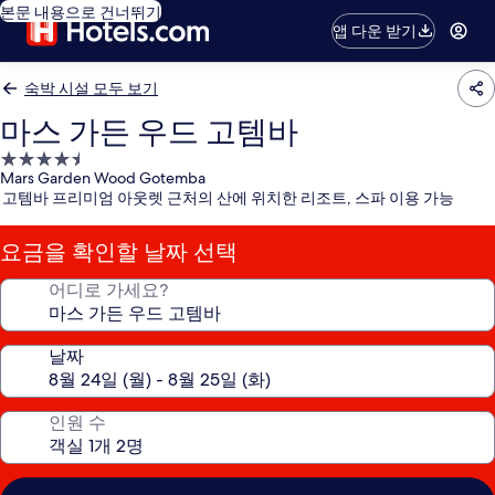
본문 내용으로 건너뛰기
앱 다운 받기
숙박 시설 모두 보기
마스 가든 우드 고템바
4.5
Mars Garden Wood Gotemba
성
고템바 프리미엄 아웃렛 근처의 산에 위치한 리조트, 스파 이용 가능
급
숙
요금을 확인할 날짜 선택
박
시
어디로 가세요?
설
날짜
인원 수