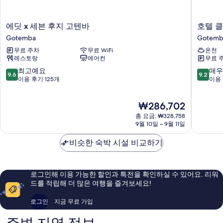
기
에
호
에딧 x 세븐 후지 고텐바
호텔 
딧
텔
Gotemba
Gotemb
x
클
무료 주차
무료 WiFi
온천
세
라
레스토랑
에어컨
무료 
븐
드
후
Gotemb
10
10
최고예요
매우
9.6
9.2
지
점
점
이용 후기 125개
이용 
고
만
만
텐
점
점
현
₩286,702
바
중
중
재
Gotemba
9.6
9.2
총 요금: ₩328,758
요
점,
점,
9월 10일 ~ 9월 11일
금
최
매
₩286,702
고
우
비슷한 숙박 시설 비교하기
예
훌
요,
륭
이
해
로그인해 이용 가능한 할인과 특전을 확인하실 수 있어요. 리워
용
요,
드를 적립해 더 많은 여행을 즐겨보세요!
후
이
기
용
로그인
지금 무료 가입
125
후
개
기
849