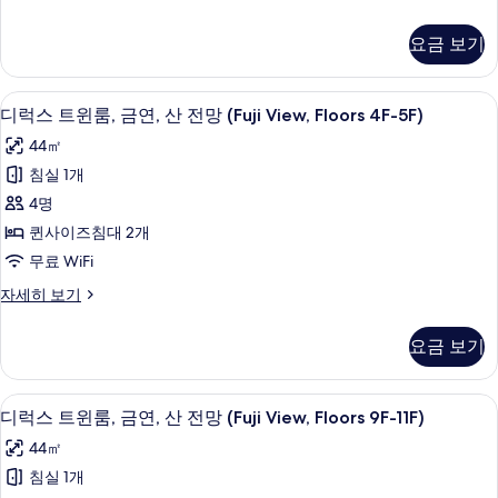
기
연
보
럭
기
(Susono
스
요금 보기
트
View,
윈
Floors
룸,
고급 침구, 오리/거위털 이불, 메모리폼 
디
4F-
14
금
디럭스 트윈룸, 금연, 산 전망 (Fuji View, Floors 4F-5F)
럭
5F)
연
44㎡
(Susono
사
스
View,
침실 1개
진
트
Floors
4명
4F-
모
윈
5F)
퀸사이즈침대 2개
두
룸,
자
무료 WiFi
세
보
금
히
디
자세히 보기
기
연,
보
럭
기
산
스
요금 보기
트
전
윈
망
룸,
고급 침구, 오리/거위털 이불, 메모리폼 
디
15
금
디럭스 트윈룸, 금연, 산 전망 (Fuji View, Floors 9F-11F)
(Fuji
럭
연,
View,
44㎡
산
스
Floors
전
침실 1개
트
망
4F-