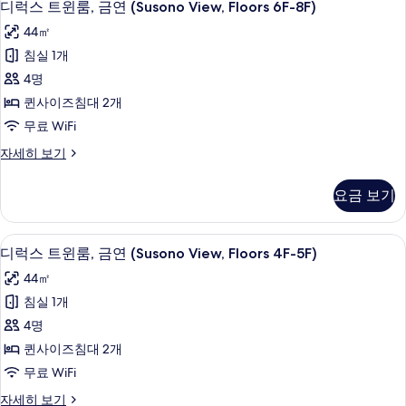
9F-
14
금
디럭스 트윈룸, 금연 (Susono View, Floors 6F-8F)
럭
11F)
연
44㎡
(Susono
사
스
View,
침실 1개
진
트
Floors
4명
9F-
모
윈
11F)
퀸사이즈침대 2개
두
룸,
자
무료 WiFi
세
보
금
히
디
자세히 보기
기
연
보
럭
기
(Susono
스
요금 보기
트
View,
윈
Floors
룸,
고급 침구, 오리/거위털 이불, 메모리폼 
디
6F-
14
금
디럭스 트윈룸, 금연 (Susono View, Floors 4F-5F)
럭
8F)
연
44㎡
(Susono
사
스
View,
침실 1개
진
트
Floors
4명
6F-
모
윈
8F)
퀸사이즈침대 2개
두
룸,
자
무료 WiFi
세
보
금
히
디
자세히 보기