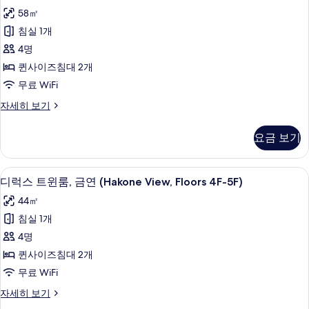
스
with
전
58㎡
트
망
Hot
침실 1개
(Fuji
윈
Spring
View
4명
Bath)
룸,
with
퀸사이즈침대 2개
사
Hot
금
무료 WiFi
Spring
진
연,
Bath)
디
자세히 보기
모
자
산
럭
세
두
전
스
히
요금 보기
트
보
망
보
윈
기
기
(Fuji
룸,
고급 침구, 오리/거위털 이불, 메모리폼 
디
13
금
View
디럭스 트윈룸, 금연 (Hakone View, Floors 4F-5F)
럭
연,
with
44㎡
산
스
Open-
전
침실 1개
트
Air
망
4명
(Fuji
Bath)
윈
View
퀸사이즈침대 2개
사
룸,
with
무료 WiFi
진
Open-
금
Air
디
자세히 보기
모
연
Bath)
럭