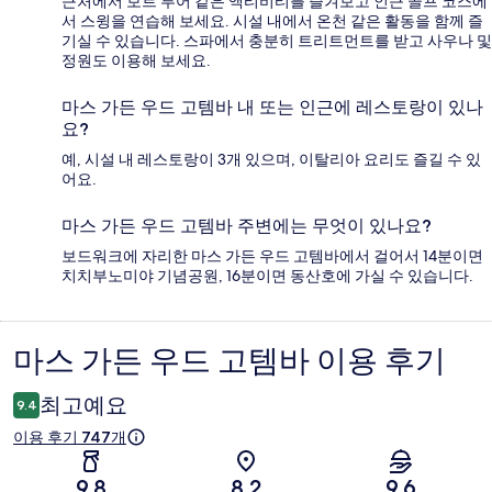
근처에서 보트 투어 같은 액티비티를 즐겨보고 인근 골프 코스에
서 스윙을 연습해 보세요. 시설 내에서 온천 같은 활동을 함께 즐
기실 수 있습니다. 스파에서 충분히 트리트먼트를 받고 사우나 및
정원도 이용해 보세요.
마스 가든 우드 고템바 내 또는 인근에 레스토랑이 있나
요?
예, 시설 내 레스토랑이 3개 있으며, 이탈리아 요리도 즐길 수 있
어요.
마스 가든 우드 고템바 주변에는 무엇이 있나요?
보드워크에 자리한 마스 가든 우드 고템바에서 걸어서 14분이면
치치부노미야 기념공원, 16분이면 동산호에 가실 수 있습니다.
마스 가든 우드 고템바 이용 후기
이
용
최고예요
9.4
후
이용 후기 747개
기
9.8
8.2
9.6