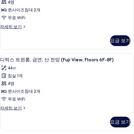
4명
(Fuji
윈
5F)
View,
퀸사이즈침대 2개
사
룸,
Floors
무료 WiFi
4F-
진
금
5F)
디
자세히 보기
모
연,
자
럭
두
세
산
스
요금 보기
히
트
보
전
보
윈
기
망
기
룸,
고급 침구, 오리/거위털 이불, 메모리폼 
디
14
금
디럭스 트윈룸, 금연, 산 전망 (Fuji View, Floors 6F-8F)
(Fuji
럭
연,
View,
44㎡
산
스
Floors
전
침실 1개
트
망
9F-
4명
(Fuji
윈
11F)
View,
퀸사이즈침대 2개
사
룸,
Floors
무료 WiFi
9F-
진
금
11F)
디
자세히 보기
모
연,
자
럭
두
세
산
스
요금 보기
히
트
보
전
보
윈
기