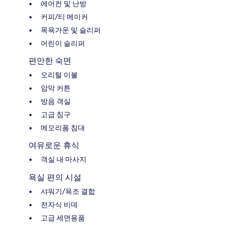
에어컨 및 난방
커피/티 메이커
목욕가운 및 슬리퍼
어린이 슬리퍼
편안한 숙면
오리털 이불
암막 커튼
방음 객실
고급 침구
메모리폼 침대
여유로운 휴식
객실 내 마사지
욕실 편의 시설
샤워기/욕조 결합
전자식 비데
고급 세면용품