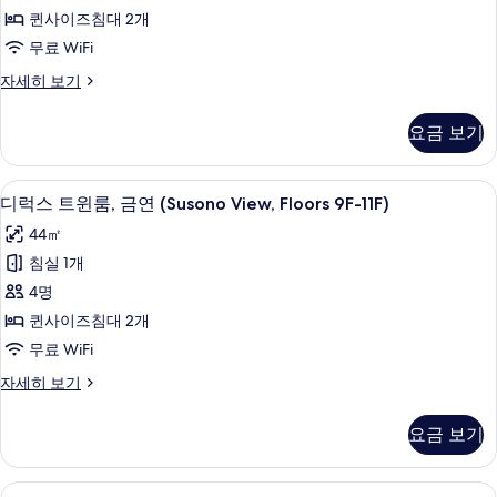
모
윈
8F)
퀸사이즈침대 2개
두
룸,
자
무료 WiFi
세
보
금
히
디
자세히 보기
기
연
보
럭
기
(Hakone
스
요금 보기
트
View,
윈
Floors
룸,
고급 침구, 오리/거위털 이불, 메모리폼 
디
9F-
14
금
디럭스 트윈룸, 금연 (Susono View, Floors 9F-11F)
럭
11F)
연
44㎡
(Hakone
사
스
View,
침실 1개
진
트
Floors
4명
9F-
모
윈
11F)
퀸사이즈침대 2개
두
룸,
자
무료 WiFi
세
보
금
히
디
자세히 보기
기
연
보
럭
기
(Susono
스
요금 보기
트
View,
윈
Floors
룸,
고급 침구, 오리/거위털 이불, 메모리폼 
디