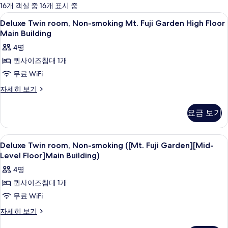
에
16개 객실 중 16개 표시 중
사
Deluxe
고급 침구, 오리/거위털 이불, 메모리폼 
15
Deluxe Twin room, Non-smoking Mt. Fuji Garden High Floor
용
Twin
Main Building
가
room,
4명
능
Non-
한
퀸사이즈침대 1개
smoking
필
무료 WiFi
Mt.
터
Fuji
Deluxe
자세히 보기
Twin
Garden
room,
High
요금 보기
Non-
Floor
smoking
Main
Mt.
Deluxe
고급 침구, 오리/거위털 이불, 메모리폼 
15
Fuji
Building
Deluxe Twin room, Non-smoking ([Mt. Fuji Garden][Mid-
Twin
Garden
Level Floor]Main Building)
사
High
room,
4명
진
Floor
Non-
Main
퀸사이즈침대 1개
모
smoking
Building
무료 WiFi
두
([Mt.
자
세
Fuji
보
Deluxe
자세히 보기
히
Twin
Garden]
기
보