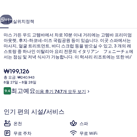
고
이전
다음
템
69+
소개
객실
위치
정책
바
마스 가든 우드 고템바에서 차로 10분 이내 거리에는 고템바 프리미엄
의
아웃렛, 후지-하코네-이즈 국립공원 등이 있습니다. 이곳 스파에서는
마사지, 얼굴 트리트먼트, 바디 스크럽 등을 받으실 수 있고, 3 개의 레
사
스토랑 중 하나인 이탈리아 요리 전문의 イタリアン フェニーチェ에
진
서는 점심 및 저녁 식사가 가능합니다. 이 럭셔리 리조트에는 또한 바/
라운지, 사우나 및 정원도 마련되어 있습니다. 많은 분들이 이곳의 친
갤
절한 고객 서비스 및 전반적인 숙박 시설 상태에 대단히 만족하셨어요.
현
₩199,126
재
러
총 요금: ₩240,943
가
8월 27일 ~ 8월 28일
온천
리
격
이
최고예요
9.4
이용 후기 747개 모두 보기
은
10점 만점 중 9.4점.
용
₩199,126
후
기
인기 편의 시설/서비스
온천
스파
무료 주차
무료 WiFi