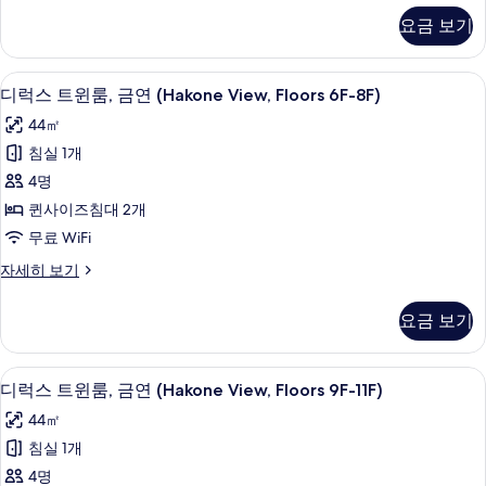
두
자
(Hakone
스
요금 보기
세
트
보
View,
히
윈
Floors
기
보
룸,
고급 침구, 오리/거위털 이불, 메모리폼 
디
4F-
기
13
금
디럭스 트윈룸, 금연 (Hakone View, Floors 6F-8F)
럭
5F)
연
44㎡
(Hakone
사
스
View,
침실 1개
진
트
Floors
4명
4F-
모
윈
5F)
퀸사이즈침대 2개
두
룸,
자
무료 WiFi
세
보
금
히
디
자세히 보기
기
연
보
럭
기
(Hakone
스
요금 보기
트
View,
윈
Floors
룸,
고급 침구, 오리/거위털 이불, 메모리폼 
디
6F-
13
금
디럭스 트윈룸, 금연 (Hakone View, Floors 9F-11F)
럭
8F)
연
44㎡
(Hakone
사
스
View,
침실 1개
진
트
Floors
4명
6F-