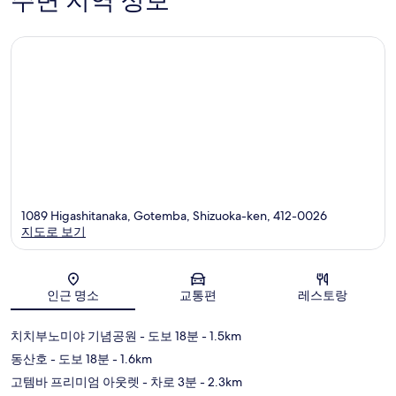
주변 지역 정보
개
1089 Higashitanaka, Gotemba, Shizuoka-ken, 412-0026
지도로 보기
지도
인근 명소
교통편
레스토랑
치치부노미야 기념공원
- 도보 18분
- 1.5km
동산호
- 도보 18분
- 1.6km
고템바 프리미엄 아웃렛
- 차로 3분
- 2.3km