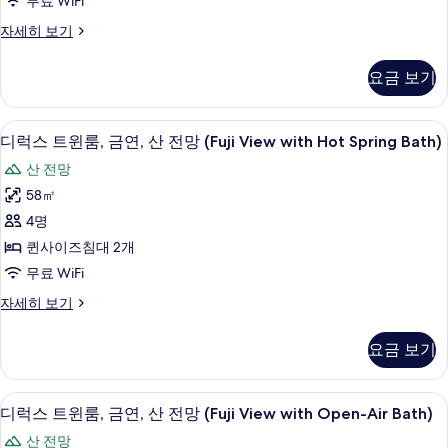
무료 WiFi
View,
히
기
보
싱
자세히 보기
for
기
글
1
룸,
요금 보기
Guest)
금
사
연
(Susono
진
디럭스 트윈룸, 금연, 산 전망 (Fuji Vie
디
11
View,
디럭스 트윈룸, 금연, 산 전망 (Fuji View with Hot Spring Bath)
모
럭
for
산 전망
1
두
스
Guest)
58㎡
보
트
자
4명
세
기
윈
히
퀸사이즈침대 2개
룸,
보
무료 WiFi
기
금
디
자세히 보기
연,
럭
산
스
요금 보기
트
전
윈
망
룸,
디럭스 트윈룸, 금연, 산 전망 (Fuji Vie
디
11
금
디럭스 트윈룸, 금연, 산 전망 (Fuji View with Open-Air Bath)
(Fuji
럭
연,
View
산 전망
산