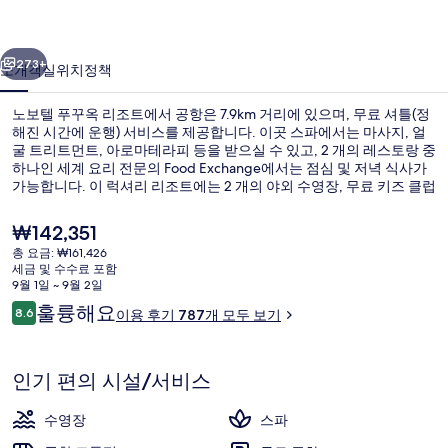
리
이전
다음
조
273+
소개
객실
위치
정책
트
노보텔 푸꾸옥 리조트에서 공항은 7.9km 거리에 있으며, 무료 셔틀(정
의
해진 시간에 운행) 서비스를 제공합니다. 이곳 스파에서는 마사지, 얼
굴 트리트먼트, 아로마테라피 등을 받으실 수 있고, 2 개의 레스토랑 중
사
하나인 세계 요리 전문의 Food Exchange에서는 점심 및 저녁 식사가
진
가능합니다. 이 럭셔리 리조트에는 2 개의 야외 수영장, 무료 키즈 클럽
및 비치 바도 마련되어 있습니다. 많은 분들이 이곳의 친절한 고객 서
갤
비스 및 전반적인 숙박 시설 상태에 대단히 만족하셨어요.
현
₩142,351
재
러
총 요금: ₩161,426
가
세금 및 수수료 포함
숙박 시설에서 보는 주변 전망
리
격
9월 1일 ~ 9월 2일
은
이
훌륭해요
8.6
이용 후기 787개 모두 보기
₩142,351
10점 만점 중 8.6점.
용
후
기
인기 편의 시설/서비스
수영장
스파