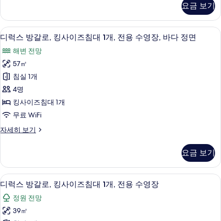
침
요금 보기
어
대
더
1
블
디럭스 방갈로, 킹사이즈침대 1개, 전용 수
디
20
룸,
개,
디럭스 방갈로, 킹사이즈침대 1개, 전용 수영장, 바다 정면
럭
더
바
해변 전망
블
스
다
침
57㎡
방
대
전
침실 1개
1
갈
망
개,
4명
로,
바
사
킹사이즈침대 1개
다
킹
진
무료 WiFi
전
사
망
모
디
자세히 보기
자
이
럭
두
세
즈
스
히
보
요금 보기
방
침
보
기
갈
기
대
로,
디럭스 방갈로, 킹사이즈침대 1개, 전용 수
디
12
킹
디럭스 방갈로, 킹사이즈침대 1개, 전용 수영장
1
럭
사
개,
정원 전망
이
스
전
즈
39㎡
방
침