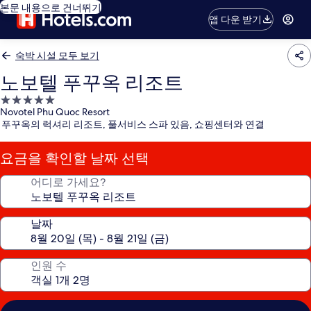
본문 내용으로 건너뛰기
앱 다운 받기
숙박 시설 모두 보기
노보텔 푸꾸옥 리조트
5.0
Novotel Phu Quoc Resort
성
푸꾸옥의 럭셔리 리조트, 풀서비스 스파 있음, 쇼핑센터와 연결
급
숙
요금을 확인할 날짜 선택
박
시
어디로 가세요?
설
날짜
인원 수