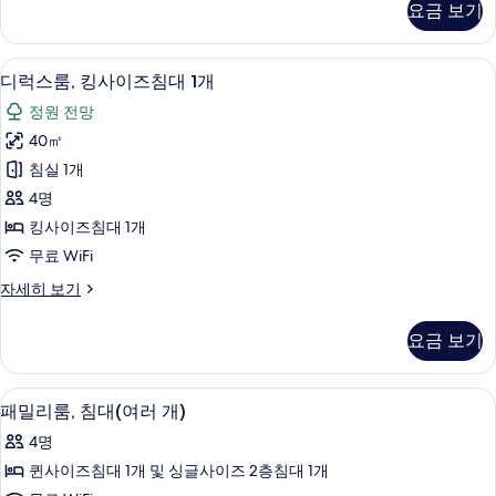
자
모
요금 보기
어
대
세
두
트
히
2
윈
보
보
디럭스룸, 킹사이즈침대 1개 | 미니바, 객
디
11
룸,
개,
디럭스룸, 킹사이즈침대 1개
기
기
럭
싱
바
정원 전망
글
스
다
침
40㎡
룸,
대
전
침실 1개
2
킹
망
개,
4명
사
바
사
킹사이즈침대 1개
다
이
진
무료 WiFi
전
즈
망
모
디
자세히 보기
자
침
럭
두
세
대
스
히
보
요금 보기
룸,
1
보
기
킹
기
개
사
패밀리룸, 침대(여러 개) | 미니바, 객실 
패
9
이
사
패밀리룸, 침대(여러 개)
밀
즈
진
4명
침
리
모
대
퀸사이즈침대 1개 및 싱글사이즈 2층침대 1개
룸,
1