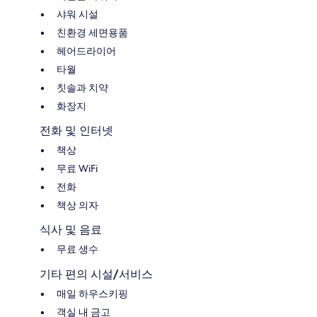
샤워 시설
친환경 세면용품
헤어드라이어
타월
칫솔과 치약
화장지
전화 및 인터넷
책상
무료 WiFi
전화
책상 의자
식사 및 음료
무료 생수
기타 편의 시설/서비스
매일 하우스키핑
객실 내 금고