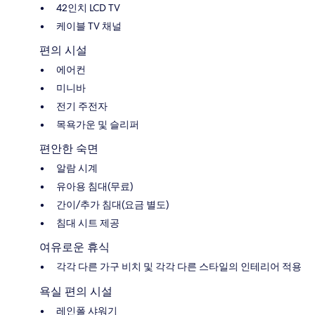
42인치 LCD TV
케이블 TV 채널
편의 시설
에어컨
미니바
전기 주전자
목욕가운 및 슬리퍼
편안한 숙면
알람 시계
유아용 침대(무료)
간이/추가 침대(요금 별도)
침대 시트 제공
여유로운 휴식
각각 다른 가구 비치 및 각각 다른 스타일의 인테리어 적용
욕실 편의 시설
레인폴 샤워기