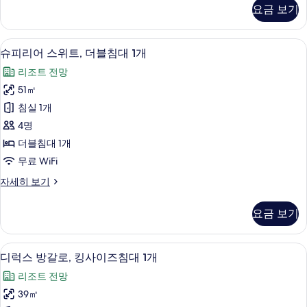
2
리
요금 보기
어
개
룸,
사
싱
슈피리어 스위트, 더블침대 1개 | 미니바,
슈
15
글
진
슈피리어 스위트, 더블침대 1개
피
침
모
리조트 전망
대
리
두
2
51㎡
어
개
보
침실 1개
자
스
기
세
4명
위
히
더블침대 1개
보
트,
무료 WiFi
기
더
슈
자세히 보기
블
피
침
리
요금 보기
어
대
스
1
위
디럭스 방갈로, 킹사이즈침대 1개 | 미니바
디
12
트,
개
디럭스 방갈로, 킹사이즈침대 1개
럭
더
사
리조트 전망
블
스
진
침
39㎡
방
대