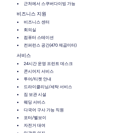
근처에서 스쿠버다이빙 가능
비즈니스 지원
비즈니스 센터
회의실
컴퓨터 스테이션
컨퍼런스 공간(470 제곱미터)
서비스
24시간 운영 프런트 데스크
콘시어지 서비스
투어/티켓 안내
드라이클리닝/세탁 서비스
짐 보관 시설
웨딩 서비스
다국어 구사 가능 직원
포터/벨보이
자전거 대여
일광욕 의자