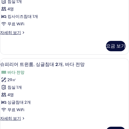
용
침실 1개
대
갈
수
1
4명
로,
개,
영
킹사이즈침대 1개
전
킹
장,
무료 WiFi
용
사
수
바
디
자세히 보기
영
이
럭
다
장,
즈
스
바
정
요금 보기
방
침
다
면
갈
정
대
로,
사
면
슈피리어 트윈룸, 싱글침대 2개, 바다 전망
슈
11
킹
슈피리어 트윈룸, 싱글침대 2개, 바다 전망
1
자
진
피
사
세
개,
바다 전망
이
모
리
히
전
즈
29㎡
보
두
어
침
기
용
침실 1개
대
보
트
수
1
4명
기
윈
개,
영
싱글침대 2개
전
룸,
장
무료 WiFi
용
싱
수
사
슈
자세히 보기
영
글
피
진
장
침
리