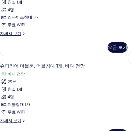
모
침실 1개
1
갈
두
개
4명
로,
자
보
킹사이즈침대 1개
세
킹
기
무료 WiFi
히
사
보
디
자세히 보기
기
이
럭
즈
스
요금 보기
방
침
갈
대
로,
슈피리어 더블룸, 더블침대 1개, 바다 전망
슈
14
킹
슈피리어 더블룸, 더블침대 1개, 바다 전망
1
피
사
개
바다 전망
이
리
사
즈
29㎡
어
침
진
침실 1개
대
더
모
1
4명
블
개
두
더블침대 1개
자
룸,
보
무료 WiFi
세
더
히
기
슈
자세히 보기
보
블
피
기
리