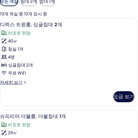
모든 객실
침대 2개
침대 1개
실
에
13개 객실 중 13개 표시 중
사
디럭스 트윈룸, 싱글침대 2개 | 미니바, 
디
13
디럭스 트윈룸, 싱글침대 2개
용
럭
가
리조트 전망
스
능
40㎡
트
한
침실 1개
윈
필
4명
터
룸,
싱글침대 2개
싱
무료 WiFi
글
디
자세히 보기
침
럭
대
스
요금 보기
트
2
윈
개
룸,
미니바, 객실 내 금고, 책상, 노트북 작업
슈
8
싱
사
슈피리어 더블룸, 더블침대 1개
피
글
진
리조트 전망
침
리
모
대
29㎡
어
2