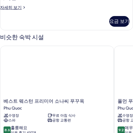
수
룸,
장
영
슈
자세히 보기
싱
장
피
전
전
글
리
망
요금 보기
망
어
침
자
사
룸,
세
대
싱
비슷한 숙박 시설
진
히
글
2
보
모
침
개,
베스트 웨스턴 프리미어 소나씨 푸꾸옥
풀먼 푸
기
대
두
수
2
보
개,
영
수
기
장
영
장
전
전
망
망
자
사
세
베
풀
베스트 웨스턴 프리미어 소나씨 푸꾸옥
풀먼 
진
히
스
먼
Phu Quoc
Phu Qu
보
모
트
푸
기
수영장
무료 아침 식사
수영장
웨
꾸
두
스파
공항 교통편
공항 
스
옥
보
턴
비
10
10
훌륭해요
매우
8.6
9.2
프
치
점
점
이용 후기 437개
이용 