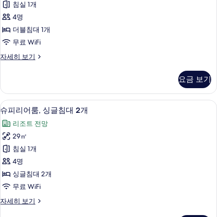
두
침실 1개
개
더
보
자
4명
블
세
기
더블침대 1개
히
룸,
무료 WiFi
보
더
기
슈
자세히 보기
블
피
침
리
요금 보기
어
대
더
1
블
미니바, 객실 내 금고, 책상, 노트북 작업
슈
10
룸,
개
슈피리어룸, 싱글침대 2개
피
더
사
리조트 전망
블
리
진
침
29㎡
어
대
모
침실 1개
1
룸,
두
개
4명
싱
자
보
싱글침대 2개
세
글
기
무료 WiFi
히
침
보
슈
자세히 보기
기
대
피