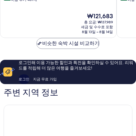
기
리
리
만
만
미
조
점
점
현
₩121,683
어
트
중
중
재
소
Phu
8.6
9.2
총 요금: ₩137,989
요
나
Quoc
점,
점,
세금 및 수수료 포함
금
씨
8월 13일 ~ 8월 14일
훌
매
₩121,683
푸
륭
우
꾸
비슷한 숙박 시설 비교하기
해
훌
옥
요,
륭
Phu
이
해
Quoc
용
요,
로그인해 이용 가능한 할인과 특전을 확인하실 수 있어요. 리워
후
이
드를 적립해 더 많은 여행을 즐겨보세요!
기
용
437
후
로그인
지금 무료 가입
개
기
367
주변 지역 정보
개