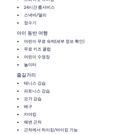
24시간 룸서비스
스낵바/델리
정수기
아이 동반 여행
어린이 무료 숙박(세부 정보 확인)
무료 키즈 클럽
어린이 수영장
놀이터
즐길거리
테니스 강습
피트니스 강습
요가 강습
배구
카야킹
해변 근처
근처에서 하이킹/바이킹 가능