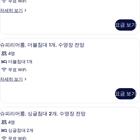
두
무료 WiFi
개
침
보
자
패
자세히 보기
대
세
밀
기
히
(여
리
요금 보기
보
룸,
러
기
침
개)
대
미니바, 객실 내 금고, 책상, 노트북 작업
슈
8
(여
슈피리어룸, 더블침대 1개, 수영장 전망
사
피
러
진
4명
개)
리
자
모
더블침대 1개
어
세
두
무료 WiFi
히
룸,
보
보
슈
자세히 보기
더
기
피
기
블
리
요금 보기
어
침
룸,
대
더
미니바, 객실 내 금고, 책상, 노트북 작업
슈
10
블
슈피리어룸, 싱글침대 2개, 수영장 전망
1
피
침
개,
4명
대
리
수
1
싱글침대 2개
어
개,
영
무료 WiFi