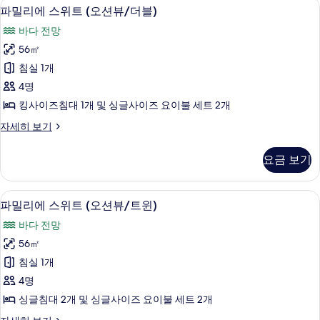
고급 침구, 오리/거위털 이불, 미니바, 
파
2
션
파밀리에 스위트 (오션뷰/더블)
트
밀
뷰/
윈)
바다 전망
패
리
밀
사
56㎡
에
리
진
침실 1개
트
스
윈)
모
4명
위
자
두
킹사이즈침대 1개 및 싱글사이즈 요이불 세트 2개
세
트
보
히
파
자세히 보기
(오
보
밀
기
기
션
리
요금 보기
에
뷰/
스
더
위
고급 침구, 오리/거위털 이불, 미니바, 
파
2
트
파밀리에 스위트 (오션뷰/트윈)
블)
밀
(오
사
바다 전망
션
리
뷰/
진
56㎡
에
더
모
침실 1개
블)
스
자
두
4명
위
세
보
싱글침대 2개 및 싱글사이즈 요이불 세트 2개
히
트
기
보
파