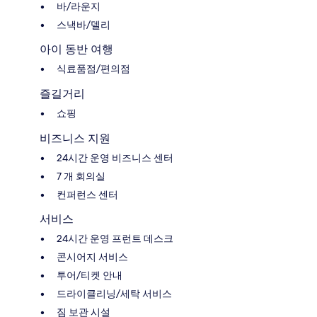
바/라운지
스낵바/델리
아이 동반 여행
식료품점/편의점
즐길거리
쇼핑
비즈니스 지원
24시간 운영 비즈니스 센터
7 개 회의실
컨퍼런스 센터
서비스
24시간 운영 프런트 데스크
콘시어지 서비스
투어/티켓 안내
드라이클리닝/세탁 서비스
짐 보관 시설