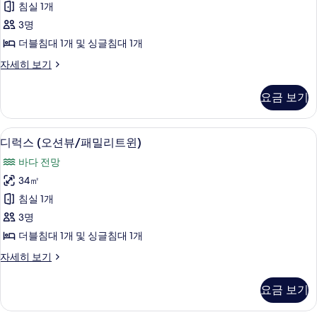
기
침실 1개
히
탠
보
3명
다
기
더블침대 1개 및 싱글침대 1개
드/
디
자세히 보기
패
럭
밀
스
요금 보기
(스
리
탠
트
다
고급 침구, 오리/거위털 이불, 미니바, 
디
2
드/
디럭스 (오션뷰/패밀리트윈)
윈)
럭
패
사
바다 전망
밀
스
리
진
34㎡
(오
트
모
침실 1개
윈)
션
자
두
3명
뷰/
세
보
더블침대 1개 및 싱글침대 1개
히
패
기
보
디
자세히 보기
밀
기
럭
리
스
요금 보기
(오
트
션