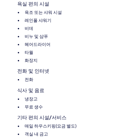
욕실 편의 시설
욕조 또는 샤워 시설
레인폴 샤워기
비데
비누 및 샴푸
헤어드라이어
타월
화장지
전화 및 인터넷
전화
식사 및 음료
냉장고
무료 생수
기타 편의 시설/서비스
매일 하우스키핑(요금 별도)
객실 내 금고