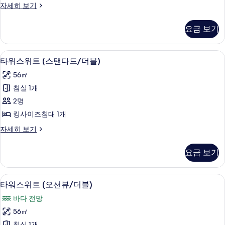
사
트
테
자세히 보기
뷰/
윈)
마
진
자
패
타
요금 보기
모
세
다
밀
히
미
두
리
보
(오
고급 침구, 오리/거위털 이불, 미니바, 
타
보
기
4
션
타워스위트 (스탠다드/더블)
트
워
뷰/
기
윈)
56㎡
패
스
밀
사
침실 1개
위
리
진
2명
트
트
윈)
모
킹사이즈침대 1개
(스
자
두
타
자세히 보기
세
탠
워
보
히
다
스
보
요금 보기
기
위
기
드/
트
더
(스
고급 침구, 오리/거위털 이불, 미니바, 
타
3
탠
타워스위트 (오션뷰/더블)
블)
워
다
사
바다 전망
드/
스
더
진
56㎡
위
블)
침실 1개