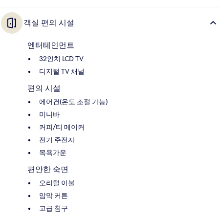
객실 편의 시설
엔터테인먼트
32인치 LCD TV
디지털 TV 채널
편의 시설
에어컨(온도 조절 가능)
미니바
커피/티 메이커
전기 주전자
목욕가운
편안한 숙면
오리털 이불
암막 커튼
고급 침구