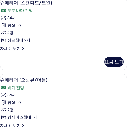
2
슈페리어 (스탠다드/트윈)
용
페
가
부분 바다 전망
리
능
34㎡
어
한
침실 1개
(스
필
2명
터
탠
싱글침대 2개
다
슈
자세히 보기
드/
페
트
리
요금 보기
어
윈)
(스
사
탠
고급 침구, 오리/거위털 이불, 미니바, 
슈
4
다
슈페리어 (오션뷰/더블)
진
페
드/
모
바다 전망
트
리
윈)
두
34㎡
어
자
보
침실 1개
세
(오
히
기
2명
션
보
킹사이즈침대 1개
기
뷰/
슈
자세히 보기