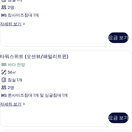
모
자
트
세
두
2명
(오
히
보
킹사이즈침대 1개
보
션
기
기
타
자세히 보기
뷰/
워
더
스
요금 보기
위
블)
트
사
(오
고급 침구, 오리/거위털 이불, 미니바, 
타
3
션
타워스위트 (오션뷰/패밀리트윈)
진
워
뷰/
모
바다 전망
더
스
블)
두
56㎡
위
자
보
침실 1개
세
트
히
기
2명
(오
보
퀸사이즈침대 1개 및 싱글침대 1개
기
션
타
자세히 보기
뷰/
워
패
스
요금 보기
위
밀
트
리
(오