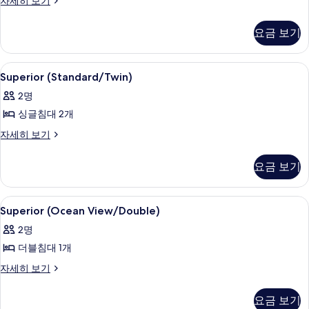
자세히 보기
(오
기
밀
션
리
요금 보기
에
뷰/
스
트
위
Superior
고급 침구, 오리/거위털 이불, 미니바, 
4
트
Superior (Standard/Twin)
윈)
(Standard/Twin)
(오
사
2명
션
사
뷰/
진
싱글침대 2개
진
트
모
Superior
자세히 보기
모
윈)
(Standard/Twin)
자
두
두
자
세
요금 보기
보
세
보
히
히
기
보
기
보
기
Superior
고급 침구, 오리/거위털 이불, 미니바, 
3
기
Superior (Ocean View/Double)
(Ocean
2명
View/Double)
더블침대 1개
사
진
Superior
자세히 보기
(Ocean
모
View/Double)
요금 보기
두
자