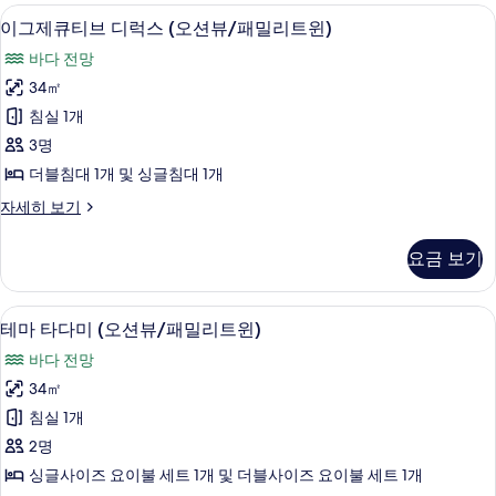
윈)
뷰/
고급 침구, 오리/거위털 이불, 미니바, 
이
1
패
이그제큐티브 디럭스 (오션뷰/패밀리트윈)
사
그
밀
진
바다 전망
리
제
트
모
34㎡
큐
윈)
두
침실 1개
자
티
세
보
3명
브
히
기
더블침대 1개 및 싱글침대 1개
보
디
기
이
자세히 보기
럭
그
스
제
요금 보기
큐
(오
티
션
브
고급 침구, 오리/거위털 이불, 미니바, 
테
1
디
테마 타다미 (오션뷰/패밀리트윈)
뷰/
마
럭
패
바다 전망
스
타
(오
밀
34㎡
다
션
리
침실 1개
뷰/
미
패
트
2명
(오
밀
윈)
싱글사이즈 요이불 세트 1개 및 더블사이즈 요이불 세트 1개
리
션