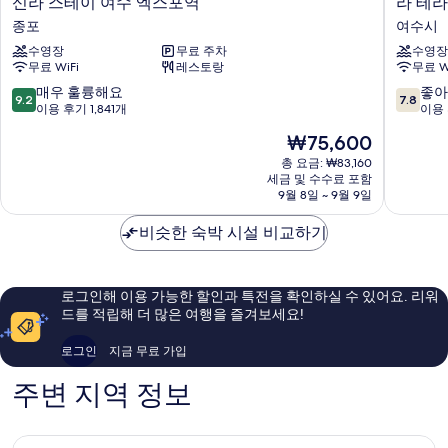
신
라
신라 스테이 여수 엑스포역
라 테
라
테
종포
여수시
스
라
수영장
무료 주차
수영장
테
스
무료 WiFi
레스토랑
무료 W
이
리
여
조
10
10
매우 훌륭해요
좋아
9.2
7.8
수
트
점
점
이용 후기 1,841개
이용 
엑
여
만
만
현
₩75,600
스
수
점
점
재
포
시
중
중
총 요금: ₩83,160
요
역
세금 및 수수료 포함
9.2
7.8
금
9월 8일 ~ 9월 9일
종
점,
점,
₩75,600
포
매
좋
비슷한 숙박 시설 비교하기
우
아
훌
요,
륭
이
해
용
로그인해 이용 가능한 할인과 특전을 확인하실 수 있어요. 리워
요,
후
드를 적립해 더 많은 여행을 즐겨보세요!
이
기
용
385
로그인
지금 무료 가입
후
개
기
주변 지역 정보
1,841
개