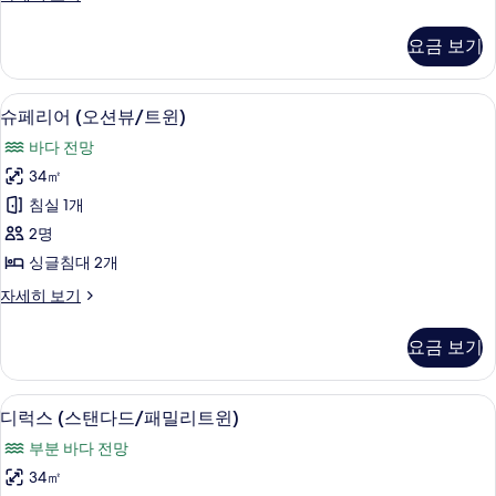
더
페
블)
리
요금 보기
어
사
(오
진
션
고급 침구, 오리/거위털 이불, 미니바, 
슈
2
뷰/
슈페리어 (오션뷰/트윈)
모
페
더
두
바다 전망
블)
리
자
보
34㎡
어
세
기
침실 1개
히
(오
보
2명
션
기
싱글침대 2개
뷰/
슈
자세히 보기
트
페
윈)
리
요금 보기
어
사
(오
진
션
고급 침구, 오리/거위털 이불, 미니바, 
디
2
뷰/
디럭스 (스탠다드/패밀리트윈)
모
럭
트
두
부분 바다 전망
윈)
스
자
보
34㎡
(스
세