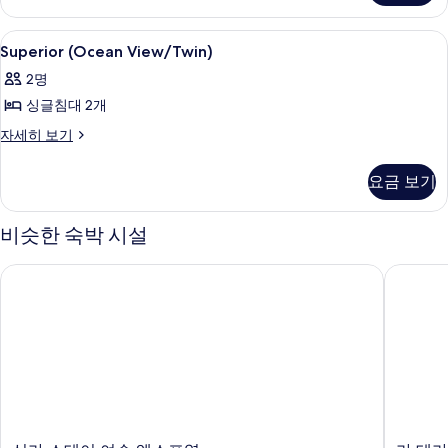
세
보
히
Superior
고급 침구, 오리/거위털 이불, 미니바, 
기
3
보
Superior (Ocean View/Twin)
(Ocean
기
2명
View/Twin)
싱글침대 2개
사
진
Superior
자세히 보기
(Ocean
모
View/Twin)
요금 보기
두
자
세
보
히
비슷한 숙박 시설
기
보
기
신라 스테이 여수 엑스포역
라 테라