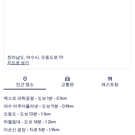
전라남도, 여수시, 오동도로 111
지도로 보기
지도
인근 명소
교통편
레스토랑
엑스포 과학공원
- 도보 1분
- 0.1km
여수 아쿠아플라넷
- 도보 11분
- 0.9km
오동도
- 도보 13분
- 1.1km
하멜등대
- 도보 14분
- 1.2km
이순신 광장
- 차로 5분
- 1.9km