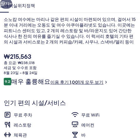
진
73+
소개
객실
위치
정책
갤
소노캄 여수에는 마리나 같은 편의 시설이 마련되어 있으며, 걸어서 15
러
분 이내 거리에는 오동도 및 여수 아쿠아플라넷도 있습니다. 이곳에는
피트니스 센터도 있고, 2 개의 레스토랑 및 바/라운지도 있어 간단한
리
식사나 한 잔의 여유를 즐기실 수 있습니다. 이 럭셔리 호텔의 기타 편
의 시설과 서비스로는 2 개의 커피숍/카페, 사우나, 스낵바/델리 등이
있습니다.
현
₩215,563
재
총 요금: ₩238,018
가
세금 및 수수료 포함
리셉션
격
8월 23일 ~ 8월 24일
은
이
매우 훌륭해요
9.2
이용 후기 1,001개 모두 보기
₩215,563
10점 만점 중 9.2점.
용
후
기
인기 편의 시설/서비스
무료 주차
무료 WiFi
레스토랑
에어컨
체육관
바