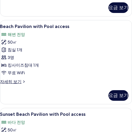
기
Beach
요금 보기
Suite
자
세
Beach
객실에서 보이는 전망
7
히
Beach Pavilion with Pool access
Pavilion
보
해변 전망
기
with
50㎡
Pool
access
침실 1개
사
3명
진
킹사이즈침대 1개
모
무료 WiFi
두
Beach
자세히 보기
Pavilion
보
with
기
요금 보기
Pool
access
자
Sunset
Sunset Beach Pavilion with Pool 
7
세
Sunset Beach Pavilion with Pool access
Beach
히
바다 전망
보
Pavilion
기
50㎡
with