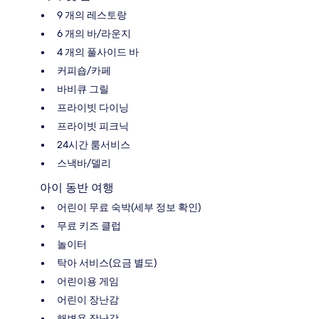
9 개의 레스토랑
6 개의 바/라운지
4 개의 풀사이드 바
커피숍/카페
바비큐 그릴
프라이빗 다이닝
프라이빗 피크닉
24시간 룸서비스
스낵바/델리
아이 동반 여행
어린이 무료 숙박(세부 정보 확인)
무료 키즈 클럽
놀이터
탁아 서비스(요금 별도)
어린이용 게임
어린이 장난감
해변용 장난감