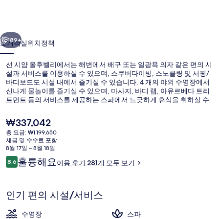
벨
리
이전
다음
의
189+
소개
객실
위치
정책
사
선 시얌 올후벨리에서는 해변에서 배구 또는 일광욕 의자 같은 편의 시
진
설과 서비스를 이용하실 수 있으며, 스쿠버다이빙, 스노클링 및 서핑/
바디보드도 시설 내에서 즐기실 수 있습니다. 4 개의 야외 수영장에서
갤
신나게 물놀이를 즐기실 수 있으며, 마사지, 바디 랩, 아유르베다 트리
러
트먼트 등의 서비스를 제공하는 스파에서 느긋하게 휴식을 취하실 수
도 있습니다. 9 개의 레스토랑 중 한 곳인 Sunset Restaurant의 경우 바
리
다 전망의 장점이 있으며, 아침, 점심 및 저녁 식사를 제공합니다. 이 럭
현
₩337,042
셔리 리조트에는 4 개의 풀사이드 바, 무료 키즈 클럽, 피트니스 센터
재
총 요금: ₩1,199,650
등이 마련되어 있습니다.
가
세금 및 수수료 포함
숙박 시설의 전망
격
8월 17일 ~ 8월 18일
은
이
훌륭해요
8.6
이용 후기 281개 모두 보기
₩337,042
10점 만점 중 8.6점.
용
후
기
인기 편의 시설/서비스
수영장
스파