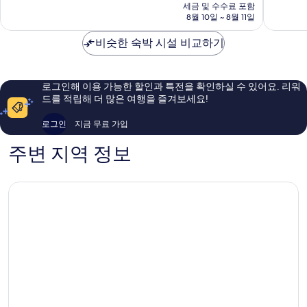
요
라
몰
점,
세금 및 수수료 포함
9.2
금
푸
8월 10일 ~ 8월 11일
디
훌
점,
₩549,065
시
브
륭
매
-
비슷한 숙박 시설 비교하기
바
해
우
올
이
요,
훌
인
IHG
이
륭
클
Kandoo
용
해
로그인해 이용 가능한 할인과 특전을 확인하실 수 있어요. 리워
루
후
요,
드를 적립해 더 많은 여행을 즐겨보세요!
시
기
이
브,
272
용
로그인
지금 무료 가입
프
개
후
리
기
주변 지역 정보
트
548
랜
개
스
퍼
포
함
Ailafushi