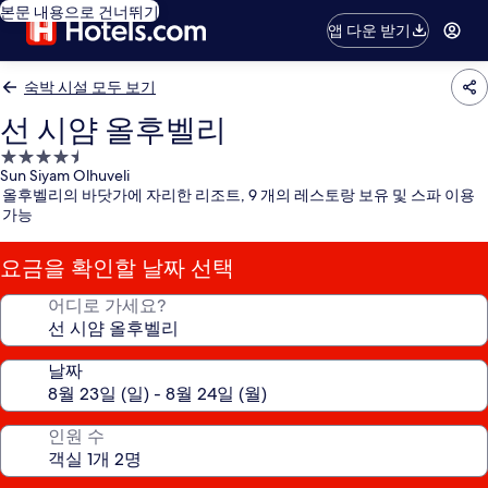
본문 내용으로 건너뛰기
앱 다운 받기
숙박 시설 모두 보기
선 시얌 올후벨리
4.5
Sun Siyam Olhuveli
성
올후벨리의 바닷가에 자리한 리조트, 9 개의 레스토랑 보유 및 스파 이용
급
가능
숙
박
요금을 확인할 날짜 선택
시
설
어디로 가세요?
날짜
인원 수