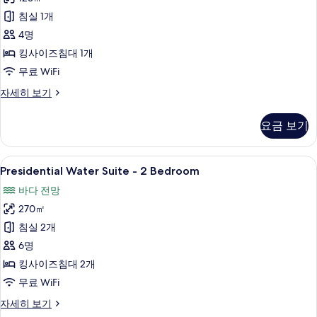
Villa
사
침실 1개
진
4명
모
킹사이즈침대 1개
두
무료 WiFi
보
Prestige
자세히 보기
Jacuzzi
기
Water
요금 보기
Villa
자
세
Presidential
Presidential Water Suite - 2 Be
5
히
Presidential Water Suite - 2 Bedroom
Water
보
바다 전망
기
Suite
270㎡
-
2
침실 2개
Bedroom
6명
사
킹사이즈침대 2개
진
무료 WiFi
모
Presidential
자세히 보기
두
Water