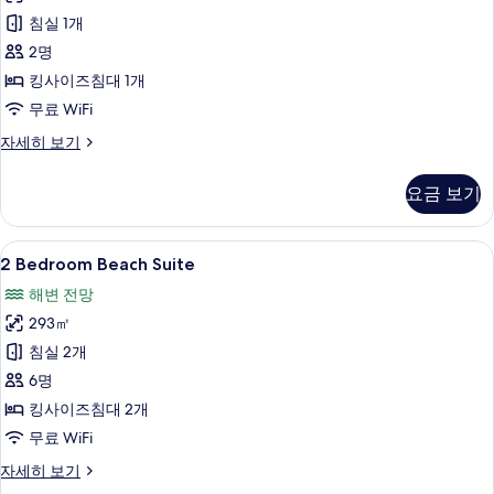
히
Pool
침실 1개
보
사
기
2명
진
킹사이즈침대 1개
모
무료 WiFi
두
Romantic
자세히 보기
Water
보
Villa
기
요금 보기
with
Pool
자
2
2 Bedroom Beach Suite | 미니바, 
6
세
2 Bedroom Beach Suite
Bedroom
히
해변 전망
보
Beach
기
293㎡
Suite
사
침실 2개
진
6명
모
킹사이즈침대 2개
두
무료 WiFi
보
2
자세히 보기
Bedroom