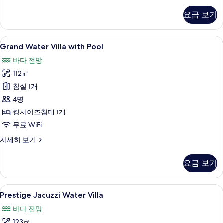
Villa
요금 보기
자
세
히
Grand
Grand Water Villa with Pool | 미
13
보
Grand Water Villa with Pool
Water
기
바다 전망
Villa
112㎡
with
Pool
침실 1개
사
4명
진
킹사이즈침대 1개
모
무료 WiFi
두
Grand
자세히 보기
Water
보
Villa
기
요금 보기
with
Pool
자
Prestige
Prestige Jacuzzi Water Villa | 미
6
세
Prestige Jacuzzi Water Villa
Jacuzzi
히
바다 전망
보
Water
기
123㎡