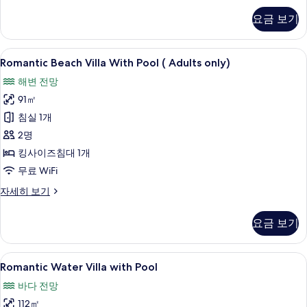
Suite
보
요금 보기
-
기
2
Bedroom
Romantic
Romantic Beach Villa With Pool ( 
5
자
Romantic Beach Villa With Pool ( Adults only)
Beach
세
해변 전망
히
Villa
보
91㎡
With
기
Pool
침실 1개
(
2명
Adults
킹사이즈침대 1개
only)
무료 WiFi
사
Romantic
자세히 보기
진
Beach
Villa
모
요금 보기
With
두
Pool
보
(
Romantic
Romantic Water Villa with Pool 
5
Adults
Romantic Water Villa with Pool
기
Water
only)
바다 전망
자
Villa
세
112㎡
with