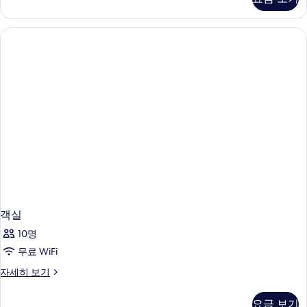
자
세
히
보
기
객실
10명
무료 WiFi
객
자세히 보기
실
자
요금 보기