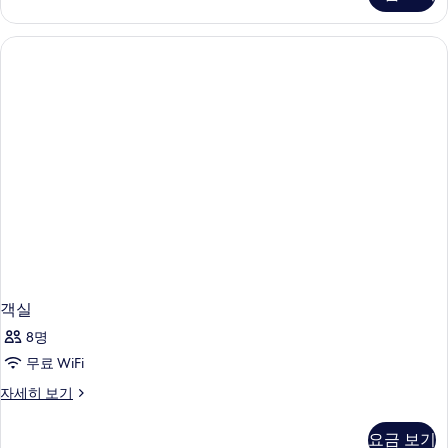
히
보
기
객실
8명
무료 WiFi
객
자세히 보기
실
자
요금 보기
세