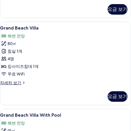
Beach
보
Suite
기
요금 보기
with
Pool
자
Grand
미니바, 객실 내 금고, 책상, 암막 커튼
5
세
Grand Beach Villa
Beach
히
해변 전망
보
Villa
기
80㎡
사
침실 1개
진
4명
모
킹사이즈침대 1개
두
무료 WiFi
보
기
Grand
자세히 보기
Beach
Villa
요금 보기
자
세
히
Grand
미니바, 객실 내 금고, 책상, 암막 커튼
11
보
Grand Beach Villa With Pool
Beach
기
해변 전망
Villa
91㎡