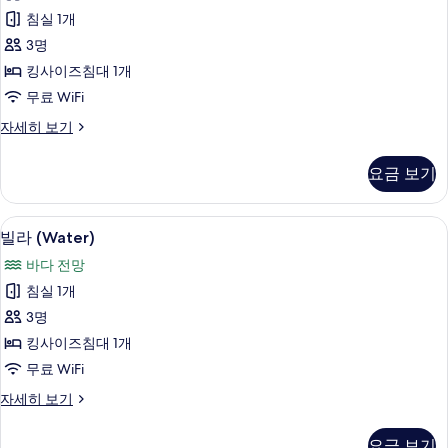
Pool
침실 1개
access
3명
사
킹사이즈침대 1개
진
무료 WiFi
모
Sunset
자세히 보기
두
Beach
Pavilion
보
요금 보기
with
기
Pool
access
빌라 (Water) | 미니바, 객실 내 금고, 
빌
5
자
빌라 (Water)
라
세
바다 전망
히
(Water)
보
침실 1개
사
기
3명
진
킹사이즈침대 1개
모
무료 WiFi
두
빌
자세히 보기
보
라
기
(Water)
요금 보기