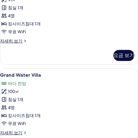
With
Pool
침실 1개
사
4명
진
킹사이즈침대 1개
모
무료 WiFi
두
Grand
자세히 보기
Beach
보
Villa
기
요금 보기
With
Pool
자
Grand
미니바, 객실 내 금고, 책상, 암막 커튼
6
세
Grand Water Villa
Water
히
바다 전망
보
Villa
기
100㎡
사
침실 1개
진
4명
모
킹사이즈침대 1개
두
무료 WiFi
보
기
Grand
자세히 보기
Water