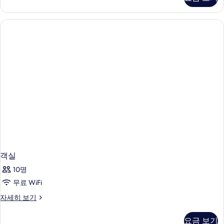
세
히
보
기
객실
10명
무료 WiFi
객
자세히 보기
실
자
요금 보기
세