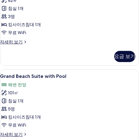
82㎡
사
침실 1개
진
3명
모
킹사이즈침대 1개
두
무료 WiFi
보
기
Deluxe
자세히 보기
Water
Villa
요금 보기
자
세
히
Grand
Grand Beach Suite with Pool | 
12
보
Grand Beach Suite with Pool
Beach
기
해변 전망
Suite
101㎡
with
Pool
침실 1개
사
5명
진
킹사이즈침대 1개
모
무료 WiFi
두
Grand
자세히 보기