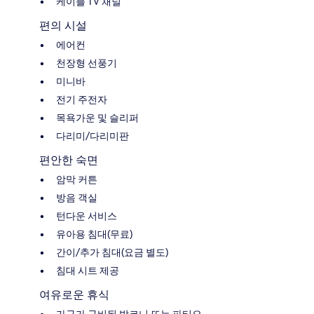
케이블 TV 채널
편의 시설
에어컨
천장형 선풍기
미니바
전기 주전자
목욕가운 및 슬리퍼
다리미/다리미판
편안한 숙면
암막 커튼
방음 객실
턴다운 서비스
유아용 침대(무료)
간이/추가 침대(요금 별도)
침대 시트 제공
여유로운 휴식
가구가 구비된 발코니 또는 파티오