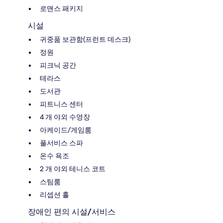
로맨스 패키지
시설
귀중품 보관함(프런트 데스크)
정원
피크닉 공간
테라스
도서관
피트니스 센터
4 개 야외 수영장
아케이드/게임룸
풀서비스 스파
온수 욕조
2 개 야외 테니스 코트
스팀룸
리셉션 홀
장애인 편의 시설/서비스