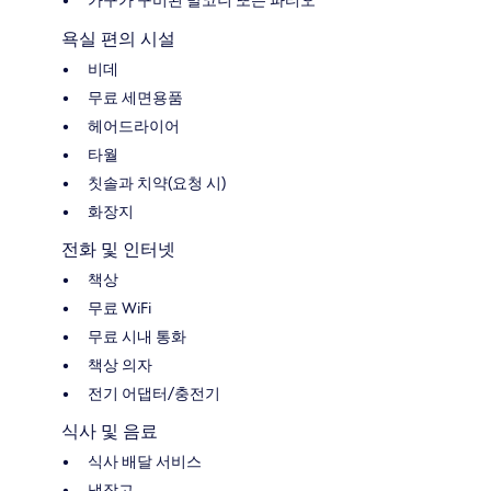
욕실 편의 시설
비데
무료 세면용품
헤어드라이어
타월
칫솔과 치약(요청 시)
화장지
전화 및 인터넷
책상
무료 WiFi
무료 시내 통화
책상 의자
전기 어댑터/충전기
식사 및 음료
식사 배달 서비스
냉장고