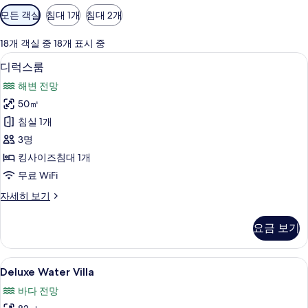
객
모든 객실
침대 1개
침대 2개
실
에
18개 객실 중 18개 표시 중
사
미니바, 객실 내 금고, 책상, 암막 커튼
디
6
디럭스룸
용
럭
가
해변 전망
스
능
50㎡
룸
한
침실 1개
사
필
3명
터
진
킹사이즈침대 1개
모
무료 WiFi
두
디
자세히 보기
보
럭
기
스
요금 보기
룸
자
세
Deluxe
Deluxe Water Villa | 미니바, 객실 내
6
히
Deluxe Water Villa
Water
보
바다 전망
기
Villa