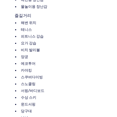
물놀이용 장난감
즐길거리
해변 위치
테니스
피트니스 강습
요가 강습
비치 발리볼
양궁
에코투어
카야킹
스쿠버다이빙
스노클링
서핑/바디보드
수상 스키
윈드서핑
당구대