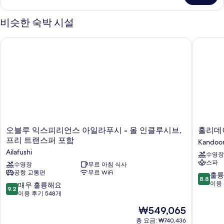
히
보
비슷한 숙박 시설
기
오블루 익스피리언스 아일라푸시 - 올 인클루시브, 프리 트랜스
홀리데이 
오
홀
오블루 익스피리언스 아일라푸시 - 올 인클루시브,
홀리데이
블
리
프리 트랜스퍼 포함
Kandoo
루
데
Ailafushi
수영장
익
이
스파
스
수영장
무료 아침 식사
인
공항 교통편
무료 WiFi
피
리
10
훌륭
8.8
리
조
점
이용 
10
매우 훌륭해요
9.2
언
트
만
점
이용 후기 548개
스
칸
점
만
현
₩549,065
아
두
중
점
재
일
마
8.8
중
총 요금: ₩740,436