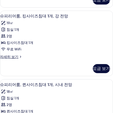
어
침
룸,
대
킹
슈피리어룸, 킹사이즈침대 1개, 강 전망 |
슈
12
사
슈피리어룸, 킹사이즈침대 1개, 강 전망
1
피
이
개,
19㎡
즈
리
시
침
침실 1개
어
대
내
2명
1
룸,
전
개,
킹사이즈침대 1개
킹
시
망
무료 WiFi
내
사
사
전
슈
자세히 보기
이
망
피
진
자
즈
리
모
요금 보기
세
어
침
히
두
룸,
대
보
킹
보
객실 내 금고, 책상, 방음 설비, 다리미
슈
기
11
사
슈피리어룸, 퀸사이즈침대 1개, 시내 전망
1
기
피
이
개,
18㎡
즈
리
강
침
침실 1개
어
대
전
2명
1
룸,
망
개,
퀸사이즈침대 1개