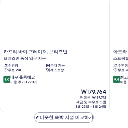
카프리 바이 프레이저, 브리즈번
아모라 
대
보
즈
모
기
침
1
두
대
개,
1
보
발
개,
기
발
코
코
니
니
자
사
세
카
아
카프리 바이 프레이저, 브리즈번
아모라
진
히
프
모
브리즈번 중심 업무 지구
스프링
보
모
리
라
기
수영장
주차 가능
수영장
바
호
두
무료 WiFi
레스토랑
무료 W
이
텔
보
프
브
10
10
매우 훌륭해요
최고
9.0
9.4
기
레
리
점
점
이용 후기 1,220개
이용 
이
즈
만
만
현
₩179,764
저,
번
점
점
재
브
스
중
중
총 요금: ₩197,742
요
리
세금 및 수수료 포함
프
9.0
9.4
금
8월 23일 ~ 8월 24일
즈
링
점,
점,
₩179,764
번
힐
매
최
비슷한 숙박 시설 비교하기
브
우
고
리
훌
예