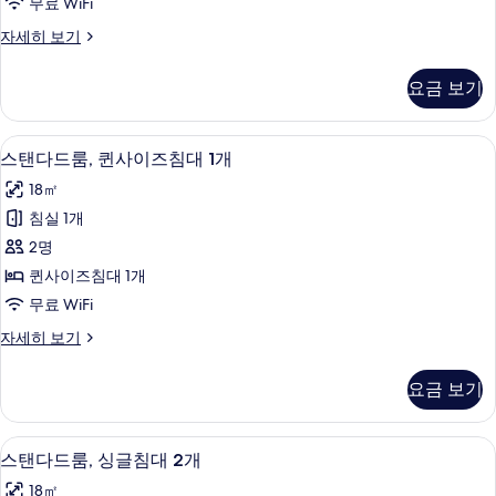
너
무료 WiFi
망,
사
사
코
스
자세히 보기
이
너
탠
진
자
즈
다
모
요금 보기
세
드
침
히
두
룸,
대
보
킹
보
스탠다드룸, 퀸사이즈침대 1개 | 객실 내
스
기
9
사
스탠다드룸, 퀸사이즈침대 1개
1
기
탠
이
개
18㎡
즈
다
사
침
침실 1개
드
대
진
2명
1
룸,
모
개
퀸사이즈침대 1개
퀸
자
두
무료 WiFi
세
사
보
히
스
자세히 보기
이
보
탠
기
기
즈
다
요금 보기
드
침
룸,
대
퀸
스탠다드룸, 싱글침대 2개 | 객실 내 금
스
10
사
스탠다드룸, 싱글침대 2개
1
탠
이
개
18㎡
즈