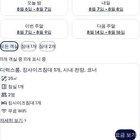
오늘 밤
내일
8월 6일 ~ 8월 7일
8월 7일 ~ 8월 8일
이번 주말 예약 가능 여부 확인, 8월 7일 ~ 8월 9일
다음 주말 예약 가능 여부 확인, 8월
이번 주말
다음 주말
8월 7일 ~ 8월 9일
8월 14일 ~ 8월 16일
객
모든 객실
침대 1개
침대 2개
실
에
11개 객실 중 11개 표시 중
사
디럭스룸, 킹사이즈침대 1개, 시내 전망, 
디
12
디럭스룸, 킹사이즈침대 1개, 시내 전망, 코너
용
럭
가
25㎡
스
능
침실 1개
룸,
한
2명
킹
필
킹사이즈침대 1개
터
사
무료 WiFi
이
디
자세히 보기
즈
럭
침
스
요금 보기
룸,
대