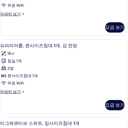
퀸
강
사
무료 WiFi
전
사
진
망
슈
자세히 보기
이
자
피
모
세
즈
리
두
요금 보기
히
어
침
보
보
룸,
대
기
퀸
기
슈피리어룸, 퀸사이즈침대 1개, 강 전망 |
슈
12
사
슈피리어룸, 퀸사이즈침대 1개, 강 전망
1
피
이
개,
18㎡
즈
리
시
침
침실 1개
어
대
내
2명
1
룸,
전
개,
퀸사이즈침대 1개
퀸
시
망
무료 WiFi
내
사
사
전
슈
자세히 보기
이
망
피
진
자
즈
리
모
요금 보기
세
어
침
히
두
룸,
대
보
퀸
보
이그제큐티브 스위트, 킹사이즈침대 1개 |
이
기
7
사
이그제큐티브 스위트, 킹사이즈침대 1개
1
기
그
이