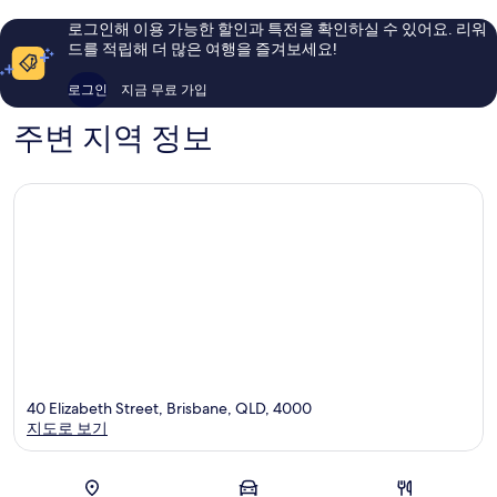
즈
륭
요,
번
해
이
로그인해 이용 가능한 할인과 특전을 확인하실 수 있어요. 리워
중
요,
용
드를 적립해 더 많은 여행을 즐겨보세요!
심
이
후
업
용
기
로그인
지금 무료 가입
무
후
1,531
지
기
개
주변 지역 정보
구
1,220
개
40 Elizabeth Street, Brisbane, QLD, 4000
지도로 보기
지도