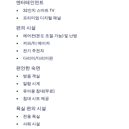
엔터테인먼트
32인치 스마트 TV
프리미엄 디지털 채널
편의 시설
에어컨(온도 조절 가능) 및 난방
커피/티 메이커
전기 주전자
다리미/다리미판
편안한 숙면
방음 객실
알람 시계
유아용 침대(무료)
침대 시트 제공
욕실 편의 시설
전용 욕실
샤워 시설