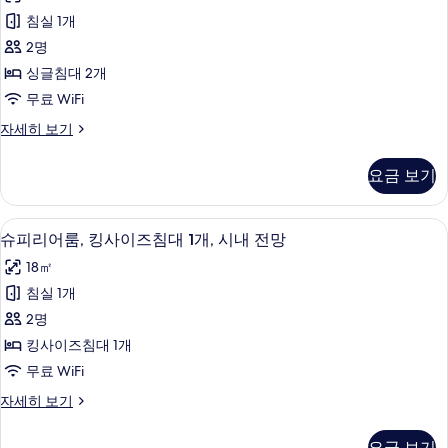
다
사
침
침실 1개
드
대
진
2명
1
룸,
모
개
싱글침대 2개
싱
자
두
무료 WiFi
세
글
보
히
스
자세히 보기
침
보
탠
기
기
대
다
요금 보기
드
2
룸,
개
싱
객실 내 금고, 책상, 방음 설비, 다리미
슈
10
글
사
슈피리어룸, 킹사이즈침대 1개, 시내 전망
피
침
진
18㎡
대
리
모
2
침실 1개
어
개
두
2명
자
룸,
보
세
킹사이즈침대 1개
킹
히
기
무료 WiFi
보
사
기
슈
자세히 보기
이
피
즈
리
요금 보기