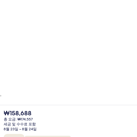
현
₩158,688
재
총 요금: ₩174,557
가
세금 및 수수료 포함
격
8월 23일 ~ 8월 24일
은