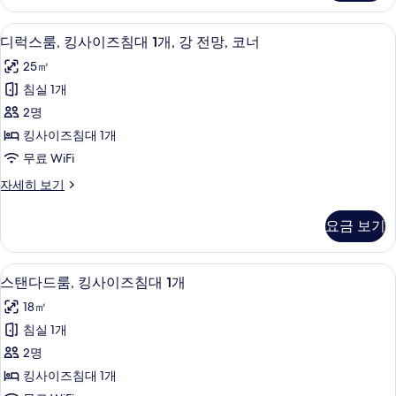
킹
1
사
디럭스룸, 킹사이즈침대 1개, 강 전망, 코
디
13
이
개,
디럭스룸, 킹사이즈침대 1개, 강 전망, 코너
럭
즈
시
25㎡
침
스
내
대
침실 1개
룸,
1
전
2명
개,
킹
망,
시
킹사이즈침대 1개
사
내
코
무료 WiFi
전
이
너
망,
디
자세히 보기
즈
코
럭
사
너
침
스
진
요금 보기
자
룸,
대
세
모
킹
1
히
사
두
스탠다드룸, 킹사이즈침대 1개 | 객실 내
스
보
9
이
개,
스탠다드룸, 킹사이즈침대 1개
보
기
탠
즈
강
18㎡
침
기
다
전
대
침실 1개
드
1
망,
2명
개,
룸,
코
강
킹사이즈침대 1개
킹
전