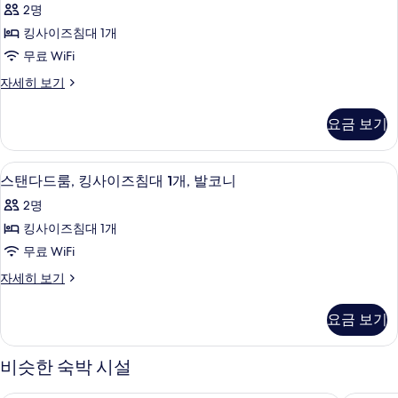
개,
2명
즈
제
강
침
킹사이즈침대 1개
큐
대
전
무료 WiFi
1
티
망
개,
이
자세히 보기
브
강
그
사
전
스
제
진
요금 보기
망
큐
위
자
모
티
세
트,
브
두
스탠다드룸, 킹사이즈침대 1개, 발코니 |
스
히
8
스
스탠다드룸, 킹사이즈침대 1개, 발코니
킹
보
보
탠
위
사
2명
기
트,
기
다
킹
이
킹사이즈침대 1개
드
사
즈
무료 WiFi
이
룸,
즈
침
스
자세히 보기
킹
침
탠
대
대
사
다
요금 보기
1
1
드
이
개
개
룸,
자
즈
킹
비슷한 숙박 시설
사
세
사
침
히
진
이