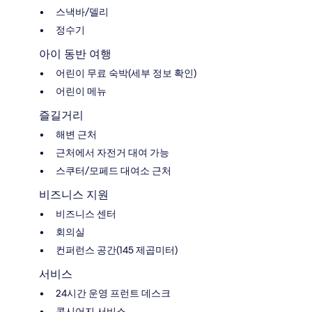
스낵바/델리
정수기
아이 동반 여행
어린이 무료 숙박(세부 정보 확인)
어린이 메뉴
즐길거리
해변 근처
근처에서 자전거 대여 가능
스쿠터/모페드 대여소 근처
비즈니스 지원
비즈니스 센터
회의실
컨퍼런스 공간(145 제곱미터)
서비스
24시간 운영 프런트 데스크
콘시어지 서비스