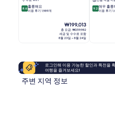
무료 WiFi
연결 객실 이
운
버
10
10
훌륭해요
매우 훌륭
노
8.6
9.2
점
점
이용 후기 1,989개
이용 후기 1,
스
만
만
예
점
점
술
현
₩199,013
중
중
지
재
8.6
9.2
총 요금: ₩259,982
구
요
점,
점,
세금 및 수수료 포함
금
8월 23일 ~ 8월 24일
훌
매
₩199,013
륭
우
해
훌
요,
륭
이
해
용
요,
로그인해 이용 가능한 할인과 특전을 확
후
이
여행을 즐겨보세요!
기
용
1,989
후
주변 지역 정보
개
기
1,009
개