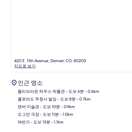
420 E. 11th Avenue, Denver, CO, 80203
지도로 보기
인근 명소
몰리브라운 하우스 박물관
- 도보 6분
- 0.6km
콜로라도 주청사 빌딩
- 도보 8분
- 0.7km
지
덴버 미술관
- 도보 10분
- 0.9km
오그던 극장
- 도보 11분
- 1.0km
16번가
- 도보 13분
- 1.1km