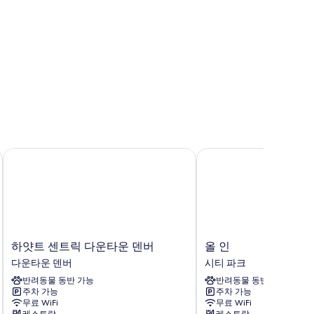
하얏트 센트릭 다운타운 덴버
올 인
하
올
하얏트 센트릭 다운타운 덴버
올 인
얏
인
다운타운 덴버
시티 파크
트
시
반려동물 동반 가능
반려동물 동반 가능
센
티
주차 가능
주차 가능
트
파
무료 WiFi
무료 WiFi
릭
크