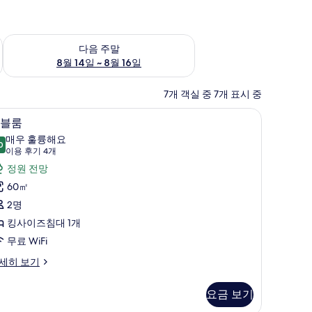
~ 8월 9일
다음 주말 예약 가능 여부 확인, 8월 14일 ~ 8월 16일
다음 주말
8월 14일 ~ 8월 16일
7개 객실 중 7개 표시 중
비, 다리미/다리미판
더블룸 | 고급 침구, 오리/거위털 이불, 방음 설
더
5
블룸
블
매우 훌륭해요
0
9.0점 만점 중 10점
룸
(이
이용 후기 4개
용
사
정원 전망
후
진
60㎡
기
모
2명
4
두
킹사이즈침대 1개
개)
보
무료 WiFi
기
세히 보기
요금 보기