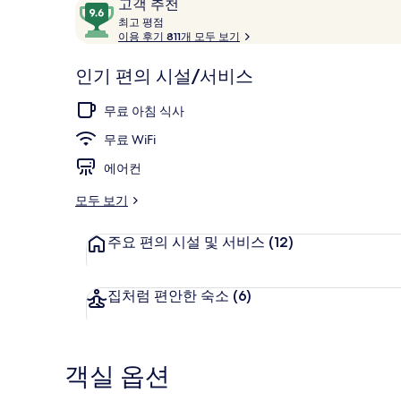
이
10
고객 추천
용
최
점
최고 평점
고
이용 후기 811개 모두 보기
후
만
기
점
외관
평
인기 편의 시설/서비스
중
점
9.6
무료 아침 식사
점,
고
무료 WiFi
객
에어컨
추
천
모두 보기
주요 편의 시설 및 서비스
(12)
집처럼 편안한 숙소
(6)
객실 옵션