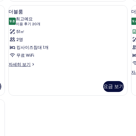
히
털 이불, 방음 설비, 다리미/다리미판
더블룸 | 고급 침구, 오리/거위털 이불,
더
4
보
더블룸
더
블
기
최고예요
9.8
9.
9.8점 만점 중 10점
룸
(이
이용 후기 20개
용
사
51㎡
후
진
2명
기
모
킹사이즈침대 1개
20
두
무료 WiFi
개)
보
더
자세히 보기
블
기
더
자
룸
블
자
룸
세
기
요금 보기
자
히
세
보
히
방음 설비, 다리미/다리미판
기
보
기