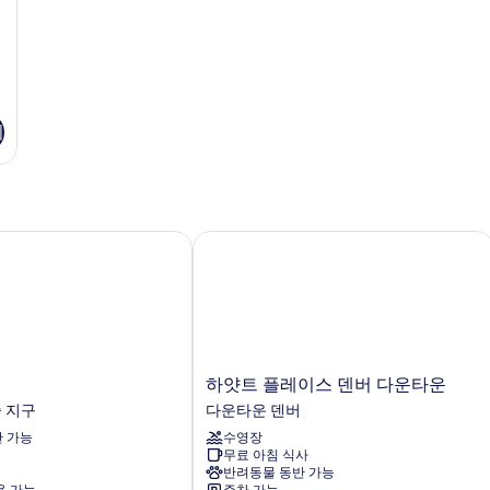
기
하얏트 플레이스 덴버 다운타운
하
하얏트 플레이스 덴버 다운타운
얏
 지구
다운타운 덴버
트
 가능
수영장
플
무료 아침 식사
레
반려동물 동반 가능
이