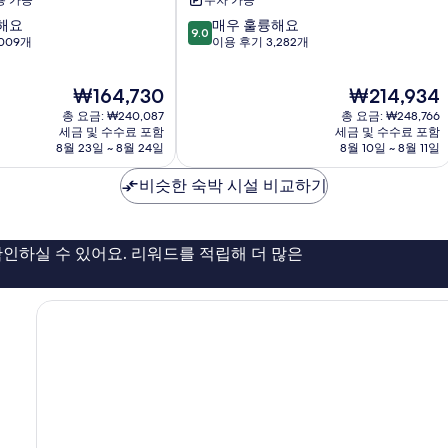
용 가능
주차 가능
스
10
해요
매우 훌륭해요
덴
9.0
점
009개
이용 후기 3,282개
버
만
다
점
운
현
현
₩164,730
₩214,934
중
타
재
재
9.0
총 요금: ₩240,087
운
총 요금: ₩248,766
요
요
점,
세금 및 수수료 포함
세금 및 수수료 포함
다
금
금
8월 23일 ~ 8월 24일
8월 10일 ~ 8월 11일
매
운
₩164,730
₩214,934
우
타
비슷한 숙박 시설 비교하기
훌
운
륭
덴
해
버
요,
인하실 수 있어요. 리워드를 적립해 더 많은
이
용
후
기
3,282
개