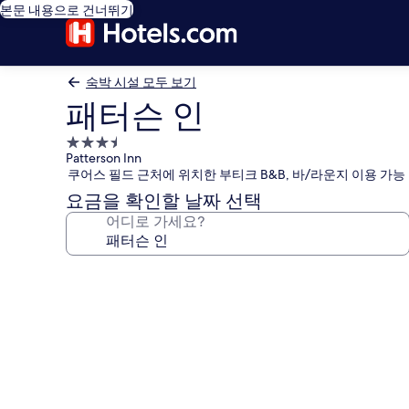
본문 내용으로 건너뛰기
숙박 시설 모두 보기
패터슨 인
3.5
Patterson Inn
성
쿠어스 필드 근처에 위치한 부티크 B&B, 바/라운지 이용 가능
급
요금을 확인할 날짜 선택
숙
어디로 가세요?
박
시
설
패
터
슨
인
의