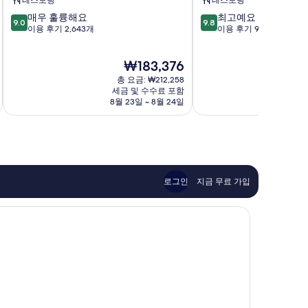
레스토랑
레스토랑
다
10
10
매우 훌륭해요
최고예요
운
9.0
9.8
점
점
이용 후기 2,643개
이용 후기 99개
타
만
만
운
점
점
덴
현
₩183,376
중
중
버
재
9.0
9.8
다
총 요금: ₩212,258
요
점,
점,
세금 및 수수료 포함
운
금
8월 23일 ~ 8월 24일
매
최
타
₩183,376
우
고
운
훌
예
덴
륭
요,
버
해
이
요,
용
이
후
로그인
지금 무료 가입
용
기
후
99
기
개
2,643
개