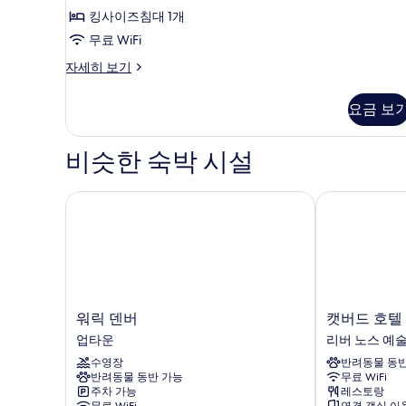
기
모
킹사이즈침대 1개
6
두
무료 WiFi
개)
보
더
자세히 보기
블
기
룸
요금 보
자
세
히
비슷한 숙박 시설
보
기
워릭 덴버
캣버드 호텔
워
캣
워릭 덴버
캣버드 호텔
릭
버
업타운
리버 노스 예술
덴
드
수영장
반려동물 동반
버
호
반려동물 동반 가능
무료 WiFi
업
텔
주차 가능
레스토랑
타
리