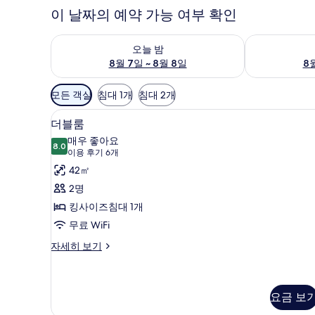
이 날짜의 예약 가능 여부 확인
오늘 밤 예약 가능 여부 확인, 8월 7일 ~ 8월 8일
내일 예약 가능 
오늘 밤
8월 7일 ~ 8월 8일
8월
객
모든 객실
침대 1개
침대 2개
실
더블룸 | 고급 침구, 오리/거위
더
에
5
더블룸
블
사
매우 좋아요
8.0
용
8.0점 만점 중 10점
룸
(이
이용 후기 6개
가
용
사
42㎡
능
후
진
2명
한
기
모
킹사이즈침대 1개
필
6
두
무료 WiFi
터
개)
보
더
자세히 보기
블
기
룸
자
세
요금 보
히