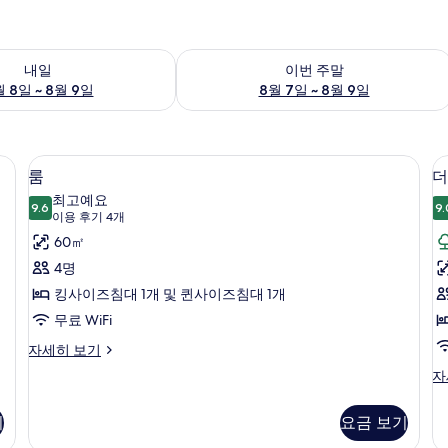
여부 확인, 8월 8일 ~ 8월 9일
이번 주말 예약 가능 여부 확인, 8월 7일 
내일
이번 주말
 8일 ~ 8월 9일
8월 7일 ~ 8월 9일
털 이불, 방음 설비, 다리미/다리미판
고급 침구, 오리/거위털 이불, 방음 설
룸
4
룸
더
사
최고예요
9.6
9.
9.6점 만점 중 10점
진
(이
이용 후기 4개
용
모
60㎡
후
두
4명
기
보
킹사이즈침대 1개 및 퀸사이즈침대 1개
4
기
무료 WiFi
개)
룸
자세히 보기
자
더
자
세
블
히
룸
보
기
요금 보기
자
기
세