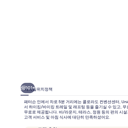
사
진
갤
러
리
101+
소개
객실
위치
정책
패터슨 인에서 차로 5분 거리에는 콜로라도 컨벤션센터, Un
서 하이킹/바이킹 트레일 및 래프팅 등을 즐기실 수 있고, 무료
무료로 제공됩니다. 바/라운지, 테라스, 정원 등의 편의 시설
고객 서비스 및 아침 식사에 대단히 만족하셨어요.