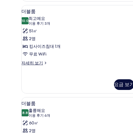
보
더블룸 | 고급 침구, 오리/거위
더
기
4
더블룸
블
최고예요
10.0
10.0점 만점 중 10점
룸
(이
이용 후기 3개
용
사
51㎡
후
진
2명
기
모
킹사이즈침대 1개
3
두
무료 WiFi
개)
보
더
자세히 보기
블
기
룸
자
세
요금 보
히
보
고급 침구, 오리/거위털 이불, 
더
기
5
더블룸
블
훌륭해요
8.8
8.8점 만점 중 10점
룸
(이
이용 후기 6개
용
사
60㎡
후
진
2명