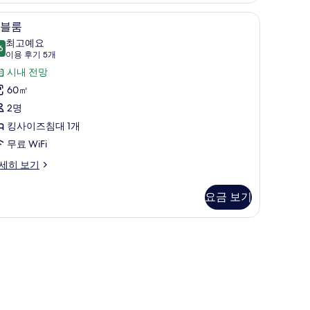
 방음 설비, 다리미/다리미판
더블룸 | 고급 침구, 오리/거위털 이불, 방음 설
더
6
블룸
블
최고예요
6
9.6점 만점 중 10점
룸
(이
이용 후기 5개
용
사
시내 전망
후
진
60㎡
기
모
2명
5
두
킹사이즈침대 1개
개)
보
무료 WiFi
기
세히 보기
요금 보기