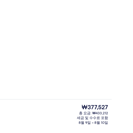
코니 전망
계단
현
₩377,527
재
총 요금: ₩433,212
가
세금 및 수수료 포함
급 침구, 오리/거위털 이불, 방음 설비, 다리미/다리미판
리셉션
격
8월 9일 ~ 8월 10일
은
₩377,527