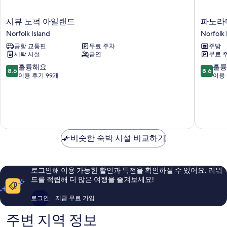
시
파
시뷰 노퍽 아일랜드
파노라
뷰
노
Norfolk Island
Norfolk 
노
라
공항 교통편
무료 주차
주방
퍽
마
세탁 시설
금연
무료 
아
시
일
사
10
10
훌륭해요
훌륭
8.6
8.6
랜
이
점
점
이용 후기 99개
이용 
드
드
만
만
Norfolk
아
점
점
Island
파
중
중
트
8.6
8.6
먼
점,
점,
트
훌
훌
비슷한 숙박 시설 비교하기
Norfolk
륭
륭
Island
해
해
요,
요,
이
이
로그인해 이용 가능한 할인과 특전을 확인하실 수 있어요. 리워
용
용
드를 적립해 더 많은 여행을 즐겨보세요!
후
후
기
기
로그인
지금 무료 가입
99
111
개
개
주변 지역 정보