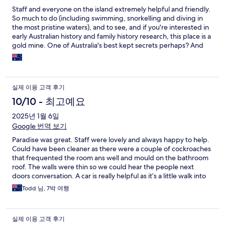
Staff and everyone on the island extremely helpful and friendly.
So much to do (including swimming, snorkelling and diving in
the most pristine waters), and to see, and if you're interested in
early Australian history and family history research, this place is a
gold mine. One of Australia's best kept secrets perhaps? And
what a bonus, no flies! Just loved it.
실제 이용 고객 후기
10/10 - 최고예요
2025년 1월 6일
Google 번역 보기
Paradise was great. Staff were lovely and always happy to help.
Could have been cleaner as there were a couple of cockroaches
that frequented the room ans well and mould on the bathroom
roof. The walls were thin so we could hear the people next
doors conversation. A car is really helpful as it’s a little walk into
town. Great facility
Todd 님, 7박 여행
실제 이용 고객 후기