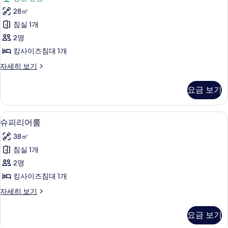
다
28㎡
드
침실 1개
룸,
2명
정
킹사이즈침대 1개
원
스
자세히 보기
사
탠
진
다
요금 보기
드
모
룸,
두
정
슈피리어룸 | 필로우탑 침대, 책상, 노트
슈
6
원
슈피리어룸
보
피
자
기
38㎡
세
리
히
침실 1개
어
보
2명
기
룸
킹사이즈침대 1개
사
슈
자세히 보기
진
피
모
리
요금 보기
어
두
룸