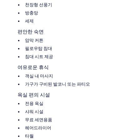
천장형 선풍기
방충망
세제
편안한 숙면
암막 커튼
필로우탑 침대
침대 시트 제공
여유로운 휴식
객실 내 마사지
가구가 구비된 발코니 또는 파티오
욕실 편의 시설
전용 욕실
샤워 시설
무료 세면용품
헤어드라이어
타월