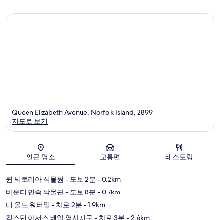
Queen Elizabeth Avenue, Norfolk Island, 2899
지도로 보기
지도
인근 명소
교통편
레스토랑
퀸 빅토리아 식물원
- 도보 2분
- 0.2km
바운티 민속 박물관
- 도보 8분
- 0.7km
디 올드 워터밀
- 차로 2분
- 1.9km
킹스턴 아서스 베일 역사지구
- 차로 3분
- 2.6km