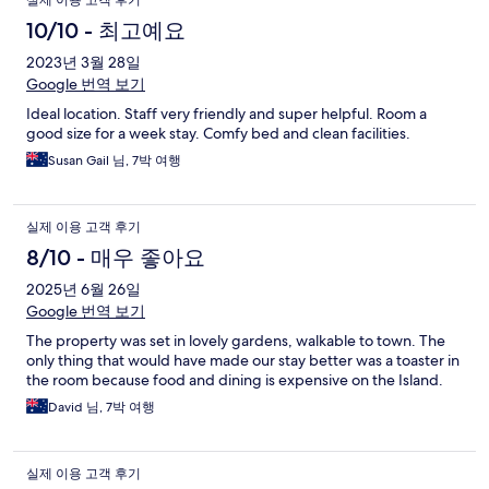
실제 이용 고객 후기
10/10 - 최고예요
2023년 3월 28일
Google 번역 보기
Ideal location. Staff very friendly and super helpful. Room a
good size for a week stay. Comfy bed and clean facilities.
Susan Gail 님, 7박 여행
실제 이용 고객 후기
8/10 - 매우 좋아요
2025년 6월 26일
Google 번역 보기
The property was set in lovely gardens, walkable to town. The
only thing that would have made our stay better was a toaster in
the room because food and dining is expensive on the Island.
David 님, 7박 여행
실제 이용 고객 후기