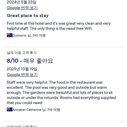
2024년 5월 23일
Google 번역 보기
Great place to stay
First time at this hotel and it’s was great very clean and very
helpful staff. The only thing is the need free Wifi.
Domenic 님, 3박 여행
실제 이용 고객 후기
8/10 - 매우 좋아요
2025년 10월 19일
Google 번역 보기
Staff were very helpful. The food in the restaurant was
excellent. The pool was very good and outside but warm
enough. The gardens were beautiful and lots of places to sit
outside or under the rotunda. Rooms had everything supplied
that you could need.
Annabel Catherine 님, 7박 여행