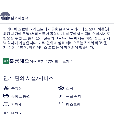
텔
이전
다음
&
80+
소개
객실
위치
정책
리
파라다이스 호텔 & 리조트에서 공항은 4.5km 거리에 있으며, 셔틀(정
조
해진 시간에 운행) 서비스를 제공합니다. 이곳에서는 딥티슈 마사지도
트
받으실 수 있고, 현지 요리 전문의 The Garden에서는 아침, 점심 및 저
녁 식사가 가능합니다. 기타 편의 시설과 서비스로는 2 개의 바/라운
의
지, 야외 수영장, 야외 테니스 코트 등이 마련되어 있습니다.
사
이
훌륭해요
8.6
이용 후기 47개 모두 보기
진
10점 만점 중 8.6점.
용
후
갤
근처 해변, 백사장, 해변 셔틀
기
인기 편의 시설/서비스
러
리
수영장
스파
공항 교통편
무료 주차
인터넷
레스토랑
모두 보기