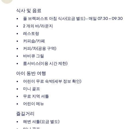
식사 및 음료
풀 브렉퍼스트 아침 식사(요금 별도) - 매일 07:30 ~ 09:30
2 개의 바/라운지
레스토랑
커피숍/카페
커피/차(공용 구역)
바비큐 그릴
룸서비스(이용 시간 제한)
아이 동반 여행
어린이 무료 숙박(세부 정보 확인)
미니 골프
무료 지역 셔틀
어린이 메뉴
즐길거리
해변 셔틀(요금 별도)