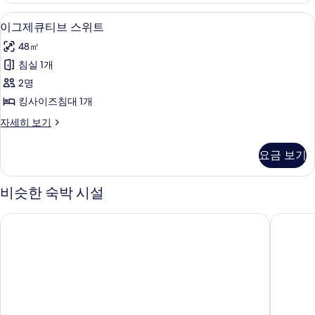
보
자
이그제큐티브 스위트 | 필로우탑 침대, 책
이
7
세
이그제큐티브 스위트
기
그
히
48㎡
보
제
기
침실 1개
큐
2명
티
킹사이즈침대 1개
브
이
자세히 보기
스
그
위
제
요금 보기
큐
트
티
사
브
비슷한 숙박 시설
스
진
위
시뷰 노퍽 아일랜드
파노라마
모
트
자
두
세
보
히
보
기
기