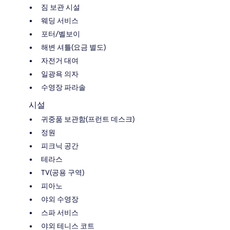
짐 보관 시설
웨딩 서비스
포터/벨보이
해변 셔틀(요금 별도)
자전거 대여
일광욕 의자
수영장 파라솔
시설
귀중품 보관함(프런트 데스크)
정원
피크닉 공간
테라스
TV(공용 구역)
피아노
야외 수영장
스파 서비스
야외 테니스 코트