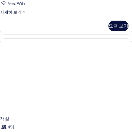
무료 WiFi
객
자세히 보기
실
자
요금 보기
세
히
보
기
객실
4명