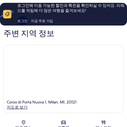
밀
용
요,
로그인해 이용 가능한 할인과 특전을 확인하실 수 있어요. 리워
라
후
이
드를 적립해 더 많은 여행을 즐겨보세요!
노
기
용
중
1,002
후
로그인
지금 무료 가입
앙
개
기
역
441
주변 지역 정보
개
Corso di Porta Nuova 1, Milan, MI, 20121
지도로 보기
지도