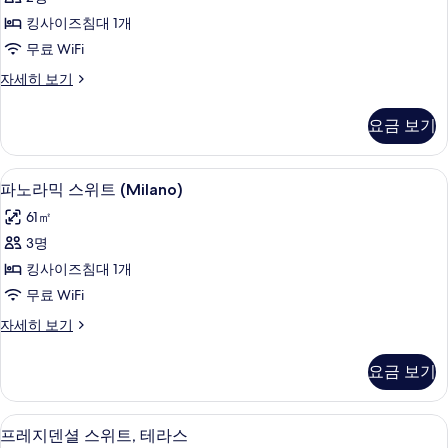
테
보
킹사이즈침대 1개
기
라
무료 WiFi
스
스
자세히 보기
(Penthouse)
위
사
트,
요금 보기
테
진
라
모
스
파노라믹 스위트 (Milano) | 고급 침구
파
4
(Penthouse)
두
파노라믹 스위트 (Milano)
노
자
보
61㎡
세
라
기
히
3명
믹
보
킹사이즈침대 1개
기
스
무료 WiFi
위
파
자세히 보기
트
노
(Milano)
라
요금 보기
믹
사
스
진
위
프레지덴셜 스위트, 테라스 | 고급 침구,
프
4
트
모
프레지덴셜 스위트, 테라스