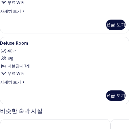
무료 WiFi
객
자세히 보기
실
자
요금 보기
세
히
보
Deluxe
고급 침구, 오리/거위털 이불, 미니바, 
1
기
Deluxe Room
Room
40㎡
사
3명
진
더블침대 1개
모
무료 WiFi
두
Deluxe
자세히 보기
보
Room
기
자
요금 보기
세
히
보
비슷한 숙박 시설
기
엑셀시어 호텔 갈리아, 럭셔리 컬렉션 호텔, 밀라노
아르마니