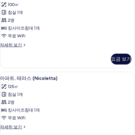
레
(Milano)
두
100㎡
자
지
보
세
침실 1개
덴
히
기
2명
보
셜
기
킹사이즈침대 1개
스
무료 WiFi
위
프
자세히 보기
트,
레
테
지
요금 보기
덴
라
셜
스
스
아파트, 테라스 (Nicoletta) | 거실 공
아
5
위
아파트, 테라스 (Nicoletta)
사
파
트,
진
125㎡
테
트,
라
모
침실 1개
테
스
두
2명
자
라
세
보
킹사이즈침대 1개
스
히
기
무료 WiFi
보
(Nicoletta)
기
아
자세히 보기
사
파