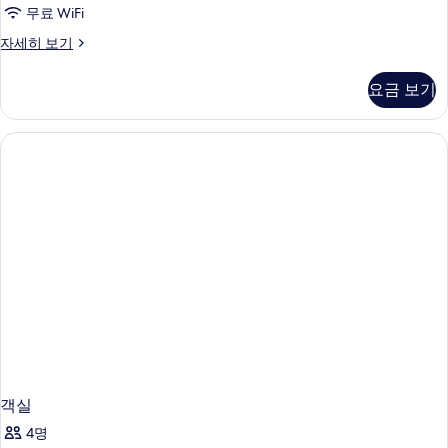
트
무료 WiFi
윈
프
자세히 보기
룸
리
사
미
요금 보기
엄
진
트
모
윈
룸
두
자
보
세
히
기
보
기
객실
4명