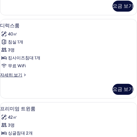
진
트,
요금 보기
테
모
라
두
스
고급 침구, 오리/거위털 이불, 미니바, 
디
5
(Nicoletta)
보
디럭스룸
럭
자
기
40㎡
세
스
히
침실 1개
룸
보
3명
기
사
킹사이즈침대 1개
진
무료 WiFi
모
디
자세히 보기
두
럭
보
스
요금 보기
룸
기
자
세
고급 침구, 오리/거위털 이불, 미니바, 
프
4
히
프리미엄 트윈룸
리
보
42㎡
기
미
3명
엄
싱글침대 2개