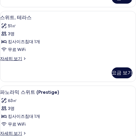
엄
진
스
모
위
스위트, 테라스 | 고급 침구, 오리/거위털
스
4
트
스위트, 테라스
두
위
자
보
51㎡
세
트,
히
기
3명
테
보
킹사이즈침대 1개
기
라
무료 WiFi
스
스
자세히 보기
사
위
진
트,
요금 보기
테
모
라
두
스
파노라믹 스위트 (Prestige) | 고급 침
파
4
자
파노라믹 스위트 (Prestige)
보
노
세
기
63㎡
히
라
보
3명
믹
기
킹사이즈침대 1개
스
무료 WiFi
위
파
자세히 보기