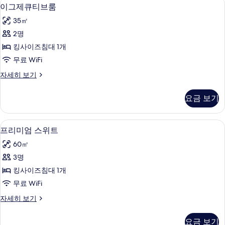
이
4
스
이그제큐티브룸
진
그
위
모
35㎡
트
제
자
두
2명
큐
세
보
킹사이즈침대 1개
히
티
보
기
무료 WiFi
브
기
이
자세히 보기
룸
그
사
제
요금 보기
큐
진
티
모
브
프리미엄 스위트 | 고급 침구, 오리/거위
프
5
룸
프리미엄 스위트
두
리
자
보
60㎡
세
미
히
기
3명
엄
보
킹사이즈침대 1개
기
스
무료 WiFi
위
프
자세히 보기
트
리
사
미
요금 보기