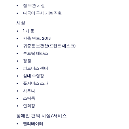
짐 보관 시설
다국어 구사 가능 직원
시설
1 개 동
건축 연도: 2013
귀중품 보관함(프런트 데스크)
루프탑 테라스
정원
피트니스 센터
실내 수영장
풀서비스 스파
사우나
스팀룸
연회장
장애인 편의 시설/서비스
엘리베이터