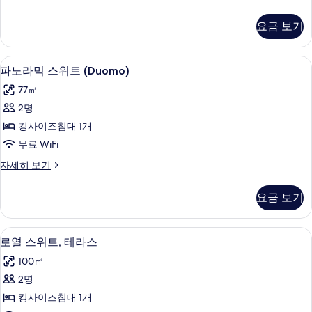
트
노
(Prestige)
라
요금 보기
믹
사
스
진
위
파노라믹 스위트 (Duomo) | 고급 침구
파
4
트
모
파노라믹 스위트 (Duomo)
노
(Prestige)
두
77㎡
자
라
보
세
2명
믹
히
기
킹사이즈침대 1개
보
스
기
무료 WiFi
위
파
자세히 보기
트
노
(Duomo)
라
요금 보기
믹
사
스
진
위
로열 스위트, 테라스 | 거실 공간 | 프리미
로
4
트
모
로열 스위트, 테라스
열
(Duomo)
두
100㎡
자
스
보
세
2명
위
히
기
킹사이즈침대 1개
보
트,