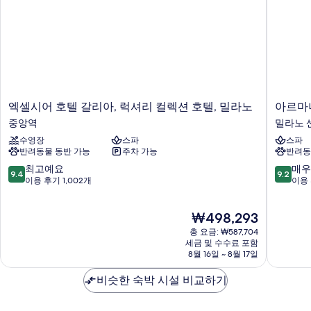
엑
아
엑셀시어 호텔 갈리아, 럭셔리 컬렉션 호텔, 밀라노
아르마
셀
르
중앙역
밀라노 
시
마
수영장
스파
스파
어
니
반려동물 동반 가능
주차 가능
반려동
호
호
텔
텔
10
10
최고예요
매우
9.4
9.2
갈
밀
점
점
이용 후기 1,002개
이용 
리
라
만
만
아,
노
점
점
현
₩498,293
럭
밀
중
중
재
셔
라
9.4
9.2
총 요금: ₩587,704
요
리
노
점,
점,
세금 및 수수료 포함
금
컬
8월 16일 ~ 8월 17일
센
최
매
₩498,293
렉
터
고
우
션
비슷한 숙박 시설 비교하기
예
훌
호
요,
륭
텔,
이
해