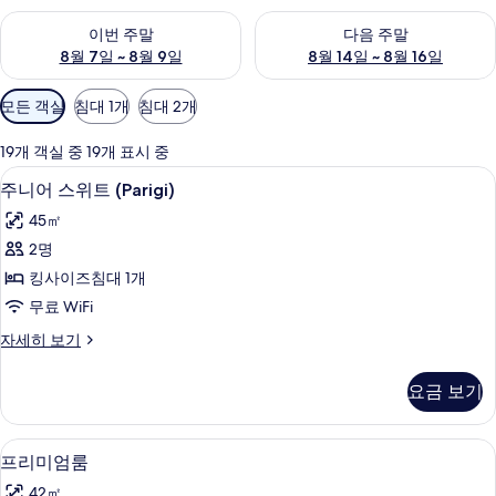
이번 주말 예약 가능 여부 확인, 8월 7일 ~ 8월 9일
다음 주말 예약 가능 여부 확인, 8월
이번 주말
다음 주말
8월 7일 ~ 8월 9일
8월 14일 ~ 8월 16일
객
모든 객실
침대 1개
침대 2개
실
에
19개 객실 중 19개 표시 중
사
고급 침구, 오리/거위털 이불, 미니바, 
주
4
주니어 스위트 (Parigi)
용
니
가
45㎡
어
능
2명
스
한
킹사이즈침대 1개
위
필
무료 WiFi
터
트
주
자세히 보기
(Parigi)
니
사
어
요금 보기
스
진
위
모
트
프리미엄룸 | 고급 침구, 오리/거위털 이
프
4
(Parigi)
두
프리미엄룸
리
자
보
42㎡