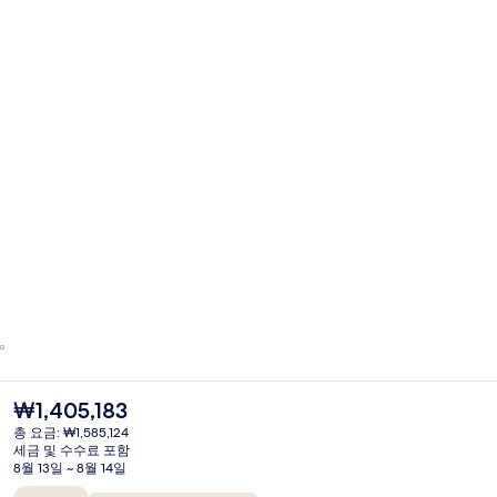
현
₩1,405,183
재
총 요금: ₩1,585,124
가
세금 및 수수료 포함
격
8월 13일 ~ 8월 14일
은