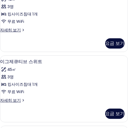
세
미
기
히
3명
엄
보
킹사이즈침대 1개
기
룸
무료 WiFi
사
프
자세히 보기
진
리
모
미
요금 보기
엄
두
룸
보
자
이그제큐티브 스위트 | 고급 침구, 오리/
이
4
세
이그제큐티브 스위트
기
그
히
45㎡
보
제
기
3명
큐
킹사이즈침대 1개
티
무료 WiFi
브
이
자세히 보기
스
그
위
제
요금 보기
큐
트
티
사
브
이그제큐티브룸 | 고급 침구, 오리/거위털