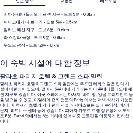
인근 명소
교통편
레스토랑
비아 몬테나폴레오네 패션 지구
- 도보 3분
- 0.3km
피나코테카 디 브레라
- 도보 5분
- 0.5km
밀라노 패션 지구
- 도보 6분
- 0.6km
라 스칼라 극장
- 도보 9분
- 0.8km
두오모 광장
- 도보 12분
- 1.1km
이 숙박 시설에 대한 정보
팔라초 파리지 호텔 & 그랜드 스파 밀란
팔라초 파리지 호텔 & 그랜드 스파 밀란에는 루프탑 테라스 같은 편의 시
설이 마련되어 있으며, 걸어서 5분 이내 거리에는 비아 몬테나폴레오네 패
션 지구도 있습니다. 이곳 스파에서는 마사지, 바디 랩, 얼굴 트리트먼트 등
을 받으실 수 있고, 이탈리아 요리 전문의 Parigi에서는 저녁 식사가 가능합
니다. 이 럭셔리 호텔의 기타 편의 시설과 서비스로는 실내 수영장, 바/라
운지, 피트니스 센터 등이 있습니다. 피아자 카부르 트램 정류장에서 도보
로 5분, Turati 역에서는 6분 거리에 있어 대중 교통편을 이용하기 편리합
니다.