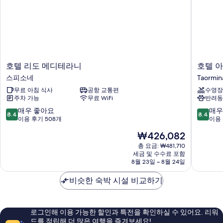
호
호
호텔 리도 메디테라니
호텔 아
텔
텔
스피소네
Taormin
리
아
무료 아침 식사
공항 교통편
수영장
도
리
주차 가능
무료 WiFi
반려동
메
스
디
톤
10
10
매우 좋아요
매우
8.4
8.4
테
&
점
점
이용 후기 508개
이용 
라
팔
만
만
현
₩426,082
니
라
점
점
재
스
초
중
중
총 요금: ₩481,710
요
피
세금 및 수수료 포함
산
8.4
8.4
금
8월 23일 ~ 8월 24일
소
타
점,
점,
₩426,082
네
카
매
매
비슷한 숙박 시설 비교하기
테
우
우
리
좋
좋
나
아
아
Taormin
요,
요,
로그인해 이용 가능한 할인과 특전을 확인하실 수 있어요. 리워
이
이
드를 적립해 더 많은 여행을 즐겨보세요!