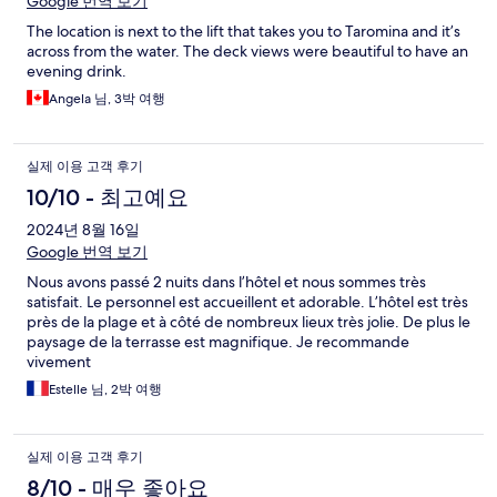
Google 번역 보기
The location is next to the lift that takes you to Taromina and it’s
across from the water. The deck views were beautiful to have an
evening drink.
Angela 님, 3박 여행
실제 이용 고객 후기
10/10 - 최고예요
2024년 8월 16일
Google 번역 보기
Nous avons passé 2 nuits dans l’hôtel et nous sommes très
satisfait. Le personnel est accueillent et adorable. L’hôtel est très
près de la plage et à côté de nombreux lieux très jolie. De plus le
paysage de la terrasse est magnifique. Je recommande
vivement
Estelle 님, 2박 여행
실제 이용 고객 후기
8/10 - 매우 좋아요