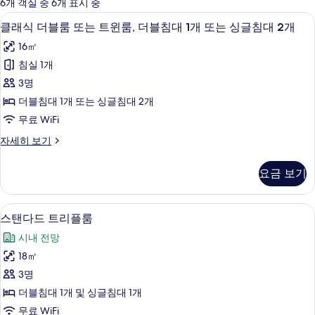
에
6개 객실 중 6개 표시 중
사
미니바, 객실 내 금고, 유아용 침대, 무료 
클
5
클래식 더블룸 또는 트윈룸, 더블침대 1개 또는 싱글침대 2개
용
래
가
16㎡
식
능
침실 1개
더
한
3명
블
필
더블침대 1개 또는 싱글침대 2개
터
룸
무료 WiFi
또
클
자세히 보기
는
래
트
식
요금 보기
더
윈
블
룸,
룸
미니바, 객실 내 금고, 유아용 침대, 무료 
스
5
또
스탠다드 트리플룸
더
탠
는
블
시내 전망
트
다
윈
침
18㎡
드
룸,
대
3명
더
트
1
블
더블침대 1개 및 싱글침대 1개
리
침
개
무료 WiFi