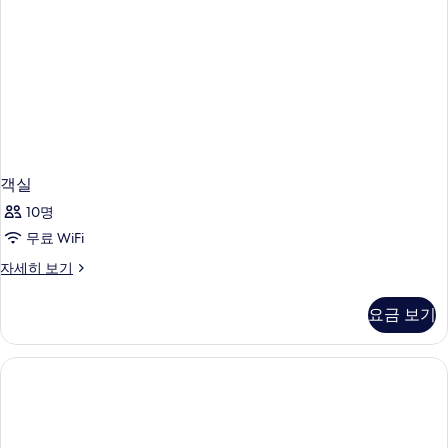
바
망
다
전
사
망
진
자
모
세
히
두
보
보
기
기
객실
10명
무료 WiFi
객
자세히 보기
실
자
요금 보기
세
히
보
기