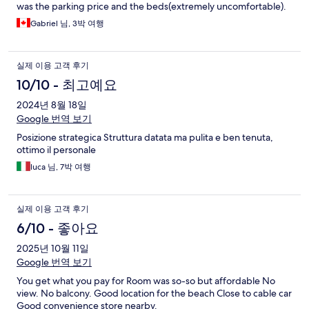
was the parking price and the beds(extremely uncomfortable).
Gabriel 님, 3박 여행
실제 이용 고객 후기
10/10 - 최고예요
2024년 8월 18일
Google 번역 보기
Posizione strategica Struttura datata ma pulita e ben tenuta,
ottimo il personale
luca 님, 7박 여행
실제 이용 고객 후기
6/10 - 좋아요
2025년 10월 11일
Google 번역 보기
You get what you pay for Room was so-so but affordable No
view. No balcony. Good location for the beach Close to cable car
Good convenience store nearby.