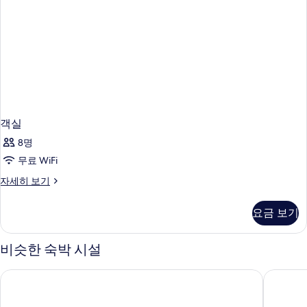
객실
8명
무료 WiFi
객
자세히 보기
실
자
요금 보기
세
히
보
비슷한 숙박 시설
기
호텔 리도 메디테라니
호텔 아리