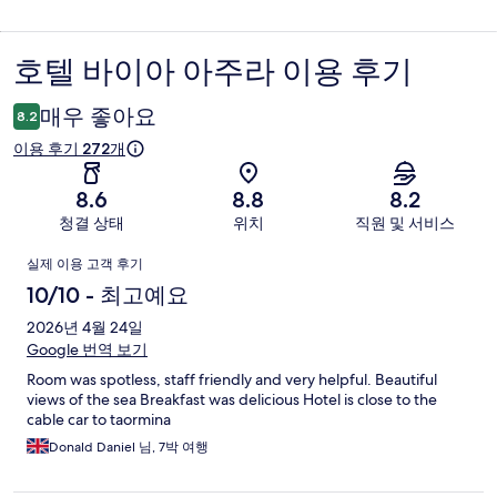
호텔 바이아 아주라 이용 후기
이
용
매우 좋아요
8.2
후
이용 후기 272개
기
8.6
8.8
8.2
청결 상태
위치
직원 및 서비스
이
실제 이용 고객 후기
용
10/10 - 최고예요
후
2026년 4월 24일
Google 번역 보기
기
Room was spotless, staff friendly and very helpful. Beautiful
views of the sea Breakfast was delicious Hotel is close to the
cable car to taormina
Donald Daniel 님, 7박 여행