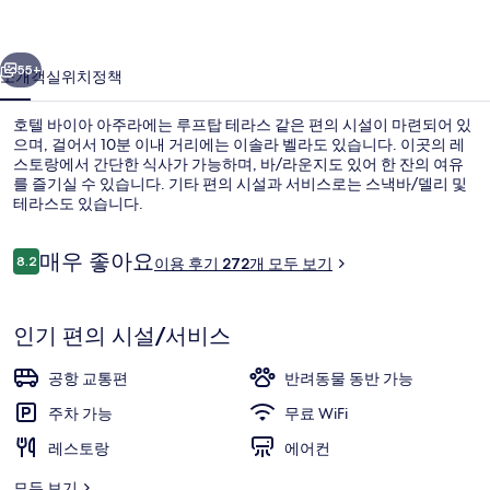
주
이전
다음
라
55+
소개
객실
위치
정책
의
호텔 바이아 아주라에는 루프탑 테라스 같은 편의 시설이 마련되어 있
사
으며, 걸어서 10분 이내 거리에는 이솔라 벨라도 있습니다. 이곳의 레
스토랑에서 간단한 식사가 가능하며, 바/라운지도 있어 한 잔의 여유
진
를 즐기실 수 있습니다. 기타 편의 시설과 서비스로는 스낵바/델리 및
갤
테라스도 있습니다.
러
이
매우 좋아요
8.2
이용 후기 272개 모두 보기
10점 만점 중 8.2점.
리
용
후
테라스/파티오
기
인기 편의 시설/서비스
공항 교통편
반려동물 동반 가능
주차 가능
무료 WiFi
레스토랑
에어컨
모두 보기