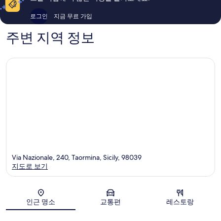
용
용
후
후
로그인
지금 무료 가입
기
기
508
946
주변 지역 정보
개
개
Via Nazionale, 240, Taormina, Sicily, 98039
지도로 보기
지도
인근 명소
교통편
레스토랑