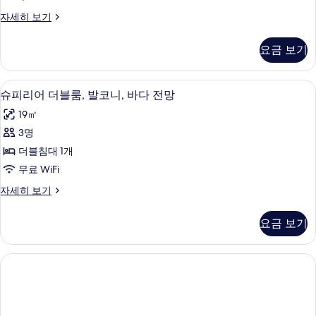
대
플
또
1
스
자세히 보기
룸
개
탠
는
또
사
다
싱
요금 보기
는
드
진
싱
글
트
모
글
리
침
미니바, 객실 내 금고, 유아용 침대, 무료 
슈
침
4
플
슈피리어 더블룸, 발코니, 바다 전망
두
대
대
피
룸
보
19㎡
2
자
2
리
개
세
기
3명
개
어
자
히
더블침대 1개
세
보
사
더
히
기
무료 WiFi
진
블
보
슈
자세히 보기
기
모
룸,
피
두
발
리
요금 보기
어
보
코
더
기
니,
블
룸,
바
발
다
코
니,
전