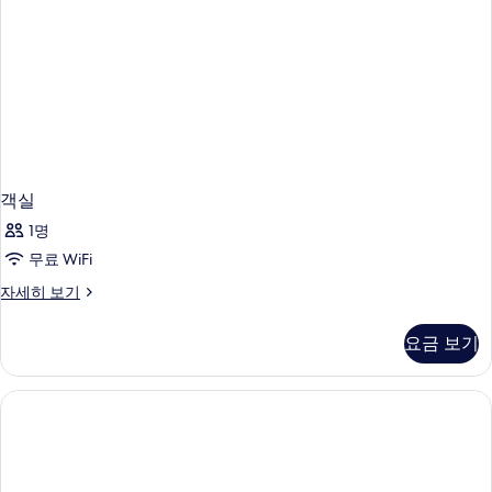
객실
1명
무료 WiFi
객
자세히 보기
실
자
요금 보기
세
히
보
기