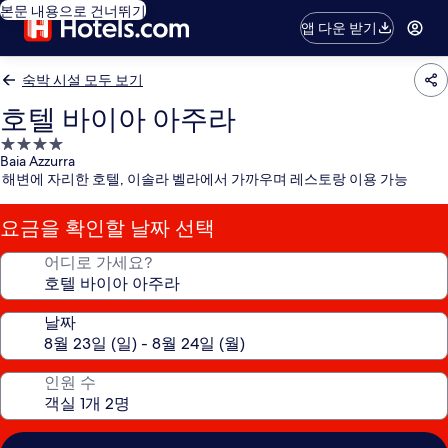
본문 내용으로 건너뛰기
앱 다운 받기
숙박 시설 모두 보기
호텔 바이아 아주라
4.0
Baia Azzurra
성
해변에 자리한 호텔, 이솔라 벨라에서 가까우며 레스토랑 이용 가능
급
숙
요금을 확인할 날짜 선택
박
시
어디로 가세요?
설
날짜
인원 수