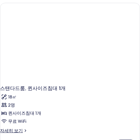
자
세
히
보
기
스탠다드룸, 퀸사이즈침대 1개
18㎡
2명
퀸사이즈침대 1개
무료 WiFi
스
자세히 보기
탠