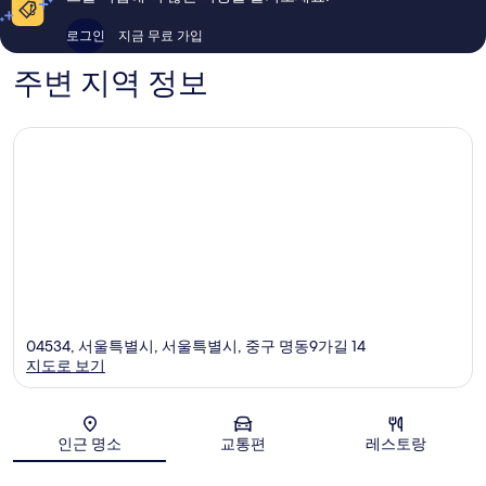
후
이
기
용
로그인
지금 무료 가입
874
후
개
기
주변 지역 정보
1,309
개
04534, 서울특별시, 서울특별시, 중구 명동9가길 14
지도로 보기
지도
인근 명소
교통편
레스토랑