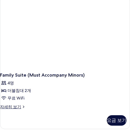
용
가
능
한
필
터
Family Suite (Must Accompany Minors)
4명
더블침대 2개
무료 WiFi
Family
자세히 보기
Suite
(Must
요금 보기
Accompany
Minors)