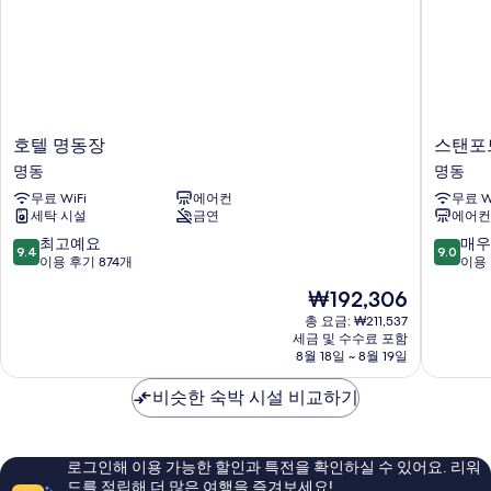
보
히
기
보
기
호
스
호텔 명동장
스탠포
텔
탠
명동
명동
명
포
무료 WiFi
에어컨
무료 W
동
드
세탁 시설
금연
에어컨
장
호
명
텔
10
10
최고예요
매우
9.4
9.0
동
명
점
점
이용 후기 874개
이용 
동
만
만
현
₩192,306
명
점
점
재
동
중
중
총 요금: ₩211,537
요
세금 및 수수료 포함
9.4
9.0
금
8월 18일 ~ 8월 19일
점,
점,
₩192,306
최
매
비슷한 숙박 시설 비교하기
고
우
예
훌
요,
륭
이
해
로그인해 이용 가능한 할인과 특전을 확인하실 수 있어요. 리워
용
요,
드를 적립해 더 많은 여행을 즐겨보세요!