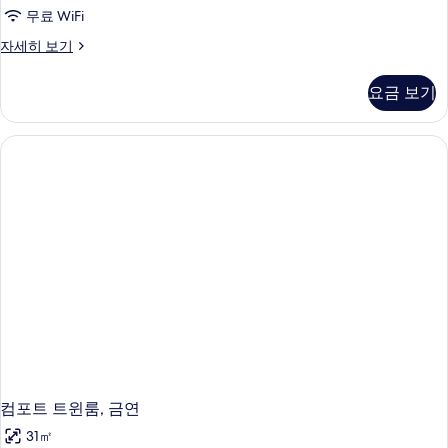
무료 WiFi
디
자세히 보기
럭
스
요금 보기
룸,
퀸
사
이
즈
침
대
1
개
(Bathtub
or
Shower
booth)
자
세
히
보
기
컴포트 트윈룸, 금연
31㎡