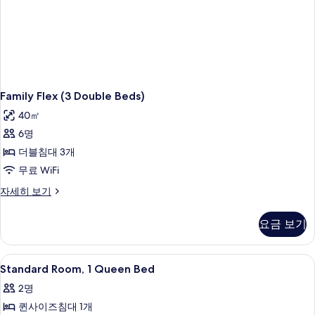
반)
자
세
히
보
기
Family Flex (3 Double Beds)
40㎡
6명
더블침대 3개
무료 WiFi
Family
자세히 보기
Flex
(3
요금 보기
Double
Beds)
자
Standard
오리/거위털 이불, 객실 내 금고, 책상,
5
세
Standard Room, 1 Queen Bed
Room,
히
2명
보
1
기
퀸사이즈침대 1개
Queen