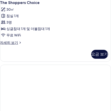
The Shoppers Choice
30㎡
침실 1개
3명
싱글침대 1개 및 더블침대 1개
무료 WiFi
The
자세히 보기
Shoppers
Choice
요금 보기
자
세
히
보
기