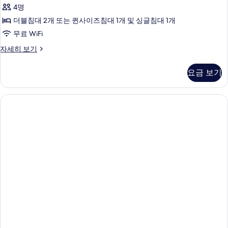
4명
더블침대 2개 또는 퀸사이즈침대 1개 및 싱글침대 1개
무료 WiFi
컴
자세히 보기
포
트
요금 보기
트
윈
룸,
금
연
자
세
히
보
기