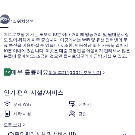
사
이전
다음
진
2+
소개
객실
위치
정책
갤
메트로호텔 에서는 도보로 10분 이내 거리에 명동거리 및 남대문시장
러
도 있어 위치가 아주 좋습니다. 이곳에서는 WiFi 및 유선 인터넷의 무
료 특전을 이용하실 수 있습니다. 또한, 명동성당 및 인사동도 걸어서
리
10분 이내에 있습니다. 이곳은 대중 교통편을 이용하기 편리해서 많은
분들이 좋아해요. 조금만 걸으면 을지로입구역에 금방 가실 수 있고,
명동역까지는 걸어서 6분 거리예요.
이
매우 훌륭해요
9.2
이용 후기 1,000개 모두 보기
10점 만점 중 9.2점.
용
후
숙박 시설 정면
기
인기 편의 시설/서비스
무료 WiFi
에어컨
세탁 시설
금연
모두 보기
주요 편의 시설 및 서비스
(11)