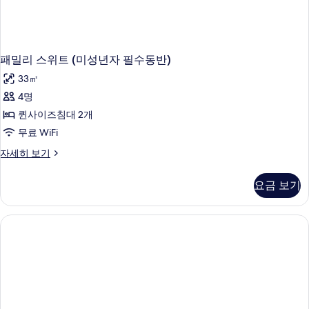
패밀리 스위트 (미성년자 필수동반)
33㎡
4명
퀸사이즈침대 2개
무료 WiFi
패
자세히 보기
밀
리
요금 보기
스
위
트
(미
성
년
자
필
수
동