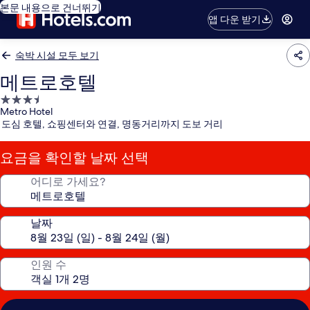
본문 내용으로 건너뛰기
앱 다운 받기
숙박 시설 모두 보기
메트로호텔
3.5
Metro Hotel
성
도심 호텔, 쇼핑센터와 연결, 명동거리까지 도보 거리
급
숙
요금을 확인할 날짜 선택
박
시
어디로 가세요?
설
날짜
인원 수