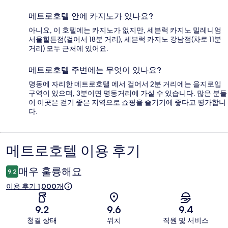
메트로호텔 안에 카지노가 있나요?
아니요, 이 호텔에는 카지노가 없지만, 세븐럭 카지노 밀레니엄
서울힐튼점(걸어서 18분 거리), 세븐럭 카지노 강남점(차로 11분
거리) 모두 근처에 있어요.
메트로호텔 주변에는 무엇이 있나요?
명동에 자리한 메트로호텔 에서 걸어서 2분 거리에는 을지로입
구역이 있으며, 3분이면 명동거리에 가실 수 있습니다. 많은 분들
이 이곳은 걷기 좋은 지역으로 쇼핑을 즐기기에 좋다고 평가합니
다.
메트로호텔 이용 후기
이
용
매우 훌륭해요
9.2
후
이용 후기 1,000개
기
9.2
9.6
9.4
청결 상태
위치
직원 및 서비스