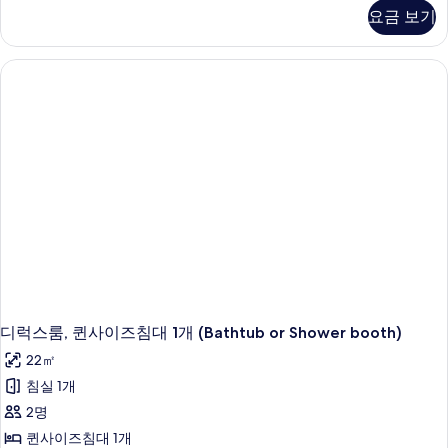
다
요금 보기
드
룸,
퀸
사
이
즈
침
대
1
개
자
세
히
보
기
디럭스룸, 퀸사이즈침대 1개 (Bathtub or Shower booth)
22㎡
침실 1개
2명
퀸사이즈침대 1개