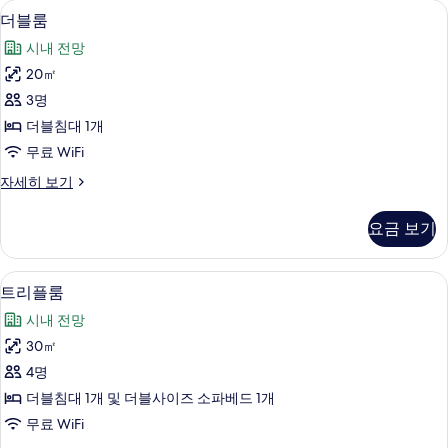
사
더블룸 | 객실 내 금고, 책상, 간이 침대, 무
더
10
더블룸
용
블
가
시내 전망
룸
능
20㎡
사
한
3명
진
필
더블침대 1개
터
모
무료 WiFi
두
더
자세히 보기
보
블
기
룸
요금 보기
자
세
히
객실 내 금고, 책상, 간이 침대, 무료 WiFi
트
5
보
트리플룸
리
기
시내 전망
플
30㎡
룸
4명
사
더블침대 1개 및 더블사이즈 소파베드 1개
진
무료 WiFi
모