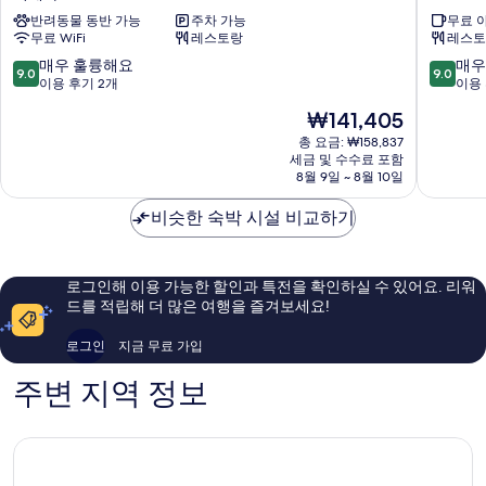
오
앤
반려동물 동반 가능
주차 가능
무료 
르
드
무료 WiFi
레스토랑
레스토
넬
메
라
두
10
10
매우 훌륭해요
매우
9.0
9.0
이
사
점
점
이용 후기 2개
이용 
제
Cesenat
만
만
현
₩141,405
아
점
점
재
중
중
총 요금: ₩158,837
요
세금 및 수수료 포함
9.0
9.0
금
8월 9일 ~ 8월 10일
점,
점,
₩141,405
매
매
비슷한 숙박 시설 비교하기
우
우
훌
훌
륭
륭
해
해
로그인해 이용 가능한 할인과 특전을 확인하실 수 있어요. 리워
요,
요,
드를 적립해 더 많은 여행을 즐겨보세요!
이
이
용
용
로그인
지금 무료 가입
후
후
기
기
주변 지역 정보
2
43
개
개