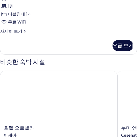
사
1명
진
더블침대 1개
모
무료 WiFi
두
더
자세히 보기
보
블
기
룸
요금 보기
자
세
히
비슷한 숙박 시설
보
기
호텔 오르넬라
누미 앤
호
누
호텔 오르넬라
누미 
텔
미
이제아
Cesenat