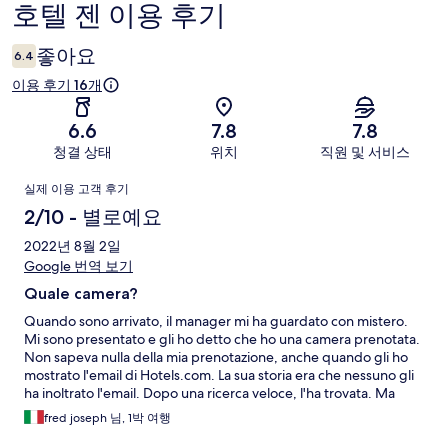
호텔 젠 이용 후기
이
용
좋아요
6.4
후
이용 후기 16개
기
6.6
7.8
7.8
청결 상태
위치
직원 및 서비스
이
실제 이용 고객 후기
용
2/10 - 별로예요
후
2022년 8월 2일
Google 번역 보기
기
Quale camera?
Quando sono arrivato, il manager mi ha guardato con mistero.
Mi sono presentato e gli ho detto che ho una camera prenotata.
Non sapeva nulla della mia prenotazione, anche quando gli ho
mostrato l'email di Hotels.com. La sua storia era che nessuno gli
ha inoltrato l'email. Dopo una ricerca veloce, l'ha trovata. Ma
ovviamente, l'albergo è stato già completo. Mi ha offerto a
fred joseph 님, 1박 여행
chiamare un amico con un albergo un chilometro più distante
dalla spiaggia. Si è scusato profondamente. Senza una camera