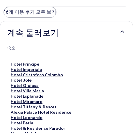
16개 이용 후기 모두 보기
계속 둘러보기
숙소
H
Hotel Principe
o
H
Hotel Imperiale
t
o
H
Hotel Cristoforo Colombo
e
t
o
H
Hotel Jole
l
e
t
o
H
Hotel Gioiosa
P
l
e
t
o
H
Hotel Villa Maria
r
I
l
e
t
o
H
Hotel Esplanade
i
m
C
l
e
t
o
H
Hotel Miramare
n
p
r
J
l
e
t
o
H
Hotel Tiffany & Resort
c
e
i
o
G
l
e
t
o
A
Alexia Palace Hotel Residence
i
r
s
l
i
V
l
e
t
l
H
Hotel Leonardo
p
i
t
e
o
i
E
l
e
e
o
H
Hotel Perla
e
a
o
페
i
l
s
M
l
x
t
o
H
Hotel & Residence Parador