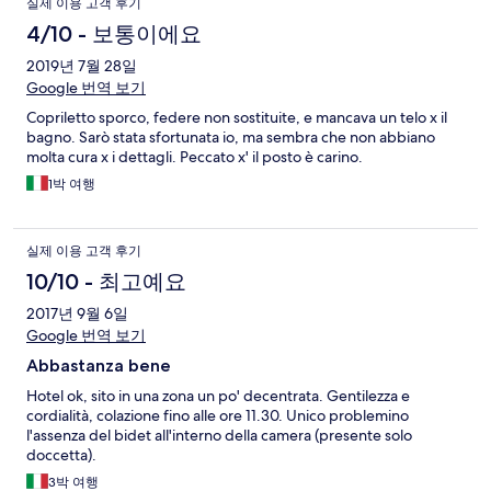
실제 이용 고객 후기
4/10 - 보통이에요
2019년 7월 28일
Google 번역 보기
Copriletto sporco, federe non sostituite, e mancava un telo x il
bagno. Sarò stata sfortunata io, ma sembra che non abbiano
molta cura x i dettagli. Peccato x' il posto è carino.
1박 여행
실제 이용 고객 후기
10/10 - 최고예요
2017년 9월 6일
Google 번역 보기
Abbastanza bene
Hotel ok, sito in una zona un po' decentrata. Gentilezza e
cordialità, colazione fino alle ore 11.30. Unico problemino
l'assenza del bidet all'interno della camera (presente solo
doccetta).
3박 여행