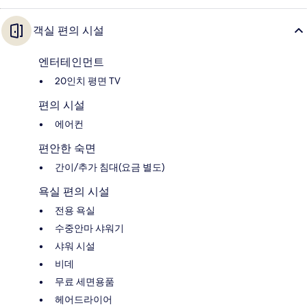
객실 편의 시설
엔터테인먼트
20인치 평면 TV
편의 시설
에어컨
편안한 숙면
간이/추가 침대(요금 별도)
욕실 편의 시설
전용 욕실
수중안마 샤워기
샤워 시설
비데
무료 세면용품
헤어드라이어