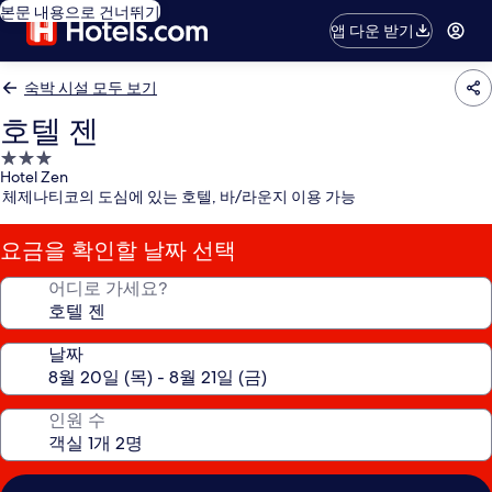
본문 내용으로 건너뛰기
앱 다운 받기
숙박 시설 모두 보기
호텔 젠
3.0
Hotel Zen
성
체제나티코의 도심에 있는 호텔, 바/라운지 이용 가능
급
숙
요금을 확인할 날짜 선택
박
시
어디로 가세요?
설
날짜
인원 수