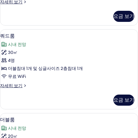
트
자세히 보기
두
리
보
플
요금 보기
룸
기
자
세
객실 내 금고, 책상, 간이 침대, 무료 WiFi
쿼
6
히
쿼드룸
드
보
시내 전망
기
룸
30㎡
사
4명
진
더블침대 1개 및 싱글사이즈 2층침대 1개
모
무료 WiFi
두
쿼
자세히 보기
보
드
기
룸
요금 보기
자
세
히
더블룸 | 객실 내 금고, 책상, 간이 침대, 무
더
4
보
더블룸
블
기
시내 전망
룸
20㎡