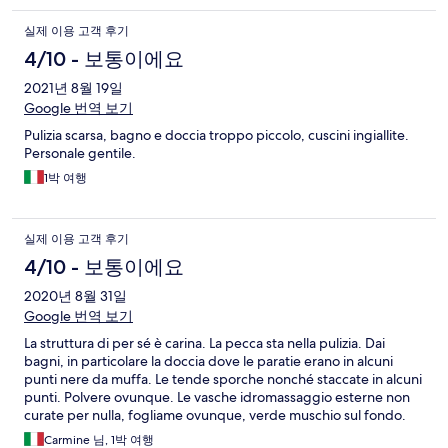
per me stesso, ho chiamato un amico con una camera a un altro
실제 이용 고객 후기
albergo. Hanno aggiunto un letto alla sua camera e sono partito
da Hotel Zen. To paraphrase an episode of Seinfeld, "this hotel
4/10 - 보통이에요
can take reservations, they just can't keep them".
2021년 8월 19일
Google 번역 보기
Pulizia scarsa, bagno e doccia troppo piccolo, cuscini ingiallite.
Personale gentile.
1박 여행
실제 이용 고객 후기
4/10 - 보통이에요
2020년 8월 31일
Google 번역 보기
La struttura di per sé è carina. La pecca sta nella pulizia. Dai
bagni, in particolare la doccia dove le paratie erano in alcuni
punti nere da muffa. Le tende sporche nonché staccate in alcuni
punti. Polvere ovunque. Le vasche idromassaggio esterne non
curate per nulla, fogliame ovunque, verde muschio sul fondo.
Pare quasi sia stato abbandonato. Peccato.
Carmine 님, 1박 여행