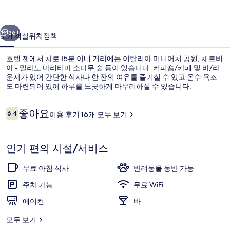
갤
이전
다음
러
36+
소개
객실
위치
정책
리
호텔 젠에서 차로 15분 이내 거리에는 이탈리아 미니어처 공원, 체르비
아 - 밀라노 마리티마 소나무 숲 등이 있습니다. 커피숍/카페 및 바/라
운지가 있어 간단한 식사나 한 잔의 여유를 즐기실 수 있고 온수 욕조
도 마련되어 있어 하루를 느긋하게 마무리하실 수 있습니다.
이
좋아요
6.4
이용 후기 16개 모두 보기
10점 만점 중 6.4점.
용
후
기
야외 스파 욕조
인기 편의 시설/서비스
무료 아침 식사
반려동물 동반 가능
주차 가능
무료 WiFi
에어컨
바
모두 보기