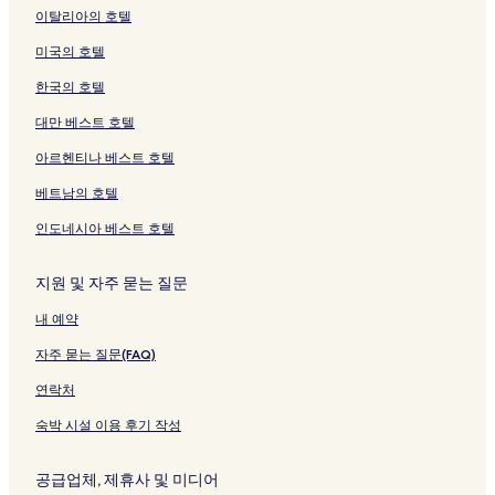
를
여
크
r
크
이
이
여
지
이탈리아의 호텔
여
는
a
지
지
는
를
는
링
n
를
를
링
여
미국의 호텔
링
크
d
여
여
크
는
크
o
는
는
링
한국의 호텔
l
링
링
크
i
크
크
대만 베스트 호텔
n
아르헨티나 베스트 호텔
i
F
베트남의 호텔
l
o
인도네시아 베스트 호텔
r
i
a
지원 및 자주 묻는 질문
&
내 예약
C
페
자주 묻는 질문(FAQ)
이
지
연락처
를
여
숙박 시설 이용 후기 작성
는
링
공급업체, 제휴사 및 미디어
크