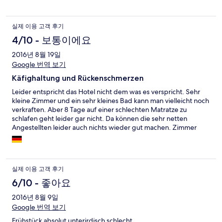
실제 이용 고객 후기
4/10 - 보통이에요
2016년 8월 19일
Google 번역 보기
Käfighaltung und Rückenschmerzen
Leider entspricht das Hotel nicht dem was es verspricht. Sehr
kleine Zimmer und ein sehr kleines Bad kann man vielleicht noch
verkraften. Aber 8 Tage auf einer schlechten Matratze zu
schlafen geht leider gar nicht. Da können die sehr netten
Angestellten leider auch nichts wieder gut machen. Zimmer
ohne Mückennetze und Tigermücken im Zimmer rauben einem
zusätzlich den Schlaf. Die Whirlpools liegen schön im Schatten
und sind eine ideale Brutstätte der zahlreichen Mücken. Leider
können wir das Hotel gar nicht weiter empfehlen. Vielleicht
실제 이용 고객 후기
sollte das Management mehr Wert auf Qualität (Frühstück,
Ausstattung, Hygiene) setzen als auf ein breites grinsen.
6/10 - 좋아요
Schade, denn Cesenatico hat einen gewissen Reiz und ist eine
2016년 8월 9일
Reise wert.
Google 번역 보기
Frühstück absolut unterirdisch schlecht.