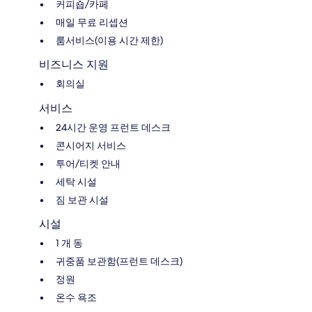
커피숍/카페
매일 무료 리셉션
룸서비스(이용 시간 제한)
비즈니스 지원
회의실
서비스
24시간 운영 프런트 데스크
콘시어지 서비스
투어/티켓 안내
세탁 시설
짐 보관 시설
시설
1 개 동
귀중품 보관함(프런트 데스크)
정원
온수 욕조