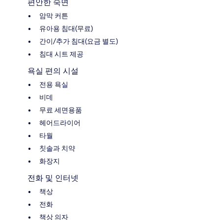
편안한 숙면
암막 커튼
유아용 침대(무료)
간이/추가 침대(요금 별도)
침대 시트 제공
욕실 편의 시설
전용 욕실
비데
무료 세면용품
헤어드라이어
타월
칫솔과 치약
화장지
전화 및 인터넷
책상
전화
책상 의자