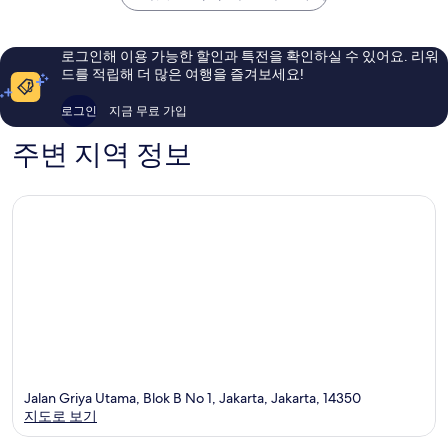
마
카
요,
요,
다
르
이
이
바
타
용
용
로그인해 이용 가능한 할인과 특전을 확인하실 수 있어요. 리워
이
후
후
드를 적립해 더 많은 여행을 즐겨보세요!
IHG
기
기
올
515
683
로그인
지금 무료 가입
드
개
개
자
주변 지역 정보
카
르
타
Jalan Griya Utama, Blok B No 1, Jakarta, Jakarta, 14350
지도로 보기