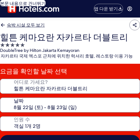
본문 내용으로 건너뛰기
앱 다운 받기
숙박 시설 모두 보기
힐튼 케마요란 자카르타 더블트리
5.0
DoubleTree by Hilton Jakarta Kemayoran
성
자카르타 국제 엑스포 근처에 위치한 럭셔리 호텔, 레스토랑 이용 가능
급
숙
요금을 확인할 날짜 선택
박
시
어디로 가세요?
설
날짜
인원 수