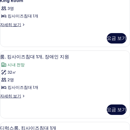
King Room
Room
보
히
3명
보
사
기
기
킹사이즈침대 1개
진
King
자세히 보기
모
Room
두
자
요금 보기
세
보
히
기
보
룸, 킹사이즈침대 1개, 장애인 지원 | 욕
룸,
4
기
룸, 킹사이즈침대 1개, 장애인 지원
킹
시내 전망
사
32㎡
이
2명
즈
킹사이즈침대 1개
침
룸,
자세히 보기
대
킹
1
사
요금 보기
이
개,
즈
장
침
디럭스룸, 킹사이즈침대 1개 | 객실 내 금
디
5
대
애
디럭스룸, 킹사이즈침대 1개