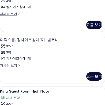
3명
기
즈
킹사이즈침대 1개
침
룸,
자세히 보기
대
킹
1
사
요금 보기
이
개,
즈
코
침
테라스/파티오
디
4
대
너
디럭스룸, 킹사이즈침대 1개, 발코니
럭
1
사
32㎡
개,
스
진
코
3명
룸,
너
모
킹사이즈침대 1개
자
킹
두
세
디
자세히 보기
사
히
럭
보
보
이
스
기
요금 보기
기
룸,
즈
킹
침
사
King
객실 내 금고, 책상, 노트북 작업 공간, 
5
이
King Guest Room High Floor
대
Guest
즈
1
시내 전망
침
Room
개,
대
32㎡
High