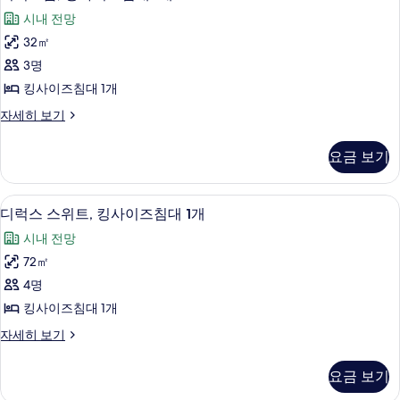
럭
1
인
시내 전망
개,
스
지
장
32㎡
룸,
애
원
3명
인
킹
사
지
킹사이즈침대 1개
사
원
진
디
자세히 보기
자
이
럭
모
세
즈
스
히
두
요금 보기
룸,
보
침
보
킹
기
대
사
기
디럭스 스위트, 킹사이즈침대 1개 | 객실 
디
4
이
디럭스 스위트, 킹사이즈침대 1개
1
럭
즈
개
시내 전망
침
스
사
대
72㎡
스
1
진
4명
개
위
모
자
킹사이즈침대 1개
트,
세
두
디
자세히 보기
히
킹
럭
보
보
사
스
기
기
요금 보기
스
이
위