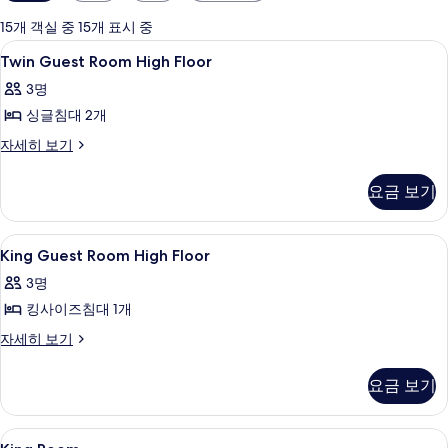
실
에
15개 객실 중 15개 표시 중
사
Twin
객실 내 금고, 책상, 노트북 작업 공간, 
5
Twin Guest Room High Floor
용
Guest
가
3명
Room
능
싱글침대 2개
High
한
Floor
Twin
자세히 보기
필
Guest
사
터
Room
진
요금 보기
High
모
Floor
자
두
King
객실 내 금고, 책상, 노트북 작업 공간, 
5
세
King Guest Room High Floor
Guest
보
히
3명
보
Room
기
기
킹사이즈침대 1개
High
Floor
King
자세히 보기
Guest
사
Room
진
요금 보기
High
모
Floor
자
두
King
객실 내 금고, 책상, 노트북 작업 공간, 
6
세