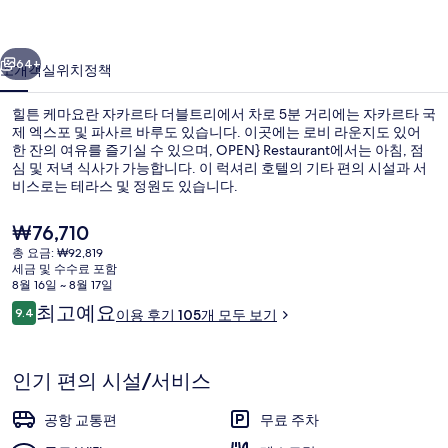
자
이전
다음
카
64+
소개
객실
위치
정책
르
힐튼 케마요란 자카르타 더블트리에서 차로 5분 거리에는 자카르타 국
타
제 엑스포 및 파사르 바루도 있습니다. 이곳에는 로비 라운지도 있어
한 잔의 여유를 즐기실 수 있으며, OPEN} Restaurant에서는 아침, 점
더
심 및 저녁 식사가 가능합니다. 이 럭셔리 호텔의 기타 편의 시설과 서
블
비스로는 테라스 및 정원도 있습니다.
트
현
₩76,710
재
리
총 요금: ₩92,819
가
세금 및 수수료 포함
아침 식사, 점심 식사 및 저녁 식사 제공
의
격
8월 16일 ~ 8월 17일
은
이
최고예요
사
9.4
이용 후기 105개 모두 보기
₩76,710
10점 만점 중 9.4점.
용
진
후
기
갤
인기 편의 시설/서비스
러
공항 교통편
무료 주차
리