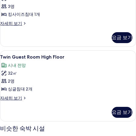
1
발
Floor
3명
개,
코
사
발
킹사이즈침대 1개
코
니
진
King
자세히 보기
니
Guest
사
모
자
Room
세
진
두
요금 보기
High
히
모
보
Floor
보
자
기
두
기
Twin
객실 내 금고, 책상, 노트북 작업 공간, 
5
세
Twin Guest Room High Floor
Guest
보
히
시내 전망
보
Room
기
기
32㎡
High
Floor
2명
사
싱글침대 2개
진
Twin
자세히 보기
Guest
모
Room
두
요금 보기
High
보
Floor
자
비슷한 숙박 시설
기
세
히