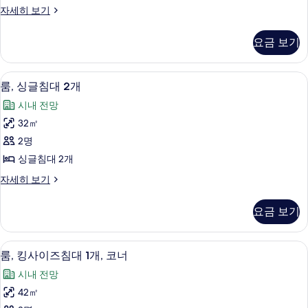
1
발
프
자세히 보기
개,
위
레
코
발
트,
지
코
니
요금 보기
덴
니
침
사
셜
자
대
스
세
진
객실 내 금고, 책상, 노트북 작업 공간, 
룸,
4
위
룸, 싱글침대 2개
(여
히
모
싱
트,
보
러
시내 전망
침
두
기
글
대
개)
32㎡
보
침
(여
사
2명
러
기
대
개)
진
싱글침대 2개
2
자
모
룸,
자세히 보기
세
개
싱
두
히
사
글
보
요금 보기
보
침
진
기
대
기
모
2
룸, 킹사이즈침대 1개, 코너 | 객실 내 금
룸,
4
개
두
룸, 킹사이즈침대 1개, 코너
킹
자
보
시내 전망
세
사
기
히
42㎡
이
보