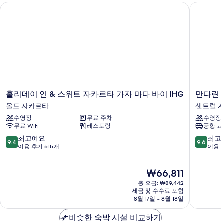
홀리데이 인 & 스위트 자카르타 가자 마다 바이 IHG
만다린 
보
기
홀
만
홀리데이 인 & 스위트 자카르타 가자 마다 바이 IHG
만다린
리
다
올드 자카르타
센트럴 
데
린
수영장
무료 주차
수영장
이
오
무료 WiFi
레스토랑
공항 
인
리
&
엔
10
10
최고예요
최고
9.4
9.6
스
탈,
점
점
이용 후기 515개
이용 
위
자
만
만
트
카
점
점
현
₩66,811
자
르
중
중
재
카
타
9.4
9.6
총 요금: ₩89,442
요
르
센
점,
점,
세금 및 수수료 포함
금
타
8월 17일 ~ 8월 18일
트
최
최
₩66,811
가
럴
고
고
자
비슷한 숙박 시설 비교하기
자
예
예