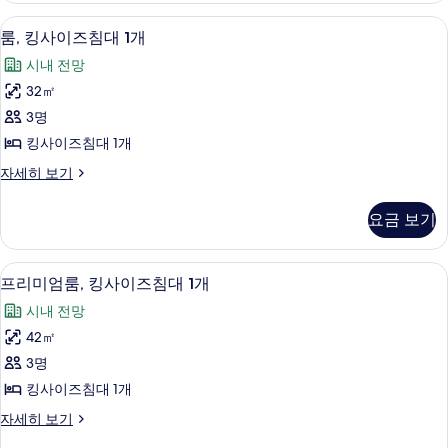
즈
트,
욕실 샤워
룸,
6
킹
룸, 킹사이즈침대 1개
침
킹
사
대
시내 전망
이
사
즈
1
32㎡
이
침
개
3명
대
즈
사
1
킹사이즈침대 1개
침
개
진
룸,
자세히 보기
자
대
킹
모
세
1
사
히
두
요금 보기
이
개
보
보
즈
기
사
침
기
프리미엄룸, 킹사이즈침대 1개 | 객실 내 
프
4
대
진
프리미엄룸, 킹사이즈침대 1개
리
1
모
시내 전망
개
미
두
자
42㎡
엄
세
보
3명
히
룸,
기
보
킹사이즈침대 1개
킹
기
프
자세히 보기
사
리