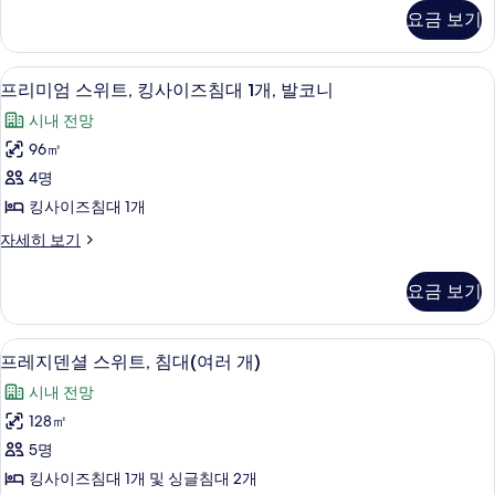
이
미
요금 보기
엄
즈
룸,
침
킹
프리미엄 스위트, 킹사이즈침대 1개, 발코니
프
8
사
프리미엄 스위트, 킹사이즈침대 1개, 발코니
대
리
이
1
시내 전망
즈
미
개
침
96㎡
엄
대
사
4명
1
스
진
개
킹사이즈침대 1개
위
자
모
프
자세히 보기
세
트,
리
두
히
킹
미
보
보
요금 보기
엄
기
사
기
스
이
위
프레지덴셜 스위트, 침대(여러 개) | 객실
프
6
트,
프레지덴셜 스위트, 침대(여러 개)
즈
레
킹
침
시내 전망
사
지
이
대
128㎡
덴
즈
1
5명
침
셜
개,
대
킹사이즈침대 1개 및 싱글침대 2개
스