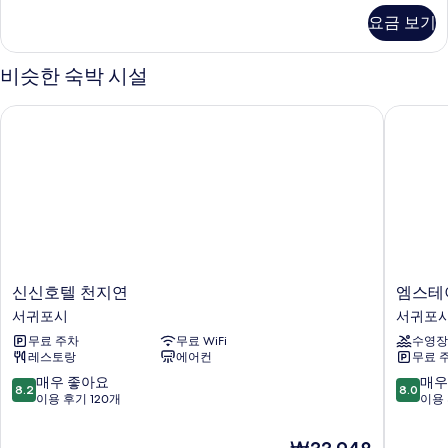
보
자
요금 보기
세
기
히
보
비슷한 숙박 시설
기
신신호텔 천지연
엠스테이
신
엠
신신호텔 천지연
엠스테
신
스
서귀포시
서귀포
호
테
무료 주차
무료 WiFi
수영장
텔
이
레스토랑
에어컨
무료 
천
호
지
텔
10
10
매우 좋아요
매우
8.2
8.0
연
제
점
점
이용 후기 120개
이용 
서
주
만
만
귀
서
점
점
현