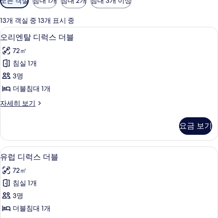
모든 객실
침대 1개
침대 2개
침대 3개 이상
실
에
13개 객실 중 13개 표시 중
사
1 개의 침실, 고급 침구, 책상, 노트북 작
오
5
오리엔탈 디럭스 더블
용
리
가
72㎡
엔
능
침실 1개
탈
한
3명
디
필
더블침대 1개
터
럭
오
자세히 보기
스
리
더
엔
요금 보기
탈
블
디
사
럭
1 개의 침실, 고급 침구, 책상, 노트북 작
유
5
스
유럽 디럭스 더블
진
럽
더
모
72㎡
블
디
자
두
침실 1개
럭
세
보
3명
히
스
보
기
더블침대 1개
더
기