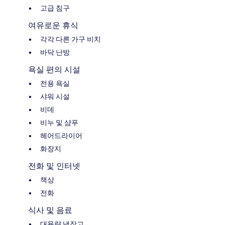
고급 침구
여유로운 휴식
각각 다른 가구 비치
바닥 난방
욕실 편의 시설
전용 욕실
샤워 시설
비데
비누 및 샴푸
헤어드라이어
화장지
전화 및 인터넷
책상
전화
식사 및 음료
대용량 냉장고