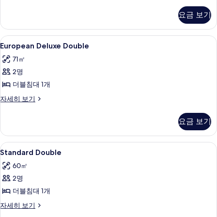
Deluxe
두
Double
요금 보기
보
자
세
기
히
European
1 개의 침실, 고급 침구, 책상, 노트북 작
2
보
European Deluxe Double
Deluxe
기
71㎡
Double
2명
사
더블침대 1개
진
모
European
자세히 보기
Deluxe
두
Double
요금 보기
보
자
세
기
히
Standard
1 개의 침실, 고급 침구, 책상, 노트북 작
3
보
Standard Double
Double
기
60㎡
사
2명
진
더블침대 1개
모
Standard
자세히 보기
두
Double