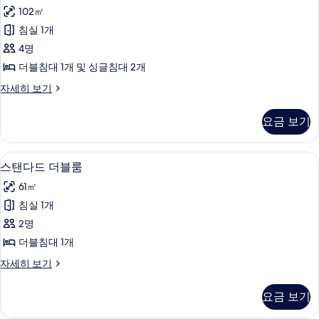
럽
자
기
102㎡
세
패
히
침실 1개
밀
보
4명
기
리
더블침대 1개 및 싱글침대 2개
트
유
자세히 보기
리
럽
플
패
요금 보기
밀
사
리
진
트
스탠다드 더블룸 | 1 개의 침실, 고급 침
스
4
리
스탠다드 더블룸
모
탠
플
두
61㎡
자
다
세
보
침실 1개
드
히
기
2명
보
더
기
더블침대 1개
블
스
자세히 보기
룸
탠
사
다
요금 보기
드
진
더