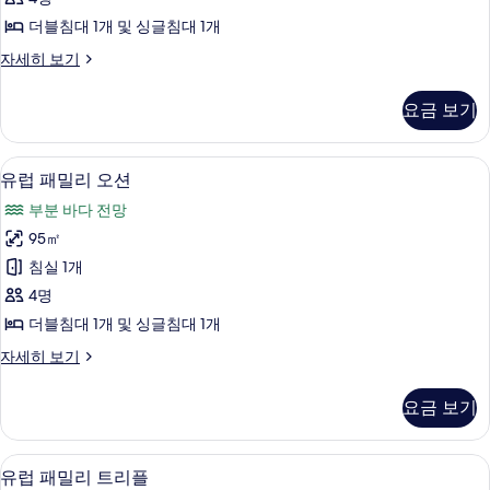
보
히
리
보
기
더블침대 1개 및 싱글침대 1개
트
기
유
자세히 보기
윈
럽
사
패
요금 보기
밀
진
리
모
트
유럽 패밀리 오션 | 해변/바다 전망
유
6
윈
유럽 패밀리 오션
두
럽
자
보
부분 바다 전망
세
패
히
기
95㎡
밀
보
침실 1개
기
리
4명
오
더블침대 1개 및 싱글침대 1개
션
유
자세히 보기
사
럽
진
패
요금 보기
밀
모
리
두
오
유럽 패밀리 트리플 | 1 개의 침실, 고급 
유
5
션
유럽 패밀리 트리플
보