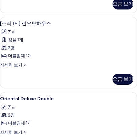
진
브
보
요금 보기
보
하
기
모
우
기
두
스
1 개의 침실, 고급 침구, 책상, 노트북 작
[조
8
자
[조식 1+1] 런오브하우스
보
식
세
기
71㎡
히
1+1]
보
침실 1개
런
기
2명
오
더블침대 1개
브
[조
자세히 보기
하
식
우
1+1]
요금 보기
런
스
오
사
브
Oriental
1 개의 침실, 고급 침구, 책상, 노트북 작
3
하
진
Oriental Deluxe Double
Deluxe
우
모
71㎡
스
Double
두
자
2명
사
세
보
더블침대 1개
진
히
기
보
모
Oriental
자세히 보기
기