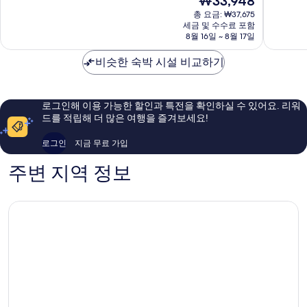
₩33,948
포
귀
중
중
재
시
총 요금: ₩37,675
포
8.2
8.0
요
세금 및 수수료 포함
시
점,
점,
금
8월 16일 ~ 8월 17일
매
매
₩33,948
우
우
비슷한 숙박 시설 비교하기
좋
좋
아
아
요,
요,
이
이
로그인해 이용 가능한 할인과 특전을 확인하실 수 있어요. 리워
용
용
드를 적립해 더 많은 여행을 즐겨보세요!
후
후
기
기
로그인
지금 무료 가입
120
1,000
개
개
주변 지역 정보