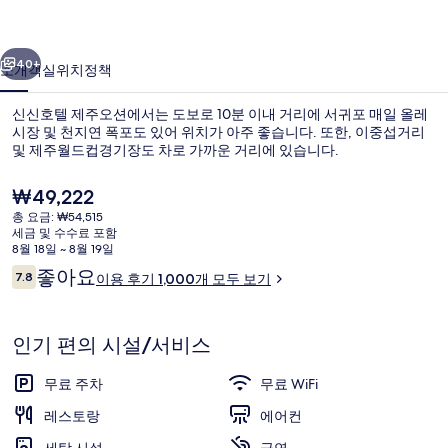
오
이전
다음
션
40+
소개
객실
위치
정책
의
신신호텔 제주오션에서는 도보로 10분 이내 거리에 서귀포 매일 올레
사
시장 및 천지연 폭포도 있어 위치가 아주 좋습니다. 또한, 이중섭거리
및 제주월드컵경기장도 차로 가까운 거리에 있습니다.
진
갤
현
₩49,222
재
러
총 요금: ₩54,515
가
세금 및 수수료 포함
격
리
8월 18일 ~ 8월 19일
은
이
좋아요
7.8
이용 후기 1,000개 모두 보기
유럽 패밀리 오션 | 해변/바다 전망
₩49,222
10점 만점 중 7.8점.
용
후
기
인기 편의 시설/서비스
무료 주차
무료 WiFi
레스토랑
에어컨