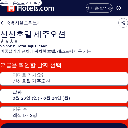
본문 내용으로 건너뛰기
앱 다운 받기
숙박 시설 모두 보기
신신호텔 제주오션
4.0
ShinShin Hotel Jeju Ocean
성
이중섭거리 근처에 위치한 호텔, 레스토랑 이용 가능
급
숙
요금을 확인할 날짜 선택
박
시
어디로 가세요?
설
날짜
인원 수