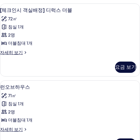
모
블
객실에서 보이는 전망
[체
9
룸
[체크인시 객실배정] 디럭스 더블
두
크
자
보
72㎡
세
인
히
기
침실 1개
시
보
2명
기
객
더블침대 1개
실
[체
자세히 보기
배
크
정]
인
요금 보기
시
디
객
럭
실
1 개의 침실, 고급 침구, 책상, 노트북 작
런
8
배
런오브하우스
스
오
정]
더
71㎡
디
브
럭
블
침실 1개
하
스
사
2명
더
우
블
진
더블침대 1개
스
자
모
런
자세히 보기
세
사
오
두
히