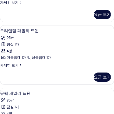
유
자세히 보기
블
럽
사
디
요금 보기
럭
진
스
모
더
오리엔탈 패밀리 트윈 | 1 개의 침실, 고
오
5
블
오리엔탈 패밀리 트윈
두
리
자
보
95㎡
세
엔
히
기
침실 1개
탈
보
4명
기
패
더블침대 1개 및 싱글침대 1개
밀
오
자세히 보기
리
리
트
엔
요금 보기
탈
윈
패
사
밀
유럽 패밀리 트윈 | 1 개의 침실, 고급 침
유
4
리
유럽 패밀리 트윈
진
럽
트
모
95㎡
윈
패
자
두
침실 1개
밀
세
4명