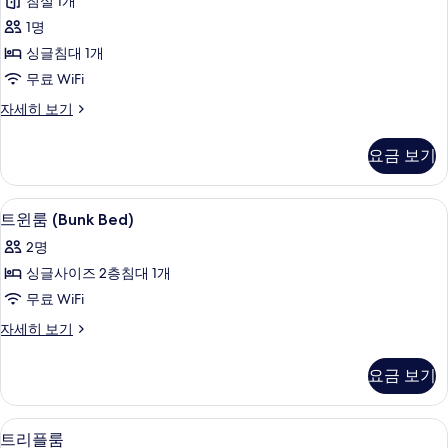
침실 1개
싱
1명
글
싱글침대 1개
룸
무료 WiFi
사
베
자세히 보기
진
이
모
직
요금 보기
싱
두
글
보
룸
트윈룸 (Bunk Bed) | 오리/거위털 이불,
트
5
자
트윈룸 (Bunk Bed)
기
윈
세
2명
히
룸
보
싱글사이즈 2층침대 1개
(Bunk
기
무료 WiFi
Bed)
트
자세히 보기
사
윈
진
룸
요금 보기
(Bunk
모
Bed)
두
자
오리/거위털 이불, 무료 WiFi, 침대 시트
트
보
7
세
트리플룸