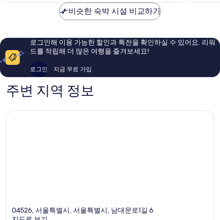
₩50,924
텔
이
훌
비슷한 숙박 시설 비교하기
명
용
륭
동
후
해
기
요,
461
이
로그인해 이용 가능한 할인과 특전을 확인하실 수 있어요. 리워
개
용
드를 적립해 더 많은 여행을 즐겨보세요!
후
기
로그인
지금 무료 가입
221
개
주변 지역 정보
04526, 서울특별시, 서울특별시, 남대문로1길 6
지도로 보기