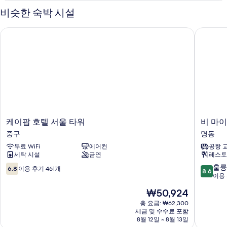
기
세
비슷한 숙박 시설
히
보
케이팝 호텔 서울 타워
비 마이 
기
케
비
케이팝 호텔 서울 타워
이
마
중구
명동
팝
이
무료 WiFi
에어컨
공항 
호
게
세탁 시설
금연
레스토
텔
스
서
트
10
10
훌륭
6.8
이용 후기 461개
8.6
울
하
점
점
이용 
타
우
만
만
현
₩50,924
워
스
점
점
재
중
-
중
중
총 요금: ₩62,300
요
구
세금 및 수수료 포함
호
6.8
8.6
금
8월 12일 ~ 8월 13일
스
점,
점,