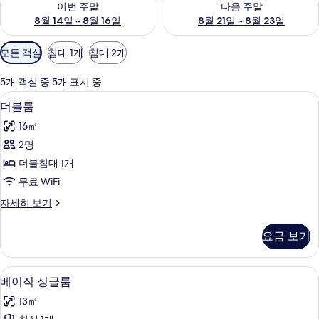
이번 주말
다음 주말
8월 14일 ~ 8월 16일
8월 21일 ~ 8월 23일
객
모든 객실
침대 1개
침대 2개
실
에
5개 객실 중 5개 표시 중
사
오리/거위털 이불, 무료 WiFi, 침대 시트
더
5
더블룸
용
블
가
16㎡
룸
능
2명
사
한
더블침대 1개
진
필
무료 WiFi
터
모
더
자세히 보기
두
블
보
룸
요금 보기
자
기
세
히
오리/거위털 이불, 무료 WiFi, 침대 시트
베
5
보
베이직 싱글룸
이
기
13㎡
직