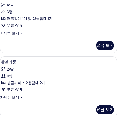
리
히
기
16㎡
보
플
기
3명
룸
더블침대 1개 및 싱글침대 1개
사
무료 WiFi
진
트
자세히 보기
모
리
두
플
요금 보기
룸
보
자
기
세
오리/거위털 이불, 무료 WiFi, 침대 시트
패
8
히
패밀리룸
밀
보
29㎡
기
리
4명
룸
싱글사이즈 2층침대 2개
사
무료 WiFi
진
패
자세히 보기
모
밀
두
리
요금 보기
룸
보
자