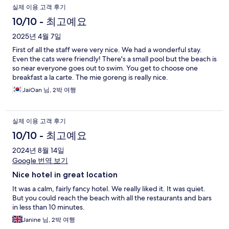
실제 이용 고객 후기
10/10 - 최고예요
2025년 4월 7일
First of all the staff were very nice. We had a wonderful stay.
Even the cats were friendly! There's a small pool but the beach is
so near everyone goes out to swim. You get to choose one
breakfast a la carte. The mie goreng is really nice.
JaiOan 님, 2박 여행
실제 이용 고객 후기
10/10 - 최고예요
2024년 8월 14일
Google 번역 보기
Nice hotel in great location
It was a calm, fairly fancy hotel. We really liked it. It was quiet.
But you could reach the beach with all the restaurants and bars
in less than 10 minutes.
Janine 님, 2박 여행