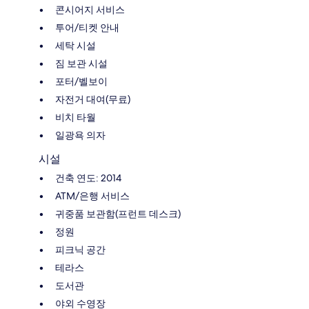
콘시어지 서비스
투어/티켓 안내
세탁 시설
짐 보관 시설
포터/벨보이
자전거 대여(무료)
비치 타월
일광욕 의자
시설
건축 연도: 2014
ATM/은행 서비스
귀중품 보관함(프런트 데스크)
정원
피크닉 공간
테라스
도서관
야외 수영장