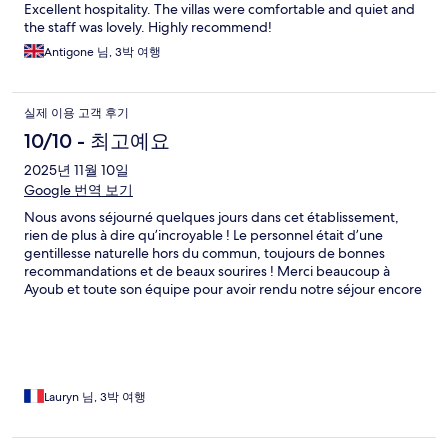
Excellent hospitality. The villas were comfortable and quiet and
the staff was lovely. Highly recommend!
Antigone 님, 3박 여행
실제 이용 고객 후기
10/10 - 최고예요
2025년 11월 10일
Google 번역 보기
Nous avons séjourné quelques jours dans cet établissement,
rien de plus à dire qu’incroyable ! Le personnel était d’une
gentillesse naturelle hors du commun, toujours de bonnes
recommandations et de beaux sourires ! Merci beaucoup à
Ayoub et toute son équipe pour avoir rendu notre séjour encore
meilleur ! Nous le recommandons à toutes les personnes qui
souhaitent passer un bon moment dans un lieu magnifique et
intimiste avec des personnes présentes à tout moment pour
rendre tout plus beau !
Lauryn 님, 3박 여행