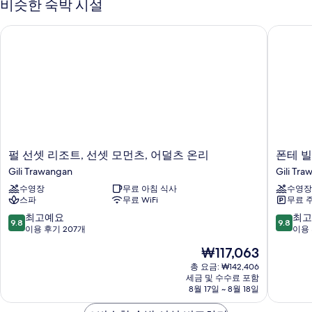
비슷한 숙박 시설
자
세
펄 선셋 리조트, 선셋 모먼츠, 어덜츠 온리
폰테 빌
히
보
기
펄
폰
펄 선셋 리조트, 선셋 모먼츠, 어덜츠 온리
폰테 
선
테
Gili Trawangan
Gili Tr
셋
빌
수영장
무료 아침 식사
수영장
리
라
스파
무료 WiFi
무료 
조
Gili
트,
Trawan
10
10
최고예요
최고
9.8
9.8
선
점
점
이용 후기 207개
이용 
셋
만
만
현
₩117,063
모
점
점
재
먼
중
중
총 요금: ₩142,406
요
츠,
세금 및 수수료 포함
9.8
9.8
금
8월 17일 ~ 8월 18일
어
점,
점,
₩117,063
덜
최
최