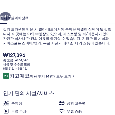
진
이전
다음
갤
44+
소개
객실
위치
정책
러
길리 트라왕안 방문 시 빌라 네로에서의 숙박은 탁월한 선택이 될 것입
리
니다. 이곳에는 야외 수영장도 있으며, 레스토랑 및 바/라운지가 있어
간단한 식사나 한 잔의 여유를 즐기실 수 있습니다. 기타 편의 시설과
서비스로는 스낵바/델리, 무료 자전거 대여소, 테라스 등이 있습니다.
현
₩127,396
재
총 요금: ₩154,696
가
세금 및 수수료 포함
격
8월 31일 ~ 9월 1일
야외 수영장, 07:30 ~ 19:00 오픈, 일광
은
이
최고예요
9.6
이용 후기 149개 모두 보기
₩127,396
10점 만점 중 9.6점.
용
후
기
인기 편의 시설/서비스
수영장
공항 교통편
무료 주차
무료 WiFi