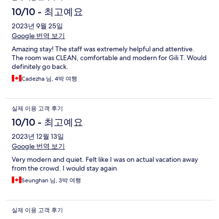
10/10 - 최고예요
2023년 9월 25일
Google 번역 보기
Amazing stay! The staff was extremely helpful and attentive.
The room was CLEAN, comfortable and modern for Gili T. Would
definitely go back.
Cadezha 님, 4박 여행
실제 이용 고객 후기
10/10 - 최고예요
2023년 12월 13일
Google 번역 보기
Very modern and quiet. Felt like I was on actual vacation away
from the crowd. I would stay again
Seunghan 님, 3박 여행
실제 이용 고객 후기