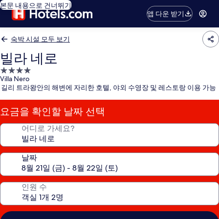
본문 내용으로 건너뛰기
앱 다운 받기
숙박 시설 모두 보기
빌라 네로
4.0
Villa Nero
성
길리 트라왕안의 해변에 자리한 호텔, 야외 수영장 및 레스토랑 이용 가능
급
숙
요금을 확인할 날짜 선택
박
시
어디로 가세요?
설
날짜
인원 수