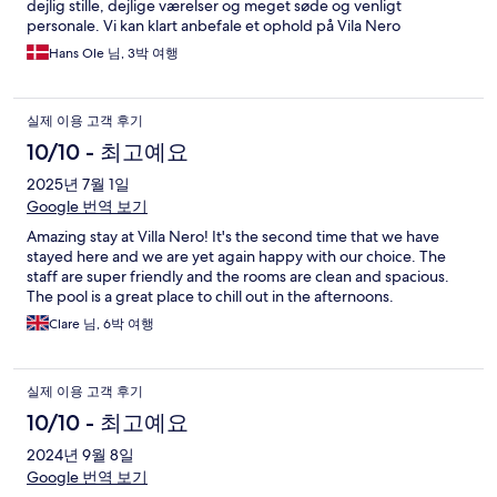
dejlig stille, dejlige værelser og meget søde og venligt
personale. Vi kan klart anbefale et ophold på Vila Nero
Hans Ole 님, 3박 여행
실제 이용 고객 후기
10/10 - 최고예요
2025년 7월 1일
Google 번역 보기
Amazing stay at Villa Nero! It's the second time that we have
stayed here and we are yet again happy with our choice. The
staff are super friendly and the rooms are clean and spacious.
The pool is a great place to chill out in the afternoons.
Clare 님, 6박 여행
실제 이용 고객 후기
10/10 - 최고예요
2024년 9월 8일
Google 번역 보기