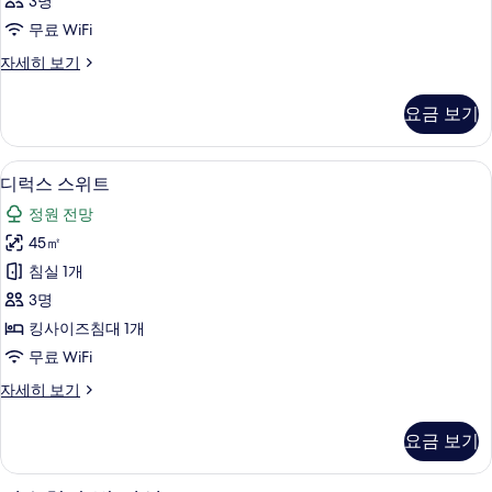
3명
사
무료 WiFi
진
객
자세히 보기
모
실
두
자
요금 보기
세
보
히
기
보
고급 침구, 미니바, 객실 내 금고, 책상
디
12
기
디럭스 스위트
럭
정원 전망
스
45㎡
스
침실 1개
위
3명
트
킹사이즈침대 1개
사
무료 WiFi
진
디
자세히 보기
모
럭
두
스
요금 보기
스
보
위
기
트