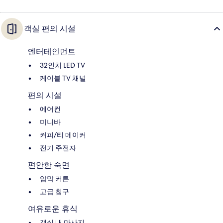
객실 편의 시설
엔터테인먼트
32인치 LED TV
케이블 TV 채널
편의 시설
에어컨
미니바
커피/티 메이커
전기 주전자
편안한 숙면
암막 커튼
고급 침구
여유로운 휴식
객실 내 마사지