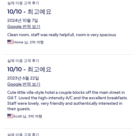
실제 이용 고객 후기
10/10 - 최고예요
2024년 10월 7일
Google 번역 보기
Clean room, staff was really helpfull, room is very spacious
Hinne 님, 2박 여행
실제 이용 고객 후기
10/10 - 최고예요
2023년 6월 22일
Google 번역 보기
Cute little villa-style hotel a couple blocks off the main street in
Gili T. Loved the high-intensity A/C and the excellent breakfasts.
Staff were lovely, very friendly and authentically interested in
their guests.
Scott 님, 3박 여행
실제 이용 고객 후기