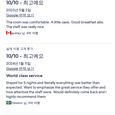
10/10 - 최고예요
2023년 5월 2일
Google 번역 보기
The room was comfortable. A little oasis. Good breakfast also.
The staff was really nice.
audrey 님, 4박 여행
실제 이용 고객 후기
10/10 - 최고예요
2024년 1월 11일
Google 번역 보기
World class service
Stayed for 5 nights and literally everything was better than
expected. Want to emphasize the great service they offer and
how attentive the staff were. Would definitely come back and I
highly recommend them.
Frederic 님, 5박 여행