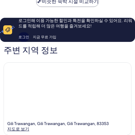
비슷한 숙박 시설 비교하기
츠
고
고
온
예
예
리
요,
요,
Gili
이
이
로그인해 이용 가능한 할인과 특전을 확인하실 수 있어요. 리워
Trawangan
용
용
드를 적립해 더 많은 여행을 즐겨보세요!
후
후
기
기
로그인
지금 무료 가입
207
146
개
개
주변 지역 정보
Gili Trawangan, Gili Trawangan, Gili Trawangan, 83353
지도로 보기