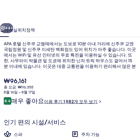
쿠
교
이전
다음
엠
44+
소개
객실
위치
정책
매
APA 호텔 신주쿠 교엠매에서는 도보로 10분 이내 거리에 신주쿠 교엔
의
국립정원 및 신주쿠 이세탄 백화점도 있어 위치가 아주 좋습니다. 이곳
사
에서는 WiFi 및 유선 인터넷의 무료 특전을 이용하실 수 있습니다. 또
한, 사무라이 박물관 및 도쿄에 위치한 닌자 트릭 하우스도 걸어서 15
진
분 이내에 있습니다. 이곳은 대중 교통편을 이용하기 편리해서 많은 분
들이 좋아해요. 조금만 걸으면 신주쿠교엔마에 역에 금방 가실 수 있
갤
고, 신주쿠산초메 역까지는 걸어서 5분 거리예요.
현
₩96,161
러
재
총 요금: ₩116,355
가
8월 16일 ~ 8월 17일
리
공중 목욕탕
격
이
매우 좋아요
8.4
이용 후기 1,982개 모두 보기
은
10점 만점 중 8.4점.
용
₩96,161
후
기
인기 편의 시설/서비스
스파
주차 가능