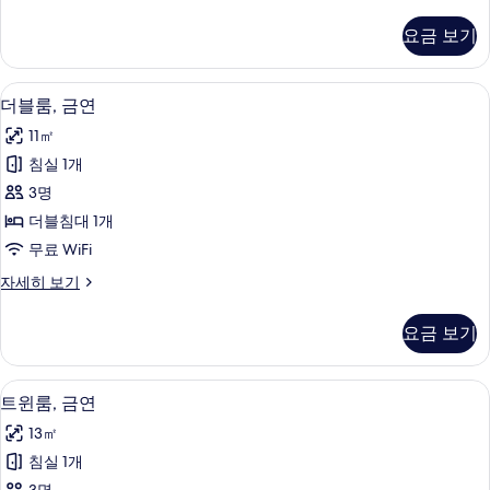
글
두
룸,
요금 보기
금
보
연
기
자
고급 침구, 오리/거위털 이불, 책상, 암
더
18
세
더블룸, 금연
블
히
11㎡
보
룸,
기
침실 1개
금
3명
연
더블침대 1개
사
무료 WiFi
진
더
자세히 보기
모
블
두
룸,
요금 보기
금
보
연
기
자
고급 침구, 오리/거위털 이불, 책상, 암
트
18
세
트윈룸, 금연
윈
히
13㎡
보
룸,
기
침실 1개
금