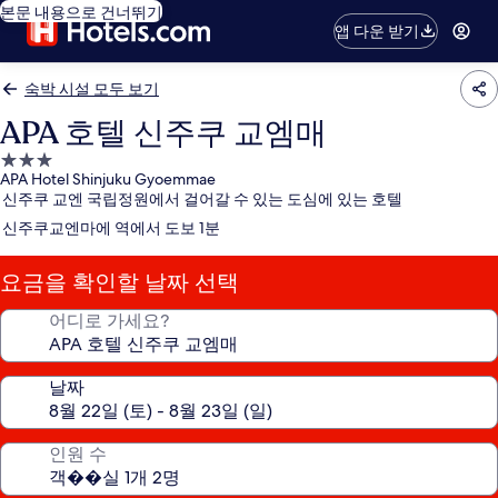
본문 내용으로 건너뛰기
앱 다운 받기
숙박 시설 모두 보기
APA 호텔 신주쿠 교엠매
3.0
APA Hotel Shinjuku Gyoemmae
성
신주쿠 교엔 국립정원에서 걸어갈 수 있는 도심에 있는 호텔
급
신주쿠교엔마에 역에서 도보 1분
숙
박
요금을 확인할 날짜 선택
시
설
어디로 가세요?
날짜
인원 수