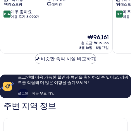
신
워
레스토랑
에어컨
레스토
주
싱
쿠
턴
10
10
매우 좋아요
매우
8.4
8.2
가
호
점
점
이용 후기 3,090개
이용 
부
텔
만
만
키
메
점
점
초
인
중
중
현
₩96,161
타
신
8.4
8.2
재
워
주
점,
점,
총 요금: ₩116,355
요
신
8월 16일 ~ 8월 17일
쿠
매
매
금
주
우
우
₩96,161
쿠
비슷한 숙박 시설 비교하기
좋
좋
아
아
요,
요,
이
이
로그인해 이용 가능한 할인과 특전을 확인하실 수 있어요. 리워
용
용
드를 적립해 더 많은 여행을 즐겨보세요!
후
후
기
기
로그인
지금 무료 가입
3,090
4,195
개
개
주변 지역 정보