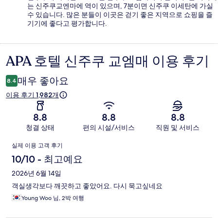
는 신주쿠교엔마에 역이 있으며, 7분이면 신주쿠 이세탄에 가실
수 있습니다. 많은 분들이 이곳은 걷기 좋은 지역으로 쇼핑을 즐
기기에 좋다고 평가합니다.
APA 호텔 신주쿠 교엠매 이용 후기
이
용
매우 좋아요
8.4
후
이용 후기 1,982개
기
8.8
8.8
8.8
청결 상태
편의 시설/서비스
직원 및 서비스
이
실제 이용 고객 후기
용
10/10 - 최고예요
후
2026년 6월 14일
객실생각보다 깨끗하고 좋았어요. 다시 묵고싶네요
기
Young Woo 님, 2박 여행