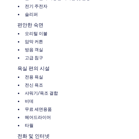
전기 주전자
슬리퍼
편안한 숙면
오리털 이불
암막 커튼
방음 객실
고급 침구
욕실 편의 시설
전용 욕실
전신 욕조
샤워기/욕조 결합
비데
무료 세면용품
헤어드라이어
타월
전화 및 인터넷