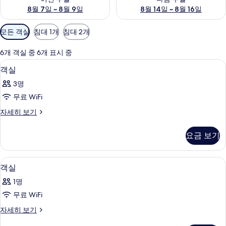
8월 7일 ~ 8월 9일
8월 14일 ~ 8월 16일
객
모든 객실
침대 1개
침대 2개
실
에
6개 객실 중 6개 표시 중
사
고급 침구, 오리/거위털 이불, 책상, 암
객
2
객실
용
실
가
3명
사
능
무료 WiFi
진
한
객
자세히 보기
모
필
실
터
두
자
요금 보기
세
보
히
기
보
고급 침구, 오리/거위털 이불, 책상, 암
객
2
기
객실
실
1명
사
무료 WiFi
진
객
자세히 보기
모
실