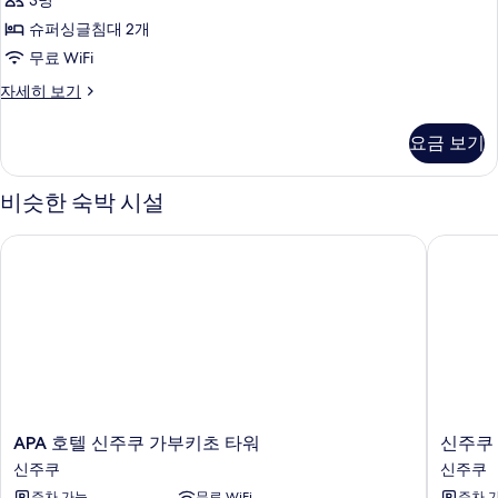
3명
연
슈퍼싱글침대 2개
사
무료 WiFi
진
트
자세히 보기
모
윈
두
룸,
요금 보기
금
보
연
기
자
비슷한 숙박 시설
세
히
APA 호텔 신주쿠 가부키초 타워
신주쿠 
보
기
APA
신
APA 호텔 신주쿠 가부키초 타워
신주쿠
호
주
신주쿠
신주쿠
텔
쿠
주차 가능
무료 WiFi
주차 