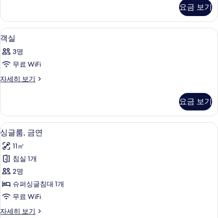
두
자
요금 보기
세
보
히
기
보
고급 침구, 오리/거위털 이불, 책상, 암
객
2
기
객실
실
3명
사
무료 WiFi
진
객
자세히 보기
모
실
두
자
요금 보기
세
보
히
기
보
고급 침구, 오리/거위털 이불, 책상, 암
싱
18
기
싱글룸, 금연
글
11㎡
룸,
침실 1개
금
2명
연
슈퍼싱글침대 1개
사
무료 WiFi
진
싱
자세히 보기
모