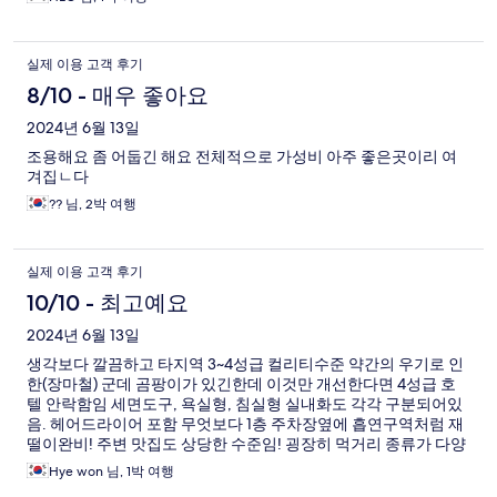
실제 이용 고객 후기
8/10 - 매우 좋아요
2024년 6월 13일
조용해요 좀 어둡긴 해요 전체적으로 가성비 아주 좋은곳이리 여
겨집ㄴ다
?? 님, 2박 여행
실제 이용 고객 후기
10/10 - 최고예요
2024년 6월 13일
생각보다 깔끔하고 타지역 3~4성급 컬리티수준 약간의 우기로 인
한(장마철) 군데 곰팡이가 있긴한데 이것만 개선한다면 4성급 호
텔 안락함임 세면도구, 욕실형, 침실형 실내화도 각각 구분되어있
음. 헤어드라이어 포함 무엇보다 1층 주차장옆에 흡연구역처럼 재
떨이완비! 주변 맛집도 상당한 수준임! 굉장히 먹거리 종류가 다양
하고 바로 앞에 쭉~있음! 커피전문점, 양꼬치,일식, 중식, 쭈꾸미,
Hye won 님, 1박 여행
닭갈비, 꼬막집,콩나물해장국등등 약 4~500m 정도 장인평역(지