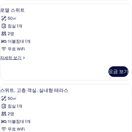
기
자
로열 스위트 | 커피 및/또는 커피 메이커
로
8
세
로열 스위트
열
히
50㎡
보
스
기
침실 1개
위
2명
트
더블침대 1개
사
무료 WiFi
진
로
자세히 보기
모
열
두
스
요금 보기
위
보
트
기
자
스위트, 고층 객실, 실내형 테라스 | 테
스
4
세
스위트, 고층 객실, 실내형 테라스
위
히
50㎡
보
트,
기
침실 1개
고
2명
층
더블침대 1개
객
무료 WiFi