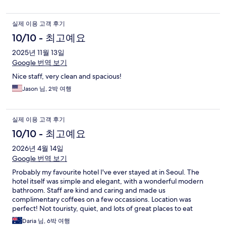
실제 이용 고객 후기
10/10 - 최고예요
2025년 11월 13일
Google 번역 보기
Nice staff, very clean and spacious!
Jason 님, 2박 여행
실제 이용 고객 후기
10/10 - 최고예요
2026년 4월 14일
Google 번역 보기
Probably my favourite hotel I've ever stayed at in Seoul. The
hotel itself was simple and elegant, with a wonderful modern
bathroom. Staff are kind and caring and made us
complimentary coffees on a few occassions. Location was
perfect! Not touristy, quiet, and lots of great places to eat
around. Train station was a very short walk, and the connectivity
Daria 님, 6박 여행