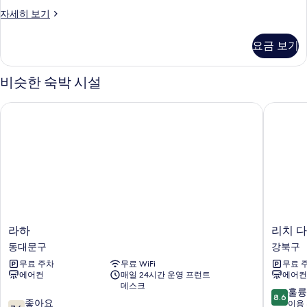
실,
스
자세히 보기
실
위
내
트,
요금 보기
고
형
층
테
객
비슷한 숙박 시설
실,
라
실
라하
리치 다
스
내
형
사
테
진
라
스
모
자
두
세
보
히
보
기
기
라
리
라하
리치 
하
치
동대문구
강북구
동
다
무료 주차
무료 WiFi
무료 
대
이
에어컨
매일 24시간 운영 프런트
에어컨
문
아
데스크
구
몬
10
훌륭
8.6
10
좋아요
드
점
이용 