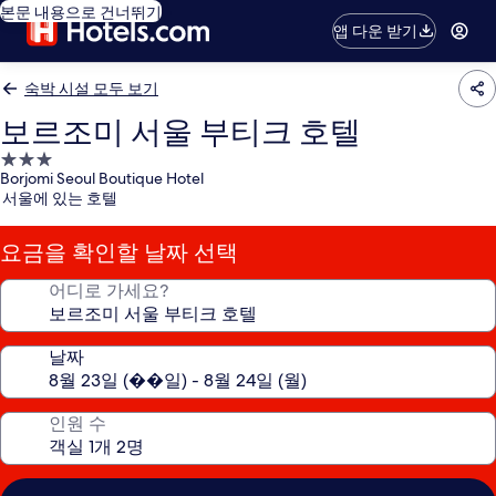
본문 내용으로 건너뛰기
앱 다운 받기
숙박 시설 모두 보기
보르조미 서울 부티크 호텔
3.0
Borjomi Seoul Boutique Hotel
성
서울에 있는 호텔
급
숙
요금을 확인할 날짜 선택
박
시
어디로 가세요?
설
날짜
인원 수