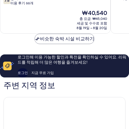
7.6
점
이용 후기 66개
호
만
만
텔
점
현
₩40,540
점
강
중
재
중
총 요금: ₩45,040
북
8.6
요
세금 및 수수료 포함
7.6
구
점,
금
8월 19일 ~ 8월 20일
점,
훌
₩40,540
좋
륭
비슷한 숙박 시설 비교하기
아
해
요,
요,
이
이
용
용
로그인해 이용 가능한 할인과 특전을 확인하실 수 있어요. 리워
후
후
드를 적립해 더 많은 여행을 즐겨보세요!
기
기
66
47
로그인
지금 무료 가입
개
개
주변 지역 정보