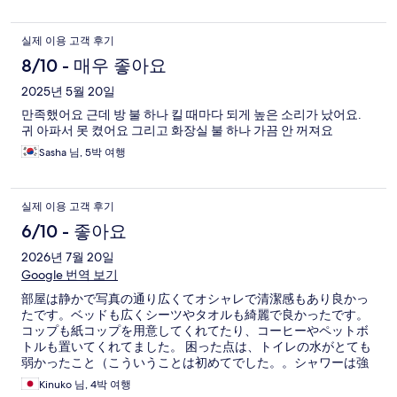
갔습니다. 감사합니다.
실제 이용 고객 후기
8/10 - 매우 좋아요
2025년 5월 20일
만족했어요 근데 방 불 하나 킬 때마다 되게 높은 소리가 났어요.
귀 아파서 못 켰어요 그리고 화장실 불 하나 가끔 안 꺼져요
Sasha 님, 5박 여행
실제 이용 고객 후기
6/10 - 좋아요
2026년 7월 20일
Google 번역 보기
部屋は静かで写真の通り広くてオシャレで清潔感もあり良かっ
たです。ベッドも広くシーツやタオルも綺麗で良かったです。
コップも紙コップを用意してくれてたり、コーヒーやペットボ
トルも置いてくれてました。 困った点は、トイレの水がとても
弱かったこと（こういうことは初めてでした。。シャワーは強
くて大丈夫でしたが） 全て清潔感はあったのですが何故かポッ
Kinuko 님, 4박 여행
トだけがちょっと気になり自分で洗ったら綺麗になりました。