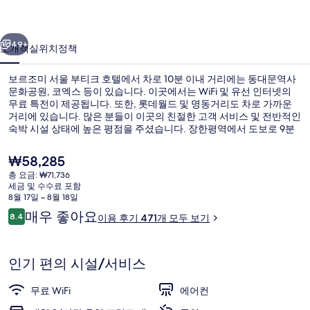
부
이전
다음
티
49+
소개
객실
위치
정책
크
보르조미 서울 부티크 호텔에서 차로 10분 이내 거리에는 동대문역사
호
문화공원, 코엑스 등이 있습니다. 이곳에서는 WiFi 및 유선 인터넷의
무료 특전이 제공됩니다. 또한, 롯데월드 및 명동거리도 차로 가까운
텔
거리에 있습니다. 많은 분들이 이곳의 친절한 고객 서비스 및 전반적인
의
숙박 시설 상태에 높은 평점을 주셨습니다. 장한평역에서 도보로 9분
거리에 있어 대중 교통편을 이용하기 편리합니다.
사
현
₩58,285
재
진
총 요금: ₩71,736
가
세금 및 수수료 포함
스위트 (Spa ) | 거실 공간 | LCD TV
갤
격
8월 17일 ~ 8월 18일
은
이
매우 좋아요
러
8.4
이용 후기 471개 모두 보기
₩58,285
10점 만점 중 8.4점.
용
리
후
기
인기 편의 시설/서비스
무료 WiFi
에어컨