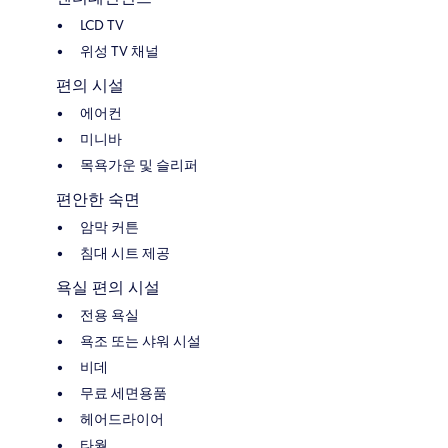
LCD TV
위성 TV 채널
편의 시설
에어컨
미니바
목욕가운 및 슬리퍼
편안한 숙면
암막 커튼
침대 시트 제공
욕실 편의 시설
전용 욕실
욕조 또는 샤워 시설
비데
무료 세면용품
헤어드라이어
타월