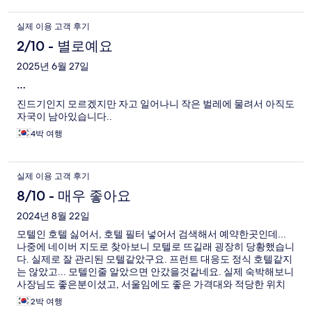
하철) 사거리로가면 셀프 세탁방도 있음! 가격대비 신의 혜택과 같
은 입지조건이라 외국인에게도 가성비와 편안한 여행 동반숙소로
실제 이용 고객 후기
추천함 참고로 엘레베이터도 캐리어 밀고 당기기 편안하게 높낮이
나 둔턱이없어서 여자들도 짐 옮기기 좋음!
2/10 - 별로예요
2025년 6월 27일
…
진드기인지 모르겠지만 자고 일어나니 작은 벌레에 물려서 아직도
자국이 남아있습니다..
4박 여행
실제 이용 고객 후기
8/10 - 매우 좋아요
2024년 8월 22일
모텔인 호텔 싫어서, 호텔 필터 넣어서 검색해서 예약한곳인데...
나중에 네이버 지도로 찾아보니 모텔로 뜨길래 굉장히 당황했습니
다. 실제로 잘 관리된 모텔같았구요. 프런트 대응도 정식 호텔같지
는 않았고... 모텔인줄 알았으면 안갔을것같네요. 실제 숙박해보니
사장님도 좋은분이셨고, 서울임에도 좋은 가격대와 적당한 위치
(역에서 도보 10분), 방 컨디션도 크게 나쁘지는 않았습니다만...위
2박 여행
의 사유로 재방문하지는 않을 것 같습니다. 그래도 편하게 지내다