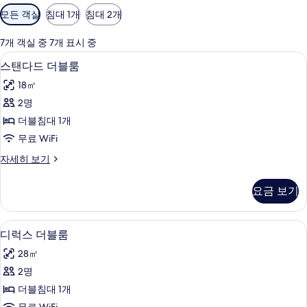
객
모든 객실
침대 1개
침대 2개
실
에
7개 객실 중 7개 표시 중
사
스탠다드 더블룸 | 미니바, 책상, 암막 커튼
스
12
스탠다드 더블룸
용
탠
가
18㎡
다
능
2명
드
한
더블침대 1개
더
필
무료 WiFi
터
블
스
자세히 보기
룸
탠
사
다
요금 보기
드
진
더
모
블
미니바, 책상, 암막 커튼, 무료 WiFi
디
8
룸
디럭스 더블룸
두
럭
자
보
28㎡
세
스
히
기
2명
더
보
더블침대 1개
기
블