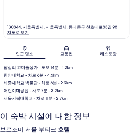
130844, 서울특별시, 서울특별시, 동대문구 천호대로83길 98
지도로 보기
지도
인근 명소
교통편
레스토랑
답십리 고미술상가
- 도보 14분
- 1.2km
한양대학교
- 차로 6분
- 4.6km
세종대학교 박물관
- 차로 6분
- 2.9km
어린이대공원
- 차로 7분
- 3.2km
서울시립대학교
- 차로 11분
- 2.7km
이 숙박 시설에 대한 정보
보르조미 서울 부티크 호텔