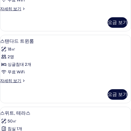
무료 WiFi
룸
디
자세히 보기
사
럭
진
스
요금 보기
더
모
블
두
룸
스탠다드 트윈룸 | 미니바, 책상, 암막 커튼
스
4
자
스탠다드 트윈룸
보
탠
세
기
18㎡
히
다
보
2명
드
기
싱글침대 2개
트
무료 WiFi
윈
스
자세히 보기
룸
탠
사
다
요금 보기
드
진
트
모
윈
스위트, 테라스 | 미니바, 책상, 암막 커튼,
스
5
룸
스위트, 테라스
두
위
자
보
50㎡
세
트,
히
기
침실 1개