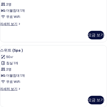
테
보
2명
기
라
더블침대 1개
스
무료 WiFi
사
스
자세히 보기
진
위
모
트,
요금 보기
테
두
라
보
스
스위트 (Spa ) | 거실 공간 | LCD TV
스
7
자
스위트 (Spa )
기
위
세
50㎡
히
트
보
침실 1개
(Spa
기
2명
)
더블침대 1개
사
무료 WiFi
진
스
자세히 보기
모
위
두
트
요금 보기
(Spa
보
)