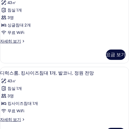
수
43㎡
침
스
영
대
침실 1개
룸,
1
장
3명
개,
싱
이
수
싱글침대 2개
글
영
용
무료 WiFi
장
침
사
이
디
자세히 보기
대
용
럭
진
자
2
스
모
요금 보기
세
룸,
개,
히
두
싱
수
보
글
보
미니바, 객실 내 금고, 책상, 암막 커튼
디
기
6
침
영
디럭스룸, 킹사이즈침대 1개, 발코니, 정원 전망
기
럭
대
장
43㎡
2
스
이
개,
침실 1개
룸,
수
용
3명
영
킹
사
장
킹사이즈침대 1개
사
이
진
무료 WiFi
용
이
모
자
디
자세히 보기
즈
세
럭
두
히