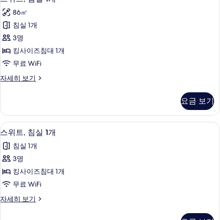
위
대
마
86㎡
2
트,
당
개,
침실 1개
침
흡
전
3명
연,
실
망
마
킹사이즈침대 1개
1
당
사
무료 WiFi
전
개
진
망
스
자세히 보기
사
자
위
모
진
세
트,
두
요금 보기
히
침
모
보
보
실
두
기
1
기
스위트, 침실 1개 | 미니바, 객실 내 금고,
스
16
개
보
스위트, 침실 1개
위
자
기
침실 1개
세
트,
히
3명
침
보
킹사이즈침대 1개
기
실
무료 WiFi
1
스
자세히 보기
개
위
사
트,