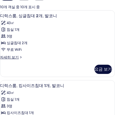
실
에
10개 객실 중 10개 표시 중
사
미니바, 객실 내 금고, 책상, 암막 커튼
디
6
디럭스룸, 싱글침대 2개, 발코니
용
럭
가
43㎡
스
능
침실 1개
룸,
한
3명
싱
필
싱글침대 2개
터
글
무료 WiFi
침
디
자세히 보기
대
럭
2
스
요금 보기
룸,
개,
싱
발
글
미니바, 객실 내 금고, 책상, 암막 커튼
디
10
침
코
디럭스룸, 킹사이즈침대 1개, 발코니
럭
대
니
43㎡
2
스
사
개,
침실 1개
룸,
발
진
3명
코
킹
모
니
킹사이즈침대 1개