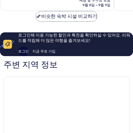
라
세금 및 수수료 포함
바
8.4
8.6
금
9월 8일 ~ 9월 9일
이
란
점,
점,
₩61,279
에
발
매
훌
비슷한 숙박 시설 비교하기
어
리
우
륭
포
짐
좋
해
트
바
아
요,
Tuban
란
요,
이
로그인해 이용 가능한 할인과 특전을 확인하실 수 있어요. 리워
베
이
용
드를 적립해 더 많은 여행을 즐겨보세요!
이
용
후
후
기
로그인
지금 무료 가입
기
343
1,008
개
주변 지역 정보
개