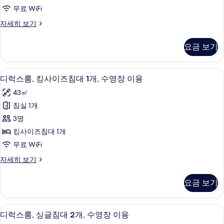
사
자
두
무료 WiFi
세
이
보
히
디
자세히 보기
즈
보
럭
기
기
침
스
요금 보기
룸,
대
킹
1
사
디럭스룸, 킹사이즈침대 1개, 수영장 이용 
디
10
이
개,
디럭스룸, 킹사이즈침대 1개, 수영장 이용
럭
즈
발
43㎡
침
스
코
대
침실 1개
룸,
1
니
3명
개,
킹
사
발
킹사이즈침대 1개
사
코
진
무료 WiFi
니
이
모
자
디
자세히 보기
즈
세
럭
두
히
침
스
보
요금 보기
보
룸,
대
기
기
킹
1
사
디럭스룸, 싱글침대 2개, 수영장 이용 | 
디
10
이
개,
디럭스룸, 싱글침대 2개, 수영장 이용
럭
즈