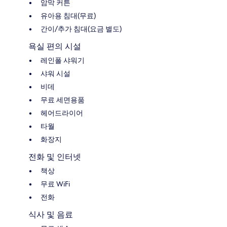
암막 커튼
유아용 침대(무료)
간이/추가 침대(요금 별도)
욕실 편의 시설
레인폴 샤워기
샤워 시설
비데
무료 세면용품
헤어드라이어
타월
화장지
전화 및 인터넷
책상
무료 WiFi
전화
식사 및 음료