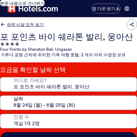
본문 내용으로 건너뛰기
앱 다운 받기
숙박 시설 모두 보기
포 포인츠 바이 쉐라톤 발리, 웅아산
4.0
Four Points by Sheraton Bali, Ungasan
성
가루다 공원 근처에 위치한 가족 여행 호텔, 2 개의 야외 수영장 보유
급
숙
요금을 확인할 날짜 선택
박
시
어디로 가세요?
설
날짜
인원 수