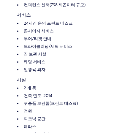
컨퍼런스 센터(798 제곱미터 규모)
서비스
24시간 운영 프런트 데스크
콘시어지 서비스
투어/티켓 안내
드라이클리닝/세탁 서비스
짐 보관 시설
웨딩 서비스
일광욕 의자
시설
2 개 동
건축 연도: 2014
귀중품 보관함(프런트 데스크)
정원
피크닉 공간
테라스