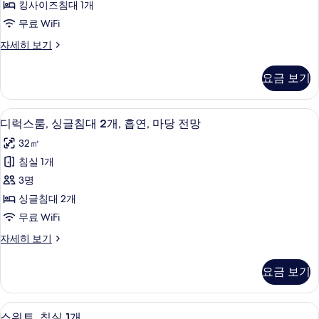
전
니,
킹사이즈침대 1개
사
정
망
무료 WiFi
원
이
사
전
디
자세히 보기
즈
망
럭
진
자
침
스
모
요금 보기
세
룸,
대
히
두
킹
1
보
사
보
디럭스룸, 싱글침대 2개, 흡연, 마당 전망 
디
기
10
이
개,
디럭스룸, 싱글침대 2개, 흡연, 마당 전망
기
럭
즈
마
32㎡
침
스
당
대
침실 1개
룸,
1
전
3명
개,
싱
망
마
싱글침대 2개
글
당
사
무료 WiFi
전
침
진
망
디
자세히 보기
대
자
럭
모
세
2
스
두
요금 보기
히
룸,
개,
보
보
싱
흡
기
글
기
미니바, 객실 내 금고, 책상, 암막 커튼
스
11
침
연,
스위트, 침실 1개