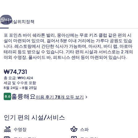
쉐
이전
다음
라
63+
소개
객실
위치
정책
톤
포 포인츠 바이 쉐라톤 발리, 웅아산에는 무료 키즈 클럽 같은 편의 시
발
설이 마련되어 있으며, 걸어서 5분 이내 거리에는 가루다 공원도 있습
니다. 레스토랑에서 간단한 식사가 가능하며, 마사지, 바디 랩, 아로마
리,
테라피 등도 받으실 수 있습니다. 기타 편의 시설과 서비스로는 2 개의
웅
야외 수영장, 풀사이드 바, 피트니스 센터 등이 마련되어 있습니다.
아
현
₩74,731
재
산
총 요금: ₩90,424
가
세금 및 수수료 포함
정원 전망
의
격
8월 24일 ~ 8월 25일
은
이
훌륭해요
사
8.6
이용 후기 78개 모두 보기
₩74,731
10점 만점 중 8.6점.
용
진
후
기
갤
인기 편의 시설/서비스
러
수영장
스파
리