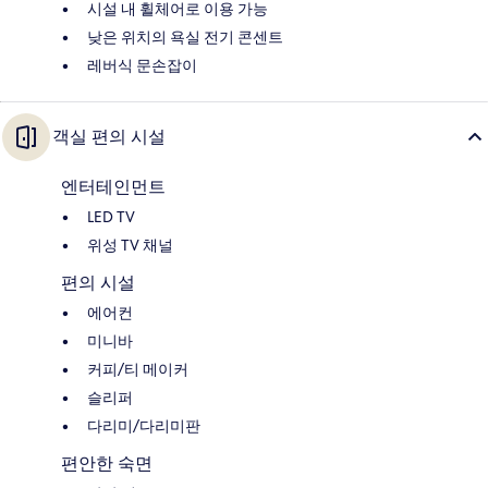
시설 내 휠체어로 이용 가능
낮은 위치의 욕실 전기 콘센트
레버식 문손잡이
객실 편의 시설
엔터테인먼트
LED TV
위성 TV 채널
편의 시설
에어컨
미니바
커피/티 메이커
슬리퍼
다리미/다리미판
편안한 숙면