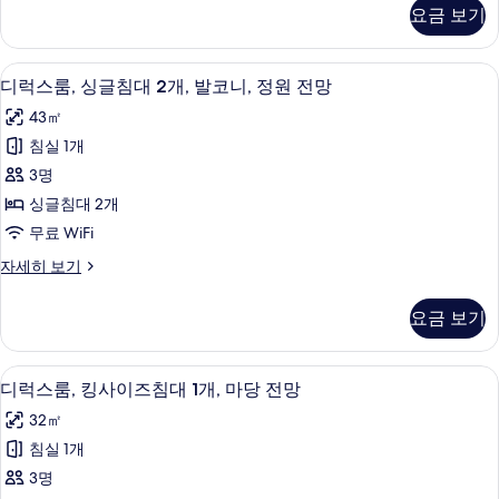
침
스
보
요금 보기
보
룸,
대
기
기
킹
1
사
미니바, 객실 내 금고, 책상, 암막 커튼
디
9
이
개,
디럭스룸, 싱글침대 2개, 발코니, 정원 전망
럭
즈
발
43㎡
침
스
코
대
침실 1개
룸,
1
니,
3명
개,
싱
정
발
싱글침대 2개
글
코
원
무료 WiFi
니,
침
전
정
디
자세히 보기
대
원
럭
망
전
2
스
사
요금 보기
망
룸,
개,
자
진
싱
발
세
글
모
디럭스룸, 킹사이즈침대 1개, 마당 전망 |
디
히
10
침
코
디럭스룸, 킹사이즈침대 1개, 마당 전망
두
보
럭
대
니,
32㎡
기
2
보
스
정
개,
침실 1개
기
룸,
발
원
3명
코
킹