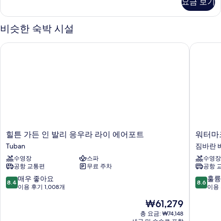
요금 보기
침
진
실
모
1
비슷한 숙박 시설
개
두
자
보
힐튼 가든 인 발리 응우라 라이 에어포트
워터마크 
세
기
히
보
기
힐
워
힐튼 가든 인 발리 응우라 라이 에어포트
워터마크
튼
터
Tuban
짐바란 
가
마
수영장
스파
수영장
든
크
공항 교통편
무료 주차
공항 
인
호
발
텔
10
10
매우 좋아요
훌륭
8.4
8.6
리
&
점
점
이용 후기 1,008개
이용 
응
스
만
만
현
₩61,279
우
파
점
점
재
라
짐
중
중
총 요금: ₩74,148
요