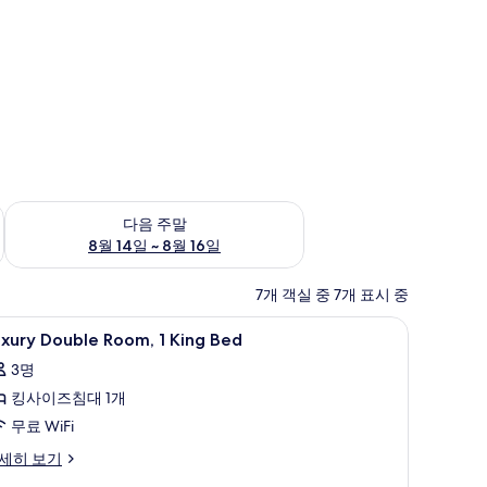
~ 8월 9일
다음 주말 예약 가능 여부 확인, 8월 14일 ~ 8월 16일
다음 주말
8월 14일 ~ 8월 16일
7개 객실 중 7개 표시 중
 침대
uxury
책상, 암막 커튼, 다리미/다리미판, 간이 침대
12
xury Double Room, 1 King Bed
ouble
3명
oom,
킹사이즈침대 1개
ing
무료 WiFi
ed
xury
세히 보기
사
uble