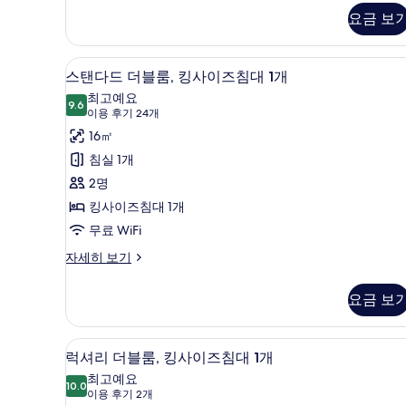
Room,
터
진
요금 보
1
모
King
Bed
두
스탠다드 더블룸, 킹사이즈침대 1
스
7
자
스탠다드 더블룸, 킹사이즈침대 1개
보
탠
세
최고예요
히
9.6
기
9.6점 만점 중 10점
다
(이
이용 후기 24개
보
용
드
16㎡
기
후
더
침실 1개
기
블
2명
24
룸,
킹사이즈침대 1개
개)
킹
무료 WiFi
사
스
자세히 보기
탠
이
다
요금 보
즈
드
더
침
블
럭셔리 더블룸, 킹사이즈침대 1개
럭
대
12
룸,
럭셔리 더블룸, 킹사이즈침대 1개
셔
1
킹
최고예요
사
10.0
개
10.0점 만점 중 10점
리
(이
이용 후기 2개
이