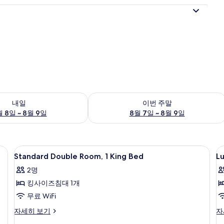
여부 확인, 8월 8일 ~ 8월 9일
이번 주말 예약 가능 여부 확인, 8월 7일 
내일
이번 주말
 8일 ~ 8월 9일
8월 7일 ~ 8월 9일
판, 간이 침대
Standard
책상, 암막 커튼, 다리미/다리미판, 간이
L
7
Standard Double Room, 1 King Bed
Lu
Double
D
2명
Room,
R
킹사이즈침대 1개
1
1
King
K
무료 WiFi
Bed
B
Standard
Lu
자세히 보기
자
사
Double
Do