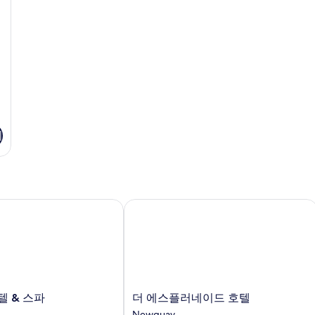
진
침
세
대
히
모
1
보
두
개
기
자
보
세
기
히
보
기
기
& 스파
더 에스플러네이드 호텔
더
텔 & 스파
더 에스플러네이드 호텔
에
Newquay