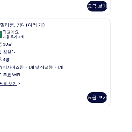
om,
진
요금 보기
모
ng
ed
두
, 암막 커튼, 다리미/다리미판, 간이 침대
패밀리룸, 침대(여러 개) | 책상, 암막 커튼, 다
패
6
밀리룸, 침대(여러 개)
보
밀
최고예요
6
기
9.6점 만점 중 10점
리
(이
이용 후기 4개
용
,
30㎡
후
침
침실 1개
기
대
4명
4
여
킹사이즈침대 1개 및 싱글침대 1개
개)
러
무료 WiFi
)
세히 보기
사
요금 보기
진
모
두
여
보
)
기