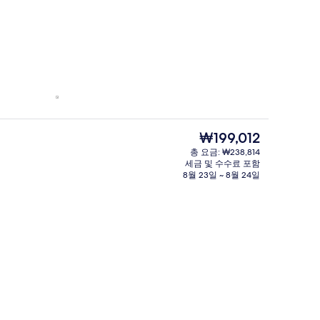
현
₩199,012
재
총 요금: ₩238,814
가
세금 및 수수료 포함
격
8월 23일 ~ 8월 24일
은
₩199,012