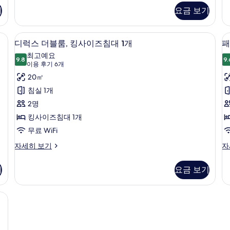
Room,
Ro
진
기
요금 보기
1
1
모
King
Ki
Bed
B
두
개 | 책상, 암막 커튼, 다리미/다리미판, 간이 침대
디럭스 더블룸, 킹사이즈침대 1개 | 책상
디
4
자
자
디럭스 더블룸, 킹사이즈침대 1개
패
보
럭
세
세
최고예요
히
9.8
히
9.
기
9.8점 만점 중 10점
스
(이
이용 후기 6개
보
보
용
더
20㎡
룸
기
기
후
블
침실 1개
기
룸,
2명
6
킹
킹사이즈침대 1개
(
개)
사
무료 WiFi
이
개
디
패
자세히 보기
자
럭
밀
즈
스
리
기
요금 보기
침
더
룸,
블
침
대
룸,
대
 | 객실에서 보이는 전망
1
킹
(
개
사
러
이
개
사
즈
자