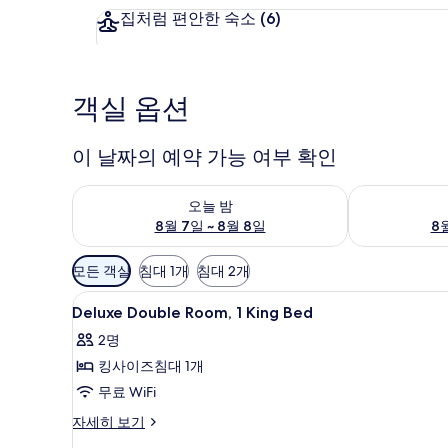
집처럼 편안한 숙소
(6)
객실 옵션
이 날짜의 예약 가능 여부 확인
오늘 밤 예약 가능 여부 확인, 8월 7일 ~ 8월 8일
내일 예약 가능 
오늘 밤
8월 7일 ~ 8월 8일
8월
객
모든 객실
침대 1개
침대 2개
실
Deluxe
책상, 암막 커튼, 다리미/다리미
에
4
Deluxe Double Room, 1 King Bed
Double
사
2명
Room,
용
킹사이즈침대 1개
1
가
King
무료 WiFi
능
Bed
한
Deluxe
자세히 보기
사
필
Double