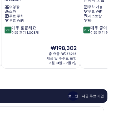
호
이
수영장
주차 가능
텔
트
스파
무료 WiFi
스
웨
무료 주차
레스토랑
파
스
무료 WiFi
바
&
턴
10
10
매우 훌륭해요
매우 좋아요
이
호
9.0
8.2
점
점
이용 후기 1,003개
이용 후기 949개
스
텔
만
만
테
뉴
점
점
이
퀘
현
₩198,302
중
중
트
이
재
9.0
8.2
St
총 요금: ₩237,963
도
요
점,
점,
세금 및 수수료 포함
Austell
심
금
8월 31일 ~ 9월 1일
매
매
₩198,302
우
우
훌
좋
륭
아
해
요,
요,
이
이
용
로그인
지금 무료 가입
용
후
후
기
기
949
1,003
개
개