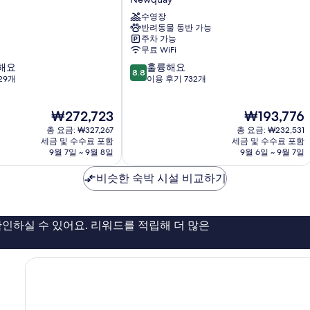
스
수영장
플
반려동물 동반 가능
러
주차 가능
네
무료 WiFi
이
10
해요
훌륭해요
드
8.8
점
29개
이용 후기 732개
호
만
텔
점
Newquay
현
현
₩272,723
₩193,776
중
재
재
8.8
총 요금: ₩327,267
총 요금: ₩232,531
요
요
점,
세금 및 수수료 포함
세금 및 수수료 포함
금
금
9월 7일 ~ 9월 8일
9월 6일 ~ 9월 7일
훌
₩272,723
₩193,776
륭
비슷한 숙박 시설 비교하기
해
요,
이
용
인하실 수 있어요. 리워드를 적립해 더 많은
후
기
732
개