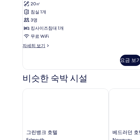
용
사
더
20㎡
즈
후
침
진
블
침실 1개
대
기
모
룸,
3명
1
2
개
두
킹
킹사이즈침대 1개
개)
자
보
사
무료 WiFi
세
기
히
이
럭
자세히 보기
보
셔
즈
기
리
요금 보
침
더
블
대
룸,
비슷한 숙박 시설
1
킹
개
사
이
그린뱅크 호텔
베드러던 호텔 
사
즈
진
침
대
모
1
두
개
자
보
세
그
베
그린뱅크 호텔
베드러던 호
기
히
린
드
Falmouth
Newquay