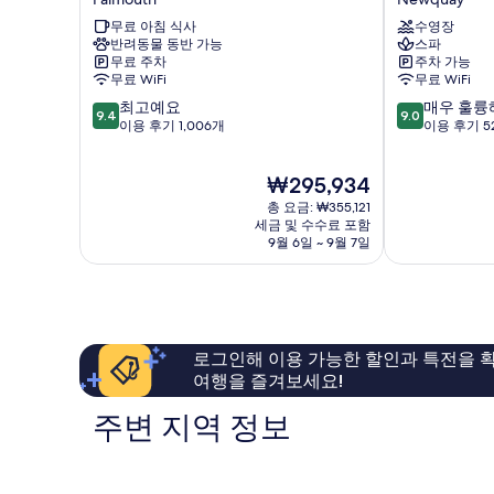
보
뱅
러
기
무료 아침 식사
수영장
크
던
반려동물 동반 가능
스파
호
호
무료 주차
주차 가능
텔
텔
무료 WiFi
무료 WiFi
Falmouth
&
10
10
최고예요
매우 훌륭
스
9.4
9.0
점
점
이용 후기 1,006개
이용 후기 5
파
만
만
Newquay
점
점
현
₩295,934
중
중
재
9.4
9.0
총 요금: ₩355,121
요
점,
점,
세금 및 수수료 포함
금
9월 6일 ~ 9월 7일
최
매
₩295,934
고
우
예
훌
요,
륭
이
해
용
요,
로그인해 이용 가능한 할인과 특전을 확
후
이
여행을 즐겨보세요!
기
용
1,006
후
주변 지역 정보
개
기
529
개