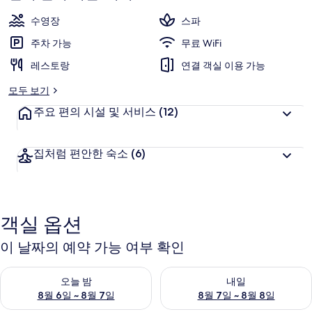
티
수영장
스파
네
주차 가능
무료 WiFi
이
레스토랑
연결 객실 이용 가능
션
모두 보기
의
주요 편의 시설 및 서비스
(12)
사
진
집처럼 편안한 숙소
(6)
갤
러
리
객실 옵션
이 날짜의 예약 가능 여부 확인
오늘 밤 예약 가능 여부 확인, 8월 6일 ~ 8월 7일
내일 예약 가능 여부 확인, 8월 7
오늘 밤
내일
8월 6일 ~ 8월 7일
8월 7일 ~ 8월 8일