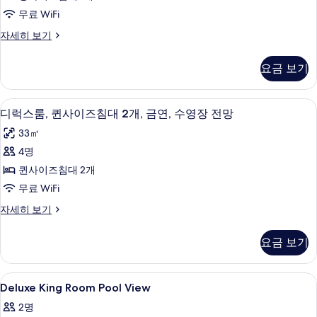
개,
킹
진
금
무료 WiFi
사
연
모
디
자세히 보기
자
이
럭
두
세
즈
스
히
보
요금 보기
룸,
보
침
기
킹
기
대
사
오리/거위털 이불, 필로우탑 침대, 객실 
디
9
이
디럭스룸, 퀸사이즈침대 2개, 금연, 수영장 전망
1
럭
즈
개,
33㎡
침
스
금
대
4명
룸,
1
연,
퀸사이즈침대 2개
개,
퀸
수
금
무료 WiFi
사
연,
영
디
자세히 보기
수
이
럭
장
영
즈
스
장
전
요금 보기
룸,
전
침
망
퀸
망
대
사
자
사
Deluxe
오리/거위털 이불, 필로우탑 침대, 객실 
4
이
Deluxe King Room Pool View
2
세
King
진
즈
히
개,
2명
침
Room
모
보