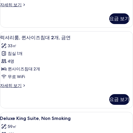
사
내
망
럭
자세히 보기
전
이
셔
사
망
즈
리
자
진
요금 보기
룸,
세
침
모
킹
히
대
사
보
두
오리/거위털 이불, 필로우탑 침대, 객실 
럭
6
이
럭셔리룸, 퀸사이즈침대 2개, 금연
1
기
보
셔
즈
개,
33㎡
침
기
리
금
대
침실 1개
룸,
1
연
4명
개,
퀸
사
금
퀸사이즈침대 2개
사
연
진
무료 WiFi
자
이
모
세
럭
자세히 보기
즈
히
셔
두
보
침
리
보
요금 보기
기
룸,
대
기
퀸
2
사
Deluxe
오리/거위털 이불, 필로우탑 침대, 객실 
7
이
개,
Deluxe King Suite, Non Smoking
King
즈
금
59㎡
침
Suite,