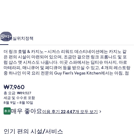
텔
&
카
이전
다음
지
92+
소개
객실
위치
정책
노
더 링크 호텔 & 카지노 – 시저스 리워드 데스티네이션에는 카지노 같
–
은 편의 시설이 마련되어 있으며, 조금만 걸으면 링크 프롬나드 및 포
시
럼 샵스 앳 시저스도 나옵니다. 이곳 스파에서는 딥티슈 마사지, 아로
마테라피, 매니큐어 및 페디큐어 등을 받으실 수 있고, 4 개의 레스토랑
저
중 하나인 미국 요리 전문의 Guy Fieri's Vegas Kitchen에서는 아침, 점
심 및 저녁 식사가 가능합니다. 기타 편의 시설과 서비스로는 4 개의
스
바/라운지, 24시간 운영 피트니스 센터, 스팀룸 등이 마련되어 있습니
현
₩7,960
다. 많은 분들이 이곳의 중심가 위치 및 현지 관광에 높은 평점을 주셨
리
재
총 요금: ₩89,527
습니다. Harrah’s & The LINQ 역에서 도보로 6분, Flamingo - Caesars
가
세금 및 수수료 포함
워
Palace 모노레일 역에서는 8분 거리에 있어 대중 교통편을 이용하기
시즌별로 운영되는 야외 수영장, 09:00 ~
격
8월 9일 ~ 8월 10일
편리합니다.
은
드
이
매우 좋아요
8.0
이용 후기 22,447개 모두 보기
₩7,960
10점 만점 중 8.0점.
용
데
후
기
스
인기 편의 시설/서비스