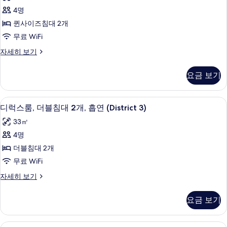
기
스
(District
개,
4명
룸,
금
3)
퀸사이즈침대 2개
연
퀸
사
(District
무료 WiFi
사
진
3)
디
자세히 보기
자
이
모
럭
세
즈
스
두
히
요금 보기
룸,
보
침
보
퀸
기
대
사
기
오리/거위털 이불, 필로우탑 침대, 객실 
디
5
이
디럭스룸, 더블침대 2개, 흡연 (District 3)
2
럭
즈
개,
33㎡
침
스
금
대
4명
룸,
2
연
더블침대 2개
개,
더
(District
금
무료 WiFi
블
연
3)
디
자세히 보기
(District
침
사
럭
3)
대
스
진
자
요금 보기
룸,
세
2
모
더
히
개,
블
두
보
오리/거위털 이불, 필로우탑 침대, 객실 