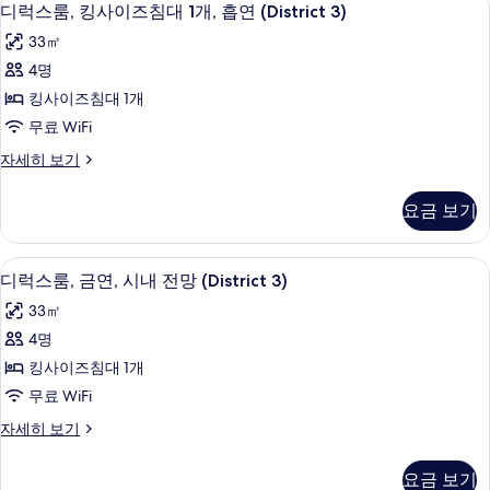
디
7
침
흡
디럭스룸, 킹사이즈침대 1개, 흡연 (District 3)
기
보
럭
대
연
33㎡
기
2
스
(District
개,
4명
룸,
흡
3)
킹사이즈침대 1개
연
킹
사
(District
무료 WiFi
사
진
3)
디
자세히 보기
자
이
모
럭
세
즈
스
두
히
요금 보기
룸,
보
침
보
킹
기
대
사
기
오리/거위털 이불, 필로우탑 침대, 객실 
디
7
이
디럭스룸, 금연, 시내 전망 (District 3)
1
럭
즈
개,
33㎡
침
스
흡
대
4명
룸,
1
연
킹사이즈침대 1개
개,
금
(District
흡
무료 WiFi
연,
연
3)
디
자세히 보기
(District
시
사
럭
3)
내
스
진
자
요금 보기
룸,