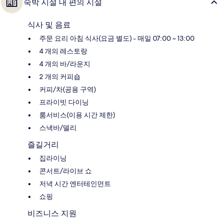
숙박 시설 내 편의 시설
식사 및 음료
주문 요리 아침 식사(요금 별도) - 매일 07:00 ~ 13:00
4 개의 레스토랑
4 개의 바/라운지
2 개의 커피숍
커피/차(공용 구역)
프라이빗 다이닝
룸서비스(이용 시간 제한)
스낵바/델리
즐길거리
집라이닝
콘서트/라이브 쇼
저녁 시간 엔터테인먼트
쇼핑
비즈니스 지원