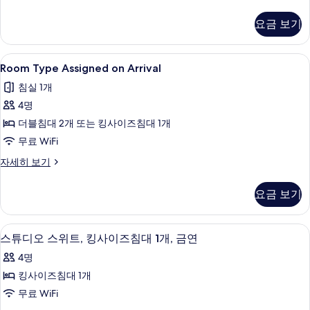
사
두
3,
히
Executive
진
보
보
요금 보기
King
기
모
기
Suite,
Non-
두
Room
Room Type Assigned on Arrival | 외관
6
Smoking
Room Type Assigned on Arrival
보
Type
자
침실 1개
기
세
Assigned
히
4명
on
보
Arrival
더블침대 2개 또는 킹사이즈침대 1개
기
사
무료 WiFi
진
Room
자세히 보기
Type
모
Assigned
두
요금 보기
on
보
Arrival
자
기
스튜디오 스위트, 킹사이즈침대 1개, 금연
스
4
세
스튜디오 스위트, 킹사이즈침대 1개, 금연
튜
히
4명
보
디
기
킹사이즈침대 1개
오
무료 WiFi
스