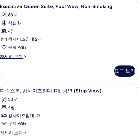
Executive
오리/거위털 이불, 필로우탑 침대, 객실 
7
세
Executive Queen Suite, Pool View, Non-Smoking
Queen
히
63㎡
보
Suite,
기
침실 1개
Pool
View,
4명
Non-
퀸사이즈침대 2개
Smoking
무료 WiFi
사
Executive
자세히 보기
진
Queen
Suite,
모
요금 보기
Pool
두
View,
Non-
보
오리/거위털 이불, 필로우탑 침대, 객실 
디
8
Smoking
디럭스룸, 킹사이즈침대 1개, 금연 (Strip View)
기
럭
자
33㎡
세
스
히
4명
룸,
보
킹사이즈침대 1개
기
킹
무료 WiFi
사
디
자세히 보기
이
럭