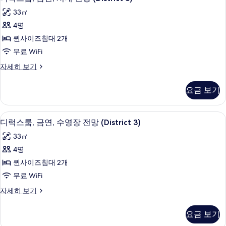
개,
럭
즈
33㎡
금
침
스
대
4명
연
룸,
1
퀸사이즈침대 2개
(District
개,
금
3
금
무료 WiFi
연,
연
&
디
자세히 보기
(District
시
Poolside
럭
3
내
스
Cabana)
&
요금 보기
룸,
Poolside
전
사
금
Cabana)
망
진
연,
자
오리/거위털 이불, 필로우탑 침대, 객실 
디
6
시
디럭스룸, 금연, 수영장 전망 (District 3)
(District
세
모
럭
내
히
3)
33㎡
두
전
보
스
사
망
4명
보
기
룸,
(District
진
퀸사이즈침대 2개
기
3)
금
모
자
무료 WiFi
연,
세
두
디
자세히 보기
히
수
보
럭
보
영
스
기
기
요금 보기
룸,
장