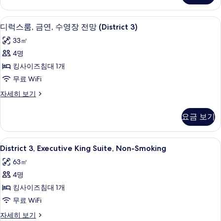
세
전
모
금
히
망
연,
두
보
오리/거위털 이불, 필로우탑 침대, 객실 
디
6
시
디럭스룸, 금연, 수영장 전망 (District 3)
(District
기
보
럭
내
3)
33㎡
기
전
스
사
망
4명
룸,
(District
진
킹사이즈침대 1개
3)
금
모
자
무료 WiFi
연,
세
두
디
자세히 보기
히
수
보
럭
보
영
스
기
기
요금 보기
룸,
장
금
전
연,
District
오리/거위털 이불, 필로우탑 침대, 객실 
6
수
District 3, Executive King Suite, Non-Smoking
망
3,
영
(District
63㎡
장
Executive
3)
전
4명
King
망
사
Suite,
킹사이즈침대 1개
(District
진
Non-
3)
무료 WiFi
자
Smoking
모
District
자세히 보기
세