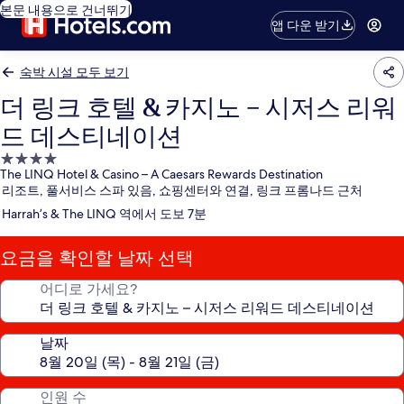
본문 내용으로 건너뛰기
앱 다운 받기
숙박 시설 모두 보기
더 링크 호텔 & 카지노 – 시저스 리워
드 데스티네이션
4.0
The LINQ Hotel & Casino – A Caesars Rewards Destination
성
리조트, 풀서비스 스파 있음, 쇼핑센터와 연결, 링크 프롬나드 근처
급
Harrah’s & The LINQ 역에서 도보 7분
숙
박
요금을 확인할 날짜 선택
시
설
어디로 가세요?
날짜
인원 수