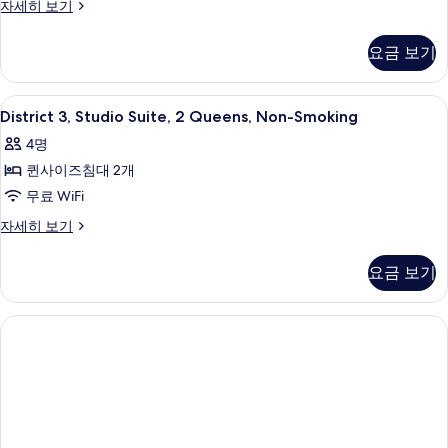
스
자세히 보기
위
튜
트,
디
요금 보기
오
킹
스
사
위
District
District 3, Studio Suite, 2 Que
4
트,
District 3, Studio Suite, 2 Queens, Non-Smoking
이
3,
킹
즈
4명
사
Studio
이
침
퀸사이즈침대 2개
Suite,
즈
2
대
무료 WiFi
침
Queens,
1
대
District
자세히 보기
1
Non-
3,
개,
개,
Studio
Smoking
금
요금 보기
금
Suite,
사
연
연
2
자
진
Queens,
사
세
Non-
모
히
진
Smoking
보
두
자
모
기
세
보
두
히
기
보
보
기