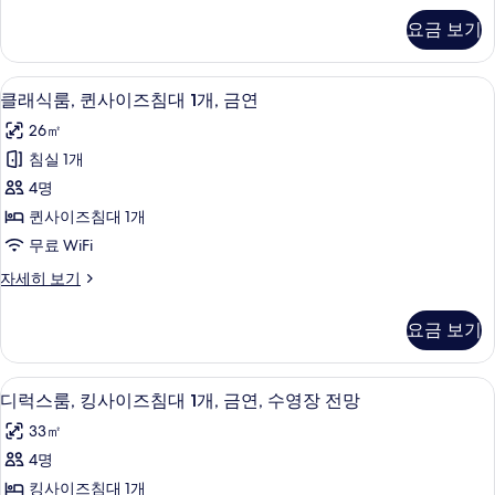
즈
스
요금 보기
룸,
침
킹
대
사
오리/거위털 이불, 필로우탑 침대, 객실 
클
5
이
클래식룸, 퀸사이즈침대 1개, 금연
1
래
즈
개,
26㎡
침
식
금
대
침실 1개
룸,
1
연
4명
개,
퀸
(Strip
금
퀸사이즈침대 1개
사
연
View)
무료 WiFi
(Strip
이
사
View)
클
자세히 보기
즈
진
자
래
세
침
식
모
요금 보기
히
룸,
대
두
보
퀸
1
기
사
보
오리/거위털 이불, 필로우탑 침대, 객실 
디
7
이
개,
디럭스룸, 킹사이즈침대 1개, 금연, 수영장 전망
기
럭
즈
금
33㎡
침
스
연
대
4명
룸,
1
사
킹사이즈침대 1개