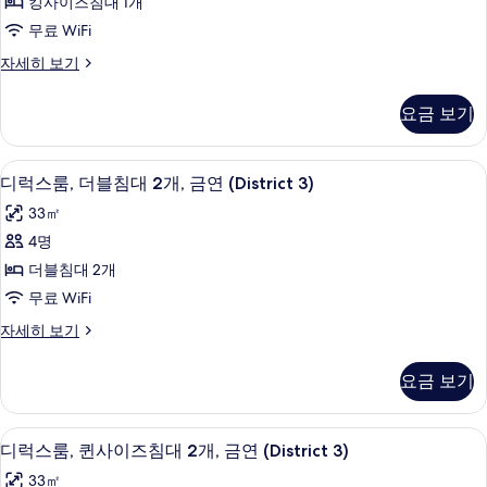
보
킹사이즈침대 1개
자
킹
기
세
무료 WiFi
사
히
디
자세히 보기
보
이
럭
기
즈
스
요금 보기
룸,
침
킹
대
사
오리/거위털 이불, 필로우탑 침대, 객실 
디
7
이
디럭스룸, 더블침대 2개, 금연 (District 3)
1
럭
즈
개,
33㎡
침
스
금
대
4명
룸,
1
연
더블침대 2개
개,
더
(District
금
무료 WiFi
블
연
3)
디
자세히 보기
(District
침
사
럭
3)
대
스
진
자
요금 보기
룸,
세
2
모
더
히
개,
블
두
보
오리/거위털 이불, 필로우탑 침대, 객실 
디
5
침
금
디럭스룸, 퀸사이즈침대 2개, 금연 (District 3)
기
보
럭
대
연
33㎡
2