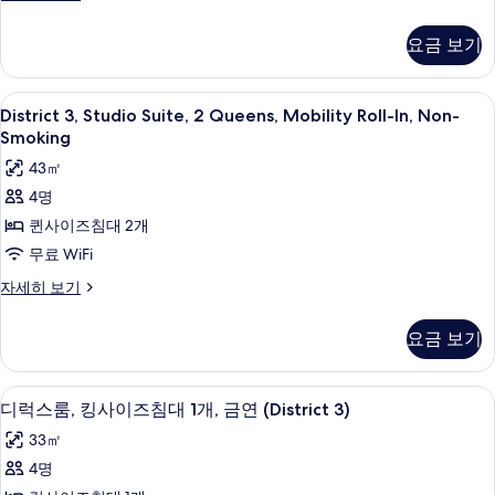
즈
럭
시
설,
스
설,
침
요금 보기
금
룸,
금
대
퀸
연
연
사
2
(District
District
오리/거위털 이불, 필로우탑 침대, 객실 
(District
6
이
District 3, Studio Suite, 2 Queens, Mobility Roll-In, Non-
3)
개,
3,
3)
즈
자
Smoking
금
침
Studio
세
사
43㎡
대
히
Suite,
연
진
2
보
4명
2
(District
개,
모
기
퀸사이즈침대 2개
Queens,
3
금
두
연
Mobility
무료 WiFi
Dlx
(District
보
Roll-
Poolside
District
자세히 보기
3
기
In,
3,
Cabana)
Dlx
Studio
Non-
Poolside
사
요금 보기
Suite,
Cabana)
Smoking
진
2
자
사
Queens,
세
모
오리/거위털 이불, 필로우탑 침대, 객실 
디
7
Mobility
디럭스룸, 킹사이즈침대 1개, 금연 (District 3)
히
진
두
럭
Roll-
보
모
33㎡
In,
보
기
스
Non-
두
4명
기
룸,
Smoking