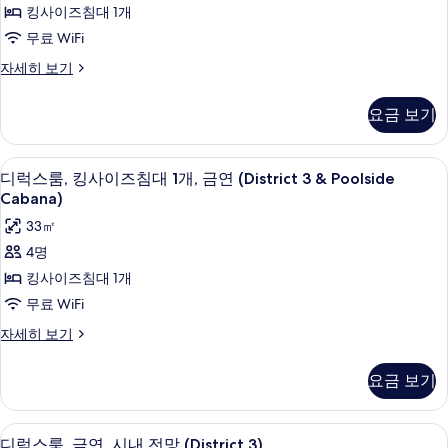
금
대
킹사이즈침대 1개
Pool
기
두
2
연,
View
무료 WiFi
개,
보
수
사
금
Deluxe
자세히 보기
기
연,
King
영
진
수
Room
장
모
요금 보기
영
Pool
장
전
두
View
전
자
망
보
오리/거위털 이불, 필로우탑 침대, 객실 
디
망
9
세
디럭스룸, 킹사이즈침대 1개, 금연 (District 3 & Poolside
자
사
기
럭
히
Cabana)
세
보
진
스
히
33㎡
기
모
보
룸,
4명
기
두
킹
킹사이즈침대 1개
보
사
무료 WiFi
기
이
디
자세히 보기
즈
럭
스
침
요금 보기
룸,
대
킹
사
1
오리/거위털 이불, 필로우탑 침대, 객실 
디
6
이
디럭스룸, 금연, 시내 전망 (District 3)