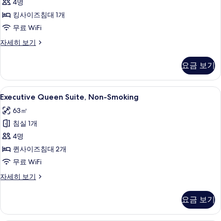
연
대
4명
Non
2
사
Smoking
킹사이즈침대 1개
개,
진
사
금
무료 WiFi
연
모
진
Deluxe
자세히 보기
자
King
두
모
세
Suite,
히
보
두
요금 보기
Non
보
기
보
Smoking
기
자
기
Executive
오리/거위털 이불, 필로우탑 침대, 객실 
6
세
Executive Queen Suite, Non-Smoking
Queen
히
63㎡
보
Suite,
기
침실 1개
Non-
Smoking
4명
사
퀸사이즈침대 2개
진
무료 WiFi
모
Executive
자세히 보기
Queen
두
Suite,
보
요금 보기
Non-
기
Smoking
자