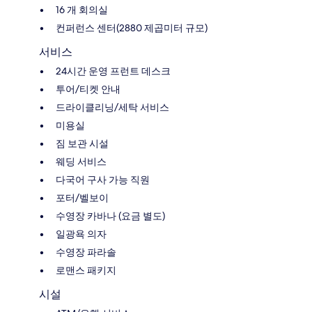
16 개 회의실
컨퍼런스 센터(2880 제곱미터 규모)
서비스
24시간 운영 프런트 데스크
투어/티켓 안내
드라이클리닝/세탁 서비스
미용실
짐 보관 시설
웨딩 서비스
다국어 구사 가능 직원
포터/벨보이
수영장 카바나 (요금 별도)
일광욕 의자
수영장 파라솔
로맨스 패키지
시설