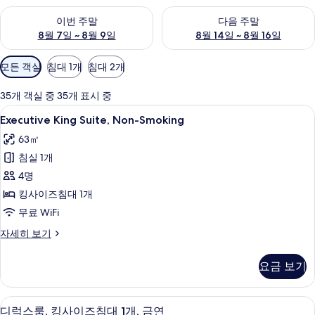
이번 주말 예약 가능 여부 확인, 8월 7일 ~ 8월 9일
다음 주말 예약 가능 여부 확인, 8월
이번 주말
다음 주말
8월 7일 ~ 8월 9일
8월 14일 ~ 8월 16일
객
모든 객실
침대 1개
침대 2개
실
에
35개 객실 중 35개 표시 중
사
Executive
오리/거위털 이불, 필로우탑 침대, 객실 
7
Executive King Suite, Non-Smoking
용
King
가
63㎡
Suite,
능
침실 1개
Non-
한
Smoking
4명
필
사
킹사이즈침대 1개
터
진
무료 WiFi
모
Executive
자세히 보기
King
두
Suite,
보
요금 보기
Non-
기
Smoking
자
오리/거위털 이불, 필로우탑 침대, 객실 
디
10
세
디럭스룸, 킹사이즈침대 1개, 금연