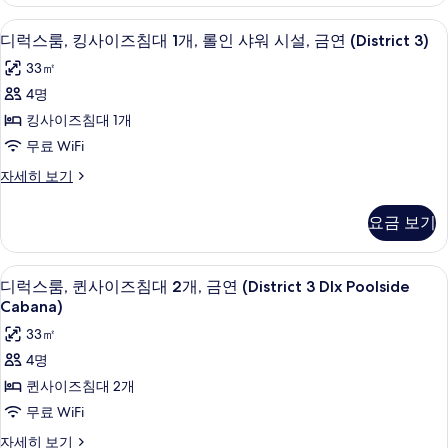
금
전
연,
오리/거위털 이불, 필로우탑 침대, 객실 
디
8
수
디럭스룸, 킹사이즈침대 1개, 롤인 샤워 시설, 금연 (District 3)
망
럭
영
(District
33㎡
장
스
3)
전
4명
룸,
망
사
킹사이즈침대 1개
(District
킹
진
3)
무료 WiFi
사
자
모
디
자세히 보기
세
이
두
럭
히
즈
스
보
보
요금 보기
룸,
기
침
기
킹
대
사
오리/거위털 이불, 필로우탑 침대, 객실 
디
6
이
디럭스룸, 퀸사이즈침대 2개, 금연 (District 3 Dlx Poolside
1
럭
즈
Cabana)
개,
침
스
33㎡
롤
대
룸,
1
4명
인
개,
퀸
퀸사이즈침대 2개
샤
롤
사
인
무료 WiFi
워
샤
이
시
디
자세히 보기
워