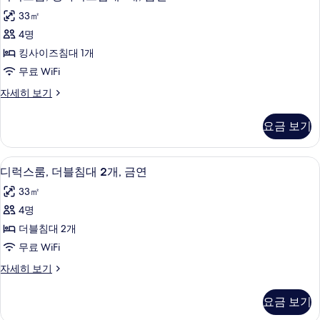
럭
히
33㎡
보
스
기
4명
룸,
킹사이즈침대 1개
킹
무료 WiFi
사
디
자세히 보기
이
럭
즈
스
요금 보기
룸,
침
킹
대
사
오리/거위털 이불, 필로우탑 침대, 객실 
디
6
이
디럭스룸, 더블침대 2개, 금연
1
럭
즈
개,
33㎡
침
스
금
대
4명
룸,
1
연
더블침대 2개
개,
더
사
금
무료 WiFi
블
연
진
디
자세히 보기
자
침
럭
모
세
대
스
히
두
요금 보기
룸,
보
2
더