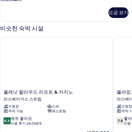
King
진
Room
모
요금 보기
Non
두
smoking
자
비슷한 숙박 시설
보
세
기
히
플래닛 할리우드 리조트 & 카지노
플라밍고
보
기
플
플
플래닛 할리우드 리조트 & 카지노
플라밍
래
라
라스베이거스 스트립
라스베이
닛
밍
수영장
스파
수영장
할
고
주차 가능
레스토랑
주차 
리
라
우
스
10
10
매우 좋아요
좋아
8.4
7.8
드
베
점
점
이용 후기 24,008개
이용 
리
이
만
만