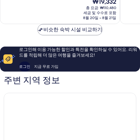
현
₩19,332
조
거
점
점
재
트
스
중
중
총 요금: ₩110,480
요
&
세금 및 수수료 포함
호
8.4
7.8
금
8월 20일 ~ 8월 21일
카
텔
점,
점,
₩19,332
지
&
매
좋
비슷한 숙박 시설 비교하기
노
카
우
아
라
지
좋
요,
스
노
아
이
베
라
요,
용
로그인해 이용 가능한 할인과 특전을 확인하실 수 있어요. 리워
이
스
이
후
드를 적립해 더 많은 여행을 즐겨보세요!
거
베
용
기
스
이
후
31,382
로그인
지금 무료 가입
스
거
기
개
트
스
24,008
주변 지역 정보
립
스
개
트
립