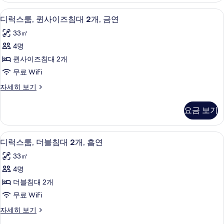
보
기
개,
블
기
오리/거위털 이불, 필로우탑 침대, 객실 
디
7
침
금
디럭스룸, 퀸사이즈침대 2개, 금연
럭
대
연
33㎡
2
스
사
개,
4명
룸,
금
진
퀸사이즈침대 2개
연
퀸
모
자
무료 WiFi
사
세
두
디
자세히 보기
히
이
럭
보
보
즈
스
기
기
요금 보기
룸,
침
퀸
대
사
오리/거위털 이불, 필로우탑 침대, 객실 
디
8
이
디럭스룸, 더블침대 2개, 흡연
2
럭
즈
개,
33㎡
침
스
금
대
4명
룸,
2
연
더블침대 2개
개,
더
사
금
무료 WiFi
블
연
진
디
자세히 보기
자
침
럭
모
세