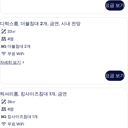
대
스
히
두
요금 보기
룸,
보
2
보
더
기
개,
블
기
오리/거위털 이불, 필로우탑 침대, 객실 
디
7
침
흡
디럭스룸, 더블침대 2개, 금연, 시내 전망
럭
대
연
33㎡
2
스
사
개,
4명
룸,
흡
진
더블침대 2개
연
더
모
자
무료 WiFi
블
세
두
디
자세히 보기
히
침
럭
보
보
대
스
기
기
요금 보기
룸,
2
더
개,
블
오리/거위털 이불, 필로우탑 침대, 객실 
럭
6
침
금
럭셔리룸, 킹사이즈침대 1개, 금연
셔
대
연,
36㎡
2
리
시
개,
4명
룸,
금
내
킹사이즈침대 1개
연,
킹
전
시
무료 WiFi