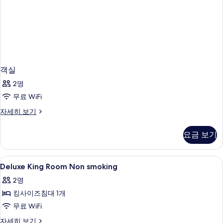
기
객실
2명
무료 WiFi
객
자세히 보기
실
자
요금 보기
세
히
보
Deluxe
오리/거위털 이불, 필로우탑 침대, 객실 
5
기
Deluxe King Room Non smoking
King
2명
Room
킹사이즈침대 1개
Non
smoking
무료 WiFi
사
Deluxe
자세히 보기