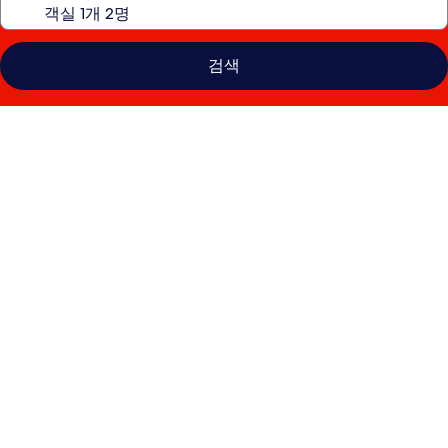
검색
더
링
크
호