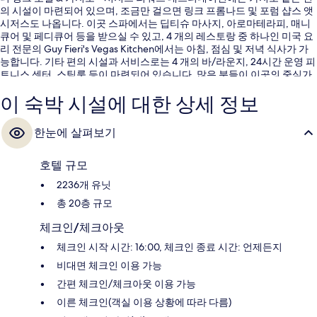
의 시설이 마련되어 있으며, 조금만 걸으면 링크 프롬나드 및 포럼 샵스 앳
시저스도 나옵니다. 이곳 스파에서는 딥티슈 마사지, 아로마테라피, 매니
큐어 및 페디큐어 등을 받으실 수 있고, 4 개의 레스토랑 중 하나인 미국 요
리 전문의 Guy Fieri's Vegas Kitchen에서는 아침, 점심 및 저녁 식사가 가
능합니다. 기타 편의 시설과 서비스로는 4 개의 바/라운지, 24시간 운영 피
트니스 센터, 스팀룸 등이 마련되어 있습니다. 많은 분들이 이곳의 중심가
위치 및 현지 관광에 높은 평점을 주셨습니다. Harrah’s & The LINQ 역에
이 숙박 시설에 대한 상세 정보
서 도보로 6분, Flamingo - Caesars Palace 모노레일 역에서는 8분 거리에
있어 대중 교통편을 이용하기 편리합니다.
한눈에 살펴보기
호텔 규모
2236개 유닛
총 20층 규모
체크인/체크아웃
체크인 시작 시간: 16:00, 체크인 종료 시간: 언제든지
비대면 체크인 이용 가능
간편 체크인/체크아웃 이용 가능
이른 체크인(객실 이용 상황에 따라 다름)