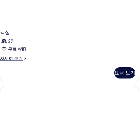
객실
2명
무료 WiFi
객
자세히 보기
실
자
요금 보기
세
히
보
기