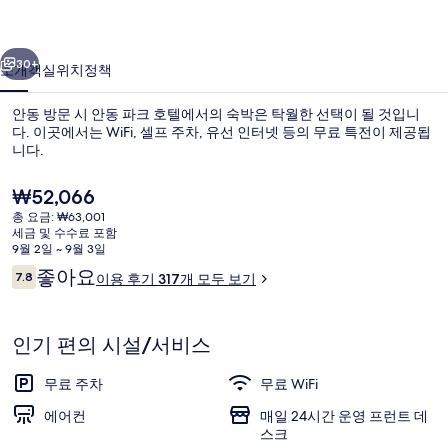
의
이전
다음
사
30+
소개
객실
위치
정책
진
안동 방문 시 안동 파크 호텔에서의 숙박은 탁월한 선택이 될 것입니
갤
다. 이곳에서는 WiFi, 셀프 주차, 유선 인터넷 등의 무료 특전이 제공됩
니다.
러
리
현
₩52,066
재
총 요금: ₩63,001
가
세금 및 수수료 포함
격
9월 2일 ~ 9월 3일
은
이
좋아요
7.8
이용 후기 317개 모두 보기
숙박 시설 정면
₩52,066
10점 만점 중 7.8점.
용
후
기
인기 편의 시설/서비스
무료 주차
무료 WiFi
에어컨
매일 24시간 운영 프런트 데
스크