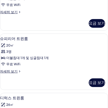
룸
무료 WiFi
사
디
자세히 보기
진
럭
모
스
요금 보기
더
두
블
보
룸
슈피리어 트윈룸 | 고급 침구, 간이 침대, 
슈
7
자
슈피리어 트윈룸
기
피
세
20㎡
히
리
보
3명
어
기
더블침대 1개 및 싱글침대 1개
트
무료 WiFi
윈
슈
자세히 보기
룸
피
사
리
요금 보기
어
진
트
모
윈
디럭스 트윈룸 | 고급 침구, 간이 침대, 무
디
4
룸
디럭스 트윈룸
두
럭
자
보
26㎡
세