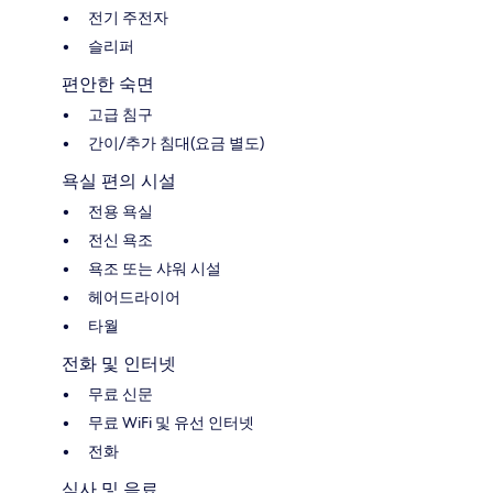
전기 주전자
슬리퍼
편안한 숙면
고급 침구
간이/추가 침대(요금 별도)
욕실 편의 시설
전용 욕실
전신 욕조
욕조 또는 샤워 시설
헤어드라이어
타월
전화 및 인터넷
무료 신문
무료 WiFi 및 유선 인터넷
전화
식사 및 음료