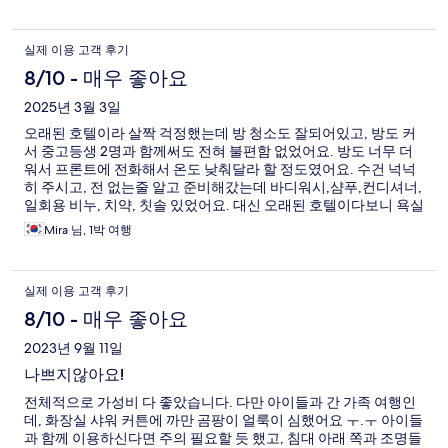
실제 이용 고객 후기
8/10 - 매우 좋아요
2025년 3월 3일
오래된 호텔이라 살짝 걱정했는데 방 청소도 잘되어있고, 방도 커
서 중고등생 2명과 함께써도 전혀 불편함 없었어요. 방도 너무 더
워서 프론트에 전화해서 온도 낮춰달라 할 정도였어요. 수건 넉넉
히 주시고, 전 없는줄 알고 준비해갔는데 바디워시,샴푸,컨디셔너,
일회용 비누, 치약, 칫솔 있었어요. 대신 오래된 호텔이다보니 욕실
은 쪼금 허름하고, 세면대 배수구멍이 고장난거 빼고 만족했습니
Mira 님, 1박 여행
다. 그래서 시설부분에서 별하나 뺏어요. 또 예약 의향있어요~
실제 이용 고객 후기
8/10 - 매우 좋아요
2023년 9월 11일
나쁘지않아요!
전체적으로 가성비 다 좋았습니다. 다만 아이들과 간 가족 여행인
데, 화장실 샤워 커튼에 까만 곰팡이 얼룩이 심했어요 ㅜ.ㅜ 아이들
과 함께 이용하신다면 주의 필요할 듯 했고, 침대 아래 쪽과 조명들