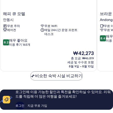
해
브
해피 큐 모텔
브라운 
피
라
안동시
Andong
큐
운
무료 주차
무료 WiFi
무료 
모
도
에어컨
매일 24시간 운영 프런트
무료 W
텔
트
데스크
안
호
10
매우
8.4
10
동
매우 좋아요
텔
점
이용 
8.2
점
시
이용 후기 163개
안
만
만
동
점
현
₩42,273
점
옥
중
재
중
총 요금: ₩46,819
동
8.4
요
세금 및 수수료 포함
8.2
점
점,
금
8월 9일 ~ 8월 10일
점,
Andong
매
₩42,273
매
우
비슷한 숙박 시설 비교하기
우
좋
좋
아
아
요,
요,
이
로그인해 이용 가능한 할인과 특전을 확인하실 수 있어요. 리워
이
용
드를 적립해 더 많은 여행을 즐겨보세요!
용
후
후
기
로그인
지금 무료 가입
기
6
163