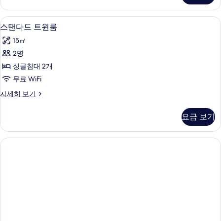
두
돌
보
룸
스탠다드 트윈룸 | 고급 침구, 간이 침대, 
스
4
자
스탠다드 트윈룸
기
탠
세
15㎡
히
다
보
2명
드
기
싱글침대 2개
트
무료 WiFi
윈
스
자세히 보기
룸
탠
사
다
요금 보기
드
진
트
모
윈
룸
두
자
보
세
히
기
보
기