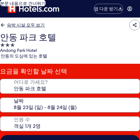
본문 내용으로 건너뛰기
앱 다운 받기
숙박 시설 모두 보기
안동 파크 호텔
3.0
Andong Park Hotel
성
안동의 도심에 있는 호텔
급
숙
요금을 확인할 날짜 선택
박
시
어디로 가세요?
설
날짜
인원 수