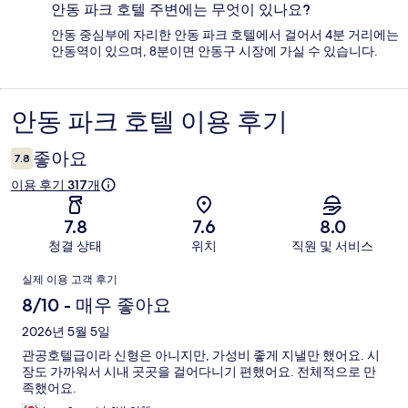
안동 파크 호텔 주변에는 무엇이 있나요?
안동 중심부에 자리한 안동 파크 호텔에서 걸어서 4분 거리에는
안동역이 있으며, 8분이면 안동구 시장에 가실 수 있습니다.
안동 파크 호텔 이용 후기
이
용
좋아요
7.8
후
이용 후기 317개
기
7.8
7.6
8.0
청결 상태
위치
직원 및 서비스
이
실제 이용 고객 후기
용
8/10 - 매우 좋아요
후
2026년 5월 5일
관공호텔급이라 신형은 아니지만, 가성비 좋게 지낼만 했어요. 시
기
장도 가까워서 시내 곳곳을 걸어다니기 편했어요. 전체적으로 만
족했어요.