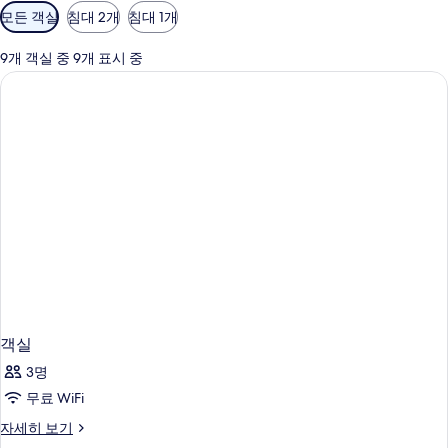
객
모든 객실
침대 2개
침대 1개
실
에
9개 객실 중 9개 표시 중
사
용
가
능
한
필
터
객실
3명
무료 WiFi
객
자세히 보기
실