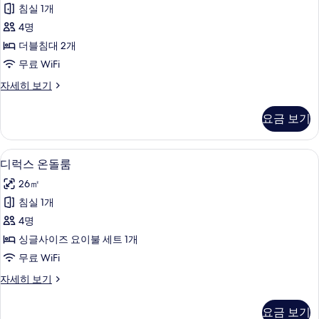
스
히
기
침실 1개
트
보
4명
기
윈
더블침대 2개
룸
무료 WiFi
사
디
자세히 보기
진
럭
모
스
요금 보기
트
두
윈
보
룸
디럭스 온돌룸 | 고급 침구, 간이 침대, 무
디
4
자
디럭스 온돌룸
기
럭
세
26㎡
히
스
보
침실 1개
온
기
4명
돌
싱글사이즈 요이불 세트 1개
룸
무료 WiFi
사
디
자세히 보기
진
럭
모
스
요금 보기
온