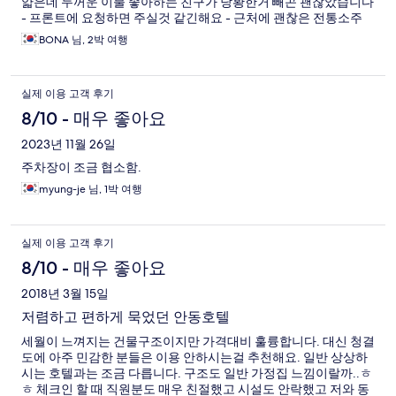
얇은데 두꺼운 이불 좋아하는 친구가 당황한거 빼곤 괜찮았습니다
- 프론트에 요청하면 주실것 같긴해요 - 근처에 괜찮은 전통소주
칵테일바도 있어서 이틀내내 방문했어요. 시설이 조금 낡았지만
BONA 님, 2박 여행
관리가 잘되어 있고, 가격대비 넓어서 4명이서 크게 불편함을 못
느꼈어요. 안동 곳곳을 돌아다니기에 정말 좋은 곳이었습니다.
실제 이용 고객 후기
8/10 - 매우 좋아요
2023년 11월 26일
주차장이 조금 협소함.
myung-je 님, 1박 여행
실제 이용 고객 후기
8/10 - 매우 좋아요
2018년 3월 15일
저렴하고 편하게 묵었던 안동호텔
세월이 느껴지는 건물구조이지만 가격대비 훌륭합니다. 대신 청결
도에 아주 민감한 분들은 이용 안하시는걸 추천해요. 일반 상상하
시는 호텔과는 조금 다릅니다. 구조도 일반 가정집 느낌이랄까..ㅎ
ㅎ 체크인 할 때 직원분도 매우 친절했고 시설도 안락했고 저와 동