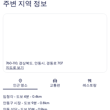
개
주변 지역 정보
개
760-110, 경상북도, 안동시, 경동로 707
지도로 보기
지도
인근 명소
교통편
레스토랑
임청각
- 도보 4분
- 0.4km
안동구 시장
- 도보 9분
- 0.8km
안동 성당
- 도보 10분
- 0.9km