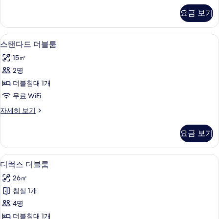
자
요금 보기
세
히
보
스탠다드 더블룸 | 고급 침구, 간이 침대, 
스
4
기
스탠다드 더블룸
탠
15㎡
다
2명
드
더블침대 1개
더
무료 WiFi
블
스
자세히 보기
룸
탠
사
다
요금 보기
드
진
더
모
블
디럭스 더블룸 | 고급 침구, 간이 침대, 무
디
4
룸
디럭스 더블룸
두
럭
자
보
26㎡
세
스
히
기
침실 1개
더
보
4명
기
블
더블침대 1개