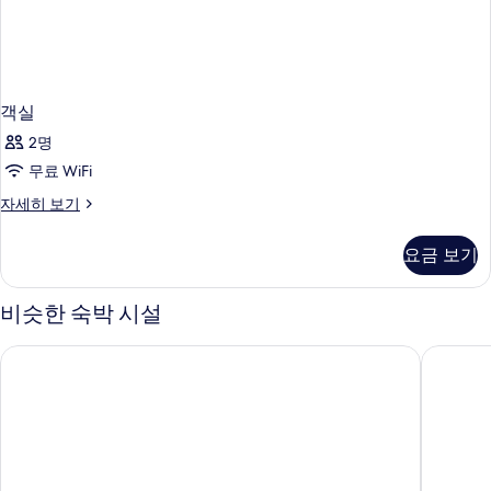
객실
2명
무료 WiFi
객
자세히 보기
실
자
요금 보기
세
히
보
비슷한 숙박 시설
기
해피 큐 모텔
브라운 도