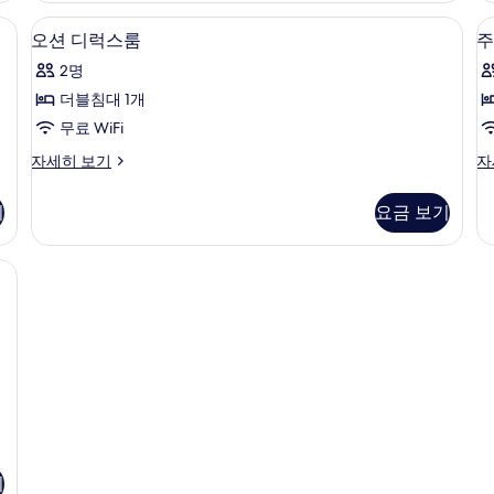
보
자
룸
, 방음 설비, 무료 WiFi
오션 디럭스룸 | 객실 내 금고, 책상, 방음 
오
세
기
5
자
오션 디럭스룸
주
히
션
세
보
2명
히
디
기
보
더블침대 1개
럭
기
무료 WiFi
스
오
주
자세히 보기
자
룸
션
니
사
디
어
기
요금 보기
럭
스
진
스
위
모
룸
트
, 방음 설비, 무료 WiFi
자
자
두
세
세
보
히
히
보
보
기
기
기
기