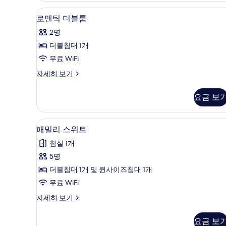
망
윈
로맨틱 더블룸 | 객실 내 금고, 책상
로
사
6
룸,
로맨틱 더블룸
맨
바
진
2명
다
틱
모
전
더블침대 1개
더
두
망
무료 WiFi
자
블
보
세
로
자세히 보기
룸
기
히
맨
보
사
틱
요금 보
기
더
진
블
모
룸
패밀리 스위트 | 객실 내 금고, 책상
패
4
자
패밀리 스위트
두
밀
세
보
침실 1개
히
리
보
기
5명
스
기
더블침대 1개 및 퀸사이즈침대 1개
위
무료 WiFi
트
패
자세히 보기
사
밀
진
리
요금 보
스