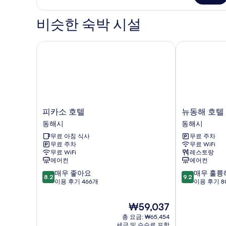
모
위
두
트
비슷한 숙박 시설
자
보
세
기
히
피카소 호텔
뉴동해 호텔
보
기
피
뉴
피카소 호텔
뉴동해 호텔
카
동
동해시
동해시
소
해
무료 아침 식사
무료 주차
호
호
무료 주차
무료 WiFi
텔
텔
무료 WiFi
레스토랑
동
동
에어컨
에어컨
해
해
10
10
매우 좋아요
매우 훌륭
시
시
8.2
9.2
점
점
이용 후기 466개
이용 후기 8
만
만
점
점
현
₩59,037
중
중
재
총 요금: ₩65,454
8.2
9.2
요
세금 및 수수료 포함