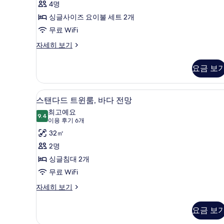
:
4명
터
개)
Floor
싱글사이즈 요이불 세트 2개
Bed)
무료 WiFi
사
스
자세히 보기
진
탠
다
모
요금 보
드
두
룸
보
(Ondol
객실 내 금고, 책상, 방음 설비, 무
스
4
:
스탠다드 트윈룸, 바다 전망
기
탠
Floor
최고예요
Bed)
9.4
9.4점 만점 중 10점
다
(이
이용 후기 6개
자
용
드
32㎡
세
후
히
트
2명
보
기
윈
싱글침대 2개
기
6
룸,
무료 WiFi
개)
바
스
자세히 보기
탠
다
다
요금 보
전
드
트