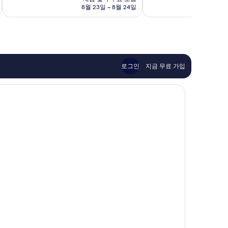
점,
점,
금
8월 23일 ~ 8월 24일
매
매
₩50,181
우
우
훌
좋
륭
아
해
요,
요,
이
이
용
로그인
지금 무료 가입
용
후
후
기
기
100
771
개
개