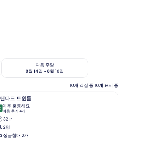
~ 8월 9일
다음 주말 예약 가능 여부 확인, 8월 14일 ~ 8월 16일
다음 주말
8월 14일 ~ 8월 16일
10개 객실 중 10개 표시 중
객실 내 금고, 책상, 방음 설비, 무료 WiFi
스
4
탠다드 트윈룸
탠
매우 훌륭해요
0
9.0점 만점 중 10점
다
(이
이용 후기 4개
용
드
32㎡
후
트
2명
기
윈
싱글침대 2개
4