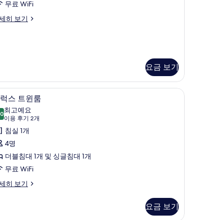
룸
무료 WiFi
개)
사
세히 보기
진
모
두
요금 보기
보
기
디럭스 트윈룸 | 객실 내 금고, 책상, 방음 설비, 무
디
7
럭스 트윈룸
럭
최고예요
.0
10.0점 만점 중 10점
스
(이
이용 후기 2개
용
트
침실 1개
후
윈
4명
기
룸
더블침대 1개 및 싱글침대 1개
2
사
무료 WiFi
개)
진
세히 보기
모
요금 보기
두