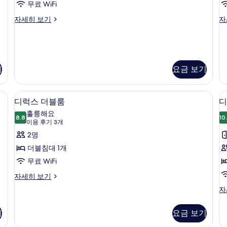
룸
무료 WiFi
개)
사
스
스
자세히 보기
자
탠
탠
진
다
다
모
드
드
더
트
두
블
윈
기
요금 보기
보
룸
룸
자
자
기
세
세
료 WiFi
객실 내 금고, 책상, 방음 설비, 무료 WiFi
디
4
히
히
디럭스 더블룸
디
럭
보
보
훌륭해요
8.8
10
기
기
8.8점 만점 중 10점
스
(이
이용 후기 3개
용
더
2명
후
블
더블침대 1개
기
룸
무료 WiFi
3
사
디
자세히 보기
개)
럭
진
디
자
스
럭
모
더
스
블
기
요금 보기
두
트
룸
윈