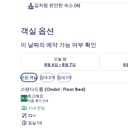
집처럼 편안한 숙소
(6)
객실 옵션
이 날짜의 예약 가능 여부 확인
오늘 밤 예약 가능 여부 확인, 8월 6일 ~ 8월 7일
내일 예약 가능 
오늘 밤
8월 6일 ~ 8월 7일
8월
객
모든 객실
침대 2개
침대 1개
실
스탠다드룸 (Ondol : Floor Bed
스
에
6
스탠다드룸 (Ondol : Floor Bed)
탠
사
최고예요
10.0
용
10.0점 만점 중 10점
다
(이
이용 후기 2개
가
용
드
시내 전망
능
후
룸
32㎡
한
기
(Ondol
침실 1개
필
2