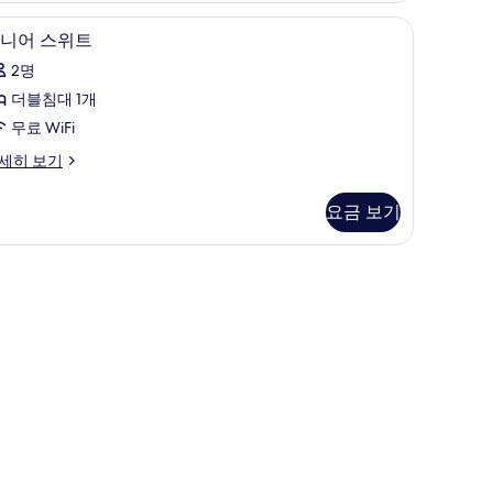
보
설비, 무료 WiFi
주니어 스위트 | 객실 내 금고, 책상, 방음 설비, 무
주
기
4
니어 스위트
니
2명
어
더블침대 1개
스
무료 WiFi
위
세히 보기
트
사
요금 보기
진
모
두
보
기