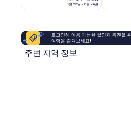
점,
점,
금
8월 23일 ~ 8월 24일
매
매
₩59,037
우
우
좋
훌
아
륭
요,
해
이
요,
로그인해 이용 가능한 할인과 특전을 확
용
이
여행을 즐겨보세요!
후
용
기
후
주변 지역 정보
466
기
개
801
개