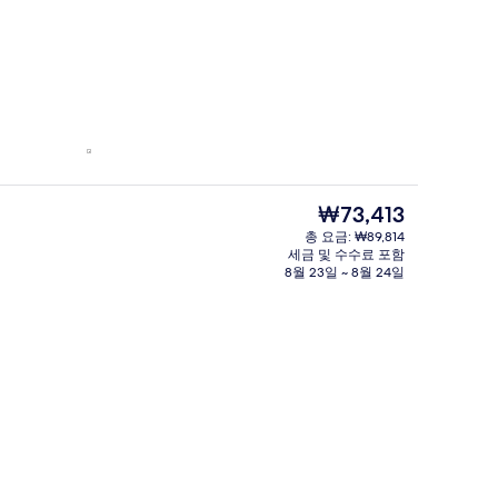
현
₩73,413
재
총 요금: ₩89,814
가
세금 및 수수료 포함
격
8월 23일 ~ 8월 24일
은
₩73,413