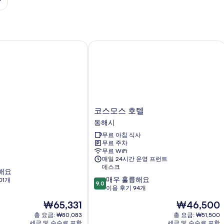
코스모스 호텔
코
코스모스 호텔
스
동해시
모
무료 아침 식사
스
무료 주차
호
무료 WiFi
텔
매일 24시간 운영 프런트
동
데스크
해요
해
10
매우 훌륭해요
01개
시
9.0
점
이용 후기 94개
만
현
현
₩65,331
₩46,500
점
재
재
중
총 요금: ₩80,083
총 요금: ₩51,500
요
요
세금 및 수수료 포함
세금 및 수수료 포함