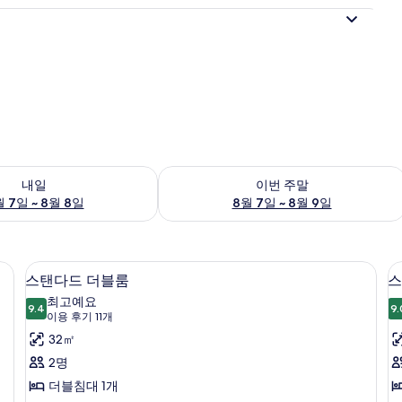
여부 확인, 8월 7일 ~ 8월 8일
이번 주말 예약 가능 여부 확인, 8월 7일 
내일
이번 주말
 7일 ~ 8월 8일
8월 7일 ~ 8월 9일
) | 객실 내 금고, 책상, 방음 설비, 무료 WiFi
객실 내 금고, 책상, 방음 설비, 무료 WiFi
스
4
스탠다드 더블룸
스
탠
최고예요
9.4
9.
9.4점 만점 중 10점
다
(이
이용 후기 11개
용
드
32㎡
후
더
2명
기
블
더블침대 1개
11