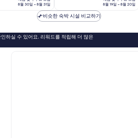
9.0
금
금
8월 30일 ~ 8월 31일
8월 19일 ~ 8월 20일
점,
₩65,331
₩46,500
매
비슷한 숙박 시설 비교하기
우
훌
륭
해
인하실 수 있어요. 리워드를 적립해 더 많은
요,
이
용
후
기
94
개