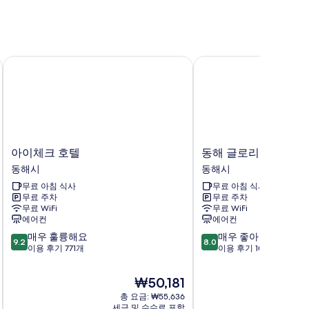
아이체크 호텔
동해 글로리아 호텔
아
동
아이체크 호텔
동해 글로리아 호텔
이
해
동해시
동해시
체
글
무료 아침 식사
무료 아침 식사
크
로
무료 주차
무료 주차
호
리
무료 WiFi
무료 WiFi
텔
아
에어컨
에어컨
동
호
10
10
매우 훌륭해요
매우 좋아요
해
텔
9.2
8.0
점
점
이용 후기 771개
이용 후기 100개
시
동
만
만
해
점
점
시
현
₩50,181
중
중
재
총 요금: ₩55,636
9.2
8.0
요
세금 및 수수료 포함