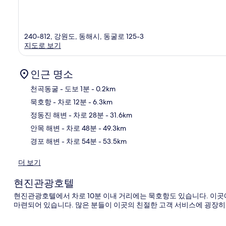
240-812, 강원도, 동해시, 동굴로 125-3
지도로 보기
인근 명소
천곡동굴
- 도보 1분
- 0.2km
묵호항
- 차로 12분
- 6.3km
지
정동진 해변
- 차로 28분
- 31.6km
안목 해변
- 차로 48분
- 49.3km
경포 해변
- 차로 54분
- 53.5km
더 보기
현진관광호텔
현진관광호텔에서 차로 10분 이내 거리에는 묵호항도 있습니다. 이곳
마련되어 있습니다. 많은 분들이 이곳의 친절한 고객 서비스에 굉장히