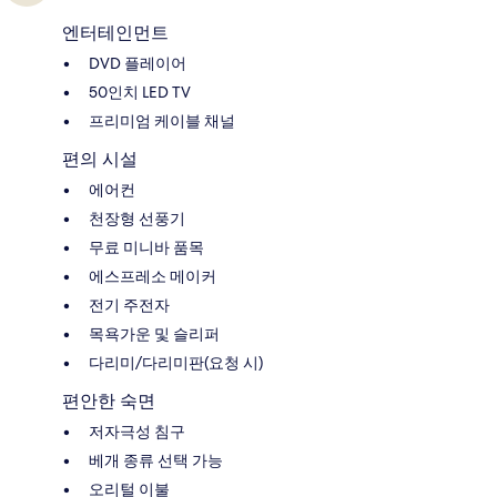
엔터테인먼트
DVD 플레이어
50인치 LED TV
프리미엄 케이블 채널
편의 시설
에어컨
천장형 선풍기
무료 미니바 품목
에스프레소 메이커
전기 주전자
목욕가운 및 슬리퍼
다리미/다리미판(요청 시)
편안한 숙면
저자극성 침구
베개 종류 선택 가능
오리털 이불