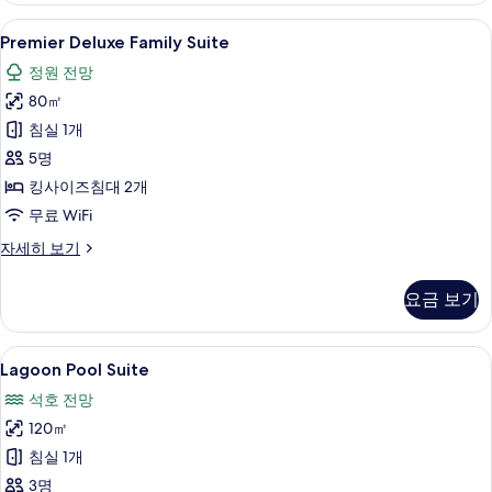
보
Premier
이집트산 면 시트, 고급 침구, 오리/거위
5
기
Premier Deluxe Family Suite
Deluxe
정원 전망
Family
80㎡
Suite
사
침실 1개
진
5명
모
킹사이즈침대 2개
두
무료 WiFi
보
Premier
자세히 보기
Deluxe
기
Family
요금 보기
Suite
자
세
Lagoon
이집트산 면 시트, 고급 침구, 오리/거위
4
히
Lagoon Pool Suite
Pool
보
석호 전망
기
Suite
120㎡
사
침실 1개
진
3명
모