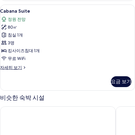
세
Cabana
이집트산 면 시트, 고급 침구, 오리/거위
4
히
Cabana Suite
Suite
보
정원 전망
기
사
80㎡
진
침실 1개
모
3명
두
킹사이즈침대 1개
보
무료 WiFi
기
Cabana
자세히 보기
Suite
자
요금 보기
세
히
보
비슷한 숙박 시설
기
머큐어 발리 누사 두아
발리 릴렉