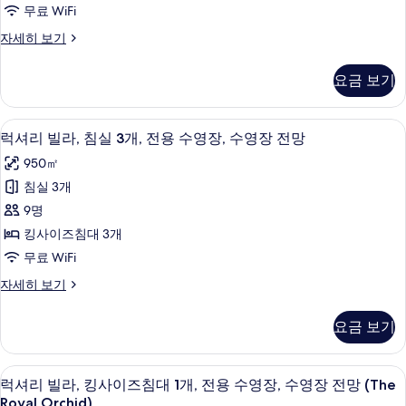
침
장
사
무료 WiFi
전
실
진
망
럭
자세히 보기
1
자
셔
모
개,
세
리
두
요금 보기
히
빌
전
보
보
라,
용
기
침
기
럭셔리 빌라, 침실 3개, 전용 수영장, 수
럭
7
실
수
럭셔리 빌라, 침실 3개, 전용 수영장, 수영장 전망
셔
1
영
950㎡
개,
리
장,
전
침실 3개
빌
용
수
9명
수
라,
영
영
킹사이즈침대 3개
침
장,
장
무료 WiFi
수
실
전
영
럭
자세히 보기
3
장
셔
망
개,
전
리
사
요금 보기
망
빌
전
자
진
라,
용
세
침
모
럭셔리 빌라, 킹사이즈침대 1개, 전용 수영장
럭
히
9
실
수
럭셔리 빌라, 킹사이즈침대 1개, 전용 수영장, 수영장 전망 (The
두
보
셔
3
Royal Orchid)