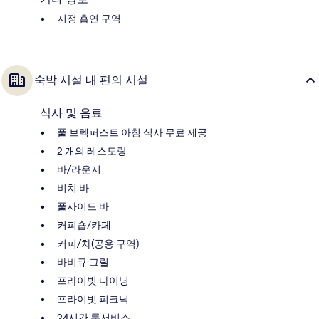
지정 흡연 구역
숙박 시설 내 편의 시설
식사 및 음료
풀 브렉퍼스트 아침 식사 무료 제공
2 개의 레스토랑
바/라운지
비치 바
풀사이드 바
커피숍/카페
커피/차(공용 구역)
바비큐 그릴
프라이빗 다이닝
프라이빗 피크닉
24시간 룸서비스