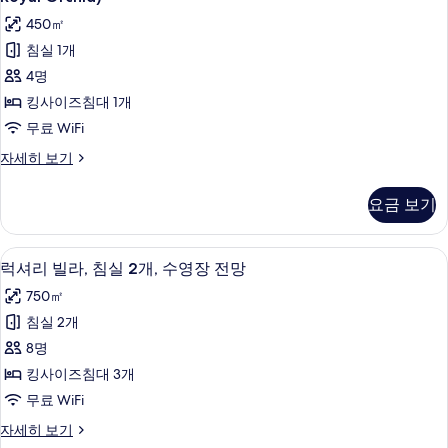
영
기
개,
보
리
450㎡
장,
전
기
빌
용
침실 1개
수
수
라,
4명
영
영
킹
장,
킹사이즈침대 1개
장
수
사
무료 WiFi
전
영
이
장
망
럭
자세히 보기
전
즈
셔
사
망
리
침
요금 보기
자
진
빌
대
세
라,
모
히
킹
1
럭셔리 빌라, 침실 2개, 수영장 전망 | 
럭
두
보
5
사
럭셔리 빌라, 침실 2개, 수영장 전망
개,
기
셔
이
보
750㎡
전
즈
리
기
침
침실 2개
용
빌
대
8명
수
1
라,
개,
킹사이즈침대 3개
영
침
전
무료 WiFi
장,
용
실
수
수
럭
자세히 보기
2
영
셔