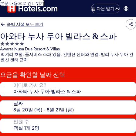
본문 내용으로 건너뛰기
앱 다운 받기
숙박 시설 모두 보기
아와타 누사 두아 빌라스 & 스파
5.0
Awarta Nusa Dua Resort & Villas
성
럭셔리 호텔, 풀서비스 스파 있음, 컨벤션 센터와 연결, 발리 누사 두아 컨
급
벤션 센터 근처
숙
박
요금을 확인할 날짜 선택
시
설
어디로 가세요?
날짜
인원 수