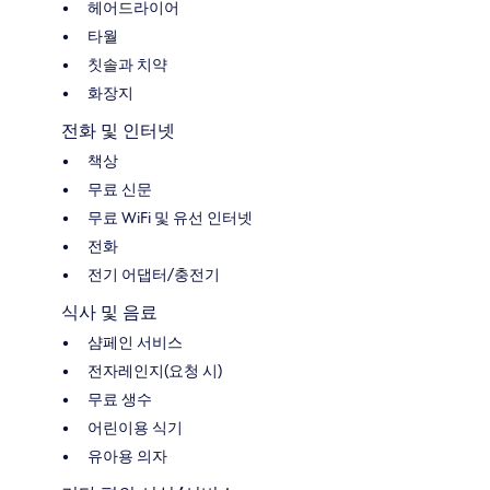
헤어드라이어
타월
칫솔과 치약
화장지
전화 및 인터넷
책상
무료 신문
무료 WiFi 및 유선 인터넷
전화
전기 어댑터/충전기
식사 및 음료
샴페인 서비스
전자레인지(요청 시)
무료 생수
어린이용 식기
유아용 의자