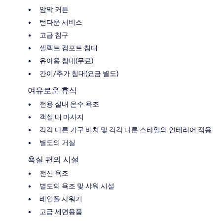
암막 커튼
턴다운 서비스
고급 침구
셀렉트 컴포트 침대
유아용 침대(무료)
간이/추가 침대(요금 별도)
여유로운 휴식
전용 실내 온수 욕조
객실 내 마사지
각각 다른 가구 비치 및 각각 다른 스타일의 인테리어 적용
별도의 거실
욕실 편의 시설
전신 욕조
별도의 욕조 및 샤워 시설
레인폴 샤워기
고급 세면용품