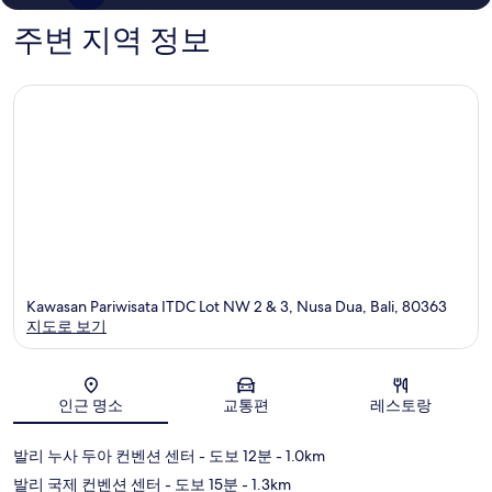
개
기
145
주변 지역 정보
개
Kawasan Pariwisata ITDC Lot NW 2 & 3, Nusa Dua, Bali, 80363
지도로 보기
지도
인근 명소
교통편
레스토랑
발리 누사 두아 컨벤션 센터
- 도보 12분
- 1.0km
발리 국제 컨벤션 센터
- 도보 15분
- 1.3km