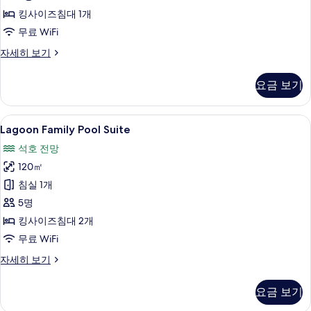
킹사이즈침대 1개
두
무료 WiFi
보
기
Lagoon
자세히 보기
Pool
Suite
요금 보기
자
세
히
Lagoon
객실에서 보이는 전망
5
보
Lagoon Family Pool Suite
Family
기
석호 전망
Pool
120㎡
Suite
사
침실 1개
진
5명
모
킹사이즈침대 2개
두
무료 WiFi
보
Lagoon
자세히 보기
Family
기
Pool
요금 보기
Suite
자