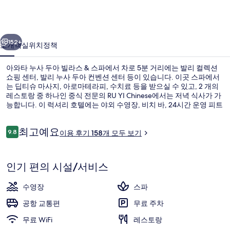
두
아
이전
다음
빌
152+
소개
객실
위치
정책
라
아와타 누사 두아 빌라스 & 스파에서 차로 5분 거리에는 발리 컬렉션
스
쇼핑 센터, 발리 누사 두아 컨벤션 센터 등이 있습니다. 이곳 스파에서
는 딥티슈 마사지, 아로마테라피, 수치료 등을 받으실 수 있고, 2 개의
&
레스토랑 중 하나인 중식 전문의 RU YI Chinese에서는 저녁 식사가 가
스
능합니다. 이 럭셔리 호텔에는 야외 수영장, 비치 바, 24시간 운영 피트
니스 센터 등이 마련되어 있습니다.
파
이
최고예요
9.8
이용 후기 158개 모두 보기
의
10점 만점 중 9.8점.
용
후
사
이집트산 면 시트, 고급 침구, 오리/거위
기
인기 편의 시설/서비스
진
갤
수영장
스파
러
공항 교통편
무료 주차
리
무료 WiFi
레스토랑