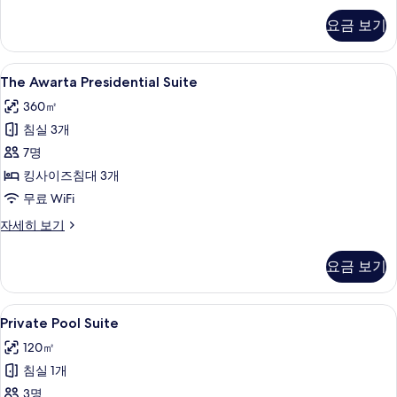
영
개,
장,
리
요금 보기
장
수
빌
수
영
라,
전
영
장
침
The
The Awarta Presidential Suite 
망
전
9
실
장
The Awarta Presidential Suite
Awarta
망
2
(The
전
360㎡
(The
개,
Presidential
Royal
Royal
망
수
침실 3개
Suite
Orchid)
Orchid)
영
사
사
7명
자
장
사
세
진
전
진
킹사이즈침대 3개
진
히
망
모
모
무료 WiFi
보
모
자
두
기
두
세
The
자세히 보기
두
히
Awarta
보
보
보
보
Presidential
기
요금 보기
기
기
Suite
기
자
세
Private
Private Pool Suite | 객실에서 보이는 
7
히
Private Pool Suite
Pool
보
120㎡
기
Suite
침실 1개
사
3명