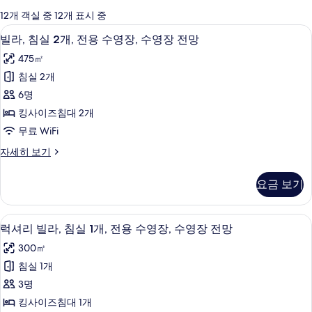
에
12개 객실 중 12개 표시 중
사
이집트산 면 시트, 고급 침구, 오리/거위
빌
12
빌라, 침실 2개, 전용 수영장, 수영장 전망
용
라,
가
475㎡
침
능
침실 2개
실
한
6명
2
필
킹사이즈침대 2개
터
개,
무료 WiFi
전
빌
자세히 보기
용
라,
수
침
요금 보기
실
영
2
장,
개,
럭셔리 빌라, 침실 1개, 전용 수영장, 수영
럭
11
전
수
럭셔리 빌라, 침실 1개, 전용 수영장, 수영장 전망
셔
용
영
300㎡
수
리
장
영
침실 1개
빌
장,
전
3명
수
라,
망
영
킹사이즈침대 1개