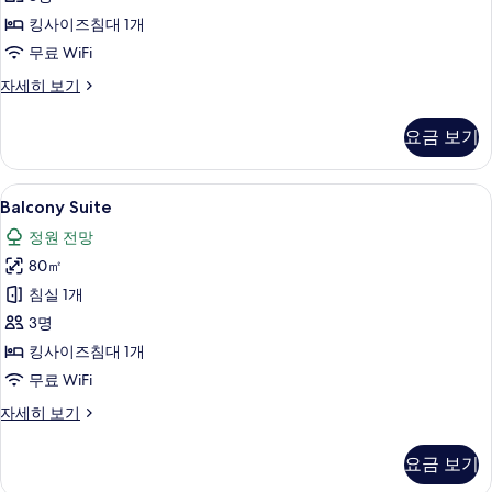
진
킹사이즈침대 1개
모
무료 WiFi
두
보
Private
자세히 보기
Pool
기
Suite
요금 보기
자
세
히
Balcony
객실에서 보이는 전망
5
보
Balcony Suite
Suite
기
정원 전망
사
80㎡
진
침실 1개
모
3명
두
킹사이즈침대 1개
보
무료 WiFi
기
Balcony
자세히 보기
Suite
자
요금 보기
세
히