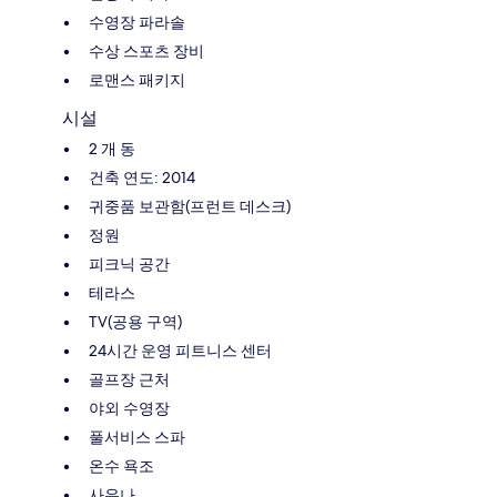
수영장 파라솔
수상 스포츠 장비
로맨스 패키지
시설
2 개 동
건축 연도: 2014
귀중품 보관함(프런트 데스크)
정원
피크닉 공간
테라스
TV(공용 구역)
24시간 운영 피트니스 센터
골프장 근처
야외 수영장
풀서비스 스파
온수 욕조
사우나