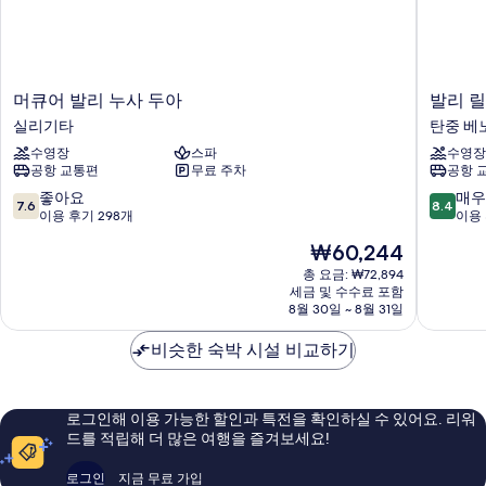
머
발
머큐어 발리 누사 두아
발리 릴
큐
리
실리기타
탄중 베
어
릴
수영장
스파
수영장
발
렉
공항 교통편
무료 주차
공항 
리
싱
누
리
10
10
좋아요
매우
7.6
8.4
사
조
점
점
이용 후기 298개
이용 
두
트
만
만
현
₩60,244
아
&
점
점
재
실
스
중
중
총 요금: ₩72,894
요
리
세금 및 수수료 포함
파
7.6
8.4
금
8월 30일 ~ 8월 31일
기
탄
점,
점,
₩60,244
타
중
좋
매
비슷한 숙박 시설 비교하기
베
아
우
노
요,
좋
아
이
아
용
요,
로그인해 이용 가능한 할인과 특전을 확인하실 수 있어요. 리워
후
이
드를 적립해 더 많은 여행을 즐겨보세요!
기
용
298
후
로그인
지금 무료 가입