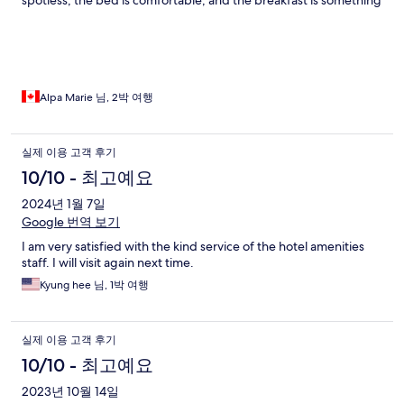
spotless, the bed is comfortable, and the breakfast is something
to look forward to every morning. Even with a short walk to the
beachfront, the experience doesn’t fall short in any way, in fact,
it adds to the charm. The atmosphere is cozy, relaxing, and you
truly feel at home while still enjoying a sense of safety and care.
A wonderful place you’ll be glad you chose
Alpa Marie 님, 2박 여행
실제 이용 고객 후기
10/10 - 최고예요
2024년 1월 7일
Google 번역 보기
I am very satisfied with the kind service of the hotel amenities
staff. I will visit again next time.
Kyung hee 님, 1박 여행
실제 이용 고객 후기
10/10 - 최고예요
2023년 10월 14일