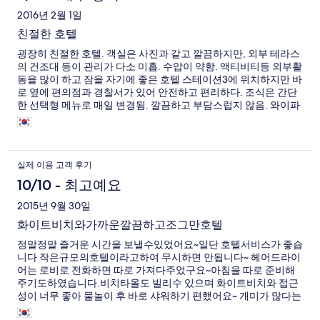
2016년 2월 1일
친절한 호텔
굉장히 친절한 호텔. 객실은 사진과 같고 깔끔하지만, 외부 테라스
의 건조대 등이 관리가 다소 미흡. 수압이 약함. 액티비티등 외부활
동을 많이 하고 잠을 자기에 좋은 호텔 스테이션3에 위치하지만 바
로 옆에 편의점과 경찰서가 있어 안전하고 편리하다. 조식은 간단
한 선택형 메뉴로 매일 변경됨. 깔끔하고 부담스럽지 않음. 와이파
이가 잘 터짐.
실제 이용 고객 후기
10/10 - 최고예요
2015년 9월 30일
화이트비치와가까운깔끔하고조그만호텔
정말정말 즐거운 시간을 보낼수있었어요~일단 호텔서비스가 좋습
니다 작은규모의호텔이라고하여 무시하면 안됩니다~ 헤어드라이
어는 로비로 전화하면 따로 가져다주었구요~아침을 따로 준비해
주기도하였습니다.비치타올도 빌리수 있으며 화이트비치와 접근
성이 너무 좋아 물놀이 후 바로 샤워하기 편했어요~ 개미가 많다는
말씀을 다들 하시던데,바닷가 섬이고 어느정도의 벌레나 개미는