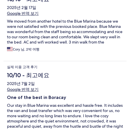
2025년 2월 17일
Google 번역 보기
We moved from another hotel to the Blue Marina because we
were not satisfied with the previous booked place. Blue Marina
was wonderful from the staff being so accommodating and nice
to our room being clean and comfortable. We slept very well in
the bed. AC and wifi worked well. 3 min walk from the
wonderful Boracay beach. Our breakfast was good too. We
Cory 님, 2박 여행
were treated very well by the staff. This boutique hotel really
won me over after the bad experience we had down the street.
We will be back for sure and tell everyone coming to this area
실제 이용 고객 후기
about our stay at Blue Marina…. Loved it!
10/10 - 최고예요
2025년 7월 2일
Google 번역 보기
One of the best in Boracay
Our stay in Blue Marina was excellent and hassle free. It includes
the van and boat transfer which was very convenient for us, no
more waiting and no long lines to endure. I love the cozy
atmosphere and the quiet environment, not crowded, it was
peaceful and quiet, away from the hustle and bustle of the night