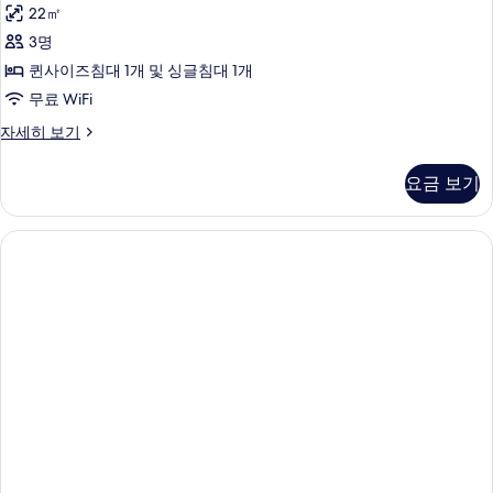
피
22㎡
리
3명
어
퀸사이즈침대 1개 및 싱글침대 1개
룸
무료 WiFi
사
슈
자세히 보기
진
피
모
리
요금 보기
어
두
룸
보
자
세
기
히
보
기