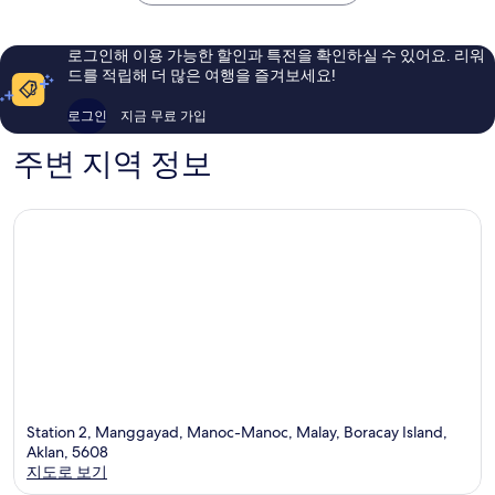
예
좋
요,
아
이
요,
로그인해 이용 가능한 할인과 특전을 확인하실 수 있어요. 리워
용
이
드를 적립해 더 많은 여행을 즐겨보세요!
후
용
기
후
로그인
지금 무료 가입
378
기
개
71
주변 지역 정보
개
Station 2, Manggayad, Manoc-Manoc, Malay, Boracay Island,
Aklan, 5608
지도로 보기