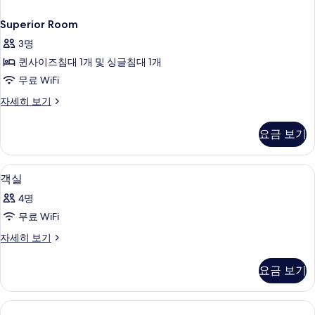
Superior Room
3명
퀸사이즈침대 1개 및 싱글침대 1개
무료 WiFi
Superior
자세히 보기
Room
자
요금 보기
세
히
보
이집트산 면 시트, 미니바, 객실 내 금고,
객
8
기
객실
실
4명
사
무료 WiFi
진
객
자세히 보기
모
실
두
자
요금 보기
세
보
히
기
보
기