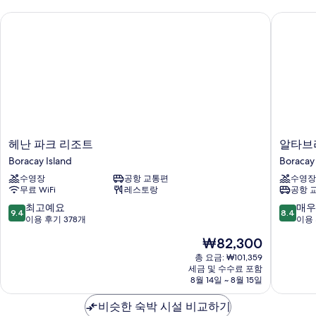
헤난 파크 리조트
알타브리
헤
알
헤난 파크 리조트
알타브
난
타
Boracay Island
Boracay 
파
브
수영장
공항 교통편
수영장
크
리
무료 WiFi
레스토랑
공항 
리
자
조
리
10
10
최고예요
매우
9.4
8.4
트
조
점
점
이용 후기 378개
이용 
Boracay
트
만
만
현
₩82,300
Island
보
점
점
재
라
중
중
총 요금: ₩101,359
요
세금 및 수수료 포함
카
9.4
8.4
금
8월 14일 ~ 8월 15일
이
점,
점,
₩82,300
Boracay
최
매
비슷한 숙박 시설 비교하기
Island
고
우