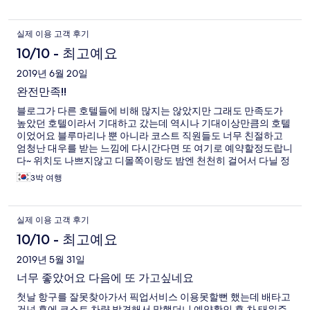
실제 이용 고객 후기
10/10 - 최고예요
2019년 6월 20일
완전만족!!
블로그가 다른 호텔들에 비해 많지는 않았지만 그래도 만족도가
높았던 호텔이라서 기대하고 갔는데 역시나 기대이상만큼의 호텔
이었어요 블루마리나 뿐 아니라 코스트 직원들도 너무 친절하고
엄청난 대우를 받는 느낌에 다시간다면 또 여기로 예약할정도랍니
다~ 위치도 나쁘지않고 디몰쪽이랑도 밤엔 천천히 걸어서 다닐 정
도로 만족해요
3박 여행
실제 이용 고객 후기
10/10 - 최고예요
2019년 5월 31일
너무 좋았어요 다음에 또 가고싶네요
첫날 항구를 잘못찾아가서 픽업서비스 이용못할뻔 했는데 배타고
건넌 후에 코스트 차량 발견해서 말했더니 예약확인 후 차 태워주