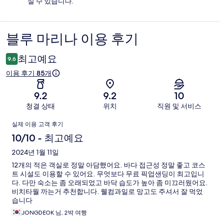
실 수 있습니다.
블루 마리나 이용 후기
이
용
최고예요
9.6
후
이용 후기 85개
기
9.2
9.2
10
청결 상태
위치
직원 및 서비스
이
실제 이용 고객 후기
용
10/10 - 최고예요
후
2024년 1월 11일
12개의 적은 객실로 정말 아담했어요. 바다 접근성 정말 좋고 코스
기
트 시설도 이용할 수 있어요. 무엇보다 무료 픽업샌딩이 최고입니
다. 다만 숙소는 좀 오래되었고 바닥 습도가 높아 좀 미끄러웠어요.
비치타월 까는거 추천합니다. 웰컴과일로 망고도 주셔서 잘 먹었
습니다
JONGDEOK 님, 2박 여행