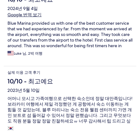
about 5-10 minutes and then finally a van to finally take you to
2024년 9월 4일
the hotel itself! We are talking great service with convenience
and class! I will definitely be more than happy to stay at the Blue
Google 번역 보기
Marina in the future! 👍👍 10/10
Blue Marina provided us with one of the best customer service
that we had experienced by far. From the moment we arrived at
the airport, everything was so smooth and easy. They took care
of our transfers from the airport to the hotel. First class service all
around. This was so wonderful for being first timers here in
Boracay. The hotel was so clean and open. Our room was bright
Luke 님, 2박 여행
and fresh. It was very comfortable to relax and sleep in a very
fresh and clean bed and linens. The staff are extremely warm,
friendly and helpful in all the ways that they can. We apprecited
실제 이용 고객 후기
the breakfast that they prepared for us. It was extremely
delicious and portion are very generous. They also arranged our
10/10 - 최고예요
transfer to our next accomodation. We are grateful to be in a
2023년 5월 10일
place where we felt so special and taken care of. We liked and
enjoed this place so much that we booked 2 more days later in
어머니 모시고 가족여행으로 선택한 숙소인데 정말 대만족입니다!
the week of our stay.
보라카이 여행에서 제일 걱정했던 게 공항에서 숙소 이동하는 게
힘들 것 같았는데, 블루 마리나는 숙소 전용 웰컴 센터까지 가면 개
인 보트로 섬 들어갈 수 있어서 정말 편했습니다. 그리고 무엇보다
도 직원 분들 정말 정말 친절하세요ㅠ 너무 감사해서 팁 드리고 싶
었는데 자기가 해야할 일을 했을 뿐이라고 사양하시는 겸손함까지
ㅠ 정말 최고의 추억을 선물해주셔서 감사합니다