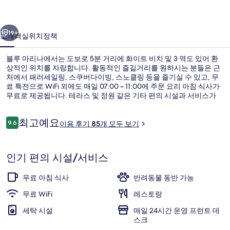
사
이전
다음
진
19+
소개
객실
위치
정책
갤
블루 마리나에서는 도보로 5분 거리에 화이트 비치 및 3 역도 있어 환
러
상적인 위치를 자랑합니다. 활동적인 즐길거리를 원하시는 분들은 근
처에서 패러세일링, 스쿠버다이빙, 스노클링 등을 즐기실 수 있고, 무
리
료 특전으로 WiFi 외에도 매일 07:00 ~ 11:00에 주문 요리 아침 식사가
무료로 제공됩니다. 테라스 및 정원 같은 기타 편의 시설과 서비스가
있습니다.
이
최고예요
9.6
이용 후기 85개 모두 보기
10점 만점 중 9.6점.
용
후
숙박 시설 정면 - 저녁/밤
기
인기 편의 시설/서비스
무료 아침 식사
반려동물 동반 가능
무료 WiFi
레스토랑
세탁 시설
매일 24시간 운영 프런트 데
스크