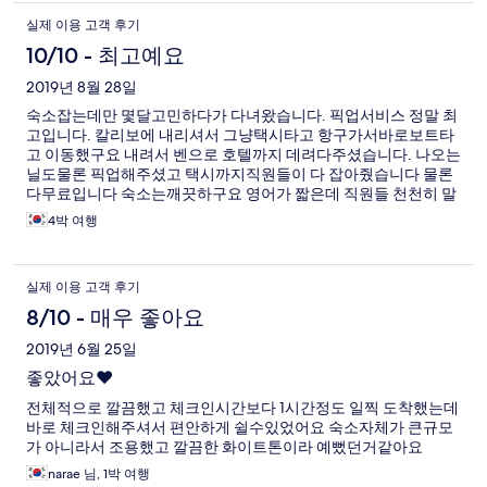
실제 이용 고객 후기
10/10 - 최고예요
2019년 8월 28일
숙소잡는데만 몇달고민하다가 다녀왔습니다. 픽업서비스 정말 최
고입니다. 칼리보에 내리셔서 그냥택시타고 항구가서바로보트타
고 이동했구요 내려서 벤으로 호텔까지 데려다주셨습니다. 나오는
닐도물론 픽업해주셨고 택시까지직원들이 다 잡아줬습니다 물론
다무료입니다 숙소는깨끗하구요 영어가 짧은데 직원들 천천히 말
씀해주시고 서비스 최고입니다 조식도 룸으로가져다달라고 하시
4박 여행
면 가져다주시고요 메인요리외에 빵종류몇가지 요거트 차 등등있
습니다 한번쯤은 코스트 조식이용해보시면 뷰가예술입니다 물론
금액추가있구요~~. 호텔내정수기에 냉온수 가능하니깐 라면먹기
실제 이용 고객 후기
도 좋습니다~~^^. 비치는 걸어서3분정도?? 코스트 리조트 까지는
5분정도?? 코스트리조트앞비치 같이 사용가능하구요 코스트수영
8/10 - 매우 좋아요
장 사용가능하구요. 비치앞에 베드 편하게 잘 이용했습니다 수시
2019년 6월 25일
로 얼음물 가져다주시구요. 다음에 다시기도 전 무조건 다시이용
할꺼구요. 다만 디몰까지는걸어서 10분정도 걸리니 감안하세요.
좋았어요❤️
무덥고. 걸어가기가 쉽지는 않더라구요
전체적으로 깔끔했고 체크인시간보다 1시간정도 일찍 도착했는데
바로 체크인해주셔서 편안하게 쉴수있었어요 숙소자체가 큰규모
가 아니라서 조용했고 깔끔한 화이트톤이라 예뻤던거같아요
narae 님, 1박 여행