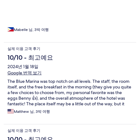
life in Boracay. What I love most is the service of the staff, all of
them are accomodating and treated us like family, they were
also very quick to help us with anything that we need (this goes
to both Blue Marina and Coast staffs). I also want to emphasize
here that we are able to enjoy all the amenities in the Coast
Hotel, all the services and freebies in the Coast Hotel, it was
Mabelle 님, 3박 여행
provided for us too! The plated breakfast was superb, it was
delicious and very filling plus we have a toast, pastry, soup and
cereal buffet. We willl definitely come back here!
실제 이용 고객 후기
10/10 - 최고예요
2024년 1월 18일
Google 번역 보기
The Blue Marina was top notch on all levels. The staff, the room
itself, and the free breakfast in the morning (they give you quite
a few choices to choose from, my personal favorite was the
eggs Benny 👍), and the overall atmosphere of the hotel was
fantastic! The place itself may be a little out of the way, but it
was still a convenient walking distance to the white beach itself
Matthew 님, 3박 여행
as well as many places to eat at. The best part was if you are a
guest there, they will reach out to you beforehand to be sure
that once you land, you will be picked up at the airport (they will
실제 이용 고객 후기
have a rep with the Biue Marina sign waiting for you there) to be
taken to their speedboat to get to the white beach area within
10/10 - 최고예요