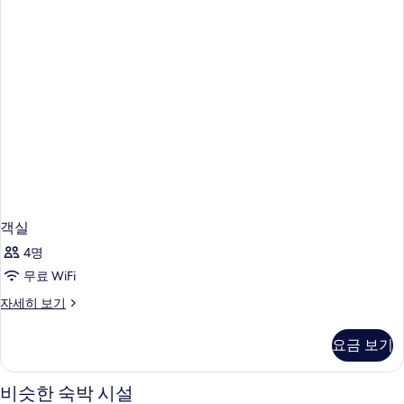
객실
4명
무료 WiFi
객
자세히 보기
실
자
요금 보기
세
히
보
비슷한 숙박 시설
기