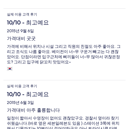
어쩔수없다고봅니다 단지 조식은 그냥 먹을 만 했어요~고마워요!
존~
실제 이용 고객 후기
10/10 - 최고예요
2015년 9월 6일
가격대비 굿굿
가격에 비해서 위치나 시설 그리고 직원의 친절도 아주 좋아요. 그
리고 조식도 나름 좋아요. 베이컨이 너~무 구운거 빼고는 다 괜찮
았어요. 단점이라면 입구근처에 삐끼들이 너~무 많아서 귀찮은정
도? 그리고 입구에 닭꼬치 맛있어요~
실제 이용 고객 후기
10/10 - 최고예요
2015년 6월 3일
가격대비 아주 훌륭합니다
일정이 짧아서 수영장이 없어도 괜찮았구요. 경찰서 옆이라 찾기
쉬웠습니다.(바로 옆은 세븐일레븐도 있음 ) 스테이션 3쪽에 위치
해서 디몰까지는 10분이상 걸어야하구요.아님 트라이시클 타면