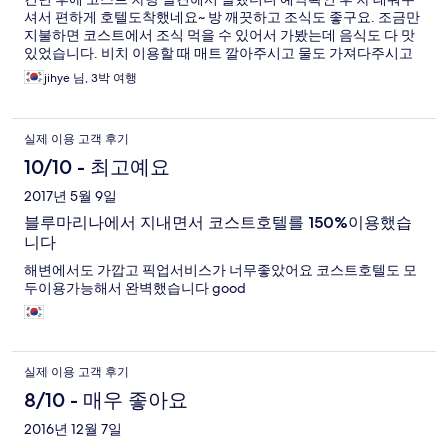
셔서 편하게 호텔도착했네요~ 방 깨끗하고 조식도 좋구요. 조금만
지불하면 코스트에서 조식 먹을 수 있어서 가봤는데 음식도 다 맛
있었습니다. 비치 이용할 때 매트 깔아주시고 물도 가져다주시고
서비스가 너무 좋았어요. 다음에 또 보라카이 가게 된다면 다시 한
jihye 님, 3박 여행
번 가고싶네요~ 무엇보다 직원분들이 다 너무 친절해서 기분좋았
습니다^^
실제 이용 고객 후기
10/10 - 최고예요
2017년 5월 9일
블루마리나에서 지내면서 코스트호텔를 150%이용했습
니다
해변에서도 가깝고 픽업서비스가 너무좋았어요 코스트호텔도 모
두이용가능해서 완벽했습니다 good
실제 이용 고객 후기
8/10 - 매우 좋아요
2016년 12월 7일