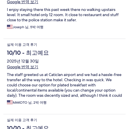
Google 번역 보기
I enjoy staying there this past week there no walking upstairs
level. It small hotel only 12 room. It close to restaurant and stuff
close to the police station make it safer.
Joseph 님, 5박 여행
실제 이용 고객 후기
10/10 - 최고예요
2025년 12월 30일
Google 번역 보기
The staff greeted us at Caticlan airport and we had a hassle-free
transfer all the way to the hotel. Checking in was quick. We
could choose our option for plated breakfast with
local/continental items available (you can change your option
daily). The room was decently sized and, although I think it could
benefit from some extra care, it was always clean and attended
MAKOTO 님, 2박 여행
to all our needs. Bathroom is spacious, shower pressure on the
lower side. Everybody was very polite and always with a smile,
ready to go the extra mile. We didn’t need the airport ride after
실제 이용 고객 후기
checking out, so instead they took us to our next hotel. Overall it
was a very nice experience!
10/10 - 최고예요