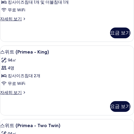
보
킹사이즈침대 1개 및 더블침대 1개
히
-
보
기
무료 WiFi
Double)
기
사
스
자세히 보기
위
진
트
요금 보기
모
(Primea
-
두
Double)
미니바, 객실 내 금고, 책상, 노트북 작업
스
보
7
자
스위트 (Primea - King)
위
세
기
94㎡
히
트
보
4명
(Primea
기
킹사이즈침대 2개
-
무료 WiFi
King)
사
스
자세히 보기
위
진
트
요금 보기
모
(Primea
-
두
King)
미니바, 객실 내 금고, 책상, 노트북 작업
스
보
4
자
스위트 (Primea - Two Twin)
위
세
기
94㎡