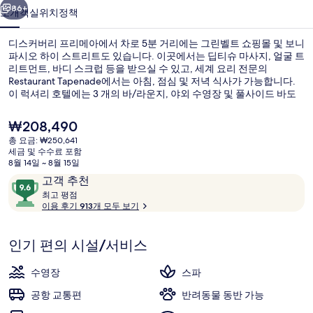
메
86+
소개
객실
위치
정책
아
디스커버리 프리메아에서 차로 5분 거리에는 그린벨트 쇼핑몰 및 보니
의
파시오 하이 스트리트도 있습니다. 이곳에서는 딥티슈 마사지, 얼굴 트
리트먼트, 바디 스크럽 등을 받으실 수 있고, 세계 요리 전문의
사
Restaurant Tapenade에서는 아침, 점심 및 저녁 식사가 가능합니다.
진
이 럭셔리 호텔에는 3 개의 바/라운지, 야외 수영장 및 풀사이드 바도
마련되어 있습니다. 많은 분들이 이곳의 친절한 고객 서비스 및 근처
갤
쇼핑가에 대단히 만족하셨어요. Ayala 역에서 도보로 15분 거리에 있어
현
₩208,490
대중 교통편을 이용하기 편리합니다.
재
러
총 요금: ₩250,641
가
세금 및 수수료 포함
야외 수영장, 수영장 파라솔, 일광욕 의
리
격
8월 14일 ~ 8월 15일
은
이
10
고객 추천
₩208,490
용
최
점
최고 평점
고
이용 후기 913개 모두 보기
후
만
기
점
평
중
인기 편의 시설/서비스
점
9.6
점,
수영장
스파
고
공항 교통편
반려동물 동반 가능
객