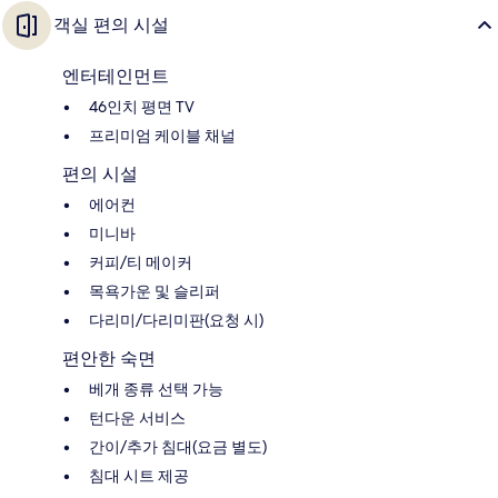
객실 편의 시설
엔터테인먼트
46인치 평면 TV
프리미엄 케이블 채널
편의 시설
에어컨
미니바
커피/티 메이커
목욕가운 및 슬리퍼
다리미/다리미판(요청 시)
편안한 숙면
베개 종류 선택 가능
턴다운 서비스
간이/추가 침대(요금 별도)
침대 시트 제공