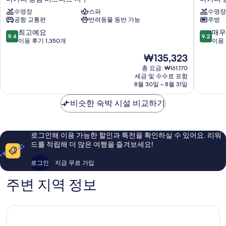
드
파
수영장
스파
수영장
마
스
공항 교통편
반려동물 동반 가능
주방
카
위
타
트
10
10
최고예요
매우
9.4
9.2
이
마
점
점
이용 후기 1,350개
이용 
호
카
만
만
현
₩135,323
텔
티
점
점
재
마
중
중
중
총 요금: ₩161,170
요
카
세금 및 수수료 포함
심
9.4
9.2
금
8월 30일 ~ 8월 31일
티
비
점,
점,
₩135,323
중
즈
최
매
비슷한 숙박 시설 비교하기
심
니
고
우
비
스
예
훌
즈
지
요,
륭
니
구
이
해
로그인해 이용 가능한 할인과 특전을 확인하실 수 있어요. 리워
스
용
요,
드를 적립해 더 많은 여행을 즐겨보세요!
지
후
이
구
기
용
로그인
지금 무료 가입
1,350
후
개
기
주변 지역 정보
498
개