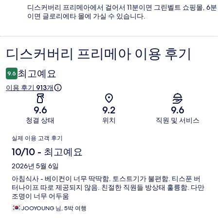
디스커버리 프리메아에서 걸어서 11분이면 그린벨트 쇼핑몰, 6분
이면 글로리에타 몰에 가실 수 있습니다.
디스커버리 프리메아 이용 후기
이
용
최고예요
9.6
후
이용 후기 913개
기
9.6
9.2
9.6
청결 상태
위치
직원 및 서비스
이
실제 이용 고객 후기
용
10/10 - 최고예요
후
2026년 5월 6일
아침식사 - 베이컨이 너무 딱딱함. 토스트기가 불편함. 티스푼 버
기
터나이프 따로 제공되지 않음. 친절한 직원들 방상태 훌륭함. 다만
조명이 너무 어두움
JOOYOUNG 님, 5박 여행