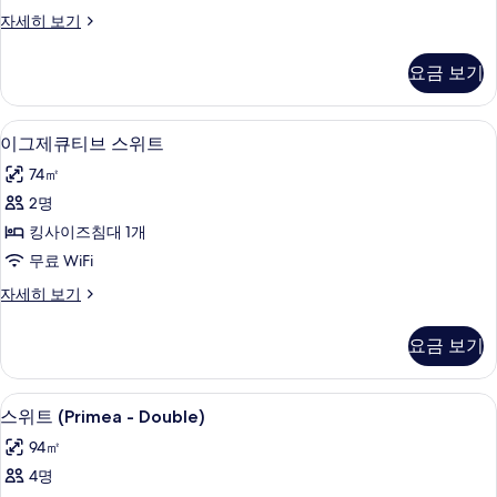
위
1
사
비
자세히 보기
개
트
즈
진
자
사
니
세
모
요금 보기
스
히
진
두
스
보
모
위
기
보
이그제큐티브 스위트 | 미니바, 객실 내 
이
7
트
이그제큐티브 스위트
두
기
그
자
보
74㎡
세
제
히
기
2명
큐
보
킹사이즈침대 1개
기
티
무료 WiFi
브
이
자세히 보기
스
그
위
제
요금 보기
큐
트
티
사
브
미니바, 객실 내 금고, 책상, 노트북 작업
스
4
스
스위트 (Primea - Double)
진
위
위
모
94㎡
트
트
자
두
4명
(Primea
세