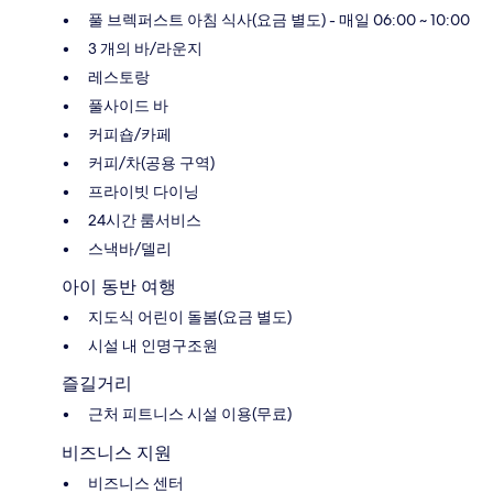
풀 브렉퍼스트 아침 식사(요금 별도) - 매일 06:00 ~ 10:00
3 개의 바/라운지
레스토랑
풀사이드 바
커피숍/카페
커피/차(공용 구역)
프라이빗 다이닝
24시간 룸서비스
스낵바/델리
아이 동반 여행
지도식 어린이 돌봄(요금 별도)
시설 내 인명구조원
즐길거리
근처 피트니스 시설 이용(무료)
비즈니스 지원
비즈니스 센터