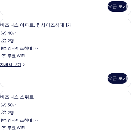
블
니
요금 보기
스
침
아
대
파
미니바, 객실 내 금고, 책상, 노트북 작업
비
5
트,
비즈니스 아파트, 킹사이즈침대 1개
2
즈
더
개
40㎡
블
니
사
침
2명
스
대
진
킹사이즈침대 1개
2
아
모
개
무료 WiFi
파
자
두
비
자세히 보기
세
트,
즈
보
히
킹
니
보
기
요금 보기
스
기
사
아
이
파
비즈니스 스위트 | 미니바, 객실 내 금고,
비
8
트,
비즈니스 스위트
즈
즈
킹
침
50㎡
사
니
이
대
2명
스
즈
1
킹사이즈침대 1개
침
스
개
대
무료 WiFi