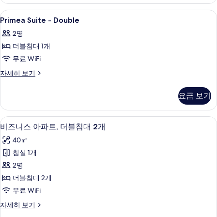
자
보
세
Primea
미니바, 객실 내 금고, 책상, 노트북 작업
기
12
히
Primea Suite - Double
Suite
보
2명
기
-
더블침대 1개
Double
사
무료 WiFi
진
Primea
자세히 보기
Suite
모
-
요금 보기
두
Double
자
보
세
미니바, 객실 내 금고, 책상, 노트북 작업
비
기
5
히
비즈니스 아파트, 더블침대 2개
즈
보
40㎡
기
니
침실 1개
스
2명
아
더블침대 2개
파
무료 WiFi
트,
비
자세히 보기
더
즈