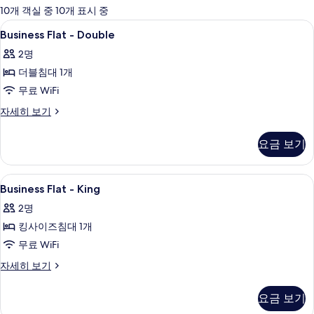
에
10개 객실 중 10개 표시 중
사
Business
로비
7
Business Flat - Double
용
Flat
가
2명
-
능
더블침대 1개
Double
한
사
무료 WiFi
필
진
Business
자세히 보기
터
Flat
모
-
요금 보기
두
Double
자
보
세
Business
미니바, 객실 내 금고, 책상, 노트북 작업
기
6
히
Business Flat - King
Flat
보
2명
기
-
킹사이즈침대 1개
King
사
무료 WiFi
진
Business
자세히 보기
Flat
모
-
요금 보기
두
King