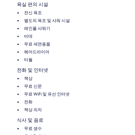
욕실 편의 시설
전신 욕조
별도의 욕조 및 샤워 시설
레인폴 샤워기
비데
무료 세면용품
헤어드라이어
타월
전화 및 인터넷
책상
무료 신문
무료 WiFi 및 유선 인터넷
전화
책상 의자
식사 및 음료
무료 생수