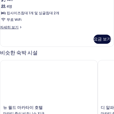
히
트
보
4명
(Primea
기
킹사이즈침대 1개 및 싱글침대 2개
-
무료 WiFi
Two
Twin)
스
자세히 보기
위
사
트
요금 보기
진
(Primea
-
모
Two
비슷한 숙박 시설
두
Twin)
자
보
뉴 월드 마카타이 호텔
디 알파 
세
기
히
보
기
뉴
디
뉴 월드 마카타이 호텔
디 알파
월
알
마카티 중심 비즈니스 지구
마카티 