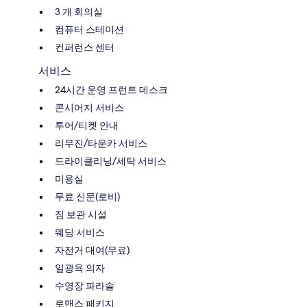
3 개 회의실
컴퓨터 스테이션
컨퍼런스 센터
서비스
24시간 운영 프런트 데스크
콘시어지 서비스
투어/티켓 안내
리무진/타운카 서비스
드라이클리닝/세탁 서비스
미용실
무료 신문(로비)
짐 보관 시설
웨딩 서비스
자전거 대여(무료)
일광욕 의자
수영장 파라솔
로맨스 패키지