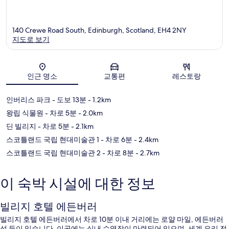
140 Crewe Road South, Edinburgh, Scotland, EH4 2NY
지도로 보기
지도
인근 명소
교통편
레스토랑
인버리스 파크
- 도보 13분
- 1.2km
왕립 식물원
- 차로 5분
- 2.0km
딘 빌리지
- 차로 5분
- 2.1km
스코틀랜드 국립 현대미술관 1
- 차로 6분
- 2.4km
스코틀랜드 국립 현대미술관 2
- 차로 8분
- 2.7km
이 숙박 시설에 대한 정보
빌리지 호텔 에든버러
빌리지 호텔 에든버러에서 차로 10분 이내 거리에는 로얄 마일, 에든버러
성 등이 있습니다. 이곳에는 실내 수영장이 마련되어 있으며, 세계 요리 전