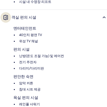
시설 내 수영장 리프트
객실 편의 시설
엔터테인먼트
40인치 평면 TV
위성 TV 채널
편의 시설
난방(온도 조절 가능) 및 에어컨
전기 주전자
다리미/다리미판
편안한 숙면
암막 커튼
침대 시트 제공
욕실 편의 시설
레인폴 샤워기