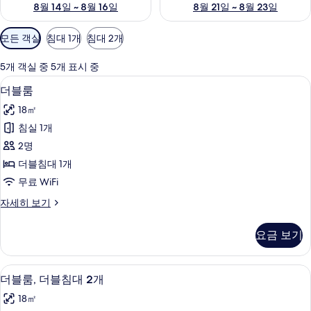
8월 14일 ~ 8월 16일
8월 21일 ~ 8월 23일
객
모든 객실
침대 1개
침대 2개
실
에
5개 객실 중 5개 표시 중
사
책상, 노트북 작업 공간, 암막 커튼, 다
더
5
더블룸
용
블
가
18㎡
룸
능
침실 1개
사
한
2명
진
필
더블침대 1개
터
모
무료 WiFi
두
더
자세히 보기
보
블
기
룸
요금 보기
자
세
히
더블룸, 더블침대 2개 | 책상, 노트북 
더
5
보
더블룸, 더블침대 2개
블
기
18㎡
룸,