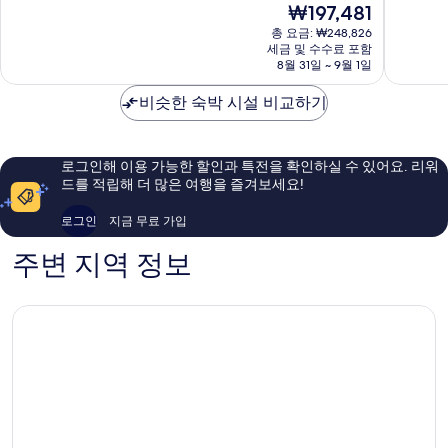
현
₩197,481
동
스
중
점
재
물
에
8.6
중
총 요금: ₩248,826
요
원
든
점,
세금 및 수수료 포함
8.6
금
바
8월 31일 ~ 9월 1일
버
훌
점,
₩197,481
이
러
륭
훌
IHG
비슷한 숙박 시설 비교하기
-
해
륭
코
리
요,
해
르
스
이
요,
스
워
용
이
로그인해 이용 가능한 할인과 특전을 확인하실 수 있어요. 리워
토
터
후
용
드를 적립해 더 많은 여행을 즐겨보세요!
르
프
기
후
핀
론
1,520
기
로그인
지금 무료 가입
트
개
1,010
바
개
주변 지역 정보
이
IHG
리
스