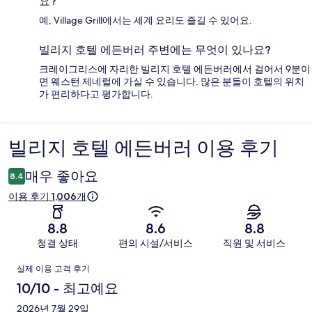
요?
예, Village Grill에서는 세계 요리도 즐길 수 있어요.
빌리지 호텔 에든버러 주변에는 무엇이 있나요?
크레이그리스에 자리한 빌리지 호텔 에든버러에서 걸어서 9분이
면 웨스턴 제네럴에 가실 수 있습니다. 많은 분들이 호텔의 위치
가 편리하다고 평가합니다.
빌리지 호텔 에든버러 이용 후기
이
용
매우 좋아요
8.4
후
이용 후기 1,006개
기
8.8
8.6
8.8
청결 상태
편의 시설/서비스
직원 및 서비스
이
실제 이용 고객 후기
용
10/10 - 최고예요
후
2026년 7월 29일