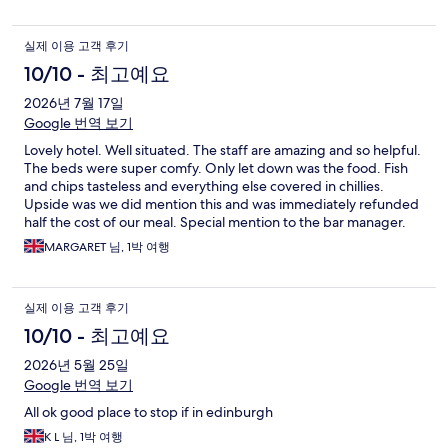
실제 이용 고객 후기
10/10 - 최고예요
2026년 7월 17일
Google 번역 보기
Lovely hotel. Well situated. The staff are amazing and so helpful.
The beds were super comfy. Only let down was the food. Fish
and chips tasteless and everything else covered in chillies.
Upside was we did mention this and was immediately refunded
half the cost of our meal. Special mention to the bar manager.
He was extremely polite and helpful. Would definitely stay
MARGARET 님, 1박 여행
again, but would eat out.
실제 이용 고객 후기
10/10 - 최고예요
2026년 5월 25일
Google 번역 보기
All ok good place to stop if in edinburgh
K L 님, 1박 여행