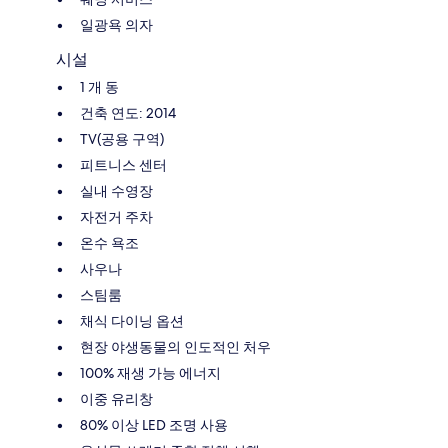
일광욕 의자
시설
1 개 동
건축 연도: 2014
TV(공용 구역)
피트니스 센터
실내 수영장
자전거 주차
온수 욕조
사우나
스팀룸
채식 다이닝 옵션
현장 야생동물의 인도적인 처우
100% 재생 가능 에너지
이중 유리창
80% 이상 LED 조명 사용