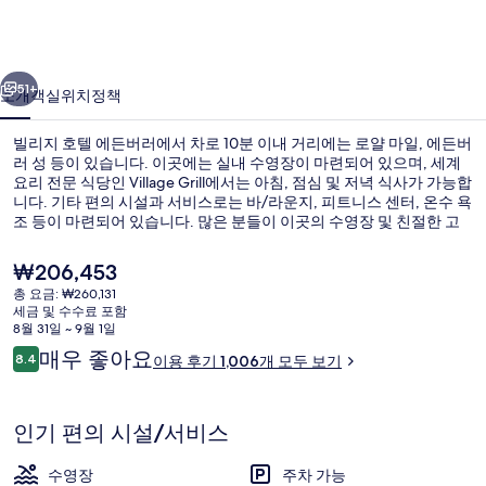
에
든
이전
다음
버
51+
소개
객실
위치
정책
러
빌리지 호텔 에든버러에서 차로 10분 이내 거리에는 로얄 마일, 에든버
의
러 성 등이 있습니다. 이곳에는 실내 수영장이 마련되어 있으며, 세계
요리 전문 식당인 Village Grill에서는 아침, 점심 및 저녁 식사가 가능합
사
니다. 기타 편의 시설과 서비스로는 바/라운지, 피트니스 센터, 온수 욕
진
조 등이 마련되어 있습니다. 많은 분들이 이곳의 수영장 및 친절한 고
객 서비스에 대단히 만족하셨어요.
갤
현
₩206,453
재
러
총 요금: ₩260,131
가
세금 및 수수료 포함
아침 식사, 점심 식사, 저녁 식사 및 브
리
격
8월 31일 ~ 9월 1일
은
이
매우 좋아요
8.4
이용 후기 1,006개 모두 보기
₩206,453
10점 만점 중 8.4점.
용
후
기
인기 편의 시설/서비스
수영장
주차 가능