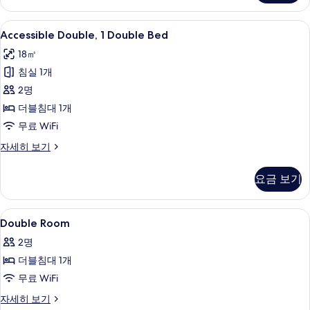
모
GYM
&
두
Accessible
책상, 노트북 작업 공간, 암막 커튼, 다
5
POOL
Accessible Double, 1 Double Bed
Double,
보
ACCESS)
18㎡
자
1
기
세
침실 1개
Double
히
Bed
2명
보
사
기
더블침대 1개
진
무료 WiFi
모
Accessible
자세히 보기
Double,
두
1
보
요금 보기
Double
기
Bed
자
Double
책상, 노트북 작업 공간, 암막 커튼, 다
5
세
Double Room
Room
히
2명
보
사
기
더블침대 1개
진
무료 WiFi
모
Double
자세히 보기
두