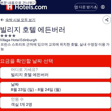
본문 내용으로 건너뛰기
앱 다운 받기
숙박 시설 모두 보기
빌리지 호텔 에든버러
4.0
Village Hotel Edinburgh
성
프린스 스트리트 근처에 있으며 교외에 위치한 호텔, 실내 수영장 이용 가
급
능
숙
박
요금을 확인할 날짜 선택
시
설
어디로 가세요?
날짜
인원 수