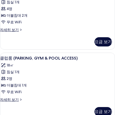
침실 1개
더
4명
블
더블침대 2개
침
무료 WiFi
대
더
자세히 보기
2
블
개
룸,
요금 보기
더
사
블
진
침
클럽룸 (PARKING, GYM & POOL A
클
7
대
모
클럽룸 (PARKING, GYM & POOL ACCESS)
럽
2
두
18㎡
개
룸
보
자
침실 1개
(PARKING,
세
기
2명
히
GYM
보
더블침대 1개
&
기
무료 WiFi
POOL
ACCESS)
클
자세히 보기
럽
사
룸
진
요금 보기
(PARKING,