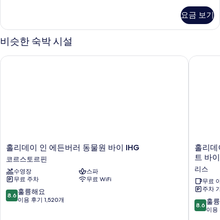
Room
보
자
요금 보기
세
기
히
보
비슷한 숙박 시설
기
홀리데이 인 에든버러 동물원 바이 IHG
홀리데이 
홀
홀
홀리데이 인 에든버러 동물원 바이 IHG
홀리데이
리
리
트 바이
코르스토르핀
데
데
리스
수영장
스파
이
이
무료 주차
무료 WiFi
인
인
무료 
주차 
에
익
10
훌륭해요
8.6
든
스
점
이용 후기 1,520개
10
훌륭
8.6
버
프
만
점
이용 
러
레
점
만