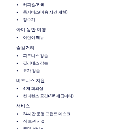
커피숍/카페
룸서비스(이용 시간 제한)
정수기
아이 동반 여행
어린이 메뉴
즐길거리
피트니스 강습
필라테스 강습
요가 강습
비즈니스 지원
4 개 회의실
컨퍼런스 공간(315 제곱미터)
서비스
24시간 운영 프런트 데스크
짐 보관 시설
웨딩 서비스