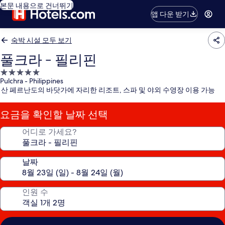
본문 내용으로 건너뛰기
앱 다운 받기
숙박 시설 모두 보기
풀크라 - 필리핀
5.0
Pulchra - Philippines
성
산 페르난도의 바닷가에 자리한 리조트, 스파 및 야외 수영장 이용 가능
급
숙
요금을 확인할 날짜 선택
박
시
어디로 가세요?
설
날짜
인원 수