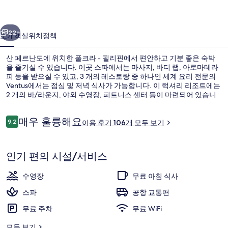
핀
이전
다음
의
22+
소개
객실
위치
정책
사
산 페르난도에 위치한 풀크라 - 필리핀에서 편안하고 기분 좋은 숙박
진
을 즐기실 수 있습니다. 이곳 스파에서는 마사지, 바디 랩, 아로마테라
갤
피 등을 받으실 수 있고, 3 개의 레스토랑 중 하나인 세계 요리 전문의
Ventus에서는 점심 및 저녁 식사가 가능합니다. 이 럭셔리 리조트에는
러
2 개의 바/라운지, 야외 수영장, 피트니스 센터 등이 마련되어 있습니
다.
리
이
매우 훌륭해요
9.2
이용 후기 106개 모두 보기
10점 만점 중 9.2점.
용
후
3 개의 레스토랑, 아침 식사, 점심 식사 
기
인기 편의 시설/서비스
수영장
무료 아침 식사
스파
공항 교통편
무료 주차
무료 WiFi
모두 보기