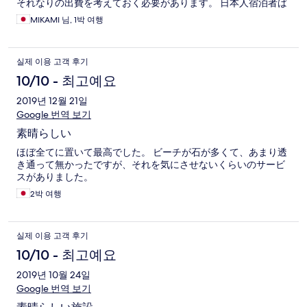
それなりの出費を考えておく必要があります。 日本人宿泊者ば
かりなのでそれが安心という方もいれば、日本のことは少し頭
MIKAMI 님, 1박 여행
から離したい方もいると思うので、このホテルは基本的に前者
しか向きません。
실제 이용 고객 후기
10/10 - 최고예요
2019년 12월 21일
Google 번역 보기
素晴らしい
ほぼ全てに置いて最高でした。 ビーチが石が多くて、あまり透
き通って無かったですが、それを気にさせないくらいのサービ
スがありました。
2박 여행
실제 이용 고객 후기
10/10 - 최고예요
2019년 10월 24일
Google 번역 보기