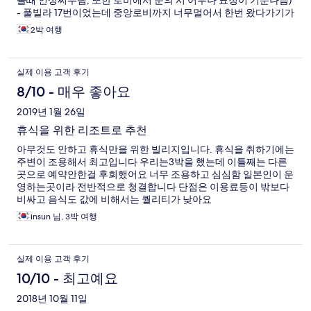
을때 인상찌푸림, 또한 로비에서 문의 시 어투나 표정이 기분나쁨)
- 풀빌라 17번이었는데 중앙로비까지 너무멀어서 한번 왔다가기가
지침 (뭐하나 놓고 오거나 잠시 다녀올꼐 너무멀어서 별로였음) -
2박 여행
그 외 전반적인 시설 및 그외 직원들의 친절도는 평균 이상임
실제 이용 고객 후기
8/10 - 매우 좋아요
2019년 1월 26일
휴식을 위한 리조트로 추천
아무것도 안하고 휴식만을 위한 빌리지입니다. 휴식을 취하기에는
주변이 조용해서 최고입니다 우리는3박을 했는데 이틀째는 다른
곳으로 예약안한걸 후회했어요 너무 조용하고 심심함 일본인이 운
영하는곳이라 전반적으로 청결합니다 단점은 이용료등이 밖보다
비싸고 음식도 값에 비해서는 퀄리티가 낮아요
insun 님, 3박 여행
실제 이용 고객 후기
10/10 - 최고예요
2018년 10월 11일