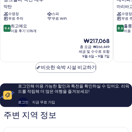
기
그
이
막탄
마리바
릴
파
수영장
스파
수영장
라
크
무료 주차
무료 WiFi
무료 
막
아
탄
일
10
10
최고예요
훌륭
9.4
8.6
세
랜
점
점
이용 후기 1,176개
이용 
부
드
만
만
현
₩217,068
막
리
점
점
재
탄
조
중
중
총 요금: ₩266,449
요
세금 및 수수료 포함
트
9.4
8.6
금
9월 6일 ~ 9월 7일
&
점,
점,
₩217,068
워
최
훌
비슷한 숙박 시설 비교하기
터
고
륭
파
예
해
크
요,
요,
마
이
이
로그인해 이용 가능한 할인과 특전을 확인하실 수 있어요. 리워
리
용
용
드를 적립해 더 많은 여행을 즐겨보세요!
바
후
후
고
기
기
로그인
지금 무료 가입
1,176
1,006
개
개
주변 지역 정보