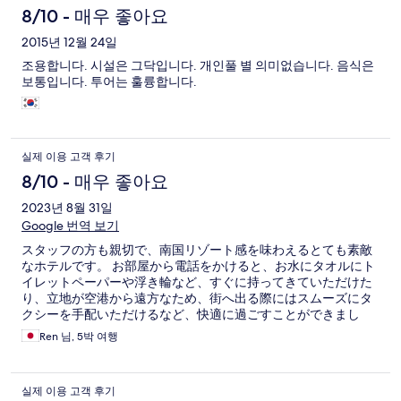
8/10 - 매우 좋아요
2015년 12월 24일
조용합니다. 시설은 그닥입니다. 개인풀 별 의미없습니다. 음식은
보통입니다. 투어는 훌륭합니다.
실제 이용 고객 후기
8/10 - 매우 좋아요
2023년 8월 31일
Google 번역 보기
スタッフの方も親切で、南国リゾート感を味わえるとても素敵
なホテルです。 お部屋から電話をかけると、お水にタオルにト
イレットペーパーや浮き輪など、すぐに持ってきていただけた
り、立地が空港から遠方なため、街へ出る際にはスムーズにタ
クシーを手配いただけるなど、快適に過ごすことができまし
た。 施設の使い勝手ですが、こちらは可もなく不可もなくとな
Ren 님, 5박 여행
ります。 高級ホテルといえども、やはりそこはフィリピン、お
手洗いの水が流れないことがあったり、シャワーの水圧が人に
よっては弱く感じるなど、所々で改善点もあるのが現状です。
실제 이용 고객 후기
施設周辺のエリアにおいては、正直何もなく、ショッピングや