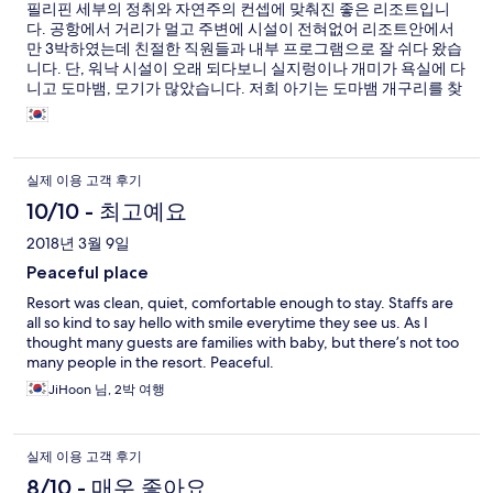
필리핀 세부의 정취와 자연주의 컨셉에 맞춰진 좋은 리조트입니
다. 공항에서 거리가 멀고 주변에 시설이 전혀없어 리조트안에서
만 3박하였는데 친절한 직원들과 내부 프로그램으로 잘 쉬다 왔습
니다. 단, 워낙 시설이 오래 되다보니 실지렁이나 개미가 욕실에 다
니고 도마뱀, 모기가 많았습니다. 저희 아기는 도마뱀 개구리를 찾
으러 손전등들고 다니며 즐거운 추억을 만들었는데 현대적이고 깨
끗한 리조트를 원하는 분들께는 비추합니다. 풀문디너라고 보름달
뜨는 날 밴드와 코스식사가 나오는데 잊지못할 추억이었습니다.
음식맛도 건강한 맛이고 액티비티나 식대 가격이 있지만 저는 다
실제 이용 고객 후기
좋았습니다. 일부 식당 직원이 불친절하기도 했는데 대다수의 직
원분들은 정말 섬세하고 친절합니다. 아기가 어린 가족이나 커플
10/10 - 최고예요
들에게 추천합니
2018년 3월 9일
Peaceful place
Resort was clean, quiet, comfortable enough to stay. Staffs are
all so kind to say hello with smile everytime they see us. As I
thought many guests are families with baby, but there’s not too
many people in the resort. Peaceful.
JiHoon 님, 2박 여행
실제 이용 고객 후기
8/10 - 매우 좋아요