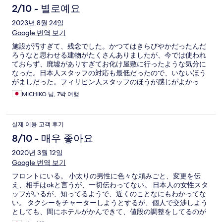
アクティビティができる場所まではかなり遠いです。 ここはプ
2/10 - 별로예요
ルクラ唯一の目立つ難点です。 ただ、ハネムーン旅行や大人旅
2023년 8월 24일
など、ゆったり落ち着いた空間を求める方にとっては適してい
るかもしれません。 最後にチコ(まちこ？)ちゃんというヌコが
Google 번역 보기
おりますが、この子は超絶可愛いです。 ぜひ一度触れ合ってみ
施設が汚すぎて、残念でした。かつてはきらびやかだったんだ
てください！
ろうなと思わせる建物がたくさんありましたが、今では使われ
ておらず、廃墟がありすぎてお化け屋敷に行ったような気分に
なった。日本人スタッフの対応も最低だったので、いないほう
がましだった。フィリピン人スタッフのほうが感じがよかっ
た。二度と行きません、あんなホテル。
MICHIKO 님, 7박 여행
실제 이용 고객 후기
8/10 - 매우 좋아요
2020년 3월 12일
Google 번역 보기
フロントにいる。 小太りの男性に色々な頼みごと、変更を伝
え、相手はokと言うが、一切伝わってない。 日本人の女性スタ
ッフがいるが、知ってるようで、近くのことなにもわかってな
い。 タクシーをチャーターしようとするが、個人で交渉しよう
としても、間にホテルがかんできて、値段の調整をしてるのが
うざい。 タクシーにきくと、仕事をいつももらってるから、ホ