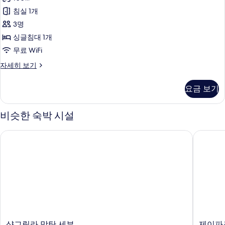
다
침실 1개
드
3명
스
싱글침대 1개
튜
무료 WiFi
디
스
자세히 보기
오
탠
스
다
요금 보기
드
위
스
트
튜
비슷한 숙박 시설
디
(Pool
오
Lagoon
샹그릴라 막탄 세부
제이파크
스
Suite)
위
트
사
(Pool
진
Lagoon
모
Suite)
자
두
세
보
히
보
기
샹
제
샹그릴라 막탄 세부
제이파