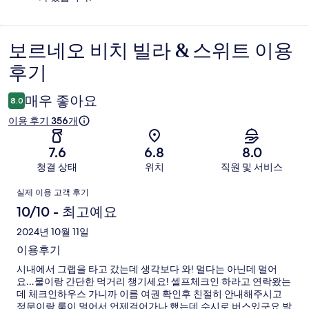
보르네오 비치 빌라 & 스위트 이용
이
후기
용
후
매우 좋아요
8.0
기
이용 후기 356개
7.6
6.8
8.0
청결 상태
위치
직원 및 서비스
이
실제 이용 고객 후기
용
10/10 - 최고예요
후
2024년 10월 11일
이용후기
기
시내에서 그랩을 타고 갔는데 생각보다 와! 멀다는 아닌데 멀어
요…물이랑 간단한 먹거리 챙기세요! 셀프체크인 하라고 연락왔는
데 체크인하우스 가니까 이름 여권 확인후 친절히 안내해주시고
정문이랑 룸이 멀어서 언제걸어가나 했는데 수시로 버스있구요 발