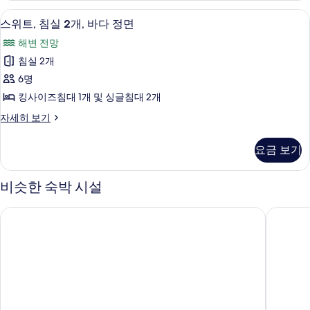
영
개,
2 개의 침실, 이탈리아 프레떼 시트, 고급
스
9
전
장,
스위트, 침실 2개, 바다 정면
위
용
바
해변 전망
수
트,
다
영
침실 2개
침
장,
정
6명
바
실
면
다
킹사이즈침대 1개 및 싱글침대 2개
2
정
사
스
자세히 보기
면
개,
위
진
자
바
트,
세
모
요금 보기
침
다
히
두
실
보
정
2
기
비슷한 숙박 시설
보
개,
면
기
바
사
더 시가르 호텔, 수테라 베이
더 마젤
다
진
정
면
모
자
두
세
히
보
보
기
기