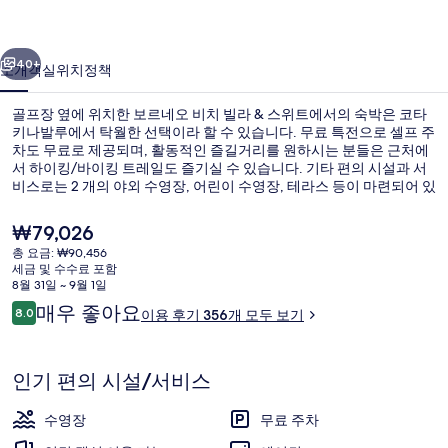
빌
이전
다음
라
40+
소개
객실
위치
정책
&
골프장 옆에 위치한 보르네오 비치 빌라 & 스위트에서의 숙박은 코타
스
키나발루에서 탁월한 선택이라 할 수 있습니다. 무료 특전으로 셀프 주
위
차도 무료로 제공되며, 활동적인 즐길거리를 원하시는 분들은 근처에
서 하이킹/바이킹 트레일도 즐기실 수 있습니다. 기타 편의 시설과 서
트
비스로는 2 개의 야외 수영장, 어린이 수영장, 테라스 등이 마련되어 있
습니다.
의
현
₩79,026
사
재
총 요금: ₩90,456
가
세금 및 수수료 포함
진
2 개의 야외 수영장
격
8월 31일 ~ 9월 1일
은
이
갤
매우 좋아요
8.0
이용 후기 356개 모두 보기
₩79,026
10점 만점 중 8.0점.
용
러
후
기
리
인기 편의 시설/서비스
수영장
무료 주차