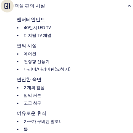
객실 편의 시설
엔터테인먼트
40인치 LED TV
디지털 TV 채널
편의 시설
에어컨
천장형 선풍기
다리미/다리미판(요청 시)
편안한 숙면
2 개의 침실
암막 커튼
고급 침구
여유로운 휴식
가구가 구비된 발코니
뜰