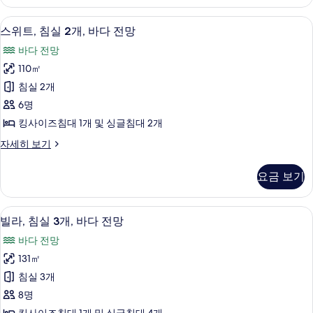
실
망
1
2 개의 침실, 이탈리아 프레떼 시트, 고급
스
9
개,
사
스위트, 침실 2개, 바다 전망
위
바
진
바다 전망
다
트,
모
전
110㎡
침
망
두
침실 2개
자
실
보
세
6명
2
히
기
킹사이즈침대 1개 및 싱글침대 2개
보
개,
기
스
자세히 보기
바
위
다
트,
요금 보기
침
전
실
망
2
2 개의 침실, 이탈리아 프레떼 시트, 고급
빌
9
개,
사
빌라, 침실 3개, 바다 전망
라,
바
진
바다 전망
다
침
모
전
131㎡
실
망
두
침실 3개
자
3
보
세
8명
개,
히
기