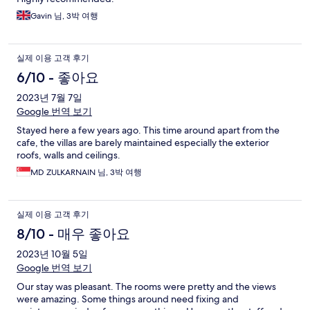
Gavin 님, 3박 여행
실제 이용 고객 후기
6/10 - 좋아요
2023년 7월 7일
Google 번역 보기
Stayed here a few years ago. This time around apart from the
cafe, the villas are barely maintained especially the exterior
roofs, walls and ceilings.
MD ZULKARNAIN 님, 3박 여행
실제 이용 고객 후기
8/10 - 매우 좋아요
2023년 10월 5일
Google 번역 보기
Our stay was pleasant. The rooms were pretty and the views
were amazing. Some things around need fixing and