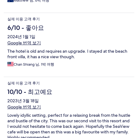
Matthew 님, 6박 여행
실제 이용 고객 후기
6/10 - 좋아요
2024년 1월 1일
Google 번역 보기
The hotel is old and requires an upgrade. I stayed at the beach
front villa, it has a nice view though.
Chan Shiang 님, 1박 여행
실제 이용 고객 후기
10/10 - 최고예요
2023년 3월 18일
Google 번역 보기
Lovely idyllic setting, perfect for a relaxing break from the hustle
and bustle of the city. This was our second visit to this resort and
I would not hesitate to come back again. Hopefully the SeaView
cafe will be open then as this was a big favourite with my family.
Highly recommended.