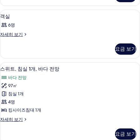
모
Villa
자
두
2 개의 침실, 이탈리아 프레떼 시트, 고급
객
15
세
객실
보
실
히
6명
보
기
사
기
객
자세히 보기
진
실
모
자
요금 보기
세
두
히
보
보
2 개의 침실, 이탈리아 프레떼 시트, 고급
스
8
기
스위트, 침실 1개, 바다 전망
기
위
바다 전망
트,
97㎡
침
침실 1개
실
4명
1
킹사이즈침대 1개
개,
스
자세히 보기
바
위
다
트,
요금 보기
침
전