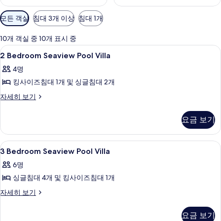
객
모든 객실
침대 3개 이상
침대 1개
실
에
10개 객실 중 10개 표시 중
사
2
2 개의 침실, 이탈리아 프레떼 시트, 고급
16
2 Bedroom Seaview Pool Villa
용
Bedroom
가
4명
Seaview
능
킹사이즈침대 1개 및 싱글침대 2개
Pool
한
Villa
2
자세히 보기
필
Bedroom
사
터
Seaview
진
요금 보기
Pool
모
Villa
자
두
3
2 개의 침실, 이탈리아 프레떼 시트, 고급
9
세
3 Bedroom Seaview Pool Villa
Bedroom
보
히
6명
보
Seaview
기
기
싱글침대 4개 및 킹사이즈침대 1개
Pool
Villa
3
자세히 보기
Bedroom
사
Seaview
진
요금 보기
Pool