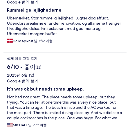
Google 번역 보기
Rummelige lejlighederne
Ubemærket. Stor rummelig lejlighed. Lugter dog affugt.
Udendørs arealerne er under renovation, og altanerne tfænger
tilvedligeholdelse. Fin restaurant med god menu og
Ubemærket morgen buffet.
Helle Sylvest 님, 2박 여행
실제 이용 고객 후기
6/10 - 좋아요
2025년 6월 1일
Google 번역 보기
It’s was ok but needs some upkeep.
Not bad not great. The place needs some upkeep, but they
trying. You can tell at one time this was a very nice place, but
that was a time ago. The beach is nice and the AC worked for
the most part. There is limited dining close by. And we did see a
couple cockroaches in the place. One was huge. For what we
were doing on vacation I think I would have been happier
MICHAEL 님, 5박 여행
staying at the Marriott in KK for MYR 20 less a night.