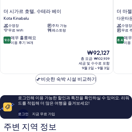
더
더
더 시가르 호텔, 수테라 베이
더 마
시
마
Kota Kinabalu
다운타운
가
젤
수영장
주차 가능
수영장
르
란
무료 WiFi
레스토랑
무료 
호
수
텔,
테
10
10
매우 훌륭해요
매우
9.0
8.4
수
라
점
점
이용 후기 14개
이용 
테
리
만
만
현
₩92,127
라
조
점
점
재
베
트
중
중
총 요금: ₩102,939
요
이
세금 및 수수료 포함
다
9.0
8.4
금
9월 2일 ~ 9월 3일
Kota
운
점,
점,
₩92,127
Kinabalu
타
매
매
비슷한 숙박 시설 비교하기
운
우
우
코
훌
좋
타
륭
아
키
해
요,
로그인해 이용 가능한 할인과 특전을 확인하실 수 있어요. 리워
나
요,
이
드를 적립해 더 많은 여행을 즐겨보세요!
발
이
용
루
용
후
로그인
지금 무료 가입
후
기
기
1,004
주변 지역 정보
14
개