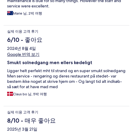
maintenance is due for so many things. However the staff and
service were excellent.
Marie 님, 2박 여행
실제 이용 고객 후기
6/10 - 좋아요
2024년 8월 4일
Google 번역 보기
Smukt solnedgang men ellers kedeligt
Ligger helt perfekt mht til strand og en super smukt solnedgang
Men service - rengøring og deres restaurant på stedet- var
bestem ikke noget at skrive hjem om - Og langt tid alt indkøb-
så sæt for at have mad med
Claus bo 님, 5박 여행
실제 이용 고객 후기
8/10 - 매우 좋아요
2025년 3월 21일