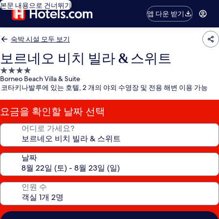
본문 내용으로 건너뛰기
앱 다운 받기
숙박 시설 모두 보기
보르네오 비치 빌라 & 스위트
4.0
Borneo Beach Villa & Suite
성
코타키나발루에 있는 호텔, 2 개의 야외 수영장 및 전용 해변 이용 가능
급
숙
요금을 확인할 날짜 선택
박
시
어디로 가세요?
설
날짜
인원 수