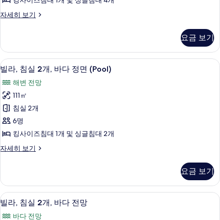
킹사이즈침대 1개 및 싱글침대 4개
보
바
기
빌
자세히 보기
다
라,
전
침
요금 보기
실
망
3
사
개,
2 개의 침실, 이탈리아 프레떼 시트, 고급
빌
16
바
진
빌라, 침실 2개, 바다 정면 (Pool)
라,
다
모
해변 전망
전
침
두
망
111㎡
실
자
보
침실 2개
세
2
기
히
6명
개,
보
킹사이즈침대 1개 및 싱글침대 2개
기
바
빌
자세히 보기
다
라,
정
침
요금 보기
실
면
2
(Pool)
개,
2 개의 침실, 이탈리아 프레떼 시트, 고급
빌
사
13
바
빌라, 침실 2개, 바다 전망
라,
다
진
바다 전망
정