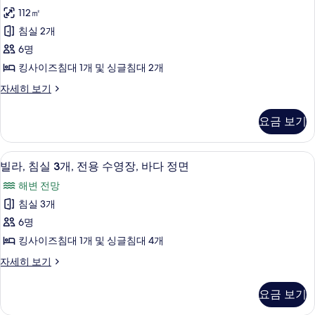
침
모
면
112㎡
실
(Pool)
두
침실 2개
자
2
보
세
6명
개,
히
기
킹사이즈침대 1개 및 싱글침대 2개
보
바
기
빌
자세히 보기
다
라,
전
침
요금 보기
실
망
2
사
개,
2 개의 침실, 이탈리아 프레떼 시트, 고급
빌
6
바
진
빌라, 침실 3개, 전용 수영장, 바다 정면
라,
다
모
해변 전망
전
침
두
망
침실 3개
실
자
보
6명
세
3
기
히
킹사이즈침대 1개 및 싱글침대 4개
개,
보
빌
자세히 보기
기
전
라,
용
침
요금 보기
실
수
3