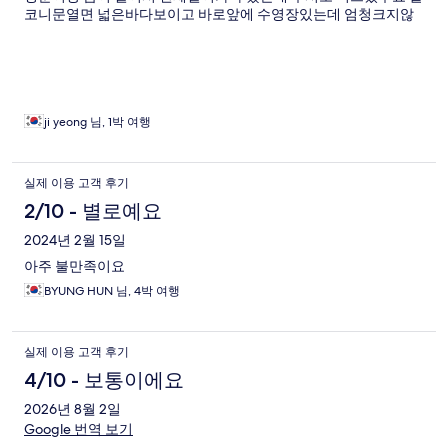
코니문열면 넓은바다보이고 바로앞에 수영장있는데 엄청크지않
고 수영장 물은 괜찮은데 큰애들이 다이빙금지라고 써있는데 다이
빙하더라구요 직원은 없어서 제지안되구요 그시간피하면 저희애
들은 마음껏 수영했어요 시내에서 멀고 편의점없고 다 알고갔는데
화장실은 조금 관리가 덜된!느낌이라 언니랑 둘이 애들쓰기전에
간단하게 청소하고 사용했어요 저희언니는 하수구 냄새가 조금 났
다는데 저는 못느꼇고 일단 직원분들 진짜 친절하셔요!!
ji yeong 님, 1박 여행
실제 이용 고객 후기
2/10 - 별로예요
2024년 2월 15일
아주 불만족이요
BYUNG HUN 님, 4박 여행
실제 이용 고객 후기
4/10 - 보통이에요
2026년 8월 2일
Google 번역 보기