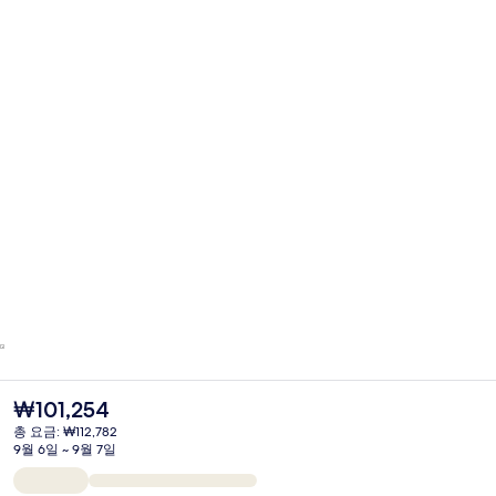
현
₩101,254
재
총 요금: ₩112,782
가
9월 6일 ~ 9월 7일
격
은