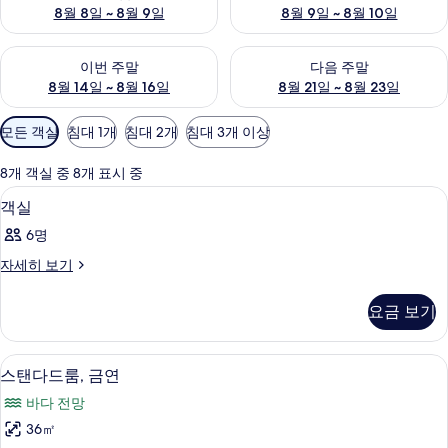
8월 8일 ~ 8월 9일
8월 9일 ~ 8월 10일
이번 주말 예약 가능 여부 확인, 8월 14일 ~ 8월 16일
다음 주말 예약 가능 여부 확인, 8
이번 주말
다음 주말
8월 14일 ~ 8월 16일
8월 21일 ~ 8월 23일
객
모든 객실
침대 1개
침대 2개
침대 3개 이상
실
에
8개 객실 중 8개 표시 중
사
객실 내 금고, 다리미/다리미판
객
1
객실
용
실
가
6명
사
능
객
자세히 보기
진
한
실
모
필
자
요금 보기
세
터
두
히
보
보
객실 내 금고, 다리미/다리미판
스
8
기
스탠다드룸, 금연
기
탠
바다 전망
다
36㎡
드