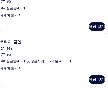
6명
룸,
싱글침대 2개
금
스
자세히 보기
연
탠
사
다
요금 보기
드
진
룸,
모
금
코티지, 금연 | 객실 내 금고, 다리미/
코
14
연
코티지, 금연
두
티
자
보
44㎡
세
지,
히
기
8명
금
보
싱글침대 2개 및 싱글사이즈 요이불 세트 3개
기
연
코
자세히 보기
사
티
진
지,
요금 보기
금
모
연
두
자
세
보
히
기
보
기