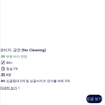
보
기
코티지, 금연 (No Cleaning)
부분 바다 전망
44㎡
침실 1개
8명
싱글침대 2개 및 싱글사이즈 요이불 세트 3개
코
자세히 보기
티
지,
요금 보기
금
연