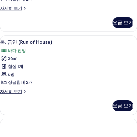
Ocean
보
View
Non-
자세히 보기
기
Smoking
Twin
Standard
Room
요금 보기
Ocean
사
View
Twin
진
객실 내 금고, 다리미/다리미판
룸,
8
Room
룸, 금연 (Run of House)
모
금
자
바다 전망
두
세
연
히
36㎡
보
(Run
보
침실 1개
기
기
of
6명
House)
싱글침대 2개
사
진
룸,
자세히 보기
금
모
연
요금 보기
두
(Run
of
보
House)
기
자
세
히