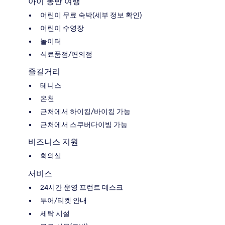
아이 동반 여행
어린이 무료 숙박(세부 정보 확인)
어린이 수영장
놀이터
식료품점/편의점
즐길거리
테니스
온천
근처에서 하이킹/바이킹 가능
근처에서 스쿠버다이빙 가능
비즈니스 지원
회의실
서비스
24시간 운영 프런트 데스크
투어/티켓 안내
세탁 시설