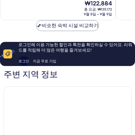
현
₩122,884
조
나
점
점
재
트
와
중
중
총 요금: ₩135,172
요
오
9월 8일 ~ 9월 9일
케
8.8
8.4
금
키
이
점,
점,
₩122,884
나
비슷한 숙박 시설 비교하기
프
훌
매
와
잔
륭
우
Itoman
파
해
좋
리
요,
아
로그인해 이용 가능한 할인과 특전을 확인하실 수 있어요. 리워
조
이
요,
드를 적립해 더 많은 여행을 즐겨보세요!
트
용
이
우
후
용
로그인
지금 무료 가입
자
기
후
1,217
기
주변 지역 정보
개
1,006
개