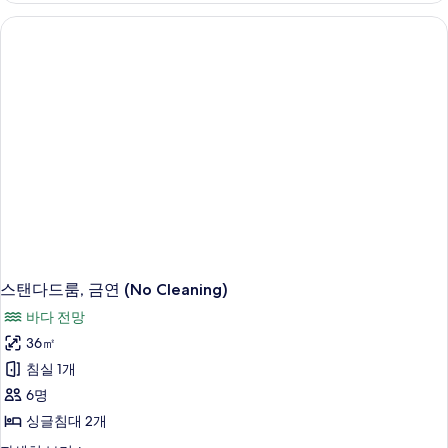
(No
Cleaning)
자
세
히
보
기
스탠다드룸, 금연 (No Cleaning)
바다 전망
36㎡
침실 1개
6명
싱글침대 2개