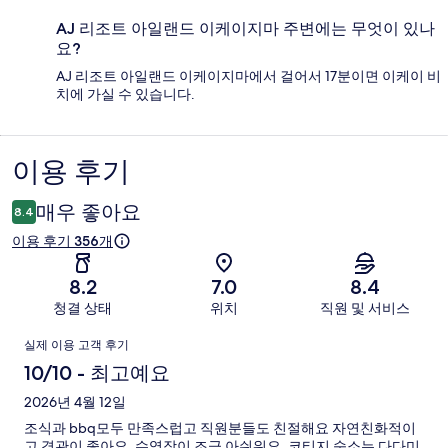
AJ 리조트 아일랜드 이케이지마 주변에는 무엇이 있나
요?
AJ 리조트 아일랜드 이케이지마에서 걸어서 17분이면 이케이 비
치에 가실 수 있습니다.
이용 후기
이
용
매우 좋아요
8.4
후
이용 후기 356개
기
8.2
7.0
8.4
청결 상태
위치
직원 및 서비스
이
실제 이용 고객 후기
용
10/10 - 최고예요
후
2026년 4월 12일
조식과 bbq모두 만족스럽고 직원분들도 친절해요 자연친화적이
기
고 경관이 좋아요. 수영장이 조금 아쉬워요. 코티지 숙소는 다다미