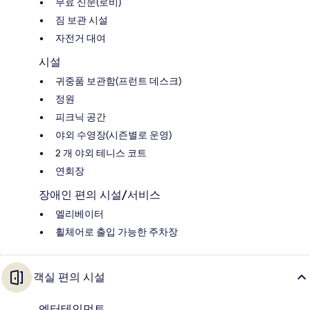
무료 신문(로비)
짐 보관 시설
자전거 대여
시설
귀중품 보관함(프런트 데스크)
정원
피크닉 공간
야외 수영장(시즌별로 운영)
2 개 야외 테니스 코트
연회장
장애인 편의 시설/서비스
엘리베이터
휠체어로 출입 가능한 주차장
객실 편의 시설
엔터테인먼트