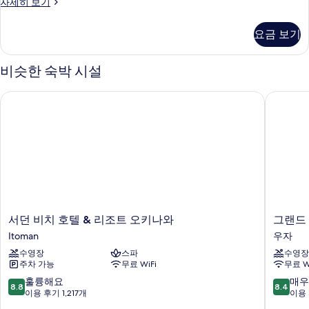
스
자세히 보기
탠
다
요금 보기
드
룸,
금
비슷한 숙박 시설
연
(No
서던 비치 호텔 & 리조트 오키나와
그랜드 
Cleaning)
자
세
히
보
기
서
그
서던 비치 호텔 & 리조트 오키나와
그랜드
던
랜
Itoman
우자
비
드
수영장
스파
수영장
치
머
주차 가능
무료 WiFi
무료 W
호
큐
텔
어
10
10
훌륭해요
매우
8.8
8.4
&
오
점
점
이용 후기 1,217개
이용 
리
키
만
만