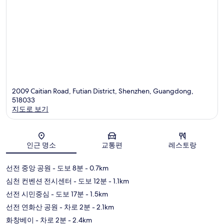
2009 Caitian Road, Futian District, Shenzhen, Guangdong,
518033
지도로 보기
지도
인근 명소
교통편
레스토랑
선전 중앙 공원
- 도보 8분
- 0.7km
심천 컨벤션 전시센터
- 도보 12분
- 1.1km
선전 시민중심
- 도보 17분
- 1.5km
선전 연화산 공원
- 차로 2분
- 2.1km
화창베이
- 차로 2분
- 2.4km