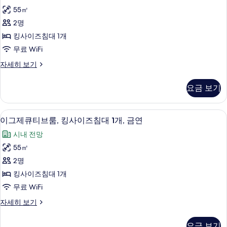
스
사
2
55㎡
룸,
개,
진
2명
금
킹
모
연
킹사이즈침대 1개
사
자
두
무료 WiFi
세
이
보
히
디
자세히 보기
즈
보
럭
기
기
침
스
요금 보기
룸,
대
킹
1
사
고급 침구, 오리/거위털 이불, 미니바, 
이
8
이
개,
이그제큐티브룸, 킹사이즈침대 1개, 금연
그
즈
금
시내 전망
침
제
연
대
55㎡
큐
1
사
2명
개,
티
진
금
킹사이즈침대 1개
브
연
모
무료 WiFi
자
룸,
두
세
이
자세히 보기
킹
히
그
보
보
사
제
기
요금 보기