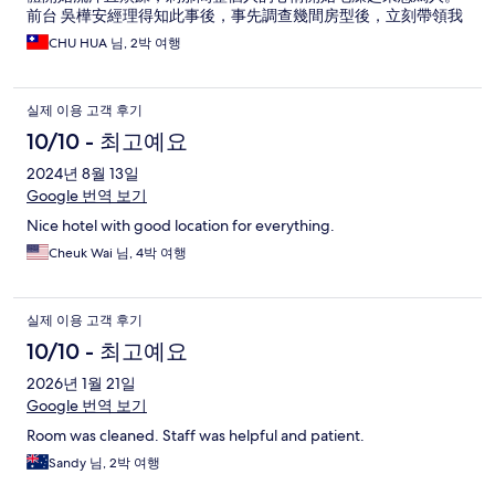
前台 吳樺安經理得知此事後，事先調查幾間房型後，立刻帶領我
們去體驗其他的房間，他很快的安撫我們煩躁的心情，並快速協
CHU HUA 님, 2박 여행
調我們換房到25樓，立即改善所有的問題，這值得嘉許 想不到溫
德姆至尊酒店還有這麼貼心的員工，櫃臺的入住及退房小姐也都
很熱情且有禮貌的協助我提出所有的問題，讓我有賓至如歸的感
실제 이용 고객 후기
覺，他們的危機處理能力不錯，這讓我印象深刻，下次一定還會
在入住。 有一項要特別提出的是，前台的大廳和電梯口的冷氣空
10/10 - 최고예요
調都不夠涼，溫度約在25～26度，在前台辦理入住或等電梯的時
2024년 8월 13일
候會感到悶熱和流汗，這讓我非常失望，我想專注於提供高品質
住宿體驗，與優質服務的溫德姆酒店怎麼會變成這樣，這是酒店
Google 번역 보기
高層值得注意且檢討改進的重要項目，天氣熱小黑蚊也是亂竄環
Nice hotel with good location for everything.
境周圍也需要定期消毒，其餘體驗都很棒。
Cheuk Wai 님, 4박 여행
실제 이용 고객 후기
10/10 - 최고예요
2026년 1월 21일
Google 번역 보기
Room was cleaned. Staff was helpful and patient.
Sandy 님, 2박 여행