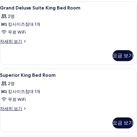
사
1
세
진
Grand
고급 침구, 오리/거위털 이불, 미니바, 
4
개,
진
Grand Deluxe Suite King Bed Room
히
Deluxe
모
흡
보
모
2명
연
Suite
두
기
두
자
킹사이즈침대 1개
King
보
세
보
Bed
무료 WiFi
히
기
Room
기
보
Grand
자세히 보기
기
사
Deluxe
Suite
진
요금 보기
King
모
Bed
Room
두
Superior
고급 침구, 오리/거위털 이불, 미니바, 
4
자
Superior King Bed Room
보
King
세
2명
히
Bed
기
보
킹사이즈침대 1개
Room
기
사
무료 WiFi
진
Superior
자세히 보기
King
모
Bed
요금 보기
두
Room
자
보
세