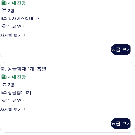
즈
시내 전망
트,
지
킹
침
2명
덴
사
대
킹사이즈침대 1개
이
셜
1
즈
무료 WiFi
스
침
개,
프
자세히 보기
대
위
레
금
1
트,
지
개,
연
요금 보기
덴
금
킹
사
셜
연
사
스
자
진
고급 침구, 오리/거위털 이불, 미니바, 
룸,
6
위
룸, 싱글침대 1개, 흡연
이
세
모
싱
트,
히
즈
시내 전망
킹
두
보
글
사
침
2명
기
보
침
이
대
싱글침대 1개
즈
기
대
1
침
무료 WiFi
1
대
개,
룸,
자세히 보기
1
개,
싱
금
개,
흡
글
금
연
요금 보기
침
연
연
사
대
자