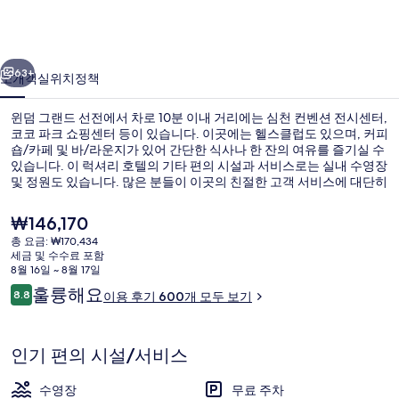
선
전
이전
다음
의
63+
소개
객실
위치
정책
사
윈덤 그랜드 선전에서 차로 10분 이내 거리에는 심천 컨벤션 전시센터,
진
코코 파크 쇼핑센터 등이 있습니다. 이곳에는 헬스클럽도 있으며, 커피
숍/카페 및 바/라운지가 있어 간단한 식사나 한 잔의 여유를 즐기실 수
갤
있습니다. 이 럭셔리 호텔의 기타 편의 시설과 서비스로는 실내 수영장
러
및 정원도 있습니다. 많은 분들이 이곳의 친절한 고객 서비스에 대단히
만족하셨어요. 이 숙박 시설은 대중 교통편을 이용하기가 편리해요. 강
리
시아 북역의 경우 11분만 걸으면 갈 수 있고 강시아 역도 13분 거리에 있
현
₩146,170
어요.
재
총 요금: ₩170,434
가
세금 및 수수료 포함
로비 좌석 공간
격
8월 16일 ~ 8월 17일
은
이
훌륭해요
8.8
이용 후기 600개 모두 보기
₩146,170
10점 만점 중 8.8점.
용
후
기
인기 편의 시설/서비스
수영장
무료 주차