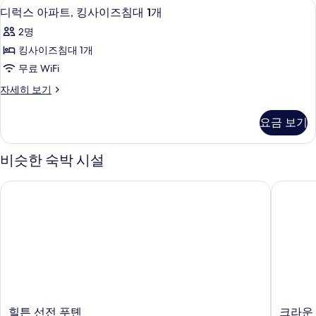
고급 침구, 오리/거위털 이불, 미니바, 
디
기
6
히
디럭스 아파트, 킹사이즈침대 1개
럭
보
2명
기
스
킹사이즈침대 1개
아
무료 WiFi
파
디
자세히 보기
트,
럭
킹
스
요금 보기
아
사
파
이
트,
비슷한 숙박 시설
킹
즈
사
힐튼 선전 푸톈
크라운 플
침
이
즈
대
침
1
대
개
1
개
사
자
진
세
히
모
보
힐
크
힐튼 선전 푸톈
크라운 
두