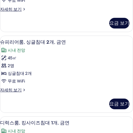
무료 WiFi
사
슈
자세히 보기
이
피
즈
리
요금 보기
어
침
룸,
대
킹
고급 침구, 오리/거위털 이불, 미니바, 
슈
7
사
슈피리어룸, 싱글침대 2개, 금연
1
피
이
개,
시내 전망
즈
리
금
침
45㎡
어
대
연
2명
1
룸,
사
개,
싱글침대 2개
싱
금
진
무료 WiFi
연
글
모
자
슈
자세히 보기
침
세
피
두
히
대
리
보
요금 보기
보
어
2
기
기
룸,
개,
싱
고급 침구, 오리/거위털 이불, 미니바, 
디
10
글
금
디럭스룸, 킹사이즈침대 1개, 금연
럭
침
연
시내 전망
대