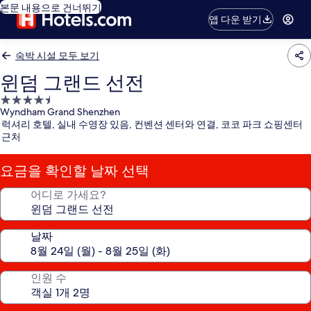
본문 내용으로 건너뛰기
앱 다운 받기
숙박 시설 모두 보기
윈덤 그랜드 선전
4.5
Wyndham Grand Shenzhen
성
럭셔리 호텔, 실내 수영장 있음, 컨벤션 센터와 연결, 코코 파크 쇼핑센터
급
근처
숙
박
요금을 확인할 날짜 선택
시
설
어디로 가세요?
날짜
인원 수