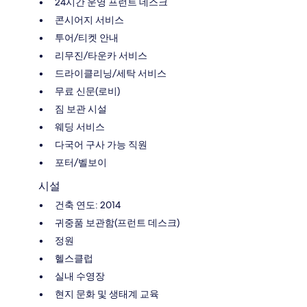
24시간 운영 프런트 데스크
콘시어지 서비스
투어/티켓 안내
리무진/타운카 서비스
드라이클리닝/세탁 서비스
무료 신문(로비)
짐 보관 시설
웨딩 서비스
다국어 구사 가능 직원
포터/벨보이
시설
건축 연도: 2014
귀중품 보관함(프런트 데스크)
정원
헬스클럽
실내 수영장
현지 문화 및 생태계 교육