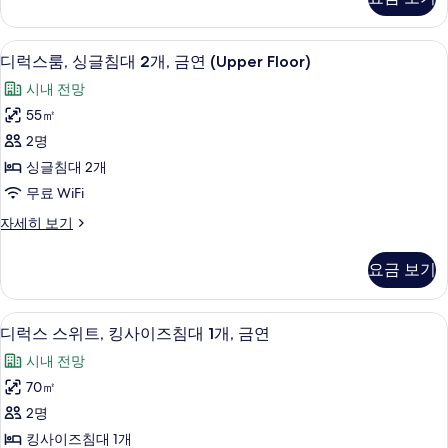
기
큐
이
티
즈
브
고급 침구, 오리/거위털 이불, 미니바, 
디
9
룸,
디럭스룸, 싱글침대 2개, 금연 (Upper Floor)
침
럭
킹
대
시내 전망
사
스
이
1
55㎡
룸,
즈
개,
2명
침
싱
금
대
싱글침대 2개
글
1
연
무료 WiFi
개,
침
사
금
디
자세히 보기
대
연
럭
진
자
2
스
모
요금 보기
세
룸,
개,
히
두
싱
금
보
글
보
고급 침구, 오리/거위털 이불, 미니바, 
디
기
9
침
연
디럭스 스위트, 킹사이즈침대 1개, 금연
기
럭
대
(Upper
시내 전망
2
스
Floor)
개,
70㎡
스
금
사
2명
연
위
진
(Upper
킹사이즈침대 1개