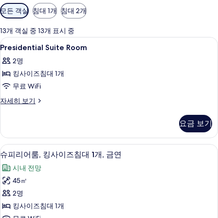
객
모든 객실
침대 1개
침대 2개
실
에
13개 객실 중 13개 표시 중
사
Presidential
고급 침구, 오리/거위털 이불, 미니바, 
7
Presidential Suite Room
용
Suite
가
2명
Room
능
킹사이즈침대 1개
사
한
무료 WiFi
진
필
모
Presidential
자세히 보기
터
Suite
두
Room
요금 보기
보
자
세
기
히
고급 침구, 오리/거위털 이불, 미니바, 
슈
7
보
슈피리어룸, 킹사이즈침대 1개, 금연
피
기
시내 전망
리
45㎡
어
2명
룸,
킹사이즈침대 1개
킹