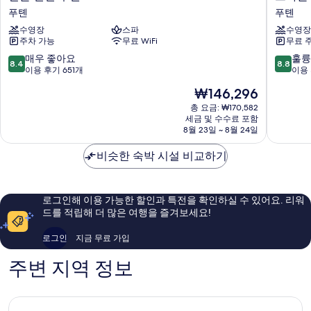
기
튼
라
푸톈
푸톈
보
선
운
수영장
스파
수영장
전
플
기
주차 가능
무료 WiFi
무료 
푸
라
톈
자
10
10
매우 좋아요
훌륭
8.4
8.8
푸
선
점
점
이용 후기 651개
이용 
톈
전
만
만
현
₩146,296
푸
점
점
재
톈
중
중
총 요금: ₩170,582
요
세금 및 수수료 포함
바
8.4
8.8
금
8월 23일 ~ 8월 24일
이
점,
점,
₩146,296
IHG
매
훌
비슷한 숙박 시설 비교하기
푸
우
륭
톈
좋
해
아
요,
요,
이
로그인해 이용 가능한 할인과 특전을 확인하실 수 있어요. 리워
이
용
드를 적립해 더 많은 여행을 즐겨보세요!
용
후
후
기
로그인
지금 무료 가입
기
782
651
개
주변 지역 정보
개