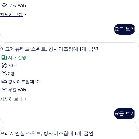
트,
모
Floor)
무료 WiFi
자
킹
두
세
디
자세히 보기
사
보
히
럭
보
이
스
기
요금 보기
기
스
즈
위
침
트,
고급 침구, 오리/거위털 이불, 미니바, 
이
9
킹
이그제큐티브 스위트, 킹사이즈침대 1개, 금연
대
그
사
1
시내 전망
이
제
개,
즈
70㎡
큐
침
금
2명
대
티
연
1
킹사이즈침대 1개
브
개,
사
무료 WiFi
금
스
진
연
이
자세히 보기
위
자
그
모
세
트,
제
두
요금 보기
히
큐
킹
보
보
티
사
기
브
기
프레지덴셜 스위트, 킹사이즈침대 1개, 금
프
6
스
프레지덴셜 스위트, 킹사이즈침대 1개, 금연
이
레
위