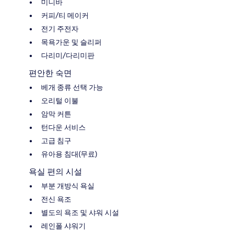
미니바
커피/티 메이커
전기 주전자
목욕가운 및 슬리퍼
다리미/다리미판
편안한 숙면
베개 종류 선택 가능
오리털 이불
암막 커튼
턴다운 서비스
고급 침구
유아용 침대(무료)
욕실 편의 시설
부분 개방식 욕실
전신 욕조
별도의 욕조 및 샤워 시설
레인폴 샤워기