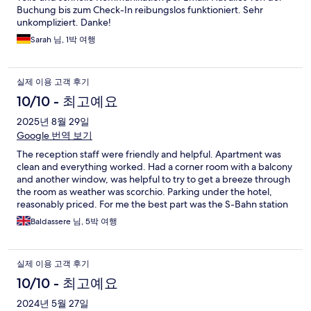
Buchung bis zum Check-In reibungslos funktioniert. Sehr
unkompliziert. Danke!
Sarah 님, 1박 여행
실제 이용 고객 후기
10/10 - 최고예요
2025년 8월 29일
Google 번역 보기
The reception staff were friendly and helpful. Apartment was
clean and everything worked. Had a corner room with a balcony
and another window, was helpful to try to get a breeze through
the room as weather was scorchio. Parking under the hotel,
reasonably priced. For me the best part was the S-Bahn station
right out the front. With the doors/windows shut you dont hear
Baldassere 님, 5박 여행
the trains.
실제 이용 고객 후기
10/10 - 최고예요
2024년 5월 27일