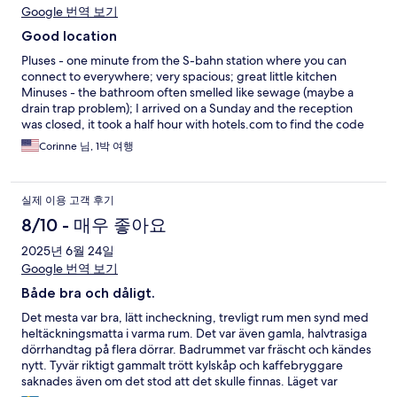
Google 번역 보기
Good location
Pluses - one minute from the S-bahn station where you can
connect to everywhere; very spacious; great little kitchen
Minuses - the bathroom often smelled like sewage (maybe a
drain trap problem); I arrived on a Sunday and the reception
was closed, it took a half hour with hotels.com to find the code
to open the key box
Corinne 님, 1박 여행
실제 이용 고객 후기
8/10 - 매우 좋아요
2025년 6월 24일
Google 번역 보기
Både bra och dåligt.
Det mesta var bra, lätt incheckning, trevligt rum men synd med
heltäckningsmatta i varma rum. Det var även gamla, halvtrasiga
dörrhandtag på flera dörrar. Badrummet var fräscht och kändes
nytt. Tyvär riktigt gammalt trött kylskåp och kaffebryggare
saknades även om det stod att det skulle finnas. Läget var