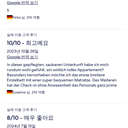
Google 번역 보기
S
Petra 님, 3박 여행
실제 이용 고객 후기
10/10 - 최고예요
2023년 10월 28일
Google 번역 보기
In dieser gepflegten, sauberen Unterkunft habe ich mich
rundum wohl gefühlt, ein wirklich tolles Appartement!!
Besonders hervorheben möchte ich das etwas breitere
Einzelbett mit einer super bequemen Matratze. Des Weiteren
hat der Check-in ohne Anwesenheit des Personals ganz prima
geklappt. Toll ist ausserdem, dass mann/ frau die S-Bahn direkt
Susanne 님, 2박 여행
vor der Türe hat.
실제 이용 고객 후기
8/10 - 매우 좋아요
2024년 7월 15일