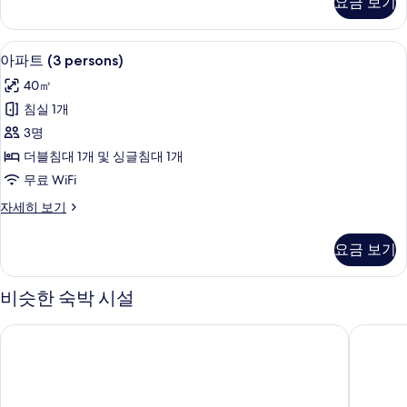
요금 보기
아
진
파
모
트
아파트 (3 persons) | 1 개의 침실, 저
아
두
18
(2
아파트 (3 persons)
파
persons)
보
40㎡
자
트
기
세
침실 1개
(3
히
3명
보
persons)
기
더블침대 1개 및 싱글침대 1개
사
무료 WiFi
진
아
자세히 보기
모
파
두
트
요금 보기
(3
보
persons)
기
자
비슷한 숙박 시설
세
히
호텔 슈타트 파징
호텔 미
보
기