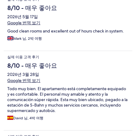
용
8/10 - 매우 좋아요
후
2026년 5월 17일
Google 번역 보기
기
Good clean rooms and excellent out of hours check in system.
Mark 님, 2박 여행
실제 이용 고객 후기
8/10 - 매우 좋아요
2026년 3월 28일
Google 번역 보기
Todo muy bien. El apartamento está completamente equipado
y es confortable. El personal muy amable y atento y la
comunicación súper rápida. Esta muy bien ubicado, pegado a la
estación de S-Bahn y muchos servicios cercanos, incluyendo
supermercado y autobús.
David 님, 4박 여행