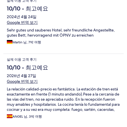
실제 이용 고객 후기
10/10 - 최고예요
2024년 4월 24일
Google 번역 보기
Sehr gutes und sauberes Hotel, sehr freundliche Angestellte,
gutes Bett, hervorragend mit ÖPNV zu erreichen
Martin 님, 7박 여행
실제 이용 고객 후기
10/10 - 최고예요
2026년 4월 27일
Google 번역 보기
La relación calidad-precio es fantástica. La estación de tren está
exactamente en frente (1 minuto andando).Pese a la cercania de
las vías del tren, no se apreciaba ruido. En la recepción fueron
muy amables y hospitalarios. La cocina tenía lo fundamental para
cocinar y a su vez era muy completa: fuego, sartén, cacerolas,
platos, tazas cuchillos, cucharas, tenedores y utensilios de
ANGEL 님, 3박 여행
limpieza. Está muy bien situado con bares y tiendas cercanas.
Una zona tranquila.