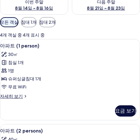
이번 주말
다음 주말
8월 14일 ~ 8월 16일
8월 21일 ~ 8월 23일
객
모든 객실
침대 1개
침대 2개
실
에
4개 객실 중 4개 표시 중
사
아파트 (1 person) | 1 개의 침실, 저자
아
7
아파트 (1 person)
용
파
가
30㎡
트
능
침실 1개
(1
한
1명
person)
필
슈퍼싱글침대 1개
사
터
무료 WiFi
진
아
자세히 보기
모
파
두
트
요금 보기
(1
보
person)
기
자
아파트 (2 persons) | 1 개의 침실, 저
아
5
세
아파트 (2 persons)
파
히
40㎡