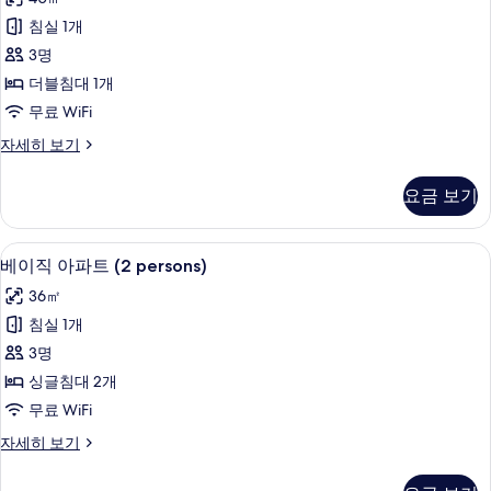
보
트
기
침실 1개
(2
3명
persons)
더블침대 1개
사
무료 WiFi
진
아
자세히 보기
모
파
두
트
요금 보기
(2
보
persons)
기
자
베이직 아파트 (2 persons) | 1 개의 
베
7
세
베이직 아파트 (2 persons)
이
히
36㎡
보
직
기
침실 1개
아
3명
파
싱글침대 2개
트
무료 WiFi
(2
베
자세히 보기
persons)
이
사
직