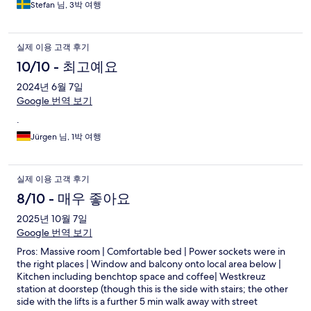
utmärkt, nära till butiker samt kommunikation.
Stefan 님, 3박 여행
실제 이용 고객 후기
10/10 - 최고예요
2024년 6월 7일
Google 번역 보기
.
Jürgen 님, 1박 여행
실제 이용 고객 후기
8/10 - 매우 좋아요
2025년 10월 7일
Google 번역 보기
Pros: Massive room | Comfortable bed | Power sockets were in
the right places | Window and balcony onto local area below |
Kitchen including benchtop space and coffee| Westkreuz
station at doorstep (though this is the side with stairs; the other
side with the lifts is a further 5 min walk away with street