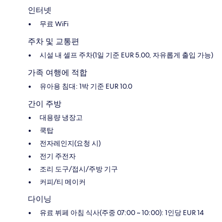
인터넷
무료 WiFi
주차 및 교통편
시설 내 셀프 주차(1일 기준 EUR 5.00, 자유롭게 출입 가능)
가족 여행에 적합
유아용 침대: 1박 기준 EUR 10.0
간이 주방
대용량 냉장고
쿡탑
전자레인지(요청 시)
전기 주전자
조리 도구/접시/주방 기구
커피/티 메이커
다이닝
유료 뷔페 아침 식사(주중 07:00 ~ 10:00): 1인당 EUR 14