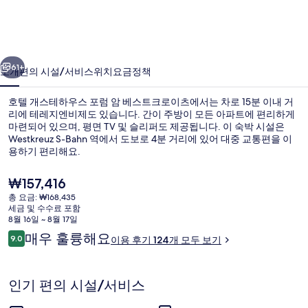
테
하
우
이전
다음
스
61+
소개
편의 시설/서비스
위치
요금
정책
포
호텔 개스테하우스 포럼 암 베스트크로이츠에서는 차로 15분 이내 거
럼
리에 테레지엔비제도 있습니다. 간이 주방이 모든 아파트에 편리하게
마련되어 있으며, 평면 TV 및 슬리퍼도 제공됩니다. 이 숙박 시설은
암
Westkreuz S-Bahn 역에서 도보로 4분 거리에 있어 대중 교통편을 이
베
용하기 편리해요.
스
현
₩157,416
재
트
총 요금: ₩168,435
가
세금 및 수수료 포함
내부 입구
크
격
8월 16일 ~ 8월 17일
은
이
매우 훌륭해요
로
9.0
이용 후기 124개 모두 보기
₩157,416
10점 만점 중 9.0점.
용
이
후
기
츠
인기 편의 시설/서비스