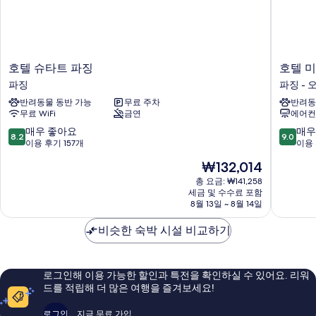
호
호
호텔 슈타트 파징
호텔 
텔
텔
파징
파징 -
슈
미
반려동물 동반 가능
무료 주차
반려동
타
아
무료 WiFi
금연
에어컨
트
노
파
바
10
10
매우 좋아요
매우
8.2
9.0
징
이
점
점
이용 후기 157개
이용 
파
라
만
만
현
₩132,014
징
임
점
점
재
홈
중
중
총 요금: ₩141,258
요
세금 및 수수료 포함
파
8.2
9.0
금
8월 13일 ~ 8월 14일
징
점,
점,
₩132,014
-
매
매
비슷한 숙박 시설 비교하기
오
우
우
버
좋
훌
멘
아
륭
칭
요,
해
로그인해 이용 가능한 할인과 특전을 확인하실 수 있어요. 리워
이
요,
드를 적립해 더 많은 여행을 즐겨보세요!
용
이
후
용
로그인
지금 무료 가입