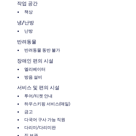
작업 공간
책상
냉/난방
난방
반려동물
반려동물 동반 불가
장애인 편의 시설
엘리베이터
방음 설비
서비스 및 편의 시설
투어/티켓 안내
하우스키핑 서비스(매일)
금고
다국어 구사 가능 직원
다리미/다리미판
짐 보관