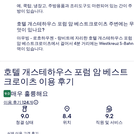
예, 쿡탑, 냉장고, 주방용품과 조리도구도 마련되어 있는 간이 주
방이 있습니다.
호텔 개스테하우스 포럼 암 베스트크로이츠 주변에는 무
엇이 있나요?
아우빙 - 로흐하우젠 - 랑비트에 자리한 호텔 개스테하우스 포럼
암 베스트크로이츠에서 걸어서 4분 거리에는 Westkreuz S-Bahn
역이 있습니다.
호텔 개스테하우스 포럼 암 베스트
이
크로이츠 이용 후기
용
후
매우 훌륭해요
9.0
기
이용 후기 124개
9.0
8.4
9.2
청결 상태
위치
직원 및 서비스
이
실제 이용 고객 후기