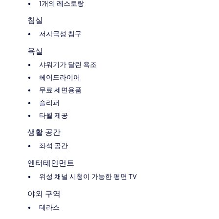
1개의 레스토랑
침실
저자극성 침구
욕실
샤워기가 달린 욕조
헤어드라이어
무료 세면용품
슬리퍼
타월 제공
생활 공간
좌석 공간
엔터테인먼트
위성 채널 시청이 가능한 평면 TV
야외 구역
테라스