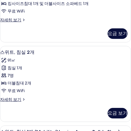
실
보
킹사이즈침대 1개 및 더블사이즈 소파베드 1개
1
기
무료 WiFi
개
스
자세히 보기
사
위
진
트,
요금 보기
침
모
실
두
1
스위트, 침실 2개 | 필로우탑 침대, 객실
스
8
개
보
스위트, 침실 2개
위
자
기
91㎡
세
트,
히
침실 1개
침
보
7명
기
실
더블침대 2개
2
무료 WiFi
개
스
자세히 보기
사
위
진
트,
요금 보기
침
모
실
두
2
무료 세면용품, 헤어드라이어, 타월
스
6
개