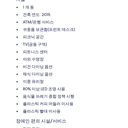
1 개 동
건축 연도: 2015
ATM/은행 서비스
귀중품 보관함(프런트 데스크)
피크닉 공간
TV(공용 구역)
피트니스 센터
야외 수영장
비건 다이닝 옵션
채식 다이닝 옵션
이중 유리창
80% 이상 LED 조명 사용
음식물 쓰레기 종합 정책 시행
플라스틱 커피 머들러 미사용
플라스틱 빨대 미사용
장애인 편의 시설/서비스