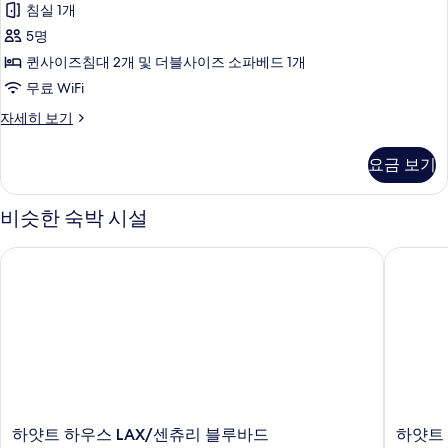
두
디
사
보
침실 1개
(Mobility/Hearing
보
기
오,
Access,
진
5명
Roll-
기
침
모
퀸사이즈침대 2개 및 더블사이즈 소파베드 1개
In
대
두
Shwr)
무료 WiFi
자
(여
보
스
자세히 보기
세
러
튜
기
히
디
보
개)
요금 보기
오,
기
(Mobility/Hearing
침
Access,
대
비슷한 숙박 시설
(여
Roll-
러
In
하얏트 하우스 LAX/센츄리 블루바드
하얏트 
개)
Shwr)
(Mobility/Hearing
Access,
사
Roll-
진
In
모
Shwr)
자
두
세
보
히
보
기
하
하
하얏트 하우스 LAX/센츄리 블루바드
하얏트
기