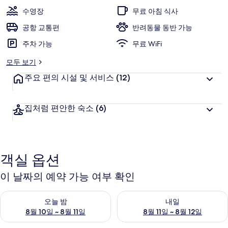
센
수영장
무료 아침 식사
추
공항 교통편
반려동물 동반 가능
리
주차 가능
무료 WiFi
불
모두 보기
러
주요 편의 시설 및 서비스
(12)
바
드
집처럼 편안한 숙소
(6)
의
사
진
객실 옵션
갤
이 날짜의 예약 가능 여부 확인
러
오늘 밤 예약 가능 여부 확인, 8월 10일 ~ 8월 11일
내일 예약 가능 여부 확인, 8월 11
리
오늘 밤
내일
8월 10일 ~ 8월 11일
8월 11일 ~ 8월 12일