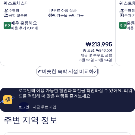
얏
얏
웨스트체스터
웨스트
트
트
수영장
무료 아침 식사
수영장
하
리
공항 교통편
반려동물 동반 가능
주차 
우
젠
스
시
10
10
매우 훌륭해요
훌륭
9.0
8.8
LAX/
로
점
점
이용 후기 3,118개
이용 
센
스
만
만
츄
앤
점
점
현
₩213,995
리
젤
중
중
재
블
레
9.0
8.8
총 요금: ₩248,651
요
루
스
점,
점,
세금 및 수수료 포함
금
바
8월 23일 ~ 8월 24일
인
매
훌
₩213,995
드
터
우
륭
웨
비슷한 숙박 시설 비교하기
네
훌
해
스
셔
륭
요,
트
널
해
이
체
에
요,
용
로그인해 이용 가능한 할인과 특전을 확인하실 수 있어요. 리워
스
어
이
후
드를 적립해 더 많은 여행을 즐겨보세요!
터
포
용
기
트
후
4,913
로그인
지금 무료 가입
웨
기
개
스
3,118
주변 지역 정보
트
개
체
스