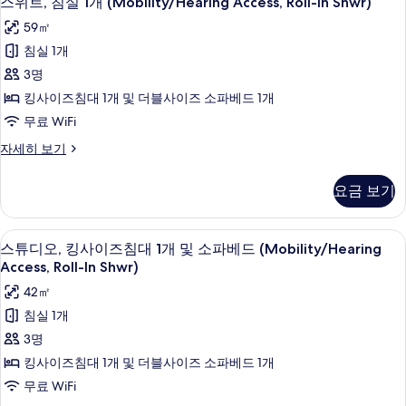
보
스위트, 침실 1개 (Mobility/Hearing Access, Roll-In Shwr)
위
자
기
59㎡
세
트,
히
침실 1개
침
보
3명
기
실
킹사이즈침대 1개 및 더블사이즈 소파베드 1개
1
무료 WiFi
개
스
자세히 보기
(Mobility/Hearing
위
Access,
트,
요금 보기
Roll-
침
실
In
1
Shwr)
필로우탑 침대, 객실 내 금고, 책상, 노
스
4
개
스튜디오, 킹사이즈침대 1개 및 소파베드 (Mobility/Hearing
사
튜
(Mobility/Hearing
Access, Roll-In Shwr)
Access,
진
디
42㎡
Roll-
모
오,
In
침실 1개
Shwr)
두
킹
3명
자
보
사
세
킹사이즈침대 1개 및 더블사이즈 소파베드 1개
기
히
이
무료 WiFi
보
즈