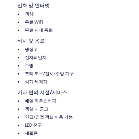
전화 및 인터넷
책상
무료 WiFi
무료 시내 통화
식사 및 음료
냉장고
전자레인지
주방
조리 도구/접시/주방 기구
식기 세척기
기타 편의 시설/서비스
매일 하우스키핑
객실 내 금고
연결/인접 객실 이용 가능
LED 전구
재활용