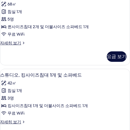
튜
즈
및
68㎡
침
디
소
대
침실 1개
오,
1
파
5명
개
침
베
및
퀸사이즈침대 2개 및 더블사이즈 소파베드 1개
대
소
드
무료 WiFi
파
(여
사
베
스
자세히 보기
러
드
튜
진
자
개)
디
모
요금 보기
세
오,
사
히
두
침
진
보
대
보
필로우탑 침대, 객실 내 금고, 책상, 노
스
기
5
(여
스튜디오, 킹사이즈침대 1개 및 소파베드
모
기
튜
러
두
42㎡
개)
디
자
보
침실 1개
오,
세
기
3명
히
킹
보
킹사이즈침대 1개 및 더블사이즈 소파베드 1개
사
기
무료 WiFi
이
스
자세히 보기
즈
튜