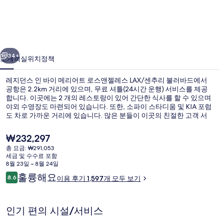
인
바
이
이전
다음
메
34+
소개
객실
위치
정책
리
레지던스 인 바이 메리어트 로스앤젤레스 LAX/센추리 불러바드에서
어
공항은 2.2km 거리에 있으며, 무료 셔틀(24시간 운행) 서비스를 제공
합니다. 이곳에는 2 개의 레스토랑이 있어 간단한 식사를 할 수 있으며
트
야외 수영장도 마련되어 있습니다. 또한, 소파이 스타디움 및 KIA 포럼
로
도 차로 가까운 거리에 있습니다. 많은 분들이 이곳의 친절한 고객 서
비스 및 아침 식사에 대단히 만족하셨어요. 에비에이션/센추리 역에서
스
도보로 10분 거리에 있어 대중 교통편을 이용하기 편리합니다.
현
₩232,297
재
앤
총 요금: ₩291,053
가
세금 및 수수료 포함
외관
젤
격
8월 23일 ~ 8월 24일
은
이
훌륭해요
레
8.6
이용 후기 1,597개 모두 보기
₩232,297
10점 만점 중 8.6점.
용
스
후
기
LAX/
인기 편의 시설/서비스