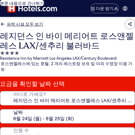
본문 내용으로 건너뛰기
앱 다운 받기
숙박 시설 모두 보기
레지던스 인 바이 메리어트 로스앤젤
레스 LAX/센추리 불러바드
4.0
Residence Inn by Marriott Los Angeles LAX/Century Boulevard
성
로스앤젤레스에 있는 호텔, 2 개의 레스토랑 보유 및 야외 수영장 이용 가
급
능
숙
박
요금을 확인할 날짜 선택
시
설
어디로 가세요?
날짜
인원 수