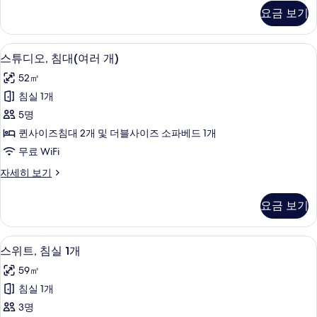
침
디
요금 보기
오,
대
킹
1
사
필로우탑 침대, 객실 내 금고, 책상, 노
스
6
이
개
스튜디오, 침대(여러 개)
튜
즈
및
52㎡
침
디
소
대
침실 1개
오,
1
파
5명
개
침
베
및
퀸사이즈침대 2개 및 더블사이즈 소파베드 1개
대
소
드
무료 WiFi
파
(여
사
베
스
자세히 보기
러
드
튜
진
자
개)
디
모
요금 보기
세
오,
사
히
두
침
진
보
대
보
필로우탑 침대, 객실 내 금고, 책상, 노
스
기
7
(여
스위트, 침실 1개
모
기
위
러
두
59㎡
개)
트,
자
보
침실 1개
침
세
기
3명
히