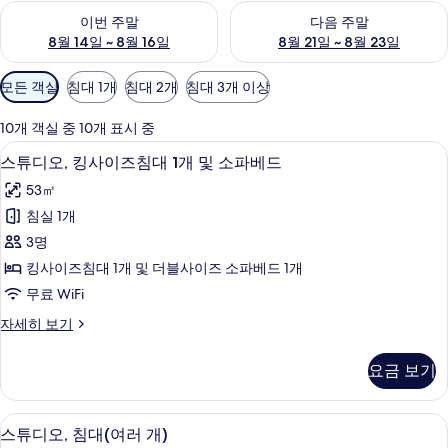
이번 주말 예약 가능 여부 확인, 8월 14일 ~ 8월 16일
다음 주말 예약 가능 여부 확인, 8
이번 주말
다음 주말
8월 14일 ~ 8월 16일
8월 21일 ~ 8월 23일
객
모든 객실
침대 1개
침대 2개
침대 3개 이상
실
에
10개 객실 중 10개 표시 중
사
필로우탑 침대, 객실 내 금고, 책상, 노
스
6
스튜디오, 킹사이즈침대 1개 및 소파베드
용
튜
가
53㎡
디
능
침실 1개
오,
한
3명
킹
필
킹사이즈침대 1개 및 더블사이즈 소파베드 1개
터
사
무료 WiFi
이
스
자세히 보기
즈
튜
침
디
요금 보기
오,
대
킹
1
사
필로우탑 침대, 객실 내 금고, 책상, 노
스
6
이
개
스튜디오, 침대(여러 개)