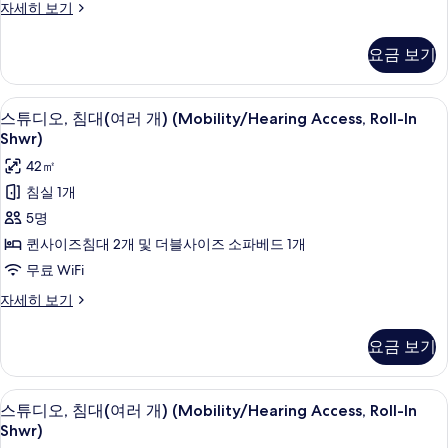
기
스
자세히 보기
침
튜
디
대
요금 보기
오,
1
킹
개
사
필로우탑 침대, 객실 내 금고, 책상, 노
스
5
이
스튜디오, 침대(여러 개) (Mobility/Hearing Access, Roll-In
및
튜
즈
Shwr)
소
침
디
42㎡
대
파
오,
1
침실 1개
베
개
침
5명
및
드
대
소
퀸사이즈침대 2개 및 더블사이즈 소파베드 1개
(Mobility/Hearing
파
(여
무료 WiFi
Access,
베
러
드
Roll-
스
자세히 보기
(Mobility/Hearing
개)
튜
In
Access,
디
(Mobility/Hearing
Shwr)
요금 보기
Roll-
오,
Access,
In
사
침
Shwr)
Roll-
대
진
필로우탑 침대, 객실 내 금고, 책상, 노
스
자
4
(여
In
스튜디오, 침대(여러 개) (Mobility/Hearing Access, Roll-In
모
세
튜
러
Shwr)
Shwr)
히
개)