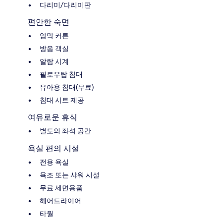
다리미/다리미판
편안한 숙면
암막 커튼
방음 객실
알람 시계
필로우탑 침대
유아용 침대(무료)
침대 시트 제공
여유로운 휴식
별도의 좌석 공간
욕실 편의 시설
전용 욕실
욕조 또는 샤워 시설
무료 세면용품
헤어드라이어
타월